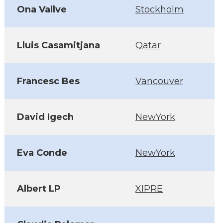
Ona Vallve
Stockholm
Lluis Casamitjana
Qatar
Francesc Bes
Vancouver
David Igech
NewYork
Eva Conde
NewYork
Albert LP
XIPRE