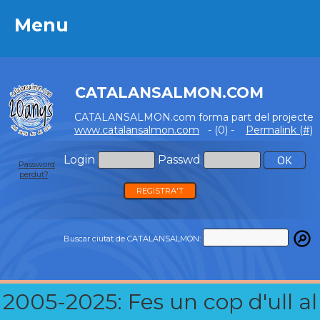
Menu
Menu
CATALANSALMON.COM
CATALANSALMON.com forma part del projecte
www.catalansalmon.com
- (0) -
Permalink (#)
Login
Passwd
Password
perdut?
REGISTRA'T
Buscar ciutat de CATALANSALMON:
2005-2025: Fes un cop d'ull al