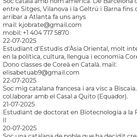
Soc català amb nom americà. De Barcelona 
entre Sitges, Vilanova i la Geltrú i Barna fins
arribar a Atlanta fa uns anys
mail:
kjobrate@gmail.com
mobil: +1 404 717 5870
22-07-2025
Estudiant d'Estudis d'Àsia Oriental, molt in
en la política, cultura, llengua i economia Co
Dono classes de Coreà en Català. mail:
elisabetuab9@gmail.com
22-07-2025
Soc mig catalana francesa i ara visc a Biscaia
col.laborar amb el Casal a Quito (Equador).
21-07-2025
Estudiant de doctorat en Biotecnologia a la 
II
20-07-2025
Soc una catalana de poble que ha decidit cre