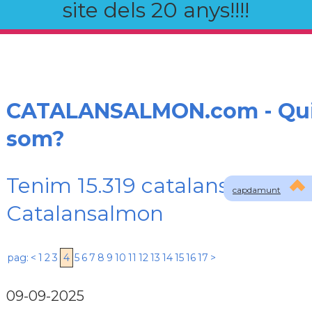
site dels 20 anys!!!!
CATALANSALMON.com - Qu
som?
Tenim 15.319 catalans registra
capdamunt
Catalansalmon
pag:
<
1
2
3
4
5
6
7
8
9
10
11
12
13
14
15
16
17
>
09-09-2025