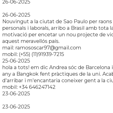
26-06-2025
26-06-2025
Nouvingut a la ciutat de Sao Paulo per raons
personals i laborals, arribo a Brasil amb tota l
motivació per encetar un nou projecte de vi
aquest meravellós país.
mail:
ramososcar97@gmail.com
mobil: (+55) (11)91939-7215
25-06-2025
hola a tots! em dic Andrea sóc de Barcelona i
any a Bangkok fent pràctiques de la uni. Aca
d'arribar i m'encantaria coneixer gent a la ci
mobil: +34 646247142
23-06-2025
23-06-2025