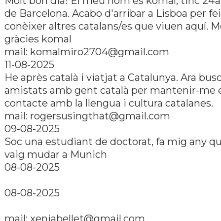
Molt bon dia! El meu nom és komal, tinc 24a
de Barcelona. Acabo d'arribar a Lisboa per fei
conèixer altres catalans/es que viuen aquí. M
gràcies komal
mail:
komalmiro2704@gmail.com
11-08-2025
He après català i viatjat a Catalunya. Ara bus
amistats amb gent català per mantenir-me 
contacte amb la llengua i cultura catalanes.
mail:
rogersusingthat@gmail.com
09-08-2025
Soc una estudiant de doctorat, fa mig any 
vaig mudar a Munich
08-08-2025
08-08-2025
mail:
xeniabellet@gmail.com