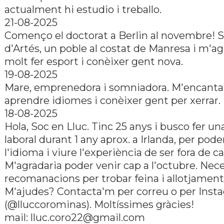
actualment hi estudio i treballo.
21-08-2025
Començo el doctorat a Berlin al novembre! 
d'Artés, un poble al costat de Manresa i m'a
molt fer esport i conèixer gent nova.
19-08-2025
Mare, emprenedora i somniadora. M'encanta v
aprendre idiomes i conèixer gent per xerrar.
18-08-2025
Hola, Soc en Lluc. Tinc 25 anys i busco fer un
laboral durant 1 any aprox. a Irlanda, per pode
l'idioma i viure l'experiència de ser fora de ca
M'agradaria poder venir cap a l'octubre. Nece
recomanacions per trobar feina i allotjament
M'ajudes? Contacta'm per correu o per Inst
(@lluccorominas). Moltíssimes gràcies!
mail:
lluc.coro22@gmail.com