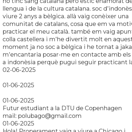
no tinc sang catalana però estic enamorat de
llengua i de la cultura catalana. soc d'indonès
viure 2 anys a bèlgica. allà vaig conèixer una
comunitat de catalans, cosa que em va moti
practicar el meu català. també em vaig apunt
colla castellera i m'he divertit molt en aques
moment ja no soc a bèlgica i he tornat a jaka
m'encantaria posar-me en contacte amb els 
a indonèsia perquè pugui seguir practicant l
02-06-2025
01-06-2025
01-06-2025
Futur estudiant a la DTU de Copenhagen
mail:
polubago@gmail.com
01-06-2025
Hola! Properament vaig a viure a Chicago i