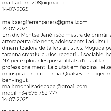
mail:
aitorm208@gmail.com
14-07-2025
mail:
sergiferranparera@gmail.com
14-07-2025
Em dic Montse Jané i sóc mestra de primària
arterapeuta (de nens, adolescents i adults) i
dinamitzadora de tallers artístics. Moguda p
tarannà creatiu, curiós, receptiu i sociable, h
NY per explorar les possibilitats d’instal·lar-
professionalment. La ciutat em fascina i el s
m’inspira força i energia. Qualsevol suggeri
benvingut.
mail:
monalisadepapel@gmail.com
mobil: +34 676 782 777
14-07-2025