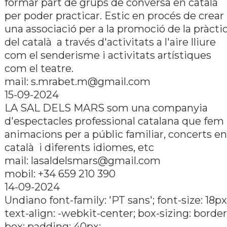
formar part de grups de conversa en català
per poder practicar. Estic en procés de crear
una associació per a la promoció de la pràcti
del català a través d'activitats a l'aire lliure
com el senderisme i activitats artí­stiques
com el teatre.
mail:
s.mrabet.m@gmail.com
15-09-2024
LA SAL DELS MARS som una companyia
d'espectacles professional catalana que fem
animacions per a públic familiar, concerts en
català i diferents idiomes, etc
mail:
lasaldelsmars@gmail.com
mobil: +34 659 210 390
14-09-2024
Undiano font-family: 'PT sans'; font-size: 18px
text-align: -webkit-center; box-sizing: border
box; padding: 40px;