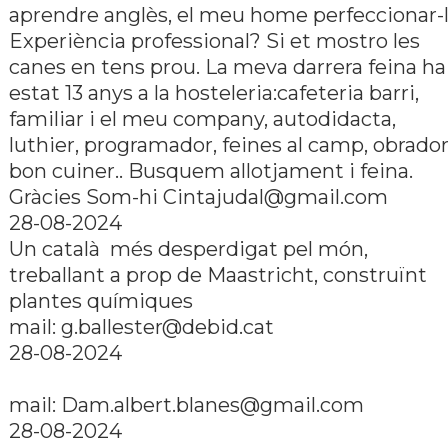
aprendre anglès, el meu home perfeccionar-l
Experiència professional? Si et mostro les
canes en tens prou. La meva darrera feina ha
estat 13 anys a la hosteleria:cafeteria barri,
familiar i el meu company, autodidacta,
luthier, programador, feines al camp, obrador
bon cuiner.. Busquem allotjament i feina.
Gràcies Som-hi
Cintajudal@gmail.com
28-08-2024
Un català més desperdigat pel món,
treballant a prop de Maastricht, construïnt
plantes quí­miques
mail:
g.ballester@debid.cat
28-08-2024
mail:
Dam.albert.blanes@gmail.com
28-08-2024