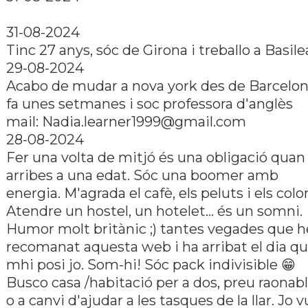
31-08-2024
Tinc 27 anys, sóc de Girona i treballo a Basile
29-08-2024
Acabo de mudar a nova york des de Barcelo
fa unes setmanes i soc professora d'anglès
mail:
Nadia.learner1999@gmail.com
28-08-2024
Fer una volta de mitjó és una obligació quan
arribes a una edat. Sóc una boomer amb
energia. M'agrada el cafè, els peluts i els color
Atendre un hostel, un hotelet... és un somni.
Humor molt britànic ;) tantes vegades que h
recomanat aquesta web i ha arribat el dia q
mhi posi jo. Som-hi! Sóc pack indivisible 😁
Busco casa /habitació per a dos, preu raonab
o a canvi d'ajudar a les tasques de la llar. Jo vu