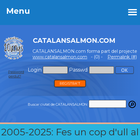
Menu
Menu
CATALANSALMON.COM
CATALANSALMON.com forma part del projecte
www.catalansalmon.com
- (0) -
Permalink (#)
Login
Passwd
Password
perdut?
REGISTRA'T
Buscar ciutat de CATALANSALMON:
2005-2025: Fes un cop d'ull al