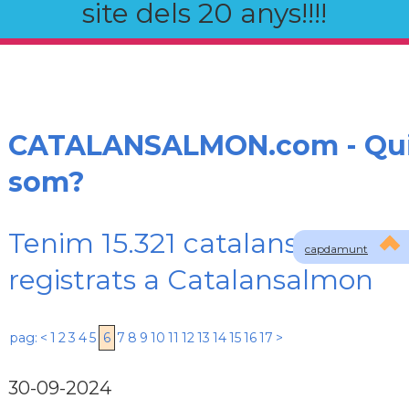
site dels 20 anys!!!!
CATALANSALMON.com - Qu
som?
Tenim 15.321 catalans
capdamunt
registrats a Catalansalmon
pag:
<
1
2
3
4
5
6
7
8
9
10
11
12
13
14
15
16
17
>
30-09-2024