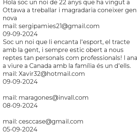
Hola soc un noi de 22 anys que ha vingut a
Ottawa a treballar i magradaria coneixer gen
nova
mail:
sergipamies21@gmail.com
09-09-2024
Soc un noi que li encanta l'esport, el tracte
amb la gent, i sempre estic obert a nous
reptes tan personals com professionals! I an
a viure a Canada amb la famí­lia és un d'ells.
mail:
Xavir32@hotmail.com
09-09-2024
mail:
maragones@invall.com
08-09-2024
mail:
cesccase@gmail.com
05-09-2024