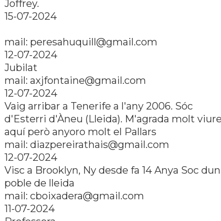
Joffrey.
15-07-2024
mail:
peresahuquill@gmail.com
12-07-2024
Jubilat
mail:
axjfontaine@gmail.com
12-07-2024
Vaig arribar a Tenerife a l'any 2006. Sóc
d'Esterri d'Àneu (Lleida). M'agrada molt viur
aquí­ però anyoro molt el Pallars
mail:
diazpereirathais@gmail.com
12-07-2024
Visc a Brooklyn, Ny desde fa 14 Anya Soc dun
poble de lleida
mail:
cboixadera@gmail.com
11-07-2024