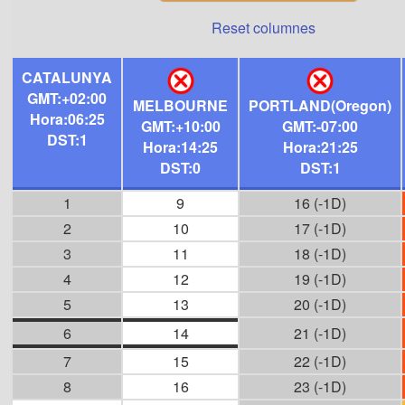
Reset columnes
CATALUNYA
GMT:+02:00
MELBOURNE
PORTLAND(Oregon)
Hora:06:25
GMT:+10:00
GMT:-07:00
DST:1
Hora:14:25
Hora:21:25
DST:0
DST:1
1
9
16 (-1D)
2
10
17 (-1D)
3
11
18 (-1D)
4
12
19 (-1D)
5
13
20 (-1D)
6
14
21 (-1D)
7
15
22 (-1D)
8
16
23 (-1D)