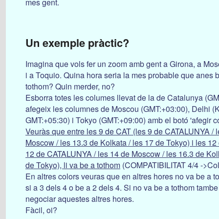
mes gent.
Un exemple pràctic?
Imagina que vols fer un zoom amb gent a Girona, a Mos
i a Toquio. Quina hora seria la mes probable que anes 
tothom? Quin merder, no?
Esborra totes les columes llevat de la de Catalunya (GM
afegeix les columnes de Moscou (GMT:+03:00), Delhi (K
GMT:+05:30) i Tokyo (GMT:+09:00) amb el botó 'afegir c
Veuràs que entre les 9 de CAT (les 9 de CATALUNYA / l
Moscow / les 13.3 de Kolkata / les 17 de Tokyo) i les 1
12 de CATALUNYA / les 14 de Moscow / les 16.3 de Kolk
de Tokyo), li va be a tothom
(COMPATIBILITAT 4/4 ->Colo
En altres colors veuras que en altres hores no va be a 
si a 3 dels 4 o be a 2 dels 4. Si no va be a tothom tamb
negociar aquestes altres hores.
Fàcil, oi?