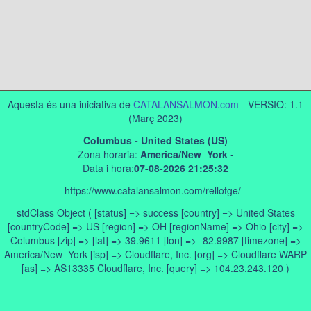
Aquesta és una iniciativa de
CATALANSALMON.com
- VERSIO: 1.1
(Març 2023)
Columbus - United States (US)
Zona horaria:
America/New_York
-
Data i hora:
07-08-2026 21:25:32
https://www.catalansalmon.com/rellotge/ -
stdClass Object ( [status] => success [country] => United States
[countryCode] => US [region] => OH [regionName] => Ohio [city] =>
Columbus [zip] => [lat] => 39.9611 [lon] => -82.9987 [timezone] =>
America/New_York [isp] => Cloudflare, Inc. [org] => Cloudflare WARP
[as] => AS13335 Cloudflare, Inc. [query] => 104.23.243.120 )