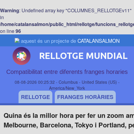
Warning
: Undefined array key "COLUMNES_RELLOTGEv11"
in
/home/catalansalmon/public_html/rellotge/funcions_rellotg
on line
96
aquest és un projecte de
CATALANSALMON
RELLOTGE MUNDIAL
Compatibilitat entre diferents franges horaries
08-08-2026 00:25:32 - Columbus - United States (US) -
America/New_York
RELLOTGE
FRANGES HORÀRIES
Quina és la millor hora per fer un zoom a
Melbourne, Barcelona, Tokyo i Portland, 