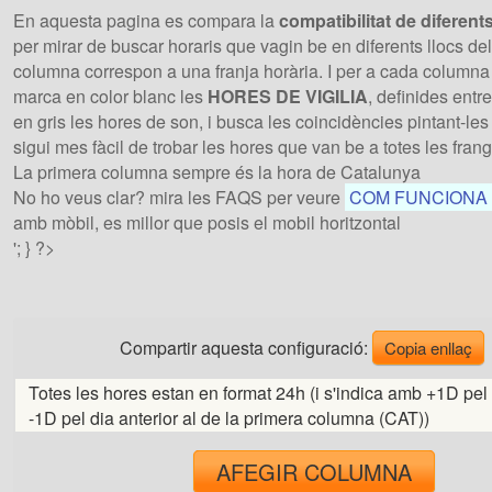
En aquesta pagina es compara la
compatibilitat de diferent
per mirar de buscar horaris que vagin be en diferents llocs d
columna correspon a una franja horària. I per a cada columna 
marca en color blanc les
HORES DE VIGILIA
, definides entr
en gris les hores de son, i busca les coincidències pintant-le
sigui mes fàcil de trobar les hores que van be a totes les fran
La primera columna sempre és la hora de Catalunya
No ho veus clar? mira les FAQS per veure
COM FUNCIONA A
amb mòbil, es millor que posis el mobil horitzontal
'; } ?>
Compartir aquesta configuració:
Copia enllaç
Totes les hores estan en format 24h (i s'indica amb +1D pel 
-1D pel dia anterior al de la primera columna (CAT))
AFEGIR COLUMNA