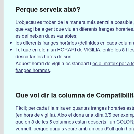
Perque serveix això?
L'objectiu es trobar, de la manera més senzilla possible,
que vagi be a gent que viu en diferents franges horaries
es defineixen dues variables;
les diferents franges horàries (definides en cada column
i el que en diem un
HORARI de VIGILIA
: entre les 8 i l
descartar les hores de son
Aquest horari de vigilia es standart i
es el mateix per a t
franges horaries
.
Que vol dir la columna de
Compatibilit
Fàcil; per cada fila mira en quantes franges horaries es
(en hora de vigilia). Aixo et dona una xifra 3/5 per exemp
que en 3 de les 5 columnes estan desperts i un COLOR;
vermell, perque puguis veure amb un cop d\'ull quin hora