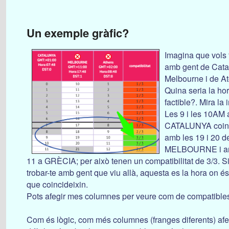
Un exemple gràfic?
Imagina que vols
amb gent de Cata
Melbourne i de A
Quina seria la ho
factible?. Mira la 
Les 9 i les 10AM 
CATALUNYA coin
amb les 19 i 20 d
MELBOURNE i amb
11 a GRÈCIA; per això tenen un compatibilitat de 3/3. S
trobar-te amb gent que viu allà, aquesta es la hora on és
que coincideixin.
Pots afegir mes columnes per veure com de compatible
Com és lògic, com més columnes (franges diferents) afe