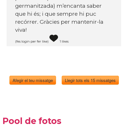
germanitzada) m’encanta saber
que hi és; i que sempre hi puc
recórrer. Gràcies per mantenir-la
viva!
(fes login per fer like)
1 likes
Afegir el teu missatge
Llegir tots els 15 missatges
Pool de fotos