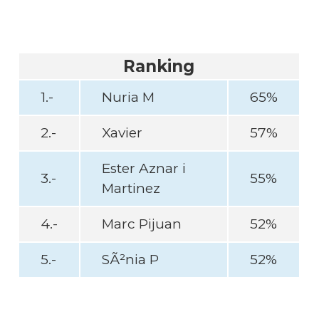
Ranking
1.-
Nuria M
65%
2.-
Xavier
57%
Ester Aznar i
3.-
55%
Martinez
4.-
Marc Pijuan
52%
5.-
SÃ²nia P
52%