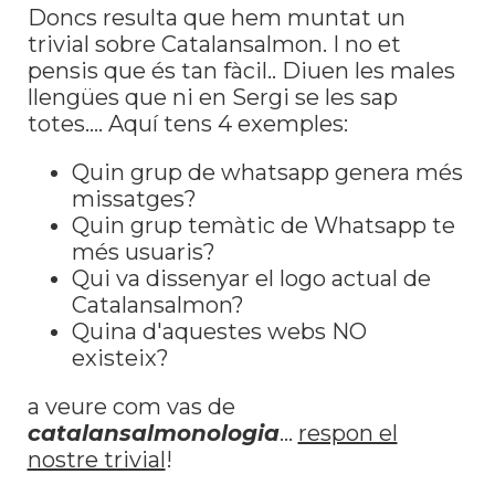
Doncs resulta que hem muntat un
trivial sobre Catalansalmon. I no et
pensis que és tan fàcil.. Diuen les males
llengües que ni en Sergi se les sap
totes.... Aquí tens 4 exemples:
Quin grup de whatsapp genera més
missatges?
Quin grup temàtic de Whatsapp te
més usuaris?
Qui va dissenyar el logo actual de
Catalansalmon?
Quina d'aquestes webs NO
existeix?
a veure com vas de
catalansalmonologia
...
respon el
nostre trivial
!