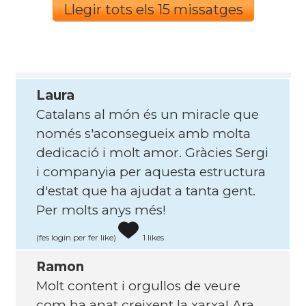
Llegir tots els 15 missatges
Laura
Catalans al món és un miracle que
només s'aconsegueix amb molta
dedicació i molt amor. Gràcies Sergi
i companyia per aquesta estructura
d'estat que ha ajudat a tanta gent.
Per molts anys més!
(fes login per fer like)
1 likes
Ramon
Molt content i orgullos de veure
com ha anat creixent la xarxa! Ara