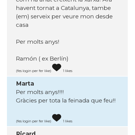
havent tornat a Catalunya, tambe
(em) serveix per veure mon desde
casa
Per molts anys!
Ramón ( ex Berlín)
(fes login per fer like)
1 likes
Marta
Per molts anys!!!!
Gràcies per tota la feinada que feu!!
(fes login per fer like)
1 likes
Ricard