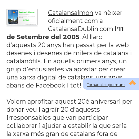
Catalansalmon
va nèixer
oficialment com a
CatalansaDublin.com
l'11
de Setembre del 2005
. Al llarc
d'aquests 20 anys han passat per la web
desenes i desenes de milers de catalans i
catalanòfils. En aquells primers anys, un
grup d'entusiastes va apostar per crear
una xarxa digital de catalans, uns anys
abans de Facebook i tot!
Tornar al capdamunt
Volem aprofitar aquest 20è aniversari per
donar veu i agraïr 20 d'aquests
irresponsables que van participar
col.laborar i ajudar a establir la que seria
la xarxa més gran de catalans fora de