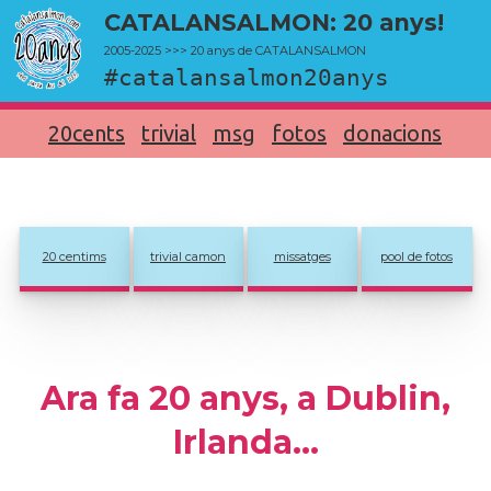
CATALANSALMON: 20 anys!
2005-2025 >>> 20 anys de CATALANSALMON
#catalansalmon20anys
20cents
trivial
msg
fotos
donacions
20 centims
trivial camon
missatges
pool de fotos
Ara fa 20 anys, a Dublin,
Irlanda...