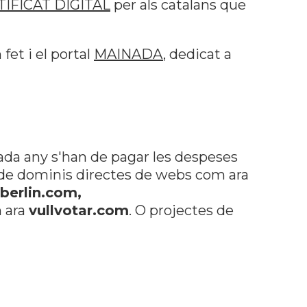
IFICAT DIGITAL
per als catalans que
et i el portal
MAINADA
, dedicat a
ada any s'han de pagar les despeses
es de dominis directes de webs com ara
berlin.com,
m ara
vullvotar.com
. O projectes de