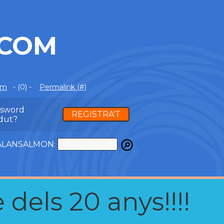
.COM
om
- (0) -
Permalink (#)
ssword
REGISTRA'T
dut?
ATALANSALMON:
 dels 20 anys!!!!