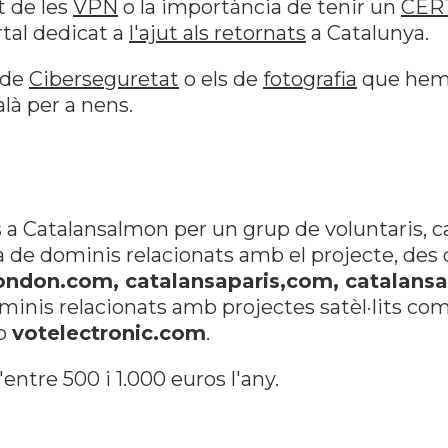
t de les
VPN
o la importància de tenir un
CERT
rtal dedicat a
l'ajut als retornats
a Catalunya.
 de
Ciberseguretat
o els de
fotografia
que hem f
là per a nens.
 a Catalansalmon per un grup de voluntaris, c
rga de dominis relacionats amb el projecte, d
ondon.com, catalansaparis,com, catalansa
ominis relacionats amb projectes satèl·lits co
o
votelectronic.com
.
entre 500 i 1.000 euros l'any.