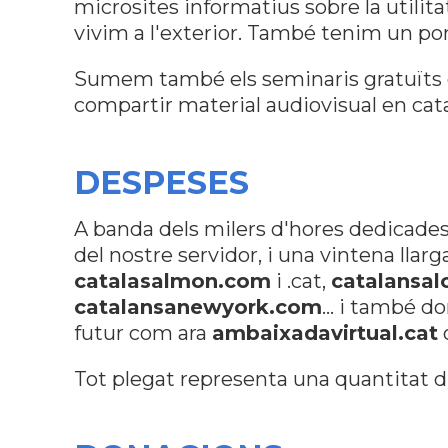
microsites informatius sobre la utilita
vivim a l'exterior. També tenim un po
Sumem també els seminaris gratuïts
compartir material audiovisual en cata
DESPESES
A banda dels milers d'hores dedicades
del nostre servidor, i una vintena lla
catalasalmon.com
i .cat,
catalansal
catalansanewyork.com
... i també d
futur com ara
ambaixadavirtual.cat
Tot plegat representa una quantitat d'