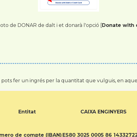
oto de DONAR de dalt i et donarà l'opció [
Donate with d
, pots fer un ingrés per la quantitat que vulguis, en a
Entitat
CAIXA ENGINYERS
mero de compte (IBAN)
ES80 3025 0005 86 1433272