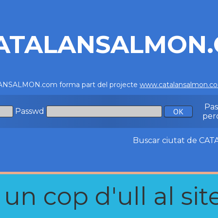
ATALANSALMON
NSALMON.com forma part del projecte
www.catalansalmon.c
Pa
Passwd
per
Buscar ciutat de C
n cop d'ull al site