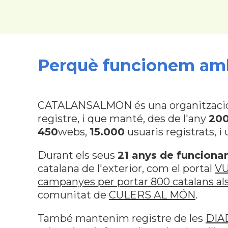
Perquè funcionem amb
CATALANSALMON és una organització pr
registre, i que manté, des de l'any
20
450
webs,
15.000
usuaris registrats, i
Durant els seus
21 anys de funcion
catalana de l'exterior, com el portal
V
campanyes per portar 800 catalans als
comunitat de
CULERS AL MÓN
.
També mantenim registre de les
DIA