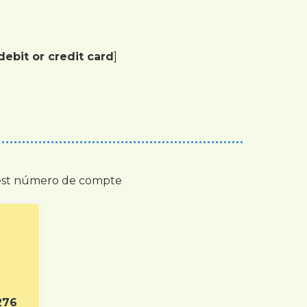
ebit or credit card
]
quest número de compte
276