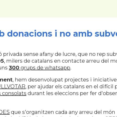
 donacions i no amb subv
ivada sense afany de lucre, que no rep subve
05
, milers de catalans en contacte arreu del m
 uns
300
grups de whatsapp
.
ament
, hem desenvolupat projectes i iniciati
ULLVOTAR
, per ajudar els catalans en el difícil
 consolats
durant les eleccions per fer d'obs
DES
que s'organitzen cada any arreu del món 