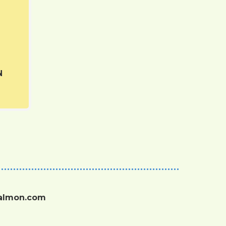
N
salmon.com