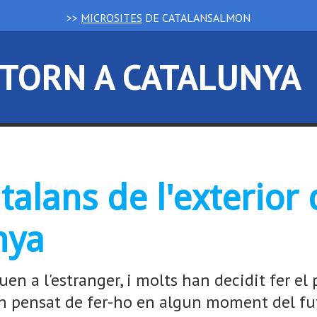
>>
MICROSITES
DE CATALANSALMON
TORN A CATALUNYA
atalans de l'exterior
nya
uen a l'estranger, i molts han decidit fer el
an pensat de fer-ho en algun moment del fut