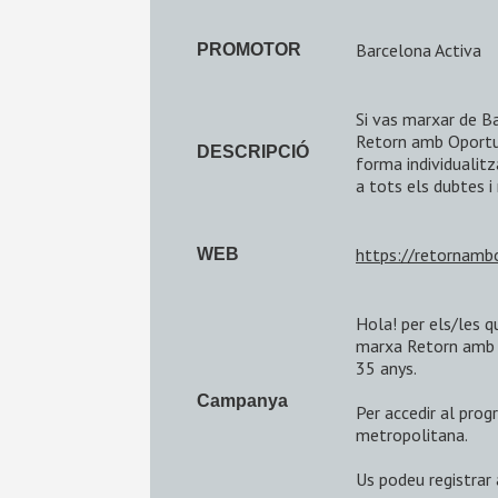
Barcelona Activa
PROMOTOR
Si vas marxar de Ba
Retorn amb Oportun
DESCRIPCIÓ
forma individualitz
a tots els dubtes i
https://retornamb
WEB
Hola! per els/les 
marxa Retorn amb Op
35 anys.
Campanya
Per accedir al pro
metropolitana.
Us podeu registrar 