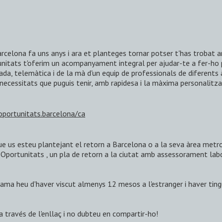
rcelona fa uns anys i ara et planteges tornar potser t'has trobat am
itats t'oferim un acompanyament integral per ajudar-te a fer-ho po
ada, telemàtica i de la mà d'un equip de professionals de diferents
 necessitats que puguis tenir, amb rapidesa i la màxima personalitza
oportunitats.barcelona/ca
que us esteu plantejant el retorn a Barcelona o a la seva àrea metr
ortunitats , un pla de retorn a la ciutat amb assessorament labora
grama heu d'haver viscut almenys 12 mesos a l'estranger i haver ti
a través de l'enllaç i no dubteu en compartir-ho!