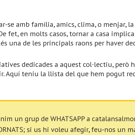
r-se amb família, amics, clima, o menjar, l
De fet, en molts casos, tornar a casa implic
és una de les principals raons per haver dec
tives dedicades a aquest col·lectiu, però 
. Aquí teniu la llista del que hem pogut rec
nim un grup de WHATSAPP a catalansalmon
RNATS; si us hi voleu afegir, feu-nos un ma