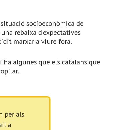
a situació socioeconòmica de
a una rebaixa d'expectatives
idit marxar a viure fora.
hi ha algunes que els catalans que
opilar.
 per als
il a