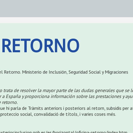
 RETORNO
l Retorno. Ministerio de Inclusión, Seguridad Social y Migraciones
o trata de resolver la mayor parte de las dudas generales que se 
r a España y proporciona información sobre las prestaciones y ay
 retorno.
e hi parla de Tràmits anteriors i posteriors al retorn, subsidis per a
 proteccio social, convalidació de títols, i varies coses més.
xterior.inclusion.gob.es/es/horizontal/oficina-retorno/index.htm