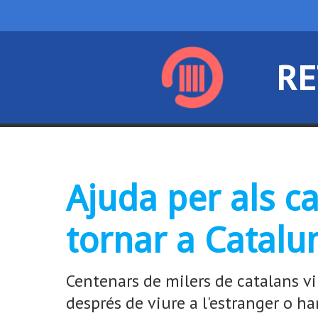
RE
Ajuda per als c
tornar a Catalu
Centenars de milers de catalans vi
després de viure a l'estranger o h