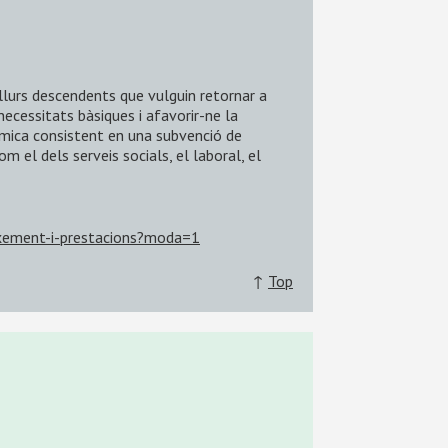
 llurs descendents que vulguin retornar a
necessitats bàsiques i afavorir-ne la
onòmica consistent en una subvenció de
m el dels serveis socials, el laboral, el
ixement-i-prestacions?moda=1
↑
Top