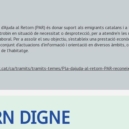
a d'Ajuda al Retorn (PAR) és donar suport als emigrants catalans i a
trobin en situació de necessitat o desprotecció, per a atendre'n les 
 laboral. Per a assolir el seu objectiu, s'estableix una prestació ec
conjunt d'actuacions d'informació i orientació en diversos àmbits, co
 de l'habitatge.
t.cat/ca/tramits/tramits-temes/Pla-dajuda-al-retorn-PAR-recone
RN DIGNE