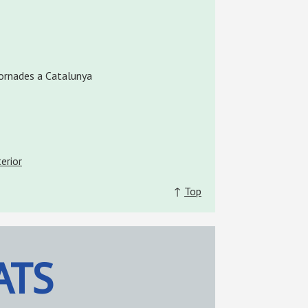
etornades a Catalunya
erior
↑
Top
ATS