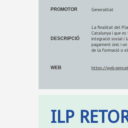
Generalitat
PROMOTOR
La finalitat del Pl
Catalunya i que es 
integració social i
DESCRIPCIÓ
pagament únic i un 
de la formació o el
https://web.genca
WEB
ILP RETO