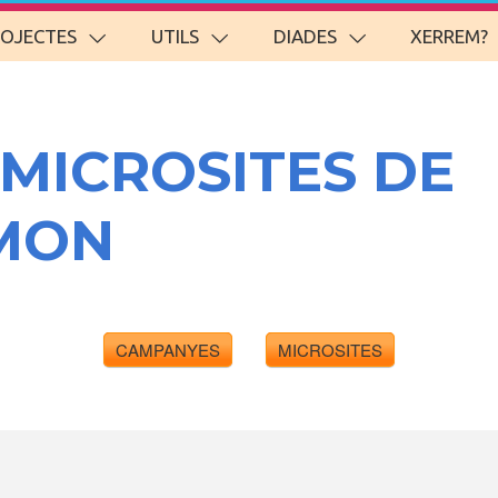
ROJECTES
UTILS
DIADES
XERREM?
 MICROSITES DE
MON
CAMPANYES
MICROSITES