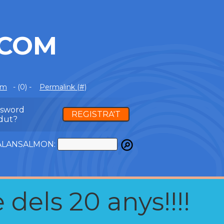
.COM
om
- (0) -
Permalink (#)
ssword
REGISTRA'T
dut?
ATALANSALMON:
 dels 20 anys!!!!