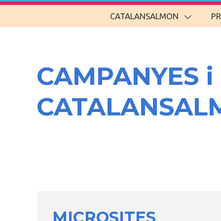
CATALANSALMON
P
CAMPANYES i
CATALANSAL
MICROSITES