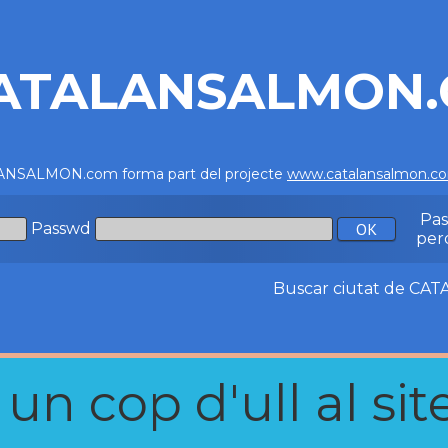
ATALANSALMON
NSALMON.com forma part del projecte
www.catalansalmon.c
Pa
Passwd
per
Buscar ciutat de C
n cop d'ull al site