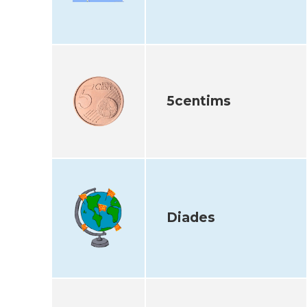
5centims
Diades