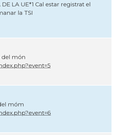
DE LA UE*1 Cal estar registrat el
anar la TSI
u del món
index.php?event=5
u del móm
index.php?event=6