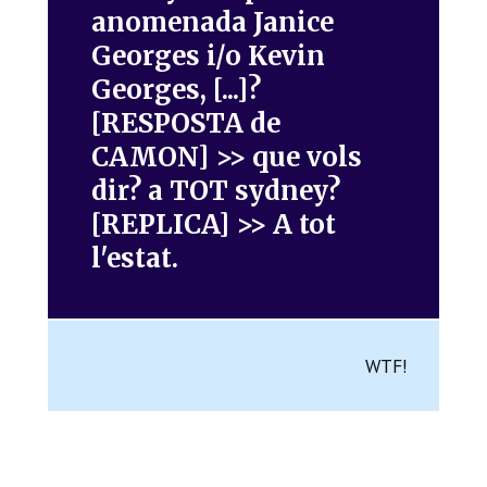
anomenada Janice
Georges i/o Kevin
Georges, [...]?
[RESPOSTA de
CAMON] >> que vols
dir? a TOT sydney?
[REPLICA] >> A tot
l'estat.
WTF!