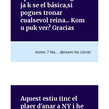
ja k se el básica,si
pogues tronar
cualsevol reina... Kom
u puk ver? Gracias
mmm..? No.... deixem-ho còrrer
Aquest estiu tinc el
plaer d'anar a NY i he