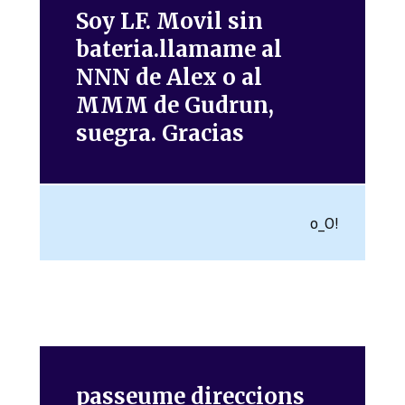
Soy LF. Movil sin
bateria.llamame al
NNN de Alex o al
MMM de Gudrun,
suegra. Gracias
o_O!
passeume direccions