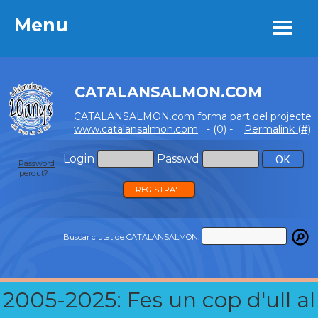
Menu
Menu
CATALANSALMON.COM
CATALANSALMON.com forma part del projecte
www.catalansalmon.com
- (0) -
Permalink (#)
Login
Passwd
Password
perdut?
REGISTRA'T
Buscar ciutat de CATALANSALMON:
2005-2025: Fes un cop d'ull al