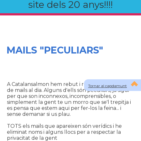
site dels 20 anys!!!!
MAILS "PECULIARS"
A Catalansalmon hem rebut i rebem un bon munt
Tornar al capdamunt
de mails al dia. Alguns d'ells són peculiars, ja sigui
per que son inconnexos, incomprensibles, o
simplement la gent te un morro que se'l trepitja i
es pensa que estem aqui per fer-los la feina... i
sense demanar si us plau.
TOTS els mails que apareixen són verídics i he
eliminat noms i alguns llocs per a respectar la
privacitat de la gent