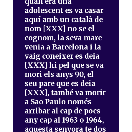
quan era una
adolescent es va casar
aquí amb un català de
nom [XXX] no se el
cognom, la seva mare
venia a Barcelona i la
vaig coneixer es deia
[XXX] hi pel que se va
mori els anys 90, el
seu pare que es deia
[XXX], també va morir
a Sao Paulo només
arribar al cap de pocs
any cap al 1963 o 1964,
aquesta senyora te dos