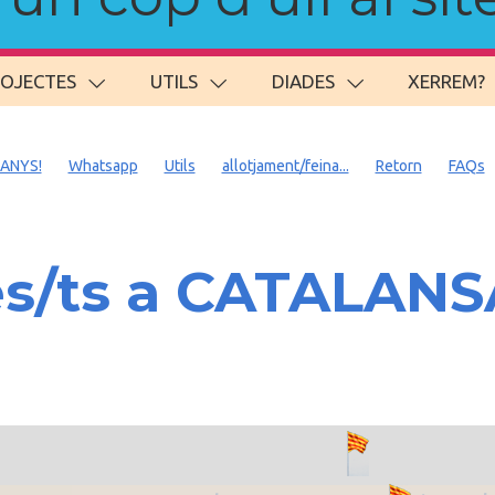
ROJECTES
UTILS
DIADES
XERREM?
 ANYS!
Whatsapp
Utils
allotjament/feina...
Retorn
FAQs
es/ts a CATALAN