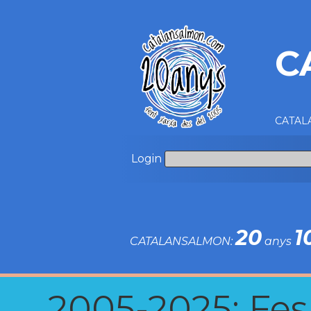
C
CATALA
Login
20
1
CATALANSALMON:
anys
2005-2025: Fes u