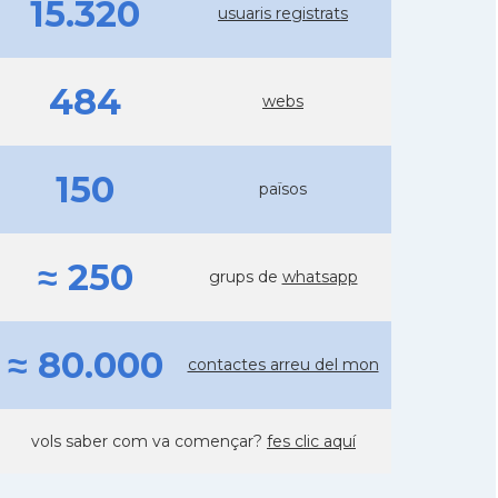
15.320
usuaris registrats
484
webs
150
països
≈ 250
grups de
whatsapp
≈ 80.000
contactes arreu del mon
vols saber com va començar?
fes clic aquí