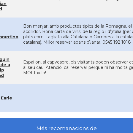
lian
d
Bon menjar, amb productes tipics de la Romagna, el t
acollidor. Bona carta de vins, de la regió i d\'itàlia (pe
orantino
plats com: Tagliata alla Catalana o Gambes a la catal
catalans). Millor reservar abans d\'anar. 0545 192 1018
guin
Espai on, al capvespre, els visitants poden observar 
ade a
al seu cau. Atenció! cal reservar perque hi ha molta 
lip
MOLT xulo!
nd
 Earle
Més recomanacions de