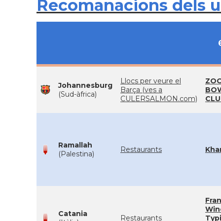
Recomanacions dels 
Llocs per veure el
ZOO
Johannesburg
Barça (ves a
BO
(Sud-àfrica)
CULERSALMON.com)
CLU
Ramallah
Restaurants
Kha
(Palestina)
Fra
Win
Catania
Restaurants
Typi