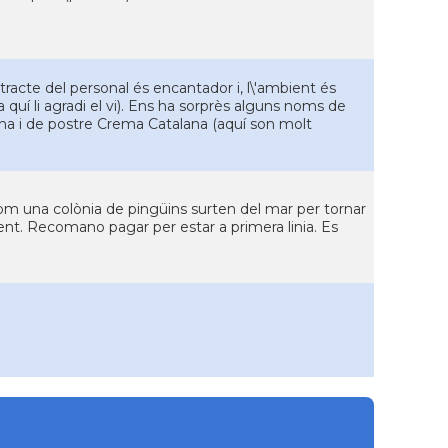
racte del personal és encantador i, l\'ambient és
r a quí li agradi el vi). Ens ha sorprès alguns noms de
ana i de postre Crema Catalana (aquí son molt
com una colònia de pingüins surten del mar per tornar
gent. Recomano pagar per estar a primera linia. Es