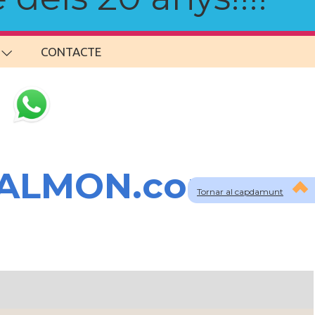
CONTACTE
SALMON.com
Tornar al capdamunt