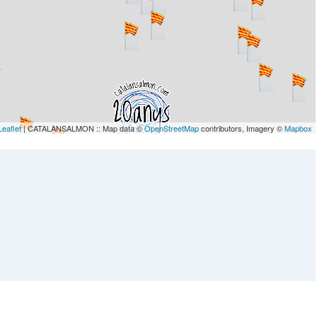
Leaflet
| CATALANSALMON :: Map data ©
OpenStreetMap
contributors, Imagery ©
Mapbox