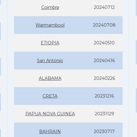
Coimbra
20240712
Warrnambool
20240708
ETIOPIA
20240510
San Antonio
20240416
ALABAMA
20240226
CRETA
20231216
PAPUA NOVA GUINEA
20231129
BAHRAIN
20230717