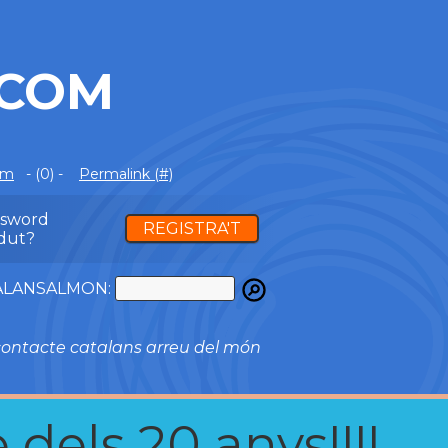
.COM
om
- (0) -
Permalink (#)
ssword
REGISTRA'T
dut?
ATALANSALMON:
ontacte catalans arreu del món
 dels 20 anys!!!!