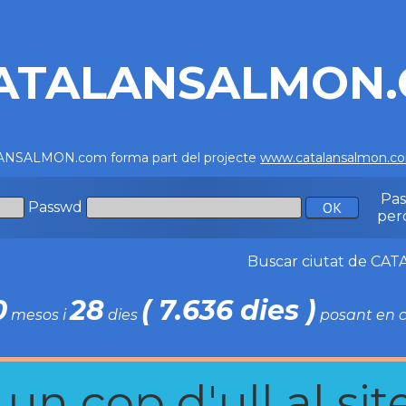
ATALANSALMON
NSALMON.com forma part del projecte
www.catalansalmon.c
Pa
Passwd
per
Buscar ciutat de C
0
28
( 7.636 dies )
mesos i
dies
posant en c
n cop d'ull al site