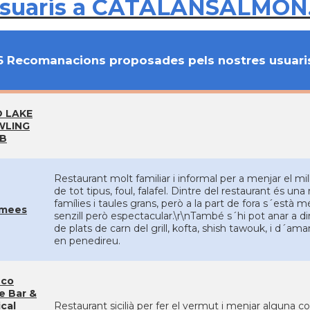
usuaris a CATALANSALMON
6 Recomanacions proposades pels nostres usuari
 LAKE
WLING
B
Restaurant molt familiar i informal per a menjar el m
de tot tipus, foul, falafel. Dintre del restaurant és u
famílies i taules grans, però a la part de fora s´està mé
mees
senzill però espectacular.\r\nTambé s´hi pot anar a d
de plats de carn del grill, kofta, shish tawouk, i d´
en penedireu.
nco
e Bar &
cal
Restaurant sicilià per fer el vermut i menjar alguna cos