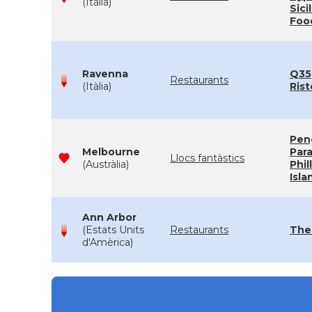
(Itàlia)
Sici
Foo
Ravenna
Q35
Restaurants
(Itàlia)
Rist
Pen
Melbourne
Par
Llocs fantàstics
(Austràlia)
Phil
Isla
Ann Arbor
(Estats Units
Restaurants
The
d'Amèrica)