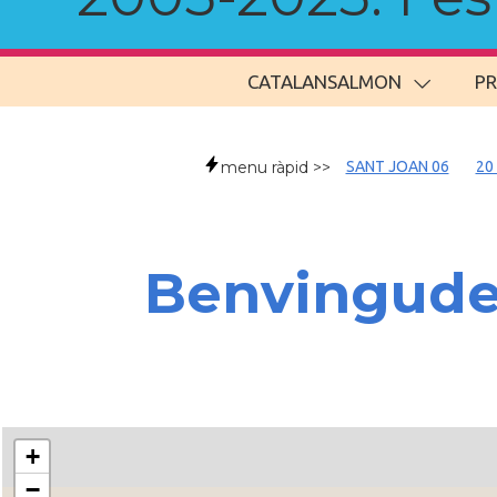
CATALANSALMON
P
menu ràpid >>
SANT JOAN 06
20
Benvingud
+
−