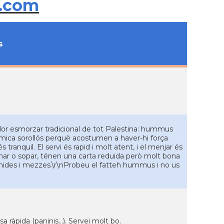
.com
s
illor esmorzar tradicional de tot Palestina: hummus
na mica sorollós perquè acostumen a haver-hi força
s tranquil. El servi és rapid i molt atent, i el menjar és
inar o sopar, ténen una carta reduida però molt bona
amanides i mezzes.\r\nProbeu el fatteh hummus i no us
a ràpida (paninis...). Servei molt bo.