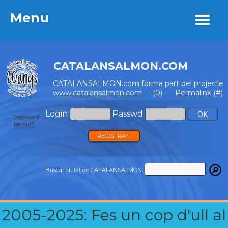
Menu
Menu
CATALANSALMON.COM
CATALANSALMON.com forma part del projecte
www.catalansalmon.com
- (0) -
Permalink (#)
Login
Passwd
Password
perdut?
REGISTRA'T
Buscar ciutat de CATALANSALMON:
2005-2025: Fes un cop d'ull al