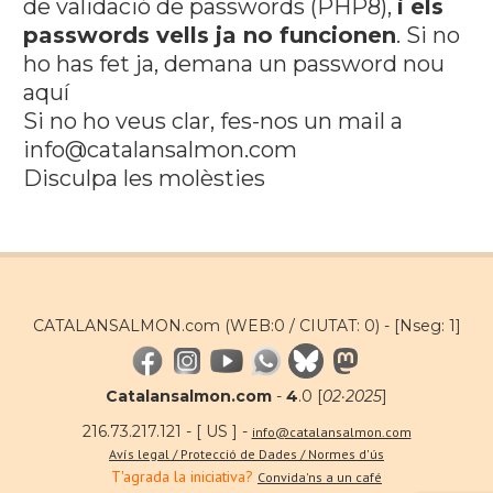
de validació de passwords (PHP8),
i els
passwords vells ja no funcionen
. Si no
ho has fet ja, demana un password nou
aquí
Si no ho veus clar, fes-nos un mail a
info@catalansalmon.com
Disculpa les molèsties
CATALANSALMON.com (WEB:0 / CIUTAT: 0) -
[Nseg: 1]
Catalansalmon.com
-
4
.0 [
02·2025
]
216.73.217.121 - [ US ] -
info@catalansalmon.com
Avís legal / Protecció de Dades / Normes d'ús
T'agrada la iniciativa?
Convida'ns a un café