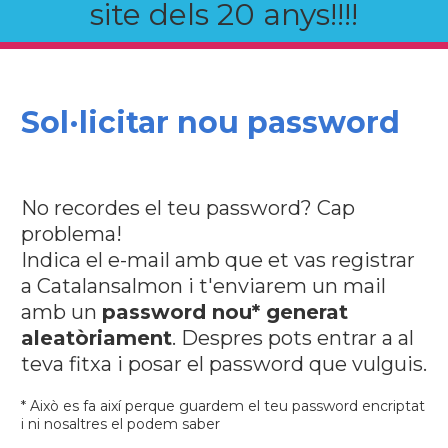
site dels 20 anys!!!!
Sol·licitar nou password
No recordes el teu password? Cap
problema!
Indica el e-mail amb que et vas registrar
a Catalansalmon i t'enviarem un mail
amb un
password nou* generat
aleatòriament
. Despres pots entrar a al
teva fitxa i posar el password que vulguis.
* Això es fa així perque guardem el teu password encriptat
i ni nosaltres el podem saber