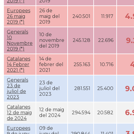
2019 (*)
2019
Europees
26 de
4
26 maig
maig del
240.501
11.917
2019 (*)
2019
Generals
10 de
10
9
novembre
245.128
22.696
Novembre
del 2019
2019 (*)
Catalanes
14 de
14 Febrer
febrer del
255.163
10.716
2021 (*)
2021
Generals
23 de
23 de
9
juliol del
281.551
25.400
juliol de
2023
2023
Catalanes
12 de maig
6
12 de maig
294.594
20.582
del 2024
de 2024
Europees
09 de
3
9 de juny
juny del
290.844
11.401