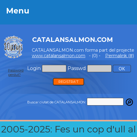
Menu
Menu
CATALANSALMON.COM
CATALANSALMON.com forma part del projecte
www.catalansalmon.com
- (0) -
Permalink (#)
Login
Passwd
Password
perdut?
REGISTRA'T
Buscar ciutat de CATALANSALMON:
2005-2025: Fes un cop d'ull al