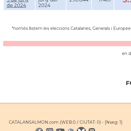
de 2024
2024
*només llistem les eleccions Catalanes, Generals i Europee
en d
F
CATALANSALMON.com (WEB:0 / CIUTAT: 0) -
[Nseg: 1]