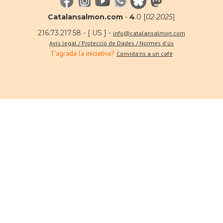
Catalansalmon.com
-
4
.0 [
02·2025
]
216.73.217.58 - [ US ] -
info@catalansalmon.com
Avís legal / Protecció de Dades / Normes d'ús
T'agrada la iniciativa?
Convida'ns a un café