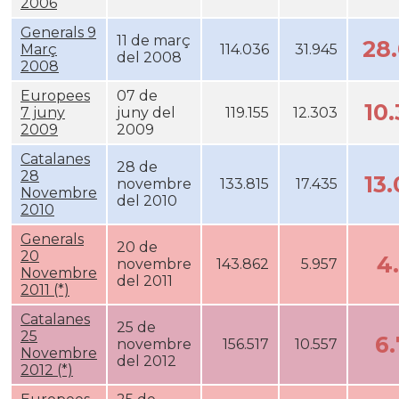
2006
Generals 9
11 de març
28
Març
114.036
31.945
del 2008
2008
Europees
07 de
10
7 juny
juny del
119.155
12.303
2009
2009
Catalanes
28 de
28
13
novembre
133.815
17.435
Novembre
del 2010
2010
Generals
20 de
20
4
novembre
143.862
5.957
Novembre
del 2011
2011 (*)
Catalanes
25 de
25
6
novembre
156.517
10.557
Novembre
del 2012
2012 (*)