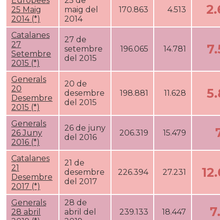
Europees
25 de
2
25 Maig
maig del
170.863
4.513
2014 (*)
2014
Catalanes
27 de
27
7
setembre
196.065
14.781
Setembre
del 2015
2015 (*)
Generals
20 de
20
5
desembre
198.881
11.628
Desembre
del 2015
2015 (*)
Generals
26 de juny
26 Juny
206.319
15.479
del 2016
2016 (*)
Catalanes
21 de
21
12
desembre
226.394
27.231
Desembre
del 2017
2017 (*)
Generals
28 de
7
28 abril
abril del
239.133
18.447