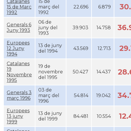
Catalanes
15 de
30
15 de Març
març del
22.696
6.879
1992
1992
06 de
Generals 6
36
juny del
39.903
14.758
Juny 1993
1993
Europees
13 de juny
29
12 Juny
43.569
12.713
del 1994
1994
Catalanes
19 de
19
28
novembre
50.427
14.437
Novembre
del 1995
1995
03 de
Generals 3
34
març del
54.814
19.042
març 1996
1996
Europees
13 de juny
12
13 juny
84.481
10.554
del 1999
1999