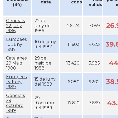
data
cens
(34)
valids
e
Generals
22 de
26
22 juny
juny del
26.174
7.059
1986
1986
Europees
10 de juny
39
10 Juny
11.603
4.623
del 1987
1987
Catalanes
29 de
44
29 Maig
maig del
13.420
5.985
1988
1988
Europees
15 de juny
38
15 Juny
16.080
6.202
del 1989
1989
Generals
29
29
43
d'octubre
17.810
7.689
octubre
del 1989
1989