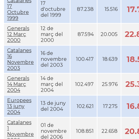
Catalanes
17
17
17
d'octubre
87.238
15.516
Octubre
del 1999
1999
Generals
12 de
22
12 Març
març del
87.594
20.005
2000
2000
Catalanes
16 de
16
18
novembre
100.417
18.639
Novembre
del 2003
2003
Generals
14 de
25
14 Març
març del
102.497
25.976
2004
2004
Europees
13 de juny
16
13 juny
102.621
17.275
del 2004
2004
Catalanes
01 de
1
20
novembre
108.851
22.658
Novembre
del 2006