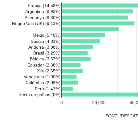
França (14,58%)
Argentina (8,93%)
Alemanya (8,30%)
Regne Unit (UK) (9,13%)
Mèxic (5,48%)
Suïssa (4,81%)
Andorra (3,98%)
Brasil (3,29%)
Bèlgica (3,67%)
Equador (2,38%)
Xile (2,65%)
Veneçuela (1,90%)
Colòmbia (2,09%)
Perú (1,47%)
Resta de països (0%)
0
20,000
40,
FONT: IDESCAT.ca