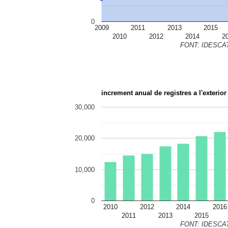
0
2009
2011
2013
2015
2010
2012
2014
2
FONT: IDESCAT.c
increment anual de registres a l'exterior
30,000
20,000
10,000
0
2010
2012
2014
2016
2011
2013
2015
FONT: IDESCAT.c