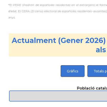
*El PERE (
Padrón de españoles residentes en el extranjero
) el for
d'edat. El CERA (
El censo electoral de españoles residentes-ausentes
anys.
Actualment (Gener 2026)
als
Gràfics
Totals p
Població catal