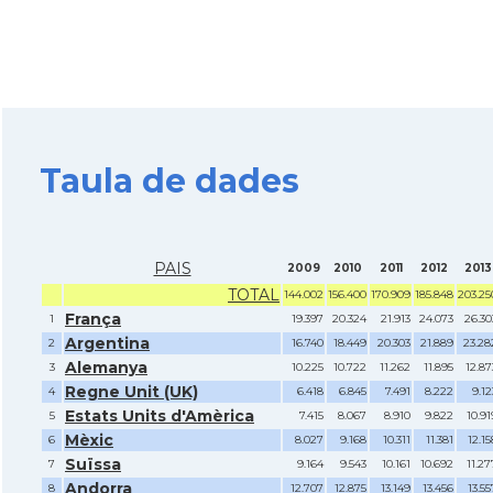
Taula de dades
PAIS
2009
2010
2011
2012
2013
TOTAL
144.002
156.400
170.909
185.848
203.25
França
1
19.397
20.324
21.913
24.073
26.30
Argentina
2
16.740
18.449
20.303
21.889
23.28
Alemanya
3
10.225
10.722
11.262
11.895
12.87
Regne Unit (UK)
4
6.418
6.845
7.491
8.222
9.12
Estats Units d'Amèrica
5
7.415
8.067
8.910
9.822
10.91
Mèxic
6
8.027
9.168
10.311
11.381
12.15
Suïssa
7
9.164
9.543
10.161
10.692
11.27
Andorra
8
12.707
12.875
13.149
13.456
13.55