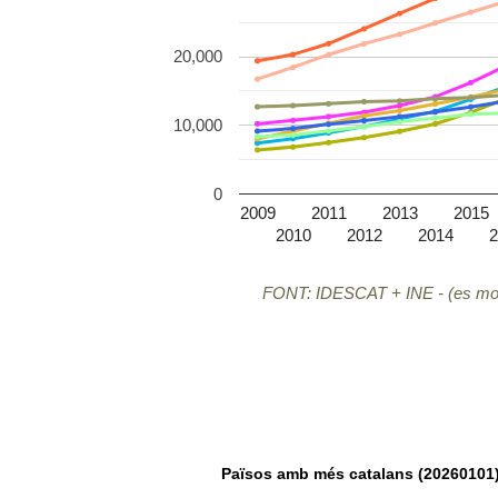
20,000
10,000
0
2009
2011
2013
2015
2010
2012
2014
2
FONT: IDESCAT + INE - (es mos
Països amb més catalans (20260101