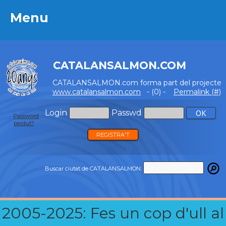
Menu
Menu
CATALANSALMON.COM
CATALANSALMON.com forma part del projecte
www.catalansalmon.com
- (0) -
Permalink (#)
Login
Passwd
Password
perdut?
REGISTRA'T
Buscar ciutat de CATALANSALMON:
2005-2025: Fes un cop d'ull al