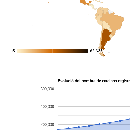
5
5
62,335
62,335
Evolució del nombre de catalans registr
600,000
400,000
200,000