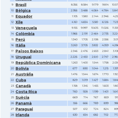
Brasil
9
8.356
8.584
9.179
9.814
10.51
Bèlgica
10
2.956
3.488
4.064
4.784
5.84
Equador
11
1.105
1.580
2.144
2.946
4.25
Xile
12
4.161
4.654
5.581
6.126
7.23
Veneçuela
13
9.155
9.997
10.615
11.026
11.30
Colòmbia
14
1.966
2.191
2.464
2.735
3.22
Perú
15
1.340
1.705
2.108
2.556
3.01
Itàlia
16
3.263
3.705
3.832
4.059
4.28
Països Baixos
17
2.346
2.476
2.653
2.841
3.10
Uruguai
18
2.226
2.450
2.641
2.747
2.96
República Dominicana
19
1.263
1.400
1.544
1.758
2.03
Bolívia
20
677
890
1.044
1.215
1.39
Austràlia
21
1.476
1.544
1.674
1.770
1.92
Cuba
22
829
1.019
1.427
1.684
1.84
Canadà
23
1.158
1.345
1.455
1.603
1.80
Costa Rica
24
760
928
1.199
1.401
1.64
Suècia
25
669
714
767
859
91
Panamà
26
556
666
789
899
98
Paraguai
27
507
612
724
824
89
Irlanda
28
630
654
682
702
77