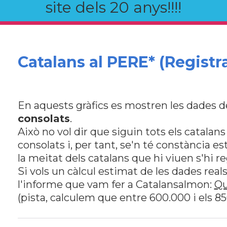
site dels 20 anys!!!!
Catalans al PERE* (Registra
En aquests gràfics es mostren les dades de
consolats
.
Això no vol dir que siguin tots els catalan
consolats i, per tant, se'n té constància e
la meitat dels catalans que hi viuen s'hi 
Si vols un càlcul estimat de les dades reals
l'informe que vam fer a Catalansalmon:
Qu
(pista, calculem que entre 600.000 i els 8