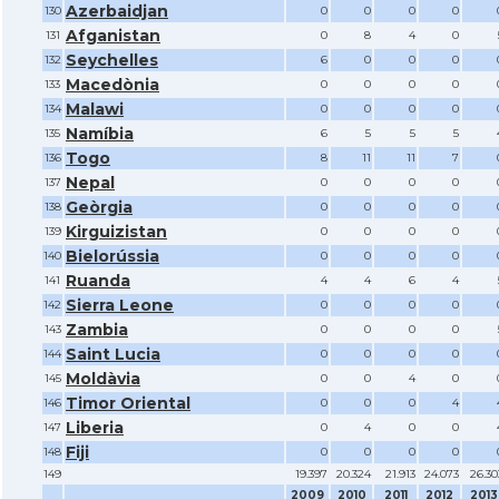
Azerbaidjan
130
0
0
0
0
Afganistan
131
0
8
4
0
Seychelles
132
6
0
0
0
Macedònia
133
0
0
0
0
Malawi
134
0
0
0
0
Namíbia
135
6
5
5
5
Togo
136
8
11
11
7
Nepal
137
0
0
0
0
Geòrgia
138
0
0
0
0
Kirguizistan
139
0
0
0
0
Bielorússia
140
0
0
0
0
Ruanda
141
4
4
6
4
Sierra Leone
142
0
0
0
0
Zambia
143
0
0
0
0
Saint Lucia
144
0
0
0
0
Moldàvia
145
0
0
4
0
Timor Oriental
146
0
0
0
4
Liberia
147
0
4
0
0
Fiji
148
0
0
0
0
149
19.397
20.324
21.913
24.073
26.30
2009
2010
2011
2012
2013