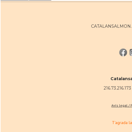
CATALANSALMON.co
Catalans
216.73.216.173 
Avís legal /
T'agrada la