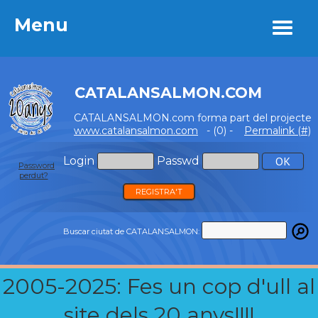
Menu
Menu
CATALANSALMON.COM
CATALANSALMON.com forma part del projecte
www.catalansalmon.com
- (0) -
Permalink (#)
Login
Passwd
Password
perdut?
REGISTRA'T
Buscar ciutat de CATALANSALMON:
2005-2025: Fes un cop d'ull al
site dels 20 anys!!!!