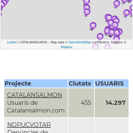
Leaflet
| CATALANSALMON :: Map data ©
OpenStreetMap
contributors, Imagery ©
Mapbox
Projecte
Ciutats
USUARIS
CATALANSALMON
Usuaris de
455
14.297
Catalansalmon.com
NOPUCVOTAR
Denúncies de