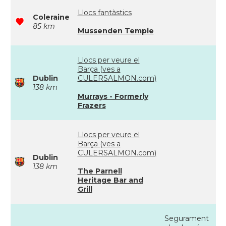
Llocs fantàstics
Coleraine
85 km
Mussenden Temple
Llocs per veure el
Barça (ves a
Dublin
CULERSALMON.com)
138 km
Murrays - Formerly
Frazers
Llocs per veure el
Barça (ves a
CULERSALMON.com)
Dublin
138 km
The Parnell
Heritage Bar and
Grill
Segurament