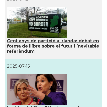
CAMON
Catalans a READING
CAMON
Catalans a RUGBY
CAMON
Catalans a SHEFFIELD
Cent anys de partició a Irlanda: debat en
forma de llibre sobre el futur i inevitable
referèndum
CAMON
Catalans a SOUTHAMPTON
CAMON
Catalans a STIRLING
2025-07-15
CAMON
Catalans a WIGHT
CAMON
Catalans a YORK