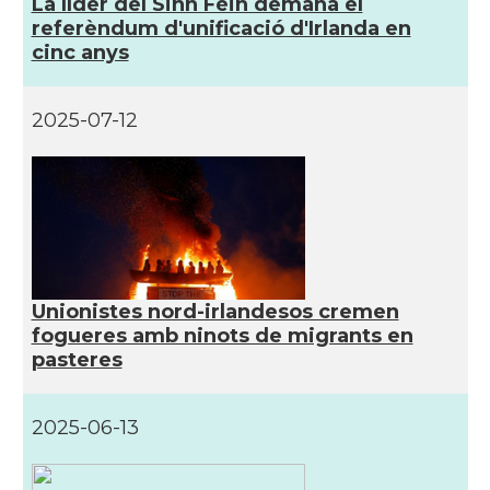
Casal
Catalans UK
La líder del Sinn Féin demana el
referèndum d'unificació d'Irlanda en
cinc anys
Casal
Centre Català d'Escòcia
2025-07-12
Delegació del Govern al Regne Unit
Delegació
i Irlanda
Consolat
Consolat general a Edinburgh
Consolat
Consolat general a London
Unionistes nord-irlandesos cremen
fogueres amb ninots de migrants en
Ambaixada espanyola a Regne Unit
Ambaixada
(UK)
pasteres
* + ambaixades i consolats
2025-06-13