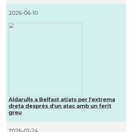
CAMON
Catalans a LIVERPOOL
2026-06-10
CAMON
CATALANS A LONDON - Londres
CAMON
CATALANS A MANCHESTER
CAMON
Catalans a MILTON KEYNES
CAMON
Catalans a Newcastle upon Tyne
CAMON
Catalans a NOTTINGHAM
Aldarulls a Belfast atiats per l'extrema
dreta després d'un atac amb un ferit
CAMON
Catalans a OXFORD, UK, Anglaterra
greu
CAMON
Catalans a Portsmouth
2026-01-24