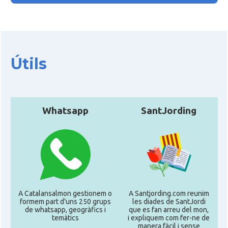
Útils
Whatsapp
SantJording
A Catalansalmon gestionem o
A Santjording.com reunim
formem part d'uns 250 grups
les diades de SantJordi
de whatsapp, geogràfics i
que es fan arreu del mon,
temàtics
i expliquem com fer-ne de
manera fàcil i sense