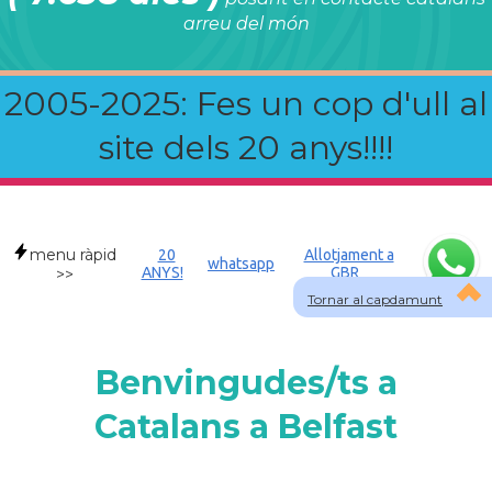
arreu del món
2005-2025: Fes un cop d'ull al
site dels 20 anys!!!!
menu ràpid
20
Allotjament a
whatsapp
ANYS!
GBR
>>
Tornar al capdamunt
Benvingudes/ts a
Catalans a Belfast