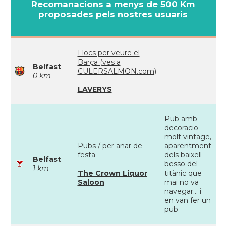
Recomanacions a menys de 500 Km
proposades pels nostres usuaris
Llocs per veure el
Barça (ves a
Belfast
CULERSALMON.com)
0 km
LAVERYS
Pub amb
decoracio
molt vintage,
Pubs / per anar de
aparentment
festa
dels baixell
Belfast
besso del
1 km
The Crown Liquor
titànic que
Saloon
mai no va
navegar... i
en van fer un
pub