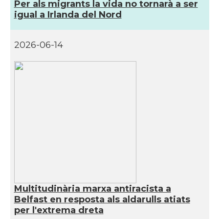
Per als migrants la vida no tornarà a ser
CAMON
Catalans a GUERNSEY
igual a Irlanda del Nord
CAMON
CATALANS A GUILDFORD
2026-06-14
CAMON
Catalans a HEREFORD
CAMON
Catalans a Ipswich
CAMON
Catalans a KETTERING
CAMON
Catalans a Leeds - Uk
CAMON
Catalans a LEICESTER
Multitudinària marxa antiracista a
Belfast en resposta als aldarulls atiats
CAMON
Catalans a Lincoln
per l'extrema dreta