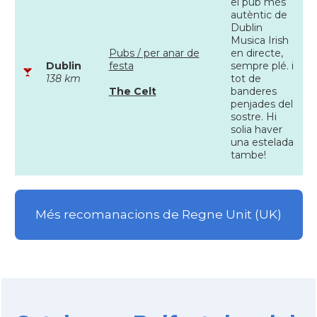
el pub més
autèntic de
Dublin
Musica Irish
Pubs / per anar de
en directe,
Dublin
festa
sempre plé. i
138 km
tot de
The Celt
banderes
penjades del
sostre. Hi
solia haver
una estelada
tambe!
Més recomanacions de Regne Unit (UK)