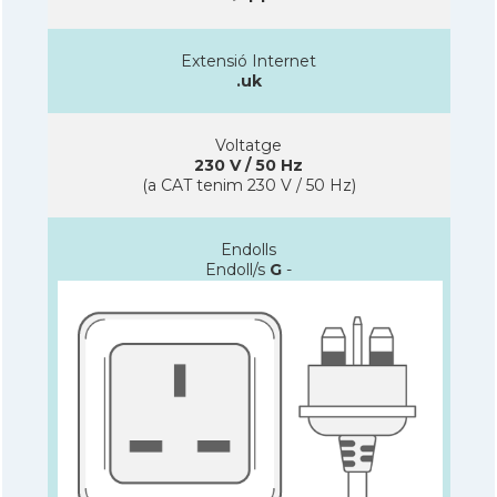
Extensió Internet
.uk
Voltatge
230 V / 50 Hz
(a CAT tenim 230 V / 50 Hz)
Endolls
Endoll/s
G
-