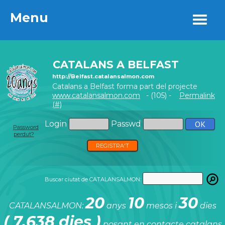
Menu
Menu
CATALANS A BELFAST
http://Belfast.catalansalmon.com
Catalans a Belfast forma part del projecte
www.catalansalmon.com
- (105) -
Permalink
(#)
Login
Passwd
Password
perdut?
REGISTRA'T
Buscar ciutat de CATALANSALMON:
20
10
30
CATALANSALMON:
anys
mesos i
dies
( 7.638 dies )
posant en contacte catalans