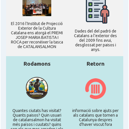
El 2016 l'Institut de Projecció
Exterior de la Cultura
Dades del del padró de
Catalana ens atorgà el PREMI
Catalans a l'exterior des
JOSEP MARIA BATISTA I
del 2009 fins avui,
ROCA per reconéixer la tasca
desglossat per paisos i
de CATALANSALMON
anys.
Rodamons
Retorn
Quantes ciutats has visitat?
informació sobre ajuts per
Quants paisos? Quin usuari
als catalans que tornen a
de catalansalmon ha visitat
Catalunya despres
més països i cuutats? quins
d'haver viscut fora