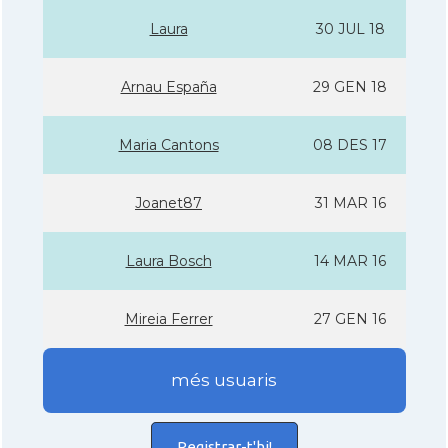
Laura
30 JUL 18
Arnau España
29 GEN 18
Maria Cantons
08 DES 17
Joanet87
31 MAR 16
Laura Bosch
14 MAR 16
Mireia Ferrer
27 GEN 16
més usuaris
Registrar-t'hi!