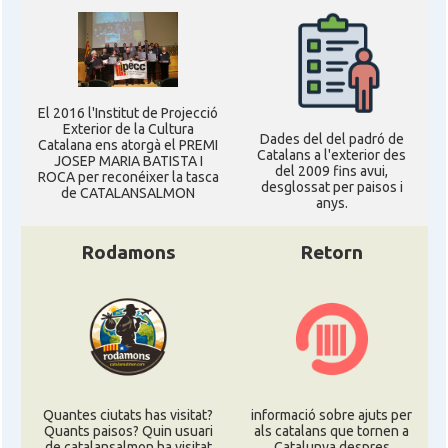
El 2016 l'Institut de Projecció
Exterior de la Cultura
Dades del del padró de
Catalana ens atorgà el PREMI
Catalans a l'exterior des
JOSEP MARIA BATISTA I
del 2009 fins avui,
ROCA per reconéixer la tasca
desglossat per paisos i
de CATALANSALMON
anys.
Rodamons
Retorn
Quantes ciutats has visitat?
informació sobre ajuts per
Quants paisos? Quin usuari
als catalans que tornen a
de catalansalmon ha visitat
Catalunya despres