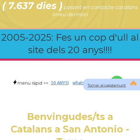
( 7.637 dies )
posant en contacte catalans
arreu del món
2005-2025: Fes un cop d'ull al
site dels 20 anys!!!!
menu ràpid >>
20 ANYS!
whatsapp
faqs
Tornar al capdamunt
Benvingudes/ts a
Catalans a San Antonio -