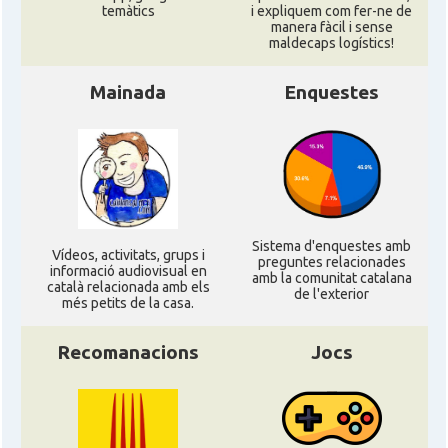
Casal
temàtics
i expliquem com fer-ne de
Califòrnia
manera fàcil i sense
maldecaps logí­stics!
Casal
Catalan Institute of America
Mainada
Enquestes
Casal
Fundació Paulí Bellet
North American Catalan Society
Casal
(NACS)
Sistema d'enquestes amb
Ví­deos, activitats, grups i
preguntes relacionades
Acció
ACCIÓ a Austin
informació audiovisual en
amb la comunitat catalana
català relacionada amb els
de l'exterior
més petits de la casa.
Acció
Acció a New York
Recomanacions
Jocs
Acció
ACCIÓ a Silicon Valley
Acció
Acció a Washington DC