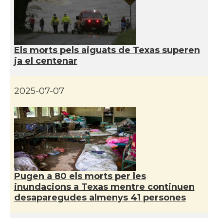
Catalans a Philadelphia,
CAMON
Pennsylvania, USA
CAMON
Catalans a PHOENIX
Els morts pels aiguats de Texas superen
ja el centenar
CAMON
Catalans a Portland (OR)
2025-07-07
CAMON
Catalans a PROVIDENCE
CAMON
Catalans a RENO
CAMON
Catalans a SAINT LOUIS
Pugen a 80 els morts per les
CAMON
Catalans a San Antonio - Texas
inundacions a Texas mentre continuen
desaparegudes almenys 41 persones
CAMON
Catalans a San Diego