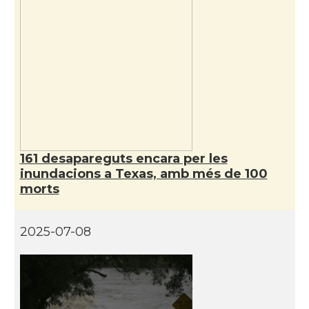
CAMON
Catalans a MINNESOTA
CAMON
Catalans a NEBRASKA
CAMON
Catalans a NEW MEXICO
161 desapareguts encara per les
CAMON
Catalans a New Orleans
inundacions a Texas, amb més de 100
morts
CAMON
CATALANS A NEW YORK
2025-07-08
CAMON
Catalans a OKLAHOMA
CAMON
Catalans a ORLANDO