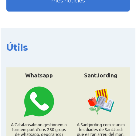
més noticies
CAMON
Catalans a VIRGINIA
CAMON
Catalans a WASHINGTON DC
CAMON
Catalans a WISCONSIN
Útils
CAMON
Catalans a WYOMING
Whatsapp
SantJording
American Institute for Catalan
Casal
Studies (AICS)
Casal
Casal Català de Minnesota
Casal
Casal Català del Nord de Califòrnia
A Catalansalmon gestionem o
A Santjording.com reunim
formem part d'uns 250 grups
les diades de SantJordi
de whatsapp, geogràfics i
que es fan arreu del mon,
Casal dels Països Catalans a