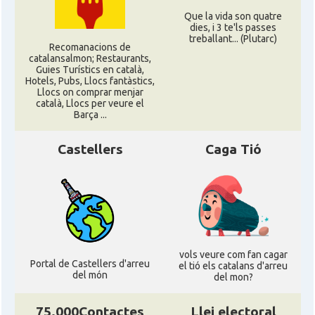
Que la vida son quatre
dies, i 3 te'ls passes
Acció
ACCIÓ Miami
treballant... (Plutarc)
Recomanacions de
catalansalmon; Restaurants,
Guies Turístics en català,
Delegació del Govern als Estats
Hotels, Pubs, Llocs fantàstics,
Delegació
Units i Canadà (New York)
Llocs on comprar menjar
català, Llocs per veure el
Barça ...
Delegació del Govern als Estats
Delegació
Units i Canadà (Washington)
Castellers
Caga Tió
Consolat
Consolat general a Boston
Consolat
Consolat general a Chicago
vols veure com fan cagar
Portal de Castellers d'arreu
Consolat
Consolat general a Houston
el tió els catalans d'arreu
del món
del mon?
Consolat
Consolat general a Los Angeles
75.000Contactes
Llei electoral