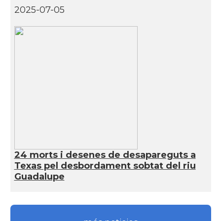
2025-07-05
CAMON
Catalans a SAN FRANCISCO
CAMON
Catalans a Sarasota, Florida, USA
CAMON
Catalans a SEATTLE
Catalans a Silicon Valley (San Jose),
CAMON
California, USA
CAMON
Catalans a TAMPA
24 morts i desenes de desapareguts a
Texas pel desbordament sobtat del riu
CAMON
Catalans a TENNESSEE
Guadalupe
CAMON
Catalans a UTAH