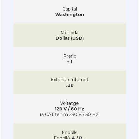
Capital
Washington
Moneda
Dollar
(
USD
)
Prefix
+ 1
Extensió Internet
.us
Voltatge
120 V / 60 Hz
(a CAT tenim 230 V / 50 Hz)
Endolls
Endoll/s
A / B
-