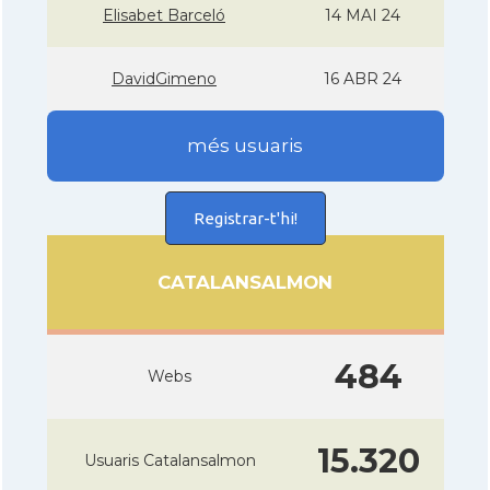
Elisabet Barceló
14 MAI 24
DavidGimeno
16 ABR 24
més usuaris
Registrar-t'hi!
CATALANSALMON
484
Webs
15.320
Usuaris Catalansalmon