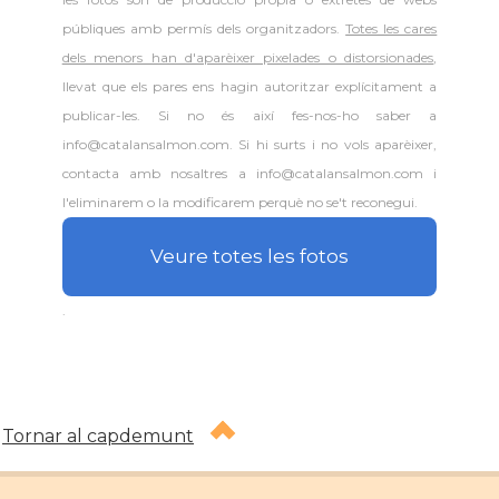
públiques amb permís dels organitzadors.
Totes les cares
dels menors han d'aparèixer pixelades o distorsionades
,
llevat que els pares ens hagin autoritzar explícitament a
publicar-les. Si no és així fes-nos-ho saber a
info@catalansalmon.com
. Si hi surts i no vols aparèixer,
contacta amb nosaltres a
info@catalansalmon.com
i
l'eliminarem o la modificarem perquè no se't reconegui.
Veure totes les fotos
.
Tornar al capdemunt