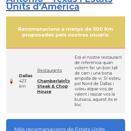
Units d'Amèrica
Recomanacions a menys de 500 Km
proposades pels nostres usuaris
Era el nostre restaurant
de referència quan
voliem fer un bon tall
Restaurants
de carn i una bona
Dallas
ampolla de vi. SI esteu
423
Chamberlain\'s
pel Nord de Dallas i
km
Steak & Chop
voleu atipar-vos de
House
valent i rascar-vos la
butxaca, aquest és el
lloc
Més recomanacions de Estats Units