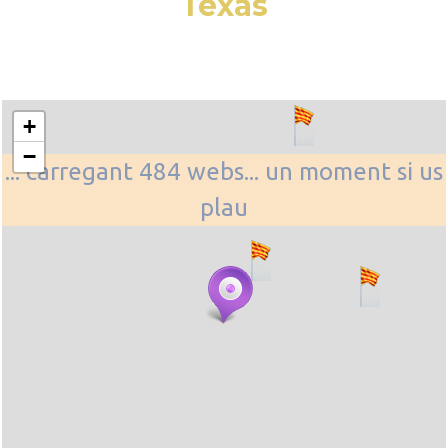
Texas
+
−
... carregant 484 webs... un moment si us
plau