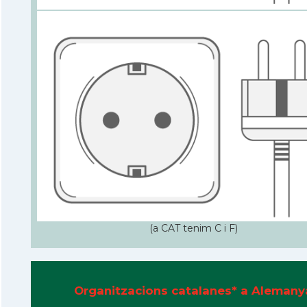
(a CAT tenim C i F)
Organitzacions catalanes* a Alemany