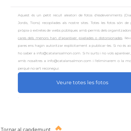
Aquest és un petit recull aleatori de
fotos d'esdeveniments (Dia
Jordis, Tions) recopilades als nostre sites. Totes les fotos són de
pròpia o extretes de webs públiques amb permís dels organitzador
cares dels menors han d'aparèixer pixelades o distorsionades
, lle
pares ens hagin autoritzar explícitament a publicar-les. Si no és aix
ho saber a
info@catalansalmon.com
. Si hi surts i no vols aparèixe
amb nosaltres a
info@catalansalmon.com
i l'eliminarem o la mo
perquè no se't reconegui.
Veure totes les fotos
.
Tornar al capdemunt