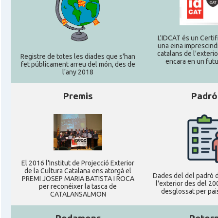
Consolat
Consolat general a Hamburg
L'IDCAT és un Certifi
una eina imprescindi
Consolat
Consolat general a Munich [Münche
catalans de l'exterior
Registre de totes les diades que s'han
encara en un futu
fet públicament arreu del món, des de
l'any 2018
Consolat
Consolat general a Stuttgart
Premis
Padró
Ambaixada
Ambaixada espanyola a Alemanya
* + ambaixades i consolats
El 2016 l'Institut de Projecció Exterior
de la Cultura Catalana ens atorgà el
Dades del del padró d
PREMI JOSEP MARIA BATISTA I ROCA
l'exterior des del 20
per reconéixer la tasca de
desglossat per pais
CATALANSALMON