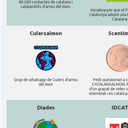
80.000 contactes de catalans i
catalanòfils d'arreu del món.
Casal
Centre Català de Munic
Iniciativa per que el
Catalunya adopti una L
Catalana
Casal
Centre Cultural Català de Colònia
Culersalmon
5centi
Casal
Katalanischer Salon, e. V.
Acció
Oficina Exterior de Catalunya a Berl
Acció
Oficina Exterior de Catalunya a Stutt
Grup de whatsapp de Culers d'arreu
Petit qüestionari a 
del mon
CATALANSALMON. P
d'un grapat de vides 
Delegació
Delegació del Govern a Alemanya
intensitat i en català 
Diades
IDCA
Consolat
Consolat general a Dusseldorf
Consolat
Consolat general a Frankfurt am Ma