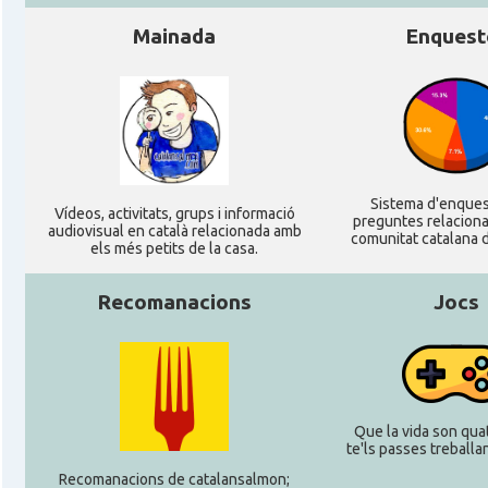
Mainada
Enquest
CAMON
Catalans a LEIPZIG
CAMON
Catalans a Mainz
CAMON
Catalans a MANNHEIM
Sistema d'enque
Ví­deos, activitats, grups i informació
preguntes relacion
audiovisual en català relacionada amb
CAMON
Catalans a MÜNCHEN
comunitat catalana d
els més petits de la casa.
CAMON
Catalans a NURNBERG
Recomanacions
Jocs
CAMON
Catalans a OLDENBURG
CAMON
Catalans a ROSTOCK
Que la vida son quat
te'ls passes treballant
Recomanacions de catalansalmon;