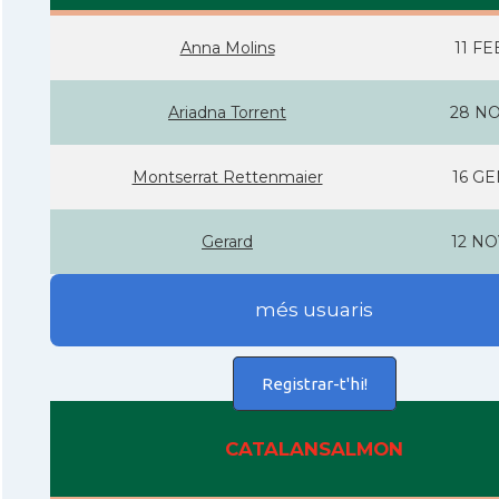
Anna Molins
11 FE
Ariadna Torrent
28 NO
Montserrat Rettenmaier
16 GE
Gerard
12 NO
més usuaris
Registrar-t'hi!
CATALANSALMON