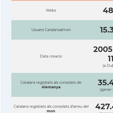
4
Webs
15.
Usuaris Catalansalmon
2005
Data creacio
1
(a Dub
35.
Catalans registrats als consolats de
Alemanya
(gener 
427.
Catalans registrats als consolats d'arreu del
mon