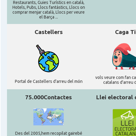
CAMON
Catalans a Stuttgart
Restaurants, Guies Turístics en català,
Hotels, Pubs, Llocs fantàstics, Llocs on
comprar menjar català, Llocs per veure
el Barça ...
CAMON
Catalans a TRIER
Castellers
Caga T
CAMON
CATALANS A TÜBINGEN
Associació Catalana d'Essen E.V. / Katala
Casal
Verein Essen E.V.
Casal
Associació Catalana d'Hamburg "El Pont 
vols veure com fan cag
Portal de Castellers d'arreu del món
catalans d'arreu 
Casal
Casal Català de Frankfurt
75.000Contactes
Llei electoral
Casal
Casal Català de Stuttgart, Stuttcat e
Casal
Catalanets E.V.
Des del 2005,hem recopilat gairebé