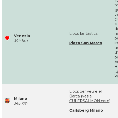
T
t
gu
ve
c
s
d
Llocs fantàstics
n
Venezia
p
344 km
Piaza San Marco
i
u
d
p
A
B
..
V
Llocs per veure el
Barça (ves a
Milano
CULERSALMON.com)
345 km
Carlsberg Milano