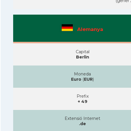
(gener 
Alemanya
Capital
Berlin
Moneda
Euro
(
EUR
)
Prefix
+ 49
Extensió Internet
.de