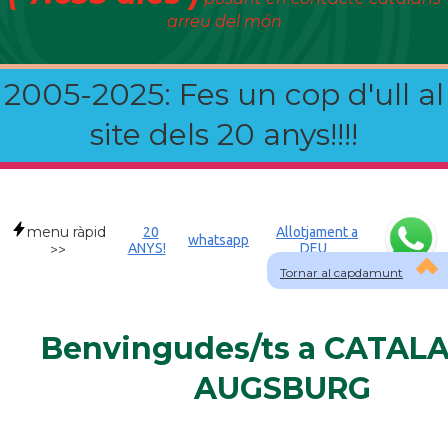
arreu del món
2005-2025: Fes un cop d'ull al
site dels 20 anys!!!!
menu ràpid
20
Allotjament a
whatsapp
ANYS!
DEU
>>
Tornar al capdamunt
Benvingudes/ts a CATAL
AUGSBURG