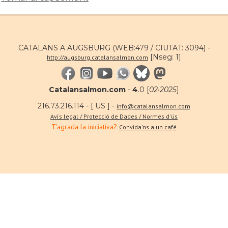
CATALANS A AUGSBURG (WEB:479 / CIUTAT: 3094) -
[Nseg: 1]
http://augsburg.catalansalmon.com
Catalansalmon.com
-
4
.0 [
02·2025
]
216.73.216.114 - [ US ] -
info@catalansalmon.com
Avís legal / Protecció de Dades / Normes d'ús
T'agrada la iniciativa?
Convida'ns a un café