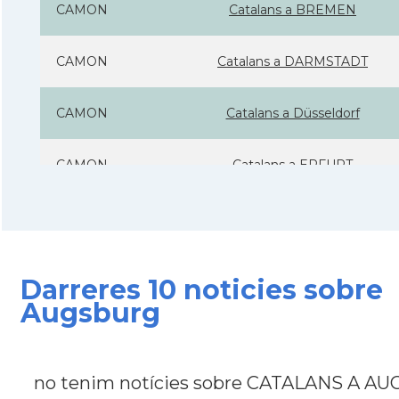
CAMON
Catalans a BREMEN
CAMON
Catalans a DARMSTADT
CAMON
Catalans a Düsseldorf
CAMON
Catalans a ERFURT
CAMON
Catalans a FRANKFURT am Main
CAMON
Catalans a FREIBURG
Darreres 10 noticies sobre
Augsburg
CAMON
Catalans a GOTTINGEN
CAMON
Catalans a Hamburg
no tenim notícies sobre CATALANS A A