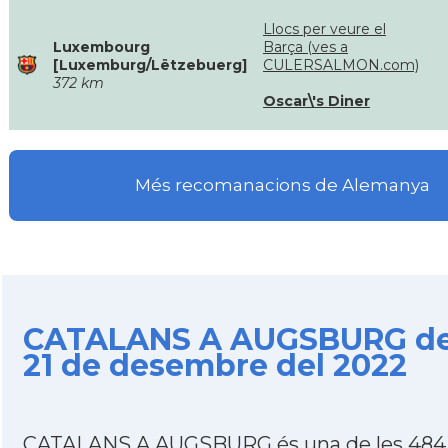
Llocs per veure el
Luxembourg
Barça (ves a
[Luxemburg/Lëtzebuerg]
CULERSALMON.com)
372 km
Oscar\'s Diner
Més recomanacions de Alemanya
CATALANS A AUGSBURG de
21 de desembre del 2022
CATALANS A AUGSBURG és una de les 484