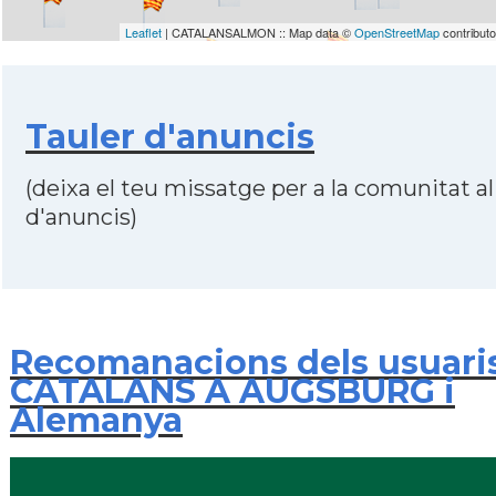
Leaflet
| CATALANSALMON :: Map data ©
OpenStreetMap
contribut
Tauler d'anuncis
(deixa el teu missatge per a la comunitat al
d'anuncis)
Recomanacions dels usuari
CATALANS A AUGSBURG i
Alemanya