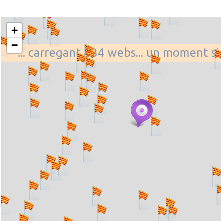
+
−
... carregant 484 webs... un moment si