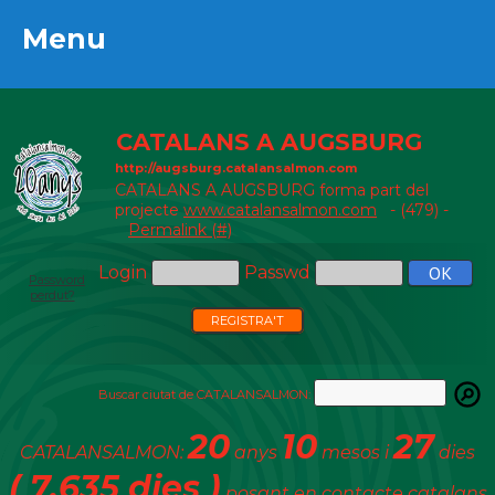
Menu
Menu
CATALANS A AUGSBURG
http://augsburg.catalansalmon.com
CATALANS A AUGSBURG forma part del
projecte
www.catalansalmon.com
- (479) -
Permalink (#)
Login
Passwd
Password
perdut?
REGISTRA'T
Buscar ciutat de CATALANSALMON:
20
10
27
CATALANSALMON:
anys
mesos i
dies
( 7.635 dies )
posant en contacte catalans