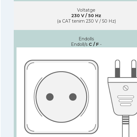
Voltatge
230 V / 50 Hz
(a CAT tenim 230 V / 50 Hz)
Endolls
Endoll/s
C / F
-