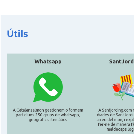
CAMON
Catalans a HEIDELBERG
CAMON
Catalans a HEILBRONN
Útils
CAMON
Catalans a Ingolstadt
CAMON
Catalans a JENA
Whatsapp
SantJord
CAMON
Catalans a KAISERSLAUTERN
CAMON
Catalans a Karlsruhe
A Catalansalmon gestionem o formem
A Santjording.com 
CAMON
Catalans a KASSEL
part d'uns 250 grups de whatsapp,
diades de SantJordi
geogràfics i temàtics
arreu del mon, i ex
fer-ne de manera fà
CAMON
Catalans a Koeln - Köln - Colonia
maldecaps logí­