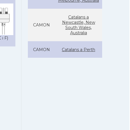
Melbourne, Austràlia
Catalans a
Newcastle, New
CAMON
South Wales,
Australia
 i F)
CAMON
Catalans a Perth
CAMON
Catalans a SYDNEY
CAMON
Catalans a Tasmània
Catalanes a
CAMON
Warrnambool
Casal Català de Nova
Casal
Gal·les del Sud