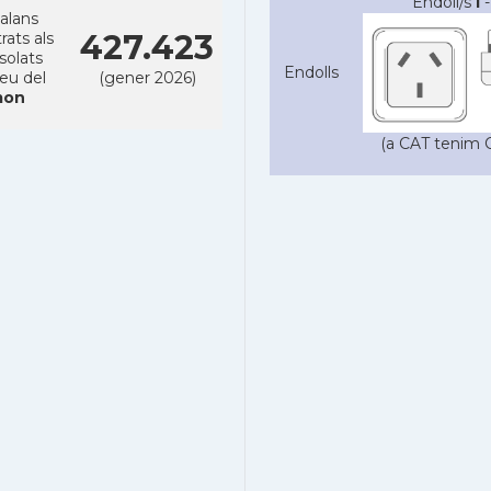
Endoll/s
I
-
alans
427.423
rats als
solats
Endolls
reu del
(gener 2026)
on
(a CAT tenim C