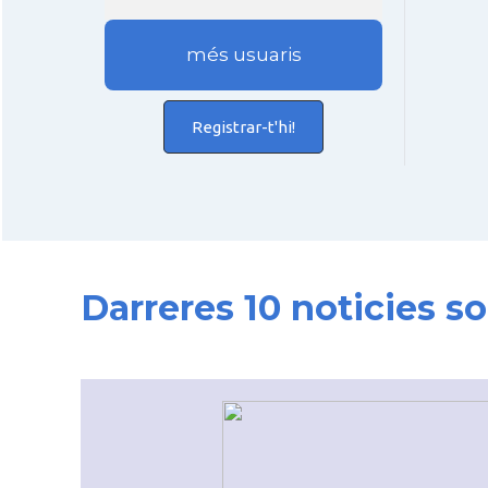
més usuaris
Registrar-t'hi!
Darreres 10 noticies s