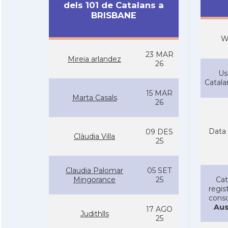
dels 101 de Catalans a
BRISBANE
W
23 MAR
Mireia arlandez
26
Us
Catal
15 MAR
Marta Casals
26
Data 
09 DES
Clàudia Villa
25
Claudia Palomar
05 SET
Mingorance
25
Cat
regist
conso
Aus
17 AGO
Judithlls
25