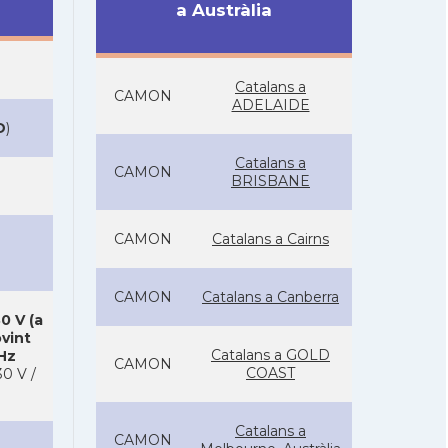
a Austràlia
Catalans a
CAMON
ADELAIDE
D
)
Catalans a
CAMON
BRISBANE
CAMON
Catalans a Cairns
CAMON
Catalans a Canberra
0 V (a
ovint
Catalans a GOLD
 Hz
CAMON
COAST
0 V /
Catalans a
CAMON