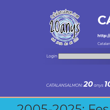
C
http:
Catala
Login
20
1
CATALANSALMON:
anys
2005-2025: Fes u