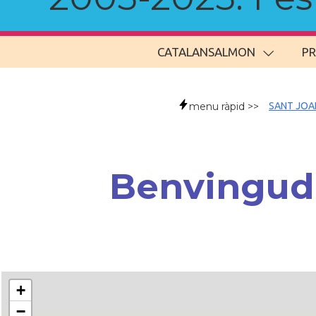
CATALANSALMON
P
menu ràpid >>
SANT JOA
Benvingude
+
−