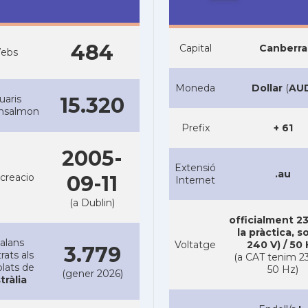
484
Capital
Canberra
ebs
Moneda
Dollar
(
AU
uaris
15.320
ansalmon
Prefix
+ 61
2005-
Extensió
.au
creacio
09-11
Internet
(a Dublin)
officialment 23
la pràctica, s
alans
Voltatge
240 V) / 50
3.779
rats als
(a CAT tenim 23
lats de
50 Hz)
(gener 2026)
tràlia