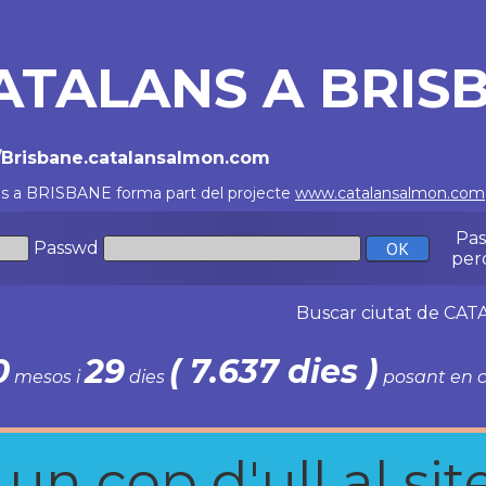
ATALANS A BRIS
//Brisbane.catalansalmon.com
ns a BRISBANE forma part del projecte
www.catalansalmon.com
Pa
Passwd
per
Buscar ciutat de C
0
29
( 7.637 dies )
mesos i
dies
posant en c
n cop d'ull al site