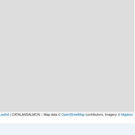
lau
Leaflet
| CATALANSALMON :: Map data ©
OpenStreetMap
contributors, Imagery ©
Mapbox