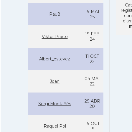
Cat
regist
19 MAI
Pau8
con
25
d'ar
m
19 FEB
Viktor Prieto
24
11 OCT
Albert_estevez
22
04 MAI
Joan
22
29 ABR
Sergi Montañés
20
19 OCT
Raquel Pol
19