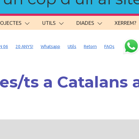
ROJECTES
UTILS
DIADES
XERREM?
N 06
20 ANYS!
Whatsapp
Utils
Retorn
FAQs
s/ts a Catalans