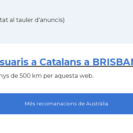
at al tauler d'anuncis)
uaris a Catalans a BRISBAN
nys de 500 km per aquesta web.
Més recomanacions de Austràlia