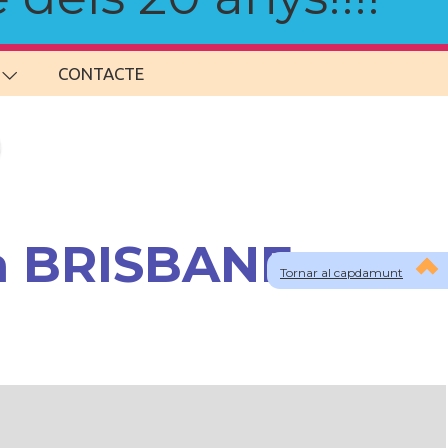
CONTACTE
 a BRISBANE
Tornar al capdamunt