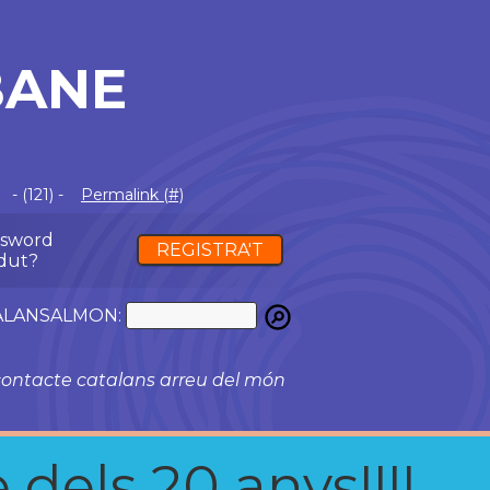
BANE
- (121) -
Permalink (#)
ssword
REGISTRA'T
dut?
ATALANSALMON:
ontacte catalans arreu del món
 dels 20 anys!!!!