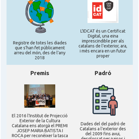
L'IDCAT és un Certificat
Digital, una eina
imprescindible per als
Registre de totes les diades
catalans de l'exterior, ara,
que s'han fet públicament
i més encara en un futur
arreu del món, des de l'any
proper
2018
Premis
Padró
El 2016 l'Institut de Projecció
Exterior de la Cultura
Dades del del padró de
Catalana ens atorgà el PREMI
Catalans a l'exterior des
JOSEP MARIA BATISTA I
del 2009 fins avui,
ROCA per reconéixer la tasca
desglossat per paisos i