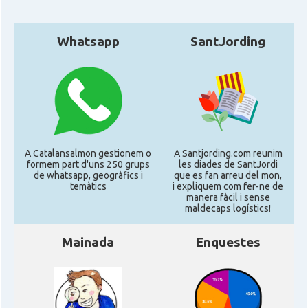
Whatsapp
SantJording
A Catalansalmon gestionem o
A Santjording.com reunim
formem part d'uns 250 grups
les diades de SantJordi
de whatsapp, geogràfics i
que es fan arreu del mon,
temàtics
i expliquem com fer-ne de
manera fàcil i sense
maldecaps logí­stics!
Mainada
Enquestes