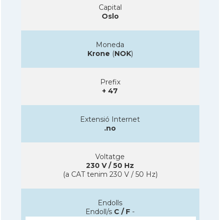
Capital
Oslo
Moneda
Krone
(
NOK
)
Prefix
+ 47
Extensió Internet
.no
Voltatge
230 V / 50 Hz
(a CAT tenim 230 V / 50 Hz)
Endolls
Endoll/s
C / F
-