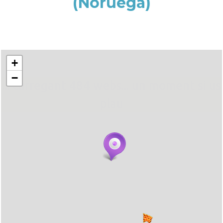
(Noruega)
+
−
... carregant 484 webs... un moment si us
plau