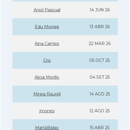
Aniol Pascual
14 JUN 26
Edu Morraja
13 ABR 26
Aina Camps
22 MAR 26
Cris
05 OCT 25
Alicia Morillo
04 SET 25
Mireia Raurell
14 AGO 25
jmones
12 AGO 25
MartàBailac
15 ABR 25