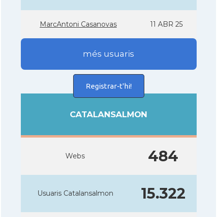
MarcAntoni Casanovas
11 ABR 25
més usuaris
Registrar-t'hi!
CATALANSALMON
484
Webs
15.322
Usuaris Catalansalmon