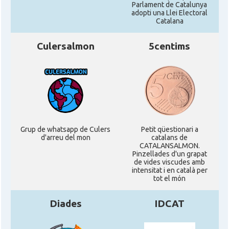
Parlament de Catalunya
adopti una Llei Electoral
Catalana
Culersalmon
5centims
Grup de whatsapp de Culers
Petit qüestionari a
d'arreu del mon
catalans de
CATALANSALMON.
Pinzellades d'un grapat
de vides viscudes amb
intensitat i en català per
tot el món
Diades
IDCAT