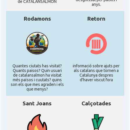
de CATALANSALMON
anys.
Rodamons
Retorn
Quantes ciutats has visitat?
informació sobre ajuts per
Quants paisos? Quin usuari
als catalans que tornen a
de catalansalmon ha visitat
Catalunya despres
més països i cuutats? quins
d'haver viscut fora
son els que mes agraden i els
que menys?
Sant Joans
Calçotades