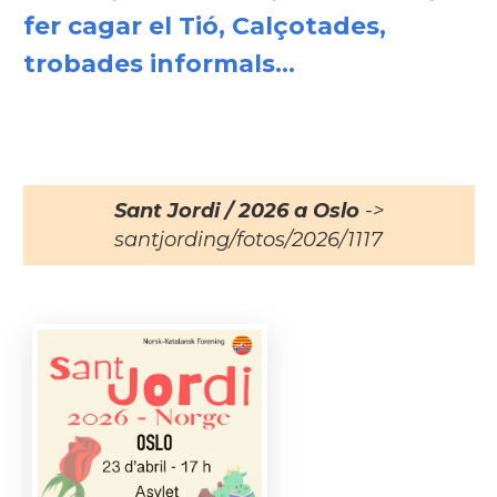
fer cagar el Tió, Calçotades,
trobades informals...
Sant Jordi / 2026 a Oslo
->
santjording/fotos/2026/1117