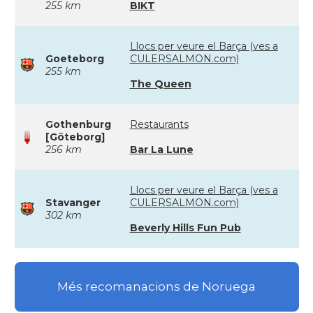
255 km
BIKT
Llocs per veure el Barça (ves a
Goeteborg
CULERSALMON.com)
255 km
The Queen
Gothenburg
Restaurants
[Göteborg]
256 km
Bar La Lune
Llocs per veure el Barça (ves a
Stavanger
CULERSALMON.com)
302 km
Beverly Hills Fun Pub
Més recomanacions de Noruega