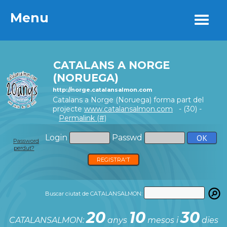
Menu
Menu
CATALANS A NORGE
(NORUEGA)
http://norge.catalansalmon.com
Catalans a Norge (Noruega) forma part del
projecte
www.catalansalmon.com
- (30) -
Permalink (#)
Login
Passwd
Password
perdut?
REGISTRA'T
Buscar ciutat de CATALANSALMON:
20
10
30
CATALANSALMON:
anys
mesos i
dies