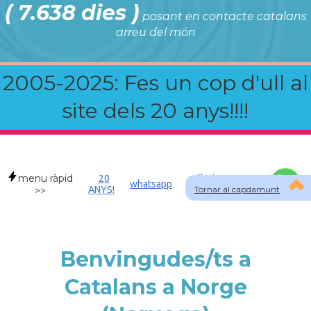
( 7.638 dies )
posant en contacte catalans
arreu del món
2005-2025: Fes un cop d'ull al
site dels 20 anys!!!!
menu ràpid
20
Allotjament a
whatsapp
ANYS!
Tornar al capdamunt
NOR
>>
Benvingudes/ts a
Catalans a Norge