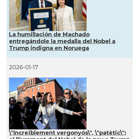
La humillación de Machado
entregándole la medalla del Nobel a
Trump indigna en Noruega
2026-01-17
\"Increïblement vergonyós\", \"patètic\":