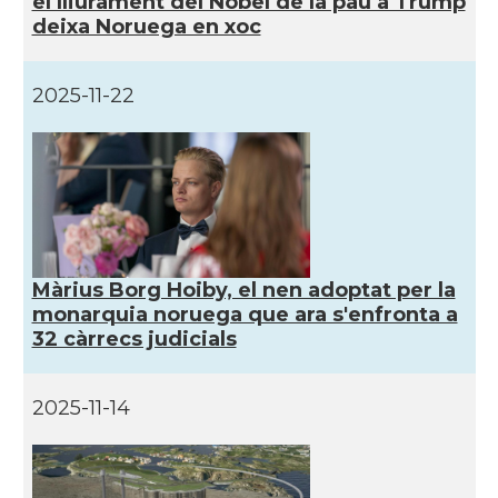
el lliurament del Nobel de la pau a Trump
deixa Noruega en xoc
2025-11-22
Màrius Borg Hoiby, el nen adoptat per la
monarquia noruega que ara s'enfronta a
32 càrrecs judicials
2025-11-14