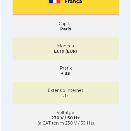
França
Capital
Paris
Moneda
Euro
(
EUR
)
Prefix
+ 33
Extensió Internet
.fr
Voltatge
230 V / 50 Hz
(a CAT tenim 230 V / 50 Hz)