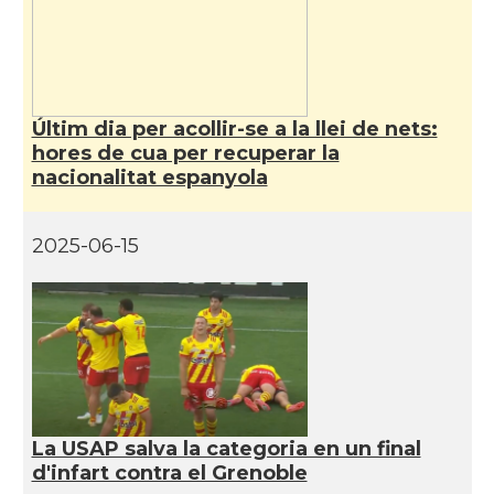
Consolat
Consolat general a Strasbourg
Consolat
Consolat general a Toulouse
Últim dia per acollir-se a la llei de nets:
hores de cua per recuperar la
nacionalitat espanyola
Ambaixada
Ambaixada espanyola a França
* + ambaixades i consolats
2025-06-15
La USAP salva la categoria en un final
d'infart contra el Grenoble