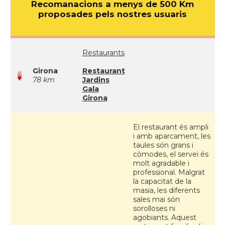
Recomanacions a menys de 500 Km
proposades pels nostres usuaris
Restaurants
Girona
Restaurant
78 km
Jardins
Gala
Girona
El restaurant és ampli
i amb aparcament, les
taules són grans i
còmodes, el servei és
molt agradable i
professional. Malgrat
la capacitat de la
masia, les diferents
sales mai són
sorolloses ni
agobiants. Aquest