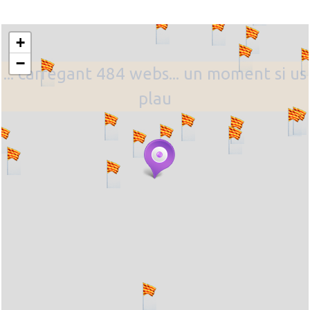
+
−
... carregant 484 webs... un moment si us
plau