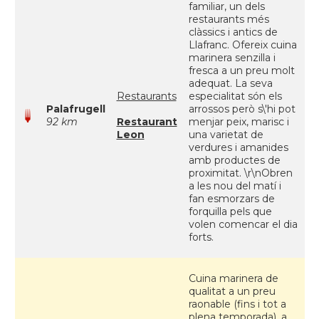
familiar, un dels
restaurants més
clàssics i antics de
Llafranc. Ofereix cuina
marinera senzilla i
fresca a un preu molt
adequat. La seva
Restaurants
especialitat són els
Palafrugell
arrossos però s\'hi pot
92 km
Restaurant
menjar peix, marisc i
Leon
una varietat de
verdures i amanides
amb productes de
proximitat. \r\nObren
a les nou del matí i
fan esmorzars de
forquilla pels que
volen comencar el dia
forts.
Cuina marinera de
qualitat a un preu
raonable (fins i tot a
plena temporada), a