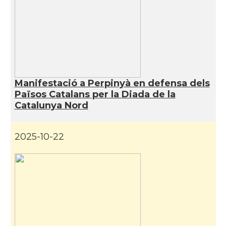
Consolat
Consolat general a Bayonne
Consolat
Consolat general a Bordeaux
Consolat
Consolat general a Lyon
Manifestació a Perpinyà en defensa dels
Països Catalans per la Diada de la
Catalunya Nord
Consolat
Consolat general a Marseille
2025-10-22
Consolat
Consolat general a Montpellier
Consolat
Consolat general a Paris
Consolat
Consolat general a Pau
Consolat
Consolat general a Perpinyà