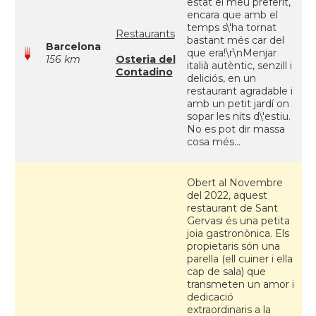
estat el meu preferit,
encara que amb el
temps s\'ha tornat
Restaurants
bastant més car del
Barcelona
que era!\r\nMenjar
156 km
Osteria del
italià autèntic, senzill i
Contadino
deliciós, en un
restaurant agradable i
amb un petit jardí on
sopar les nits d\'estiu.
No es pot dir massa
cosa més...
Obert al Novembre
del 2022, aquest
restaurant de Sant
Gervasi és una petita
joia gastronònica. Els
propietaris són una
parella (ell cuiner i ella
cap de sala) que
transmeten un amor i
dedicació
extraordinaris a la