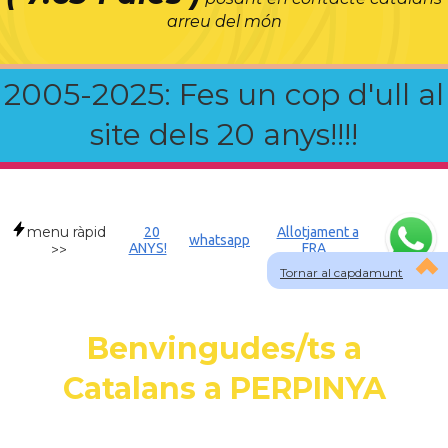
arreu del món
2005-2025: Fes un cop d'ull al
site dels 20 anys!!!!
menu ràpid
20
Allotjament a
whatsapp
ANYS!
FRA
>>
Tornar al capdamunt
Benvingudes/ts a
Catalans a PERPINYA