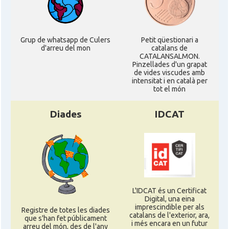
Grup de whatsapp de Culers
Petit qüestionari a
d'arreu del mon
catalans de
CATALANSALMON.
Pinzellades d'un grapat
de vides viscudes amb
intensitat i en català per
tot el món
Diades
IDCAT
L'IDCAT és un Certificat
Digital, una eina
imprescindible per als
Registre de totes les diades
catalans de l'exterior, ara,
que s'han fet públicament
i més encara en un futur
arreu del món, des de l'any