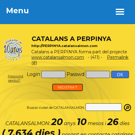
Menu
Menu
CATALANS A PERPINYA
http://PERPINYA.catalansalmon.com
Catalans a PERPINYA forma part del projecte
www.catalansalmon.com
- (411) -
Permalink
(#)
Login
Passwd
Password
perdut?
REGISTRA'T
Buscar ciutat de CATALANSALMON:
20
10
26
CATALANSALMON:
anys
mesos i
dies
( 7.634 dies )
posant en contacte catalans