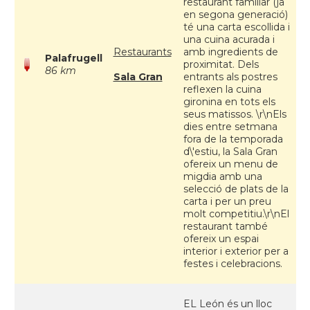
restaurant familiar (ja
en segona generació)
té una carta escollida i
una cuina acurada i
Restaurants
amb ingredients de
Palafrugell
proximitat. Dels
86 km
Sala Gran
entrants als postres
reflexen la cuina
gironina en tots els
seus matissos. \r\nEls
dies entre setmana
fora de la temporada
d\'estiu, la Sala Gran
ofereix un menu de
migdia amb una
selecció de plats de la
carta i per un preu
molt competitiu.\r\nEl
restaurant també
ofereix un espai
interior i exterior per a
festes i celebracions.
EL León és un lloc