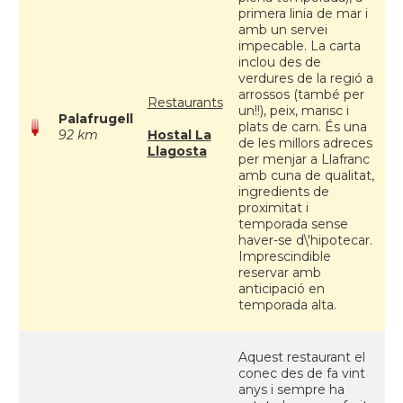
primera linia de mar i
amb un servei
impecable. La carta
inclou des de
verdures de la regió a
arrossos (també per
Restaurants
un!!), peix, marisc i
Palafrugell
plats de carn. És una
92 km
Hostal La
de les millors adreces
Llagosta
per menjar a Llafranc
amb cuna de qualitat,
ingredients de
proximitat i
temporada sense
haver-se d\'hipotecar.
Imprescindible
reservar amb
anticipació en
temporada alta.
Aquest restaurant el
conec des de fa vint
anys i sempre ha