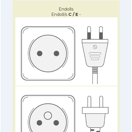
Endolls
Endoll/s
C / E
-