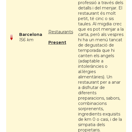
professió a través dels
detalls i del menjar. El
restaurant és molt
petit, té cinc o sis
taules. Al migdia crec
que es pot menjar a la
Restaurants
Barcelona
carta, però als vespres
156 km
hi ha un menú tancat
Present
de degustació de
temporada que hi
canten els angels
(adaptable a
intoleràncies o
al.lèrgies
alimentàries). Un
restaurant per a anar
a disfrutar de
diferents
preparacions, sabors,
combinacions
sorprenents,
ingredients exquisits
de km 0 o casi, i de la
simpatia dels
propietaris.