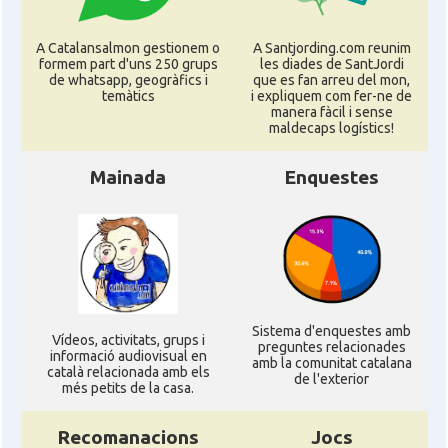
A Catalansalmon gestionem o
A Santjording.com reunim
formem part d'uns 250 grups
les diades de SantJordi
de whatsapp, geogràfics i
que es fan arreu del mon,
temàtics
i expliquem com fer-ne de
manera fàcil i sense
maldecaps logí­stics!
Mainada
Enquestes
Sistema d'enquestes amb
Ví­deos, activitats, grups i
preguntes relacionades
informació audiovisual en
amb la comunitat catalana
català relacionada amb els
de l'exterior
més petits de la casa.
Recomanacions
Jocs