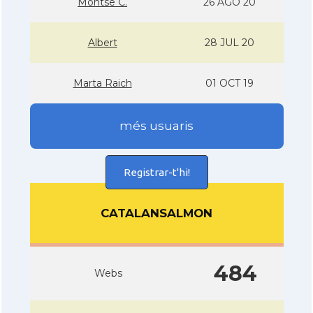
Montse C.
26 AGO 20
Albert
28 JUL 20
Marta Raich
01 OCT 19
més usuaris
Registrar-t'hi!
CATALANSALMON
484
Webs