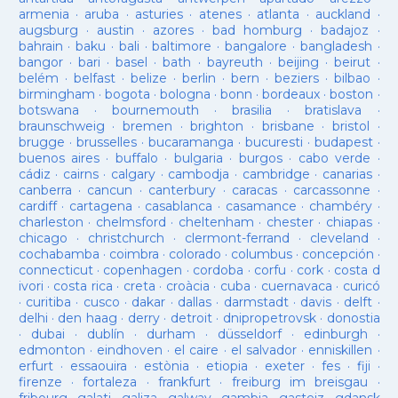
armenia
·
aruba
·
asturies
·
atenes
·
atlanta
·
auckland
·
augsburg
·
austin
·
azores
·
bad homburg
·
badajoz
·
bahrain
·
baku
·
bali
·
baltimore
·
bangalore
·
bangladesh
·
bangor
·
bari
·
basel
·
bath
·
bayreuth
·
beijing
·
beirut
·
belém
·
belfast
·
belize
·
berlin
·
bern
·
beziers
·
bilbao
·
birmingham
·
bogota
·
bologna
·
bonn
·
bordeaux
·
boston
·
botswana
·
bournemouth
·
brasilia
·
bratislava
·
braunschweig
·
bremen
·
brighton
·
brisbane
·
bristol
·
brugge
·
brusselles
·
bucaramanga
·
bucuresti
·
budapest
·
buenos aires
·
buffalo
·
bulgaria
·
burgos
·
cabo verde
·
cádiz
·
cairns
·
calgary
·
cambodja
·
cambridge
·
canarias
·
canberra
·
cancun
·
canterbury
·
caracas
·
carcassonne
·
cardiff
·
cartagena
·
casablanca
·
casamance
·
chambéry
·
charleston
·
chelmsford
·
cheltenham
·
chester
·
chiapas
·
chicago
·
christchurch
·
clermont-ferrand
·
cleveland
·
cochabamba
·
coimbra
·
colorado
·
columbus
·
concepción
·
connecticut
·
copenhagen
·
cordoba
·
corfu
·
cork
·
costa d
ivori
·
costa rica
·
creta
·
croàcia
·
cuba
·
cuernavaca
·
curicó
·
curitiba
·
cusco
·
dakar
·
dallas
·
darmstadt
·
davis
·
delft
·
delhi
·
den haag
·
derry
·
detroit
·
dnipropetrovsk
·
donostia
·
dubai
·
dublín
·
durham
·
düsseldorf
·
edinburgh
·
edmonton
·
eindhoven
·
el caire
·
el salvador
·
enniskillen
·
erfurt
·
essaouira
·
estònia
·
etiopia
·
exeter
·
fes
·
fiji
·
firenze
·
fortaleza
·
frankfurt
·
freiburg im breisgau
·