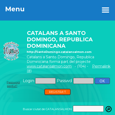
Menu
Menu
CATALANS A SANTO
DOMINGO, REPUBLICA
DOMINICANA
http://SantoDomingo.catalansalmon.com
Catalans a Santo Domingo, Republica
Dominicana forma part del projecte
www.catalansalmon.com
- (104) -
Permalink
(#)
Login
Passwd
Password
perdut?
REGISTRA'T
Buscar ciutat de CATALANSALMON: