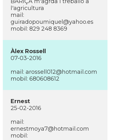
BARíÇA m'agrda i treballo a
l'agricultura
mail:
guiradopoumiquel@yahoo.es
mobil: 829 248 8369
Àlex Rossell
07-03-2016
mail:
arossell012@hotmail.com
mobil: 680608612
Ernest
25-02-2016
mail:
ernestmoya7@hotmail.com
mobil: