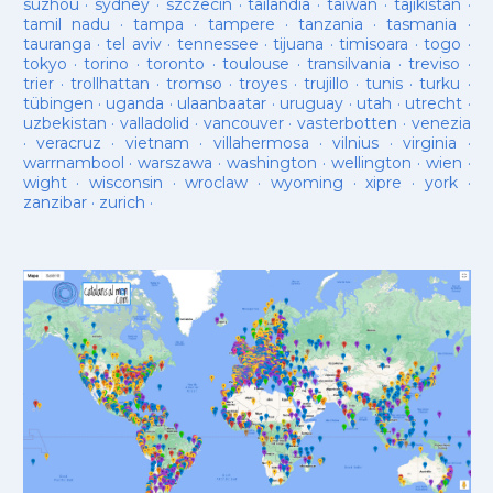
suzhou
·
sydney
·
szczecin
·
tailandia
·
taiwan
·
tajikistan
·
tamil nadu
·
tampa
·
tampere
·
tanzania
·
tasmania
·
tauranga
·
tel aviv
·
tennessee
·
tijuana
·
timisoara
·
togo
·
tokyo
·
torino
·
toronto
·
toulouse
·
transilvania
·
treviso
·
trier
·
trollhattan
·
tromso
·
troyes
·
trujillo
·
tunis
·
turku
·
tübingen
·
uganda
·
ulaanbaatar
·
uruguay
·
utah
·
utrecht
·
uzbekistan
·
valladolid
·
vancouver
·
vasterbotten
·
venezia
·
veracruz
·
vietnam
·
villahermosa
·
vilnius
·
virginia
·
warrnambool
·
warszawa
·
washington
·
wellington
·
wien
·
wight
·
wisconsin
·
wroclaw
·
wyoming
·
xipre
·
york
·
zanzibar
·
zurich
·