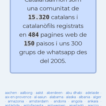
una comunitat de
catalans i
15.320
catalanòfils registrats
en
pagines web de
484
països i uns 300
150
grups de whatsapp des
del 2005.
aachen
·
aalborg
·
aalst
·
aberdeen
·
abu dhabi
·
adelaide
·
aix-en-provence
·
al-aaiun
·
alabama
·
alaska
·
albania
·
alger
·
amazonia
·
amsterdam
·
andorra
·
angola
·
ankara
·
antàrtida
·
antofagasta
·
antwerpen
·
apartadó
·
arezzo
·