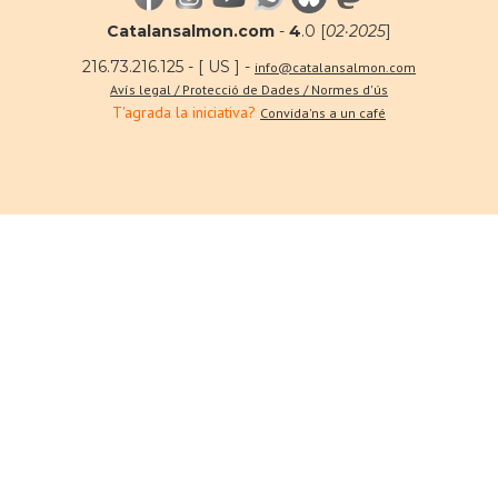
Catalansalmon.com
-
4
.0 [
02·2025
]
216.73.216.125 - [ US ] -
info@catalansalmon.com
Avís legal / Protecció de Dades / Normes d'ús
T'agrada la iniciativa?
Convida'ns a un café