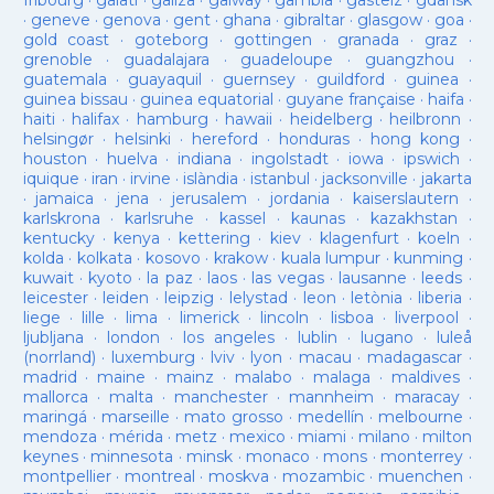
fribourg
·
galati
·
galiza
·
galway
·
gambia
·
gasteiz
·
gdansk
·
geneve
·
genova
·
gent
·
ghana
·
gibraltar
·
glasgow
·
goa
·
gold coast
·
goteborg
·
gottingen
·
granada
·
graz
·
grenoble
·
guadalajara
·
guadeloupe
·
guangzhou
·
guatemala
·
guayaquil
·
guernsey
·
guildford
·
guinea
·
guinea bissau
·
guinea equatorial
·
guyane française
·
haifa
·
haiti
·
halifax
·
hamburg
·
hawaii
·
heidelberg
·
heilbronn
·
helsingør
·
helsinki
·
hereford
·
honduras
·
hong kong
·
houston
·
huelva
·
indiana
·
ingolstadt
·
iowa
·
ipswich
·
iquique
·
iran
·
irvine
·
islàndia
·
istanbul
·
jacksonville
·
jakarta
·
jamaica
·
jena
·
jerusalem
·
jordania
·
kaiserslautern
·
karlskrona
·
karlsruhe
·
kassel
·
kaunas
·
kazakhstan
·
kentucky
·
kenya
·
kettering
·
kiev
·
klagenfurt
·
koeln
·
kolda
·
kolkata
·
kosovo
·
krakow
·
kuala lumpur
·
kunming
·
kuwait
·
kyoto
·
la paz
·
laos
·
las vegas
·
lausanne
·
leeds
·
leicester
·
leiden
·
leipzig
·
lelystad
·
leon
·
letònia
·
liberia
·
liege
·
lille
·
lima
·
limerick
·
lincoln
·
lisboa
·
liverpool
·
ljubljana
·
london
·
los angeles
·
lublin
·
lugano
·
luleå
(norrland)
·
luxemburg
·
lviv
·
lyon
·
macau
·
madagascar
·
madrid
·
maine
·
mainz
·
malabo
·
malaga
·
maldives
·
mallorca
·
malta
·
manchester
·
mannheim
·
maracay
·
maringá
·
marseille
·
mato grosso
·
medellín
·
melbourne
·
mendoza
·
mérida
·
metz
·
mexico
·
miami
·
milano
·
milton
keynes
·
minnesota
·
minsk
·
monaco
·
mons
·
monterrey
·
montpellier
·
montreal
·
moskva
·
mozambic
·
muenchen
·