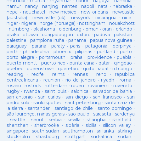
mumbai
·
murcia
·
myanmar
·
nador
·
nagoya
·
namibia
·
namur
·
nancy
·
nanjing
·
nantes
·
napoli
·
natal
·
nebraska
·
nepal
·
neuchatel
·
new mexico
·
new orleans
·
newcastle
(austràlia)
·
newcastle (uk)
·
newyork
·
nicaragua
·
nice
·
niger
·
nigeria
·
norge (noruega)
·
nottingham
·
nouakchott
·
nürnberg
·
oklahoma
·
oldenburg
·
oman
·
oran
·
orlando
·
osaka
·
ottawa
·
ouagadougou
·
oxford
·
padova
·
pakistan
·
palestine
·
pamplona iruña
·
panama
·
papua nova guinea
·
paraguay
·
parana
·
paraty
·
paris
·
patagonia
·
perpinya
·
perth
·
philadelphia
·
phoenix
·
pilipinas
·
portland
·
porto
·
porto alegre
·
portsmouth
·
praha
·
providence
·
puebla
·
puerto montt
·
puerto rico
·
punta cana
·
qatar
·
qingdao
·
quebec
·
queenstown
·
querétaro
·
quito
·
rabat
·
rd congo
·
reading
·
recife
·
reims
·
rennes
·
reno
·
republica
centreafricana
·
reunion
·
rio de janeiro
·
riyadh
·
roma
·
rosario
·
rostock
·
rotterdam
·
rouen
·
rovaniemi
·
rovereto
·
rugby
·
rwanda
·
saint louis
·
salonica
·
salvador de bahia
·
san antonio
·
san carlos
·
san diego
·
san francisco
·
san
pedro sula
·
sanluispotosí
·
sant petersburg
·
santa cruz de
la sierra
·
santander
·
santiago de chile
·
santo domingo
·
são lourenço, minas gerais
·
sao paulo
·
sarasota
·
sardenya
·
seattle
·
seoul
·
serbia
·
sevilla
·
shanghai
·
sheffield
·
shenzhen
·
sherbrooke
·
sibèria
·
sicilia
·
silicon valley
·
singapore
·
south sudan
·
southampton
·
sri lanka
·
stirling
·
stockholm
·
strasbourg
·
stuttgart
·
sud-âfrica
·
sudan
·