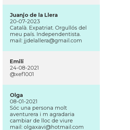
Juanjo de la Llera
20-07-2023
Català. Expatriat. Orgullós del
meu paí­s. Independentista.
mail:
jjdelallera@gmail.com
Emili
24-08-2021
@xef1001
Olga
08-01-2021
Sóc una persona molt
aventurera i m agradaria
cambiar de lloc de viure
mail:
olgaxavi@hotmail.com