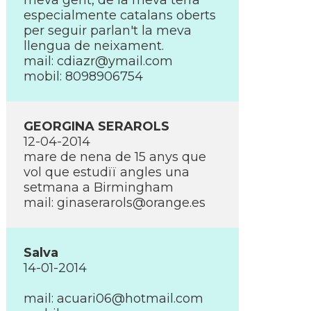
meva gent, de la meva terra
especialmente catalans oberts
per seguir parlan't la meva
llengua de neixament.
mail:
cdiazr@ymail.com
mobil: 8098906754
GEORGINA SERAROLS
12-04-2014
mare de nena de 15 anys que
vol que estudïï angles una
setmana a Birmingham
mail:
ginaserarols@orange.es
Salva
14-01-2014
mail:
acuari06@hotmail.com