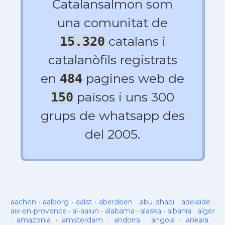
Catalansalmon som
una comunitat de
catalans i
15.320
catalanòfils registrats
en
pagines web de
484
països i uns 300
150
grups de whatsapp des
del 2005.
aachen
·
aalborg
·
aalst
·
aberdeen
·
abu dhabi
·
adelaide
·
aix-en-provence
·
al-aaiun
·
alabama
·
alaska
·
albania
·
alger
·
amazonia
·
amsterdam
·
andorra
·
angola
·
ankara
·