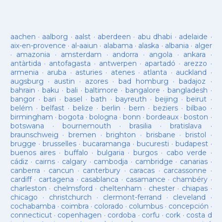
aachen
·
aalborg
·
aalst
·
aberdeen
·
abu dhabi
·
adelaide
·
aix-en-provence
·
al-aaiun
·
alabama
·
alaska
·
albania
·
alger
·
amazonia
·
amsterdam
·
andorra
·
angola
·
ankara
·
antàrtida
·
antofagasta
·
antwerpen
·
apartadó
·
arezzo
·
armenia
·
aruba
·
asturies
·
atenes
·
atlanta
·
auckland
·
augsburg
·
austin
·
azores
·
bad homburg
·
badajoz
·
bahrain
·
baku
·
bali
·
baltimore
·
bangalore
·
bangladesh
·
bangor
·
bari
·
basel
·
bath
·
bayreuth
·
beijing
·
beirut
·
belém
·
belfast
·
belize
·
berlin
·
bern
·
beziers
·
bilbao
·
birmingham
·
bogota
·
bologna
·
bonn
·
bordeaux
·
boston
·
botswana
·
bournemouth
·
brasilia
·
bratislava
·
braunschweig
·
bremen
·
brighton
·
brisbane
·
bristol
·
brugge
·
brusselles
·
bucaramanga
·
bucuresti
·
budapest
·
buenos aires
·
buffalo
·
bulgaria
·
burgos
·
cabo verde
·
cádiz
·
cairns
·
calgary
·
cambodja
·
cambridge
·
canarias
·
canberra
·
cancun
·
canterbury
·
caracas
·
carcassonne
·
cardiff
·
cartagena
·
casablanca
·
casamance
·
chambéry
·
charleston
·
chelmsford
·
cheltenham
·
chester
·
chiapas
·
chicago
·
christchurch
·
clermont-ferrand
·
cleveland
·
cochabamba
·
coimbra
·
colorado
·
columbus
·
concepción
·
connecticut
·
copenhagen
·
cordoba
·
corfu
·
cork
·
costa d