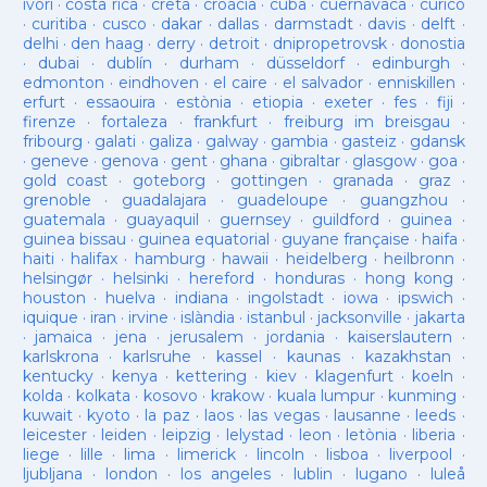
ivori
·
costa rica
·
creta
·
croàcia
·
cuba
·
cuernavaca
·
curicó
·
curitiba
·
cusco
·
dakar
·
dallas
·
darmstadt
·
davis
·
delft
·
delhi
·
den haag
·
derry
·
detroit
·
dnipropetrovsk
·
donostia
·
dubai
·
dublín
·
durham
·
düsseldorf
·
edinburgh
·
edmonton
·
eindhoven
·
el caire
·
el salvador
·
enniskillen
·
erfurt
·
essaouira
·
estònia
·
etiopia
·
exeter
·
fes
·
fiji
·
firenze
·
fortaleza
·
frankfurt
·
freiburg im breisgau
·
fribourg
·
galati
·
galiza
·
galway
·
gambia
·
gasteiz
·
gdansk
·
geneve
·
genova
·
gent
·
ghana
·
gibraltar
·
glasgow
·
goa
·
gold coast
·
goteborg
·
gottingen
·
granada
·
graz
·
grenoble
·
guadalajara
·
guadeloupe
·
guangzhou
·
guatemala
·
guayaquil
·
guernsey
·
guildford
·
guinea
·
guinea bissau
·
guinea equatorial
·
guyane française
·
haifa
·
haiti
·
halifax
·
hamburg
·
hawaii
·
heidelberg
·
heilbronn
·
helsingør
·
helsinki
·
hereford
·
honduras
·
hong kong
·
houston
·
huelva
·
indiana
·
ingolstadt
·
iowa
·
ipswich
·
iquique
·
iran
·
irvine
·
islàndia
·
istanbul
·
jacksonville
·
jakarta
·
jamaica
·
jena
·
jerusalem
·
jordania
·
kaiserslautern
·
karlskrona
·
karlsruhe
·
kassel
·
kaunas
·
kazakhstan
·
kentucky
·
kenya
·
kettering
·
kiev
·
klagenfurt
·
koeln
·
kolda
·
kolkata
·
kosovo
·
krakow
·
kuala lumpur
·
kunming
·
kuwait
·
kyoto
·
la paz
·
laos
·
las vegas
·
lausanne
·
leeds
·
leicester
·
leiden
·
leipzig
·
lelystad
·
leon
·
letònia
·
liberia
·
liege
·
lille
·
lima
·
limerick
·
lincoln
·
lisboa
·
liverpool
·
ljubljana
·
london
·
los angeles
·
lublin
·
lugano
·
luleå