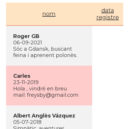
data
nom
registre
Roger GB
06-09-2021
Sóc a Gdansk, buscant
feina i aprenent polonès.
Carles
23-11-2019
Hola , vindré en breu
mail:
freysby@gmail.com
Albert Anglès Vázquez
05-07-2018
Simpàtic, aventurer,