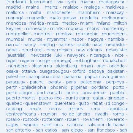
(norrland)
·
luxemburg
·
lviv
·
lyon
·
macau
·
madagascar
·
madrid
·
maine
·
mainz
·
malabo
·
malaga
·
maldives
·
mallorca
·
malta
·
manchester
·
mannheim
·
maracay
·
maringá
·
marseille
·
mato grosso
·
medellín
·
melbourne
·
mendoza
·
mérida
·
metz
·
mexico
·
miami
·
milano
·
milton
keynes
·
minnesota
·
minsk
·
monaco
·
mons
·
monterrey
·
montpellier
·
montreal
·
moskva
·
mozambic
·
muenchen
·
mumbai
·
murcia
·
myanmar
·
nador
·
nagoya
·
namibia
·
namur
·
nancy
·
nanjing
·
nantes
·
napoli
·
natal
·
nebraska
·
nepal
·
neuchatel
·
new mexico
·
new orleans
·
newcastle
(austràlia)
·
newcastle (uk)
·
newyork
·
nicaragua
·
nice
·
niger
·
nigeria
·
norge (noruega)
·
nottingham
·
nouakchott
·
nürnberg
·
oklahoma
·
oldenburg
·
oman
·
oran
·
orlando
·
osaka
·
ottawa
·
ouagadougou
·
oxford
·
padova
·
pakistan
·
palestine
·
pamplona iruña
·
panama
·
papua nova guinea
·
paraguay
·
parana
·
paraty
·
paris
·
patagonia
·
perpinya
·
perth
·
philadelphia
·
phoenix
·
pilipinas
·
portland
·
porto
·
porto alegre
·
portsmouth
·
praha
·
providence
·
puebla
·
puerto montt
·
puerto rico
·
punta cana
·
qatar
·
qingdao
·
quebec
·
queenstown
·
querétaro
·
quito
·
rabat
·
rd congo
·
reading
·
recife
·
reims
·
rennes
·
reno
·
republica
centreafricana
·
reunion
·
rio de janeiro
·
riyadh
·
roma
·
rosario
·
rostock
·
rotterdam
·
rouen
·
rovaniemi
·
rovereto
·
rugby
·
rwanda
·
saint louis
·
salonica
·
salvador de bahia
·
san antonio
·
san carlos
·
san diego
·
san francisco
·
san