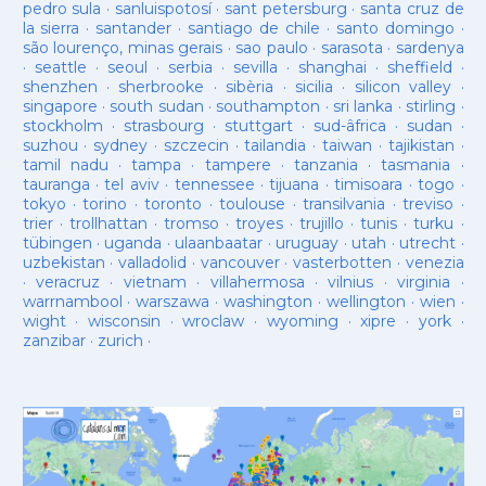
pedro sula
·
sanluispotosí
·
sant petersburg
·
santa cruz de
la sierra
·
santander
·
santiago de chile
·
santo domingo
·
são lourenço, minas gerais
·
sao paulo
·
sarasota
·
sardenya
·
seattle
·
seoul
·
serbia
·
sevilla
·
shanghai
·
sheffield
·
shenzhen
·
sherbrooke
·
sibèria
·
sicilia
·
silicon valley
·
singapore
·
south sudan
·
southampton
·
sri lanka
·
stirling
·
stockholm
·
strasbourg
·
stuttgart
·
sud-âfrica
·
sudan
·
suzhou
·
sydney
·
szczecin
·
tailandia
·
taiwan
·
tajikistan
·
tamil nadu
·
tampa
·
tampere
·
tanzania
·
tasmania
·
tauranga
·
tel aviv
·
tennessee
·
tijuana
·
timisoara
·
togo
·
tokyo
·
torino
·
toronto
·
toulouse
·
transilvania
·
treviso
·
trier
·
trollhattan
·
tromso
·
troyes
·
trujillo
·
tunis
·
turku
·
tübingen
·
uganda
·
ulaanbaatar
·
uruguay
·
utah
·
utrecht
·
uzbekistan
·
valladolid
·
vancouver
·
vasterbotten
·
venezia
·
veracruz
·
vietnam
·
villahermosa
·
vilnius
·
virginia
·
warrnambool
·
warszawa
·
washington
·
wellington
·
wien
·
wight
·
wisconsin
·
wroclaw
·
wyoming
·
xipre
·
york
·
zanzibar
·
zurich
·