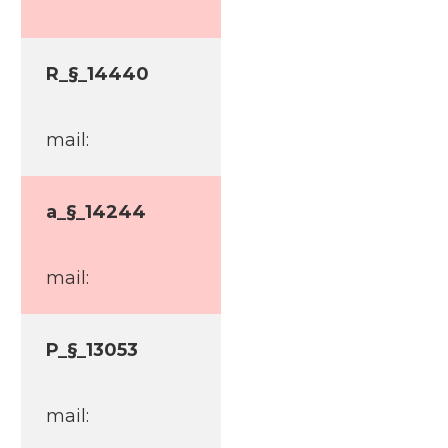
R_§_14440
mail:
a_§_14244
mail:
P_§_13053
mail: