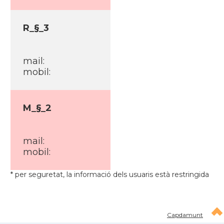
R_§_3
mail:
mobil:
M_§_2
mail:
mobil:
* per seguretat, la informació dels usuaris està restringida
Capdamunt