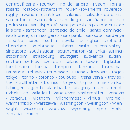
centreafricana
·
reunion
·
rio de janeiro
·
riyadh
·
roma
·
rosario
·
rostock
·
rotterdam
·
rouen
·
rovaniemi
·
rovereto
·
rugby
·
rwanda
·
saint louis
·
salonica
·
salvador de bahia
·
san antonio
·
san carlos
·
san diego
·
san francisco
·
san
pedro sula
·
sanluispotosí
·
sant petersburg
·
santa cruz de
la sierra
·
santander
·
santiago de chile
·
santo domingo
·
são lourenço, minas gerais
·
sao paulo
·
sarasota
·
sardenya
·
seattle
·
seoul
·
serbia
·
sevilla
·
shanghai
·
sheffield
·
shenzhen
·
sherbrooke
·
sibèria
·
sicilia
·
silicon valley
·
singapore
·
south sudan
·
southampton
·
sri lanka
·
stirling
·
stockholm
·
strasbourg
·
stuttgart
·
sud-âfrica
·
sudan
·
suzhou
·
sydney
·
szczecin
·
tailandia
·
taiwan
·
tajikistan
·
tamil nadu
·
tampa
·
tampere
·
tanzania
·
tasmania
·
tauranga
·
tel aviv
·
tennessee
·
tijuana
·
timisoara
·
togo
·
tokyo
·
torino
·
toronto
·
toulouse
·
transilvania
·
treviso
·
trier
·
trollhattan
·
tromso
·
troyes
·
trujillo
·
tunis
·
turku
·
tübingen
·
uganda
·
ulaanbaatar
·
uruguay
·
utah
·
utrecht
·
uzbekistan
·
valladolid
·
vancouver
·
vasterbotten
·
venezia
·
veracruz
·
vietnam
·
villahermosa
·
vilnius
·
virginia
·
warrnambool
·
warszawa
·
washington
·
wellington
·
wien
·
wight
·
wisconsin
·
wroclaw
·
wyoming
·
xipre
·
york
·
zanzibar
·
zurich
·