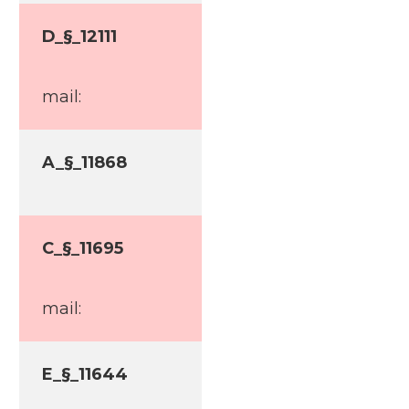
D_§_12111
mail:
A_§_11868
C_§_11695
mail:
E_§_11644