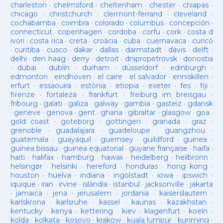
charleston
·
chelmsford
·
cheltenham
·
chester
·
chiapas
·
chicago
·
christchurch
·
clermont-ferrand
·
cleveland
·
cochabamba
·
coimbra
·
colorado
·
columbus
·
concepción
·
connecticut
·
copenhagen
·
cordoba
·
corfu
·
cork
·
costa d
ivori
·
costa rica
·
creta
·
croàcia
·
cuba
·
cuernavaca
·
curicó
·
curitiba
·
cusco
·
dakar
·
dallas
·
darmstadt
·
davis
·
delft
·
delhi
·
den haag
·
derry
·
detroit
·
dnipropetrovsk
·
donostia
·
dubai
·
dublín
·
durham
·
düsseldorf
·
edinburgh
·
edmonton
·
eindhoven
·
el caire
·
el salvador
·
enniskillen
·
erfurt
·
essaouira
·
estònia
·
etiopia
·
exeter
·
fes
·
fiji
·
firenze
·
fortaleza
·
frankfurt
·
freiburg im breisgau
·
fribourg
·
galati
·
galiza
·
galway
·
gambia
·
gasteiz
·
gdansk
·
geneve
·
genova
·
gent
·
ghana
·
gibraltar
·
glasgow
·
goa
·
gold coast
·
goteborg
·
gottingen
·
granada
·
graz
·
grenoble
·
guadalajara
·
guadeloupe
·
guangzhou
·
guatemala
·
guayaquil
·
guernsey
·
guildford
·
guinea
·
guinea bissau
·
guinea equatorial
·
guyane française
·
haifa
·
haiti
·
halifax
·
hamburg
·
hawaii
·
heidelberg
·
heilbronn
·
helsingør
·
helsinki
·
hereford
·
honduras
·
hong kong
·
houston
·
huelva
·
indiana
·
ingolstadt
·
iowa
·
ipswich
·
iquique
·
iran
·
irvine
·
islàndia
·
istanbul
·
jacksonville
·
jakarta
·
jamaica
·
jena
·
jerusalem
·
jordania
·
kaiserslautern
·
karlskrona
·
karlsruhe
·
kassel
·
kaunas
·
kazakhstan
·
kentucky
·
kenya
·
kettering
·
kiev
·
klagenfurt
·
koeln
·
kolda
·
kolkata
·
kosovo
·
krakow
·
kuala lumpur
·
kunming
·