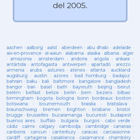
del 2005.
aachen
·
aalborg
·
aalst
·
aberdeen
·
abu dhabi
·
adelaide
·
aix-en-provence
·
al-aaiun
·
alabama
·
alaska
·
albania
·
alger
·
amazonia
·
amsterdam
·
andorra
·
angola
·
ankara
·
antàrtida
·
antofagasta
·
antwerpen
·
apartadó
·
arezzo
·
armenia
·
aruba
·
asturies
·
atenes
·
atlanta
·
auckland
·
augsburg
·
austin
·
azores
·
bad homburg
·
badajoz
·
bahrain
·
baku
·
bali
·
baltimore
·
bangalore
·
bangladesh
·
bangor
·
bari
·
basel
·
bath
·
bayreuth
·
beijing
·
beirut
·
belém
·
belfast
·
belize
·
berlin
·
bern
·
beziers
·
bilbao
·
birmingham
·
bogota
·
bologna
·
bonn
·
bordeaux
·
boston
·
botswana
·
bournemouth
·
brasilia
·
bratislava
·
braunschweig
·
bremen
·
brighton
·
brisbane
·
bristol
·
brugge
·
brusselles
·
bucaramanga
·
bucuresti
·
budapest
·
buenos aires
·
buffalo
·
bulgaria
·
burgos
·
cabo verde
·
cádiz
·
cairns
·
calgary
·
cambodja
·
cambridge
·
canarias
·
canberra
·
cancun
·
canterbury
·
caracas
·
carcassonne
·
cardiff
·
cartagena
·
casablanca
·
casamance
·
chambéry
·