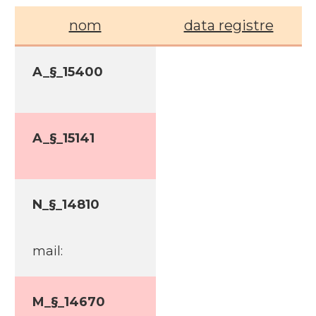
nom
data registre
A_§_15400
A_§_15141
N_§_14810
mail:
M_§_14670