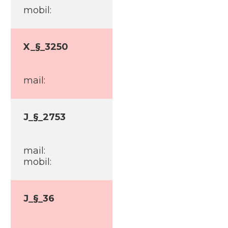
mobil:
X_§_3250
mail:
J_§_2753
mail:
mobil:
J_§_36