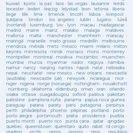
kuwait
·
kyoto
·
la paz
·
laos
·
las vegas
·
lausanne
·
leeds
·
leicester
·
leiden
·
leipzig
·
lelystad
·
leon
·
letònia
·
liberia
·
liege
·
lille
·
lima
·
limerick
·
lincoln
·
lisboa
·
liverpool
·
ljubljana
·
london
·
los angeles
·
lublin
·
lugano
·
luleå
(norrland)
·
luxemburg
·
lviv
·
lyon
·
macau
·
madagascar
·
madrid
·
maine
·
mainz
·
malabo
·
malaga
·
maldives
·
mallorca
·
malta
·
manchester
·
mannheim
·
maracay
·
maringá
·
marseille
·
mato grosso
·
medellín
·
melbourne
·
mendoza
·
mérida
·
metz
·
mexico
·
miami
·
milano
·
milton
keynes
·
minnesota
·
minsk
·
monaco
·
mons
·
monterrey
·
montpellier
·
montreal
·
moskva
·
mozambic
·
muenchen
·
mumbai
·
murcia
·
myanmar
·
nador
·
nagoya
·
namibia
·
namur
·
nancy
·
nanjing
·
nantes
·
napoli
·
natal
·
nebraska
·
nepal
·
neuchatel
·
new mexico
·
new orleans
·
newcastle
(austràlia)
·
newcastle (uk)
·
newyork
·
nicaragua
·
nice
·
niger
·
nigeria
·
norge (noruega)
·
nottingham
·
nouakchott
·
nürnberg
·
oklahoma
·
oldenburg
·
oman
·
oran
·
orlando
·
osaka
·
ottawa
·
ouagadougou
·
oxford
·
padova
·
pakistan
·
palestine
·
pamplona iruña
·
panama
·
papua nova guinea
·
paraguay
·
parana
·
paraty
·
paris
·
patagonia
·
perpinya
·
perth
·
philadelphia
·
phoenix
·
pilipinas
·
portland
·
porto
·
porto alegre
·
portsmouth
·
praha
·
providence
·
puebla
·
puerto montt
·
puerto rico
·
punta cana
·
qatar
·
qingdao
·
quebec
·
queenstown
·
querétaro
·
quito
·
rabat
·
rd congo
·
reading
·
recife
·
reims
·
rennes
·
reno
·
republica