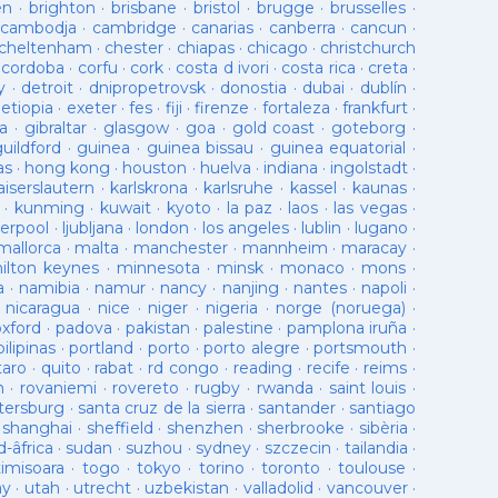
en
·
brighton
·
brisbane
·
bristol
·
brugge
·
brusselles
·
cambodja
·
cambridge
·
canarias
·
canberra
·
cancun
·
cheltenham
·
chester
·
chiapas
·
chicago
·
christchurch
·
cordoba
·
corfu
·
cork
·
costa d ivori
·
costa rica
·
creta
·
y
·
detroit
·
dnipropetrovsk
·
donostia
·
dubai
·
dublín
·
·
etiopia
·
exeter
·
fes
·
fiji
·
firenze
·
fortaleza
·
frankfurt
·
a
·
gibraltar
·
glasgow
·
goa
·
gold coast
·
goteborg
·
guildford
·
guinea
·
guinea bissau
·
guinea equatorial
·
as
·
hong kong
·
houston
·
huelva
·
indiana
·
ingolstadt
·
aiserslautern
·
karlskrona
·
karlsruhe
·
kassel
·
kaunas
·
·
kunming
·
kuwait
·
kyoto
·
la paz
·
laos
·
las vegas
·
verpool
·
ljubljana
·
london
·
los angeles
·
lublin
·
lugano
·
mallorca
·
malta
·
manchester
·
mannheim
·
maracay
·
ilton keynes
·
minnesota
·
minsk
·
monaco
·
mons
·
a
·
namibia
·
namur
·
nancy
·
nanjing
·
nantes
·
napoli
·
·
nicaragua
·
nice
·
niger
·
nigeria
·
norge (noruega)
·
oxford
·
padova
·
pakistan
·
palestine
·
pamplona iruña
·
pilipinas
·
portland
·
porto
·
porto alegre
·
portsmouth
·
taro
·
quito
·
rabat
·
rd congo
·
reading
·
recife
·
reims
·
n
·
rovaniemi
·
rovereto
·
rugby
·
rwanda
·
saint louis
·
tersburg
·
santa cruz de la sierra
·
santander
·
santiago
·
shanghai
·
sheffield
·
shenzhen
·
sherbrooke
·
sibèria
·
d-âfrica
·
sudan
·
suzhou
·
sydney
·
szczecin
·
tailandia
·
timisoara
·
togo
·
tokyo
·
torino
·
toronto
·
toulouse
·
ay
·
utah
·
utrecht
·
uzbekistan
·
valladolid
·
vancouver
·