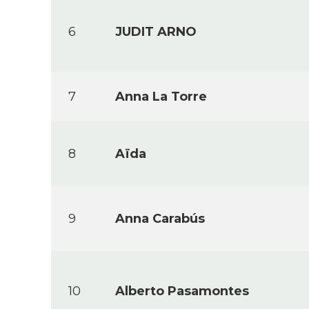
6
JUDIT ARNO
7
Anna La Torre
8
Aïda
9
Anna Carabús
10
Alberto Pasamontes