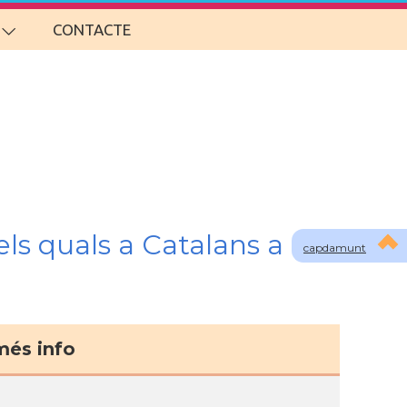
CONTACTE
ls quals a Catalans a
capdamunt
més info