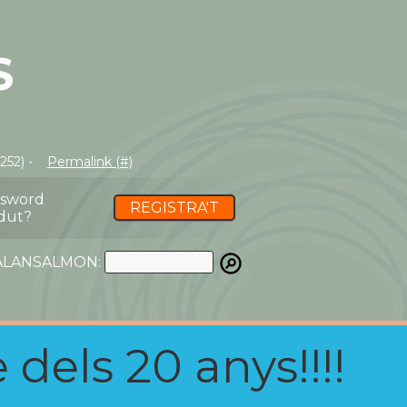
S
252) -
Permalink (#)
ssword
REGISTRA'T
dut?
ATALANSALMON:
 dels 20 anys!!!!