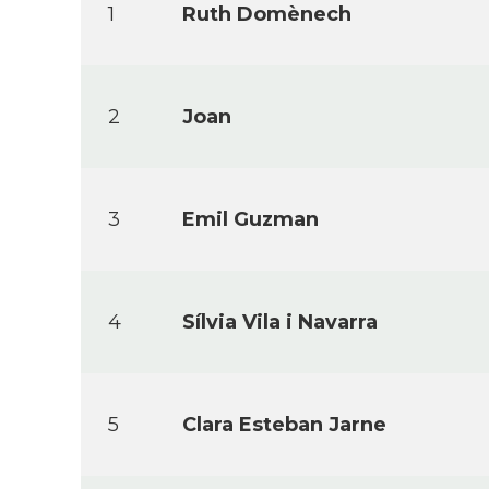
1
Ruth Domènech
2
Joan
3
Emil Guzman
4
Sí­lvia Vila i Navarra
5
Clara Esteban Jarne