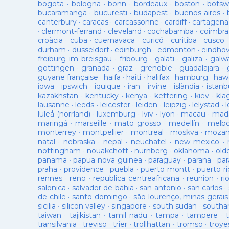
bogota
·
bologna
·
bonn
·
bordeaux
·
boston
·
botsw
bucaramanga
·
bucuresti
·
budapest
·
buenos aires
·
canterbury
·
caracas
·
carcassonne
·
cardiff
·
cartagena
·
clermont-ferrand
·
cleveland
·
cochabamba
·
coimbra
croàcia
·
cuba
·
cuernavaca
·
curicó
·
curitiba
·
cusco
durham
·
düsseldorf
·
edinburgh
·
edmonton
·
eindho
freiburg im breisgau
·
fribourg
·
galati
·
galiza
·
galw
gottingen
·
granada
·
graz
·
grenoble
·
guadalajara
·
guyane française
·
haifa
·
haiti
·
halifax
·
hamburg
·
hawa
iowa
·
ipswich
·
iquique
·
iran
·
irvine
·
islàndia
·
istanb
kazakhstan
·
kentucky
·
kenya
·
kettering
·
kiev
·
kla
lausanne
·
leeds
·
leicester
·
leiden
·
leipzig
·
lelystad
·
luleå (norrland)
·
luxemburg
·
lviv
·
lyon
·
macau
·
mad
maringá
·
marseille
·
mato grosso
·
medellín
·
melb
monterrey
·
montpellier
·
montreal
·
moskva
·
mozam
natal
·
nebraska
·
nepal
·
neuchatel
·
new mexico
·
nottingham
·
nouakchott
·
nürnberg
·
oklahoma
·
old
panama
·
papua nova guinea
·
paraguay
·
parana
·
par
praha
·
providence
·
puebla
·
puerto montt
·
puerto ri
rennes
·
reno
·
republica centreafricana
·
reunion
·
ri
salonica
·
salvador de bahia
·
san antonio
·
san carlos
·
de chile
·
santo domingo
·
são lourenço, minas gerais
sicilia
·
silicon valley
·
singapore
·
south sudan
·
south
taiwan
·
tajikistan
·
tamil nadu
·
tampa
·
tampere
·
transilvania
·
treviso
·
trier
·
trollhattan
·
tromso
·
troye