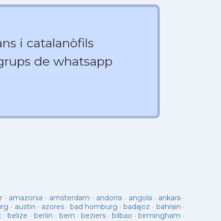
ns i catalanòfils
 grups de whatsapp
r
·
amazonia
·
amsterdam
·
andorra
·
angola
·
ankara
·
urg
·
austin
·
azores
·
bad homburg
·
badajoz
·
bahrain
·
t
·
belize
·
berlin
·
bern
·
beziers
·
bilbao
·
birmingham
·