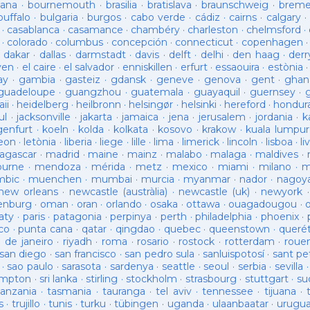
ana
·
bournemouth
·
brasilia
·
bratislava
·
braunschweig
·
brem
buffalo
·
bulgaria
·
burgos
·
cabo verde
·
cádiz
·
cairns
·
calgary
·
·
casablanca
·
casamance
·
chambéry
·
charleston
·
chelmsford
·
·
colorado
·
columbus
·
concepción
·
connecticut
·
copenhagen
·
dakar
·
dallas
·
darmstadt
·
davis
·
delft
·
delhi
·
den haag
·
derr
ven
·
el caire
·
el salvador
·
enniskillen
·
erfurt
·
essaouira
·
estònia
ay
·
gambia
·
gasteiz
·
gdansk
·
geneve
·
genova
·
gent
·
ghan
guadeloupe
·
guangzhou
·
guatemala
·
guayaquil
·
guernsey
·
ii
·
heidelberg
·
heilbronn
·
helsingør
·
helsinki
·
hereford
·
hondur
ul
·
jacksonville
·
jakarta
·
jamaica
·
jena
·
jerusalem
·
jordania
·
k
genfurt
·
koeln
·
kolda
·
kolkata
·
kosovo
·
krakow
·
kuala lumpur
leon
·
letònia
·
liberia
·
liege
·
lille
·
lima
·
limerick
·
lincoln
·
lisboa
·
li
agascar
·
madrid
·
maine
·
mainz
·
malabo
·
malaga
·
maldives
·
ourne
·
mendoza
·
mérida
·
metz
·
mexico
·
miami
·
milano
·
m
bic
·
muenchen
·
mumbai
·
murcia
·
myanmar
·
nador
·
nagoy
new orleans
·
newcastle (austràlia)
·
newcastle (uk)
·
newyork
enburg
·
oman
·
oran
·
orlando
·
osaka
·
ottawa
·
ouagadougou
·
aty
·
paris
·
patagonia
·
perpinya
·
perth
·
philadelphia
·
phoenix
·
co
·
punta cana
·
qatar
·
qingdao
·
quebec
·
queenstown
·
queré
o de janeiro
·
riyadh
·
roma
·
rosario
·
rostock
·
rotterdam
·
roue
san diego
·
san francisco
·
san pedro sula
·
sanluispotosí
·
sant pe
·
sao paulo
·
sarasota
·
sardenya
·
seattle
·
seoul
·
serbia
·
sevilla
ampton
·
sri lanka
·
stirling
·
stockholm
·
strasbourg
·
stuttgart
·
su
tanzania
·
tasmania
·
tauranga
·
tel aviv
·
tennessee
·
tijuana
·
s
·
trujillo
·
tunis
·
turku
·
tübingen
·
uganda
·
ulaanbaatar
·
urugu