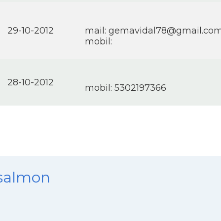
29-10-2012
mail:
gemavidal78@gmail.co
mobil:
28-10-2012
mobil: 5302197366
nsalmon