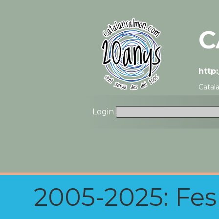
C
http
Catal
Login
2005-2025: Fes u