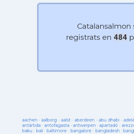
Catalansalmon
registrats en
p
484
aachen
·
aalborg
·
aalst
·
aberdeen
·
abu dhabi
·
adel
antàrtida
·
antofagasta
·
antwerpen
·
apartadó
·
arezz
baku
·
bali
·
baltimore
·
bangalore
·
bangladesh
·
bang