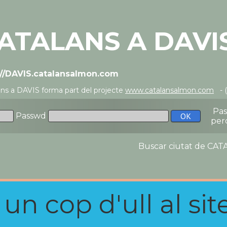
ATALANS A DAVI
://DAVIS.catalansalmon.com
ans a DAVIS forma part del projecte
www.catalansalmon.com
- (
Pa
Passwd
per
Buscar ciutat de C
n cop d'ull al site