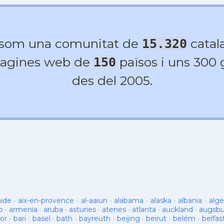
 som una comunitat de
catala
15.320
agines web de
països i uns 300
150
des del 2005.
aide
·
aix-en-provence
·
al-aaiun
·
alabama
·
alaska
·
albania
·
alge
o
·
armenia
·
aruba
·
asturies
·
atenes
·
atlanta
·
auckland
·
augsb
or
·
bari
·
basel
·
bath
·
bayreuth
·
beijing
·
beirut
·
belém
·
belfas