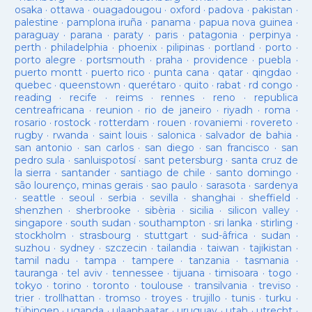
osaka
·
ottawa
·
ouagadougou
·
oxford
·
padova
·
pakistan
·
palestine
·
pamplona iruña
·
panama
·
papua nova guinea
·
paraguay
·
parana
·
paraty
·
paris
·
patagonia
·
perpinya
·
perth
·
philadelphia
·
phoenix
·
pilipinas
·
portland
·
porto
·
porto alegre
·
portsmouth
·
praha
·
providence
·
puebla
·
puerto montt
·
puerto rico
·
punta cana
·
qatar
·
qingdao
·
quebec
·
queenstown
·
querétaro
·
quito
·
rabat
·
rd congo
·
reading
·
recife
·
reims
·
rennes
·
reno
·
republica
centreafricana
·
reunion
·
rio de janeiro
·
riyadh
·
roma
·
rosario
·
rostock
·
rotterdam
·
rouen
·
rovaniemi
·
rovereto
·
rugby
·
rwanda
·
saint louis
·
salonica
·
salvador de bahia
·
san antonio
·
san carlos
·
san diego
·
san francisco
·
san
pedro sula
·
sanluispotosí
·
sant petersburg
·
santa cruz de
la sierra
·
santander
·
santiago de chile
·
santo domingo
·
são lourenço, minas gerais
·
sao paulo
·
sarasota
·
sardenya
·
seattle
·
seoul
·
serbia
·
sevilla
·
shanghai
·
sheffield
·
shenzhen
·
sherbrooke
·
sibèria
·
sicilia
·
silicon valley
·
singapore
·
south sudan
·
southampton
·
sri lanka
·
stirling
·
stockholm
·
strasbourg
·
stuttgart
·
sud-âfrica
·
sudan
·
suzhou
·
sydney
·
szczecin
·
tailandia
·
taiwan
·
tajikistan
·
tamil nadu
·
tampa
·
tampere
·
tanzania
·
tasmania
·
tauranga
·
tel aviv
·
tennessee
·
tijuana
·
timisoara
·
togo
·
tokyo
·
torino
·
toronto
·
toulouse
·
transilvania
·
treviso
·
trier
·
trollhattan
·
tromso
·
troyes
·
trujillo
·
tunis
·
turku
·
tübingen
·
uganda
·
ulaanbaatar
·
uruguay
·
utah
·
utrecht
·