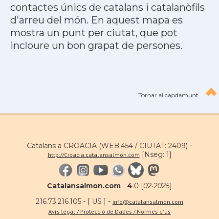
contactes únics de catalans i catalanòfils
d'arreu del món. En aquest mapa es
mostra un punt per ciutat, que pot
incloure un bon grapat de persones.
Tornar al capdamunt
Catalans a CROACIA (WEB:454 / CIUTAT: 2409) -
[Nseg: 1]
http://Croacia.catalansalmon.com
Catalansalmon.com
-
4
.0 [
02·2025
]
216.73.216.105 - [ US ] -
info@catalansalmon.com
Avís legal / Protecció de Dades / Normes d'ús