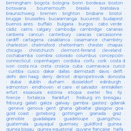
birmingham
·
bogota
·
bologna
·
bonn
·
bordeaux
·
boston
·
botswana
·
bournemouth
·
brasilia
·
bratislava
·
braunschweig
·
bremen
·
brighton
·
brisbane
·
bristol
·
brugge
·
brusselles
·
bucaramanga
·
bucuresti
·
budapest
·
buenos aires
·
buffalo
·
bulgaria
·
burgos
·
cabo verde
·
cádiz
·
cairns
·
calgary
·
cambodja
·
cambridge
·
canarias
·
canberra
·
cancun
·
canterbury
·
caracas
·
carcassonne
·
cardiff
·
cartagena
·
casablanca
·
casamance
·
chambéry
·
charleston
·
chelmsford
·
cheltenham
·
chester
·
chiapas
·
chicago
·
christchurch
·
clermont-ferrand
·
cleveland
·
cochabamba
·
coimbra
·
colorado
·
columbus
·
concepción
·
connecticut
·
copenhagen
·
cordoba
·
corfu
·
cork
·
costa d
ivori
·
costa rica
·
creta
·
croàcia
·
cuba
·
cuernavaca
·
curicó
·
curitiba
·
cusco
·
dakar
·
dallas
·
darmstadt
·
davis
·
delft
·
delhi
·
den haag
·
derry
·
detroit
·
dnipropetrovsk
·
donostia
·
dubai
·
dublín
·
durham
·
düsseldorf
·
edinburgh
·
edmonton
·
eindhoven
·
el caire
·
el salvador
·
enniskillen
·
erfurt
·
essaouira
·
estònia
·
etiopia
·
exeter
·
fes
·
fiji
·
firenze
·
fortaleza
·
frankfurt
·
freiburg im breisgau
·
fribourg
·
galati
·
galiza
·
galway
·
gambia
·
gasteiz
·
gdansk
·
geneve
·
genova
·
gent
·
ghana
·
gibraltar
·
glasgow
·
goa
·
gold coast
·
goteborg
·
gottingen
·
granada
·
graz
·
grenoble
·
guadalajara
·
guadeloupe
·
guangzhou
·
guatemala
·
guayaquil
·
guernsey
·
guildford
·
guinea
·
guinea bissau
·
guinea equatorial
·
guyane française
·
haifa
·