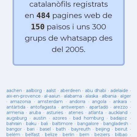
catalanòfils registrats
en
pagines web de
484
països i uns 300
150
grups de whatsapp des
del 2005.
aachen
·
aalborg
·
aalst
·
aberdeen
·
abu dhabi
·
adelaide
·
aix-en-provence
·
al-aaiun
·
alabama
·
alaska
·
albania
·
alger
·
amazonia
·
amsterdam
·
andorra
·
angola
·
ankara
·
antàrtida
·
antofagasta
·
antwerpen
·
apartadó
·
arezzo
·
armenia
·
aruba
·
asturies
·
atenes
·
atlanta
·
auckland
·
augsburg
·
austin
·
azores
·
bad homburg
·
badajoz
·
bahrain
·
baku
·
bali
·
baltimore
·
bangalore
·
bangladesh
·
bangor
·
bari
·
basel
·
bath
·
bayreuth
·
beijing
·
beirut
·
belém
·
belfast
·
belize
·
berlin
·
bern
·
beziers
·
bilbao
·