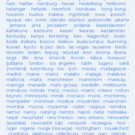
haiti
·
halifax
·
hamburg
·
hawaii
·
heidelberg
·
heilbronn
·
helsingør
·
helsinki
·
hereford
·
honduras
·
hong kong
·
houston
·
huelva
·
indiana
·
ingolstadt
·
iowa
·
ipswich
·
iquique
·
iran
·
irvine
·
islàndia
·
istanbul
·
jacksonville
·
jakarta
·
jamaica
·
jena
·
jerusalem
·
jordania
·
kaiserslautern
·
karlskrona
·
karlsruhe
·
kassel
·
kaunas
·
kazakhstan
·
kentucky
·
kenya
·
kettering
·
kiev
·
klagenfurt
·
koeln
·
kolda
·
kolkata
·
kosovo
·
krakow
·
kuala lumpur
·
kunming
·
kuwait
·
kyoto
·
la paz
·
laos
·
las vegas
·
lausanne
·
leeds
·
leicester
·
leiden
·
leipzig
·
lelystad
·
leon
·
letònia
·
liberia
·
liege
·
lille
·
lima
·
limerick
·
lincoln
·
lisboa
·
liverpool
·
ljubljana
·
london
·
los angeles
·
lublin
·
lugano
·
luleå
(norrland)
·
luxemburg
·
lviv
·
lyon
·
macau
·
madagascar
·
madrid
·
maine
·
mainz
·
malabo
·
malaga
·
maldives
·
mallorca
·
malta
·
manchester
·
mannheim
·
maracay
·
maringá
·
marseille
·
mato grosso
·
medellín
·
melbourne
·
mendoza
·
mérida
·
metz
·
mexico
·
miami
·
milano
·
milton
keynes
·
minnesota
·
minsk
·
monaco
·
mons
·
monterrey
·
montpellier
·
montreal
·
moskva
·
mozambic
·
muenchen
·
mumbai
·
murcia
·
myanmar
·
nador
·
nagoya
·
namibia
·
namur
·
nancy
·
nanjing
·
nantes
·
napoli
·
natal
·
nebraska
·
nepal
·
neuchatel
·
new mexico
·
new orleans
·
newcastle
(austràlia)
·
newcastle (uk)
·
newyork
·
nicaragua
·
nice
·
niger
·
nigeria
·
norge (noruega)
·
nottingham
·
nouakchott
·
nürnberg
·
oklahoma
·
oldenburg
·
oman
·
oran
·
orlando
·