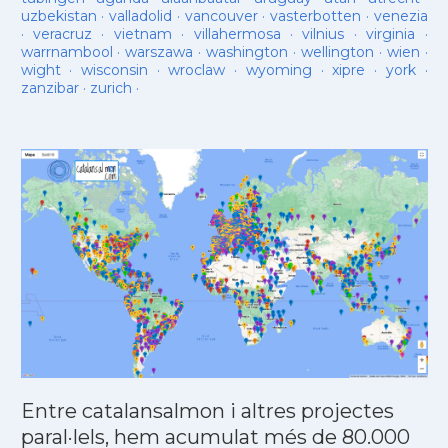
uzbekistan
·
valladolid
·
vancouver
·
vasterbotten
·
venezia
·
veracruz
·
vietnam
·
villahermosa
·
vilnius
·
virginia
·
warrnambool
·
warszawa
·
washington
·
wellington
·
wien
·
wight
·
wisconsin
·
wroclaw
·
wyoming
·
xipre
·
york
·
zanzibar
·
zurich
·
Entre catalansalmon i altres projectes
paral·lels, hem acumulat més de 80.000