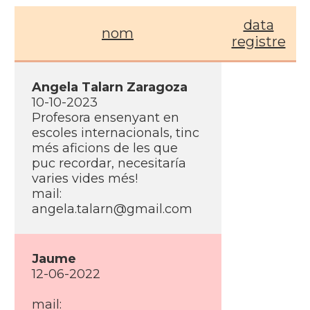
data
nom
registre
Angela Talarn Zaragoza
10-10-2023
Profesora ensenyant en
escoles internacionals, tinc
més aficions de les que
puc recordar, necesitarí­a
varies vides més!
mail:
angela.talarn@gmail.com
Jaume
12-06-2022
mail: