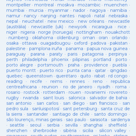
montpellier
·
montreal
·
moskva
·
mozambic
·
muenchen
·
mumbai
·
murcia
·
myanmar
·
nador
·
nagoya
·
namibia
·
namur
·
nancy
·
nanjing
·
nantes
·
napoli
·
natal
·
nebraska
·
nepal
·
neuchatel
·
new mexico
·
new orleans
·
newcastle
(austràlia)
·
newcastle (uk)
·
newyork
·
nicaragua
·
nice
·
niger
·
nigeria
·
norge (noruega)
·
nottingham
·
nouakchott
·
nürnberg
·
oklahoma
·
oldenburg
·
oman
·
oran
·
orlando
·
osaka
·
ottawa
·
ouagadougou
·
oxford
·
padova
·
pakistan
·
palestine
·
pamplona iruña
·
panama
·
papua nova guinea
·
paraguay
·
parana
·
paraty
·
paris
·
patagonia
·
perpinya
·
perth
·
philadelphia
·
phoenix
·
pilipinas
·
portland
·
porto
·
porto alegre
·
portsmouth
·
praha
·
providence
·
puebla
·
puerto montt
·
puerto rico
·
punta cana
·
qatar
·
qingdao
·
quebec
·
queenstown
·
querétaro
·
quito
·
rabat
·
rd congo
·
reading
·
recife
·
reims
·
rennes
·
reno
·
republica
centreafricana
·
reunion
·
rio de janeiro
·
riyadh
·
roma
·
rosario
·
rostock
·
rotterdam
·
rouen
·
rovaniemi
·
rovereto
·
rugby
·
rwanda
·
saint louis
·
salonica
·
salvador de bahia
·
san antonio
·
san carlos
·
san diego
·
san francisco
·
san
pedro sula
·
sanluispotosí
·
sant petersburg
·
santa cruz de
la sierra
·
santander
·
santiago de chile
·
santo domingo
·
são lourenço, minas gerais
·
sao paulo
·
sarasota
·
sardenya
·
seattle
·
seoul
·
serbia
·
sevilla
·
shanghai
·
sheffield
·
shenzhen
·
sherbrooke
·
sibèria
·
sicilia
·
silicon valley
·