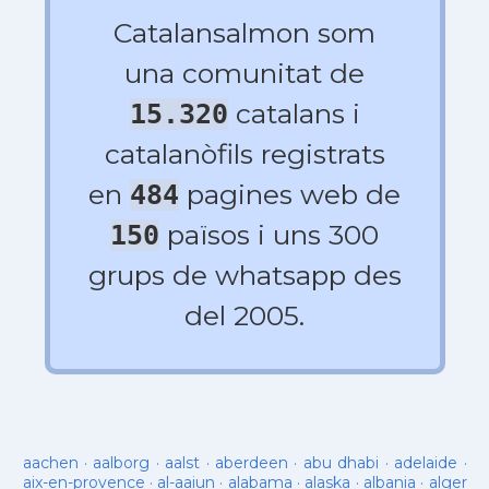
Catalansalmon som
una comunitat de
catalans i
15.320
catalanòfils registrats
en
pagines web de
484
països i uns 300
150
grups de whatsapp des
del 2005.
aachen
·
aalborg
·
aalst
·
aberdeen
·
abu dhabi
·
adelaide
·
aix-en-provence
·
al-aaiun
·
alabama
·
alaska
·
albania
·
alger