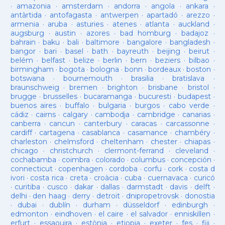
·
amazonia
·
amsterdam
·
andorra
·
angola
·
ankara
·
antàrtida
·
antofagasta
·
antwerpen
·
apartadó
·
arezzo
·
armenia
·
aruba
·
asturies
·
atenes
·
atlanta
·
auckland
·
augsburg
·
austin
·
azores
·
bad homburg
·
badajoz
·
bahrain
·
baku
·
bali
·
baltimore
·
bangalore
·
bangladesh
·
bangor
·
bari
·
basel
·
bath
·
bayreuth
·
beijing
·
beirut
·
belém
·
belfast
·
belize
·
berlin
·
bern
·
beziers
·
bilbao
·
birmingham
·
bogota
·
bologna
·
bonn
·
bordeaux
·
boston
·
botswana
·
bournemouth
·
brasilia
·
bratislava
·
braunschweig
·
bremen
·
brighton
·
brisbane
·
bristol
·
brugge
·
brusselles
·
bucaramanga
·
bucuresti
·
budapest
·
buenos aires
·
buffalo
·
bulgaria
·
burgos
·
cabo verde
·
cádiz
·
cairns
·
calgary
·
cambodja
·
cambridge
·
canarias
·
canberra
·
cancun
·
canterbury
·
caracas
·
carcassonne
·
cardiff
·
cartagena
·
casablanca
·
casamance
·
chambéry
·
charleston
·
chelmsford
·
cheltenham
·
chester
·
chiapas
·
chicago
·
christchurch
·
clermont-ferrand
·
cleveland
·
cochabamba
·
coimbra
·
colorado
·
columbus
·
concepción
·
connecticut
·
copenhagen
·
cordoba
·
corfu
·
cork
·
costa d
ivori
·
costa rica
·
creta
·
croàcia
·
cuba
·
cuernavaca
·
curicó
·
curitiba
·
cusco
·
dakar
·
dallas
·
darmstadt
·
davis
·
delft
·
delhi
·
den haag
·
derry
·
detroit
·
dnipropetrovsk
·
donostia
·
dubai
·
dublín
·
durham
·
düsseldorf
·
edinburgh
·
edmonton
·
eindhoven
·
el caire
·
el salvador
·
enniskillen
·
erfurt
·
essaouira
·
estònia
·
etiopia
·
exeter
·
fes
·
fiji
·