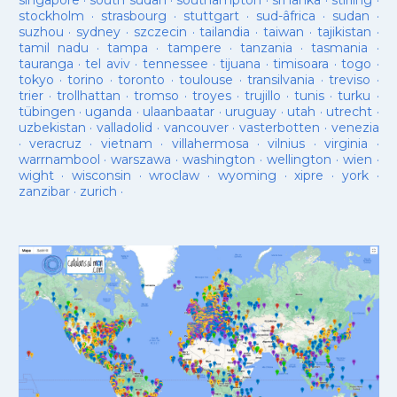
singapore
·
south sudan
·
southampton
·
sri lanka
·
stirling
·
stockholm
·
strasbourg
·
stuttgart
·
sud-âfrica
·
sudan
·
suzhou
·
sydney
·
szczecin
·
tailandia
·
taiwan
·
tajikistan
·
tamil nadu
·
tampa
·
tampere
·
tanzania
·
tasmania
·
tauranga
·
tel aviv
·
tennessee
·
tijuana
·
timisoara
·
togo
·
tokyo
·
torino
·
toronto
·
toulouse
·
transilvania
·
treviso
·
trier
·
trollhattan
·
tromso
·
troyes
·
trujillo
·
tunis
·
turku
·
tübingen
·
uganda
·
ulaanbaatar
·
uruguay
·
utah
·
utrecht
·
uzbekistan
·
valladolid
·
vancouver
·
vasterbotten
·
venezia
·
veracruz
·
vietnam
·
villahermosa
·
vilnius
·
virginia
·
warrnambool
·
warszawa
·
washington
·
wellington
·
wien
·
wight
·
wisconsin
·
wroclaw
·
wyoming
·
xipre
·
york
·
zanzibar
·
zurich
·