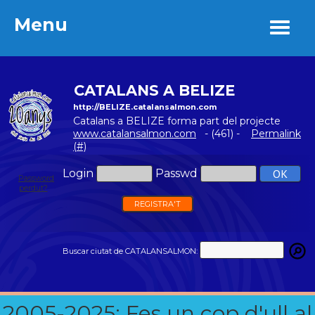
Menu
Menu
CATALANS A BELIZE
http://BELIZE.catalansalmon.com
Catalans a BELIZE forma part del projecte
www.catalansalmon.com
- (461) -
Permalink
(#)
Login
Passwd
Password
perdut?
REGISTRA'T
Buscar ciutat de CATALANSALMON:
2005-2025: Fes un cop d'ull al