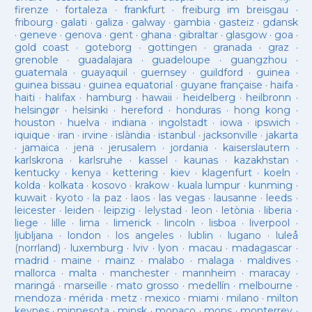
firenze
·
fortaleza
·
frankfurt
·
freiburg im breisgau
·
fribourg
·
galati
·
galiza
·
galway
·
gambia
·
gasteiz
·
gdansk
·
geneve
·
genova
·
gent
·
ghana
·
gibraltar
·
glasgow
·
goa
·
gold coast
·
goteborg
·
gottingen
·
granada
·
graz
·
grenoble
·
guadalajara
·
guadeloupe
·
guangzhou
·
guatemala
·
guayaquil
·
guernsey
·
guildford
·
guinea
·
guinea bissau
·
guinea equatorial
·
guyane française
·
haifa
·
haiti
·
halifax
·
hamburg
·
hawaii
·
heidelberg
·
heilbronn
·
helsingør
·
helsinki
·
hereford
·
honduras
·
hong kong
·
houston
·
huelva
·
indiana
·
ingolstadt
·
iowa
·
ipswich
·
iquique
·
iran
·
irvine
·
islàndia
·
istanbul
·
jacksonville
·
jakarta
·
jamaica
·
jena
·
jerusalem
·
jordania
·
kaiserslautern
·
karlskrona
·
karlsruhe
·
kassel
·
kaunas
·
kazakhstan
·
kentucky
·
kenya
·
kettering
·
kiev
·
klagenfurt
·
koeln
·
kolda
·
kolkata
·
kosovo
·
krakow
·
kuala lumpur
·
kunming
·
kuwait
·
kyoto
·
la paz
·
laos
·
las vegas
·
lausanne
·
leeds
·
leicester
·
leiden
·
leipzig
·
lelystad
·
leon
·
letònia
·
liberia
·
liege
·
lille
·
lima
·
limerick
·
lincoln
·
lisboa
·
liverpool
·
ljubljana
·
london
·
los angeles
·
lublin
·
lugano
·
luleå
(norrland)
·
luxemburg
·
lviv
·
lyon
·
macau
·
madagascar
·
madrid
·
maine
·
mainz
·
malabo
·
malaga
·
maldives
·
mallorca
·
malta
·
manchester
·
mannheim
·
maracay
·
maringá
·
marseille
·
mato grosso
·
medellín
·
melbourne
·
mendoza
·
mérida
·
metz
·
mexico
·
miami
·
milano
·
milton
keynes
·
minnesota
·
minsk
·
monaco
·
mons
·
monterrey
·