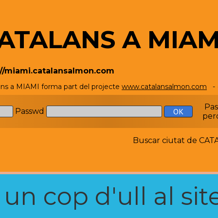
ATALANS A MIAM
://miami.catalansalmon.com
ans a MIAMI forma part del projecte
www.catalansalmon.com
- 
Pa
Passwd
per
Buscar ciutat de C
n cop d'ull al site