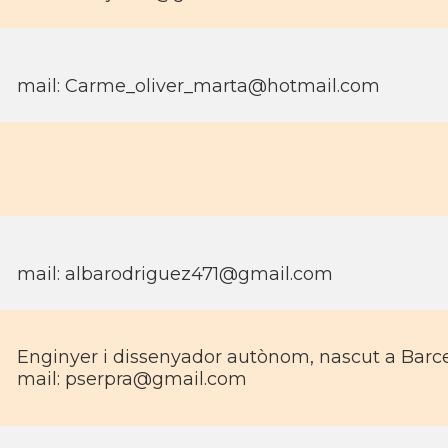
mail:
Carme_oliver_marta@hotmail.com
mail:
albarodriguez471@gmail.com
Enginyer i dissenyador autònom, nascut a Barc
mail:
pserpra@gmail.com