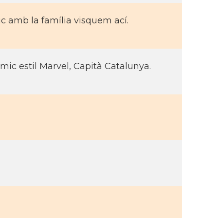
 amb la famí­lia visquem ací­.
òmic estil Marvel, Capità Catalunya.