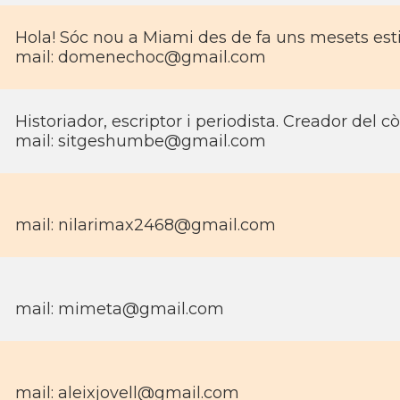
Hola! Sóc nou a Miami des de fa uns mesets estic
mail:
domenechoc@gmail.com
Historiador, escriptor i periodista. Creador del c
mail:
sitgeshumbe@gmail.com
mail:
nilarimax2468@gmail.com
mail:
mimeta@gmail.com
mail:
aleixjovell@gmail.com