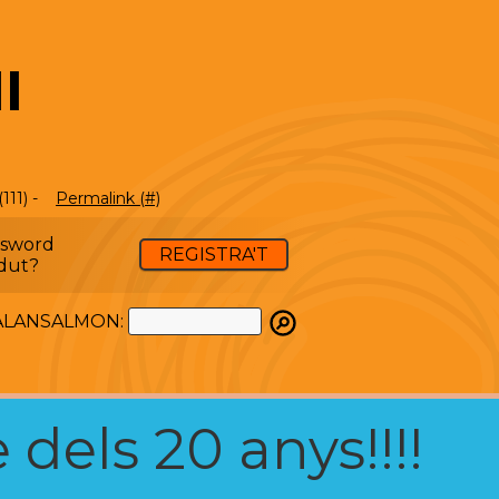
I
(111) -
Permalink (#)
ssword
REGISTRA'T
dut?
ATALANSALMON:
 dels 20 anys!!!!