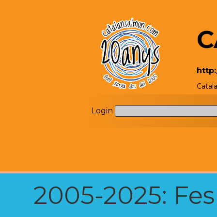
C
http
Catal
Login
2005-2025: Fes u