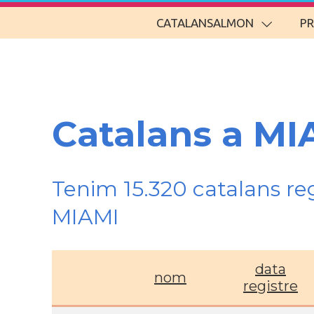
CATALANSALMON
P
Catalans a MI
Tenim 15.320 catalans re
MIAMI
data
nom
registre