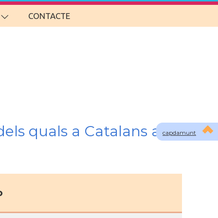
CONTACTE
els quals a Catalans a
capdamunt
o