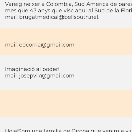
Vareig neixer a Colombia, Sud America de pares 
mes que 43 anys que visc aqui al Sud de la Flor
mail:
brugatmedical@bellsouth.net
mail:
edcorria@gmail.com
Imaginació al poder!
mail:
josepvl7@gmail.com
Hola!Som una familia de Girona que venim a vi