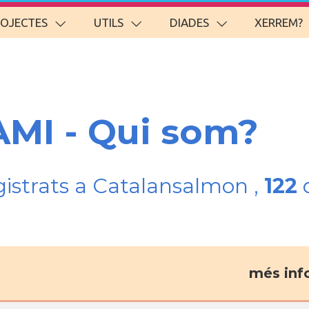
ROJECTES
UTILS
DIADES
XERREM?
AMI - Qui som?
gistrats a Catalansalmon ,
122
d
més inf