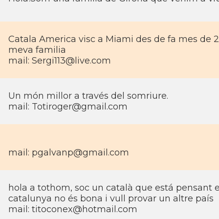
Catala America visc a Miami des de fa mes de 23
meva familia
mail:
Sergi113@live.com
Un món millor a través del somriure.
mail:
Totiroger@gmail.com
mail:
pgalvanp@gmail.com
hola a tothom, soc un català que está pensant em
catalunya no és bona i vull provar un altre país
mail:
titoconex@hotmail.com