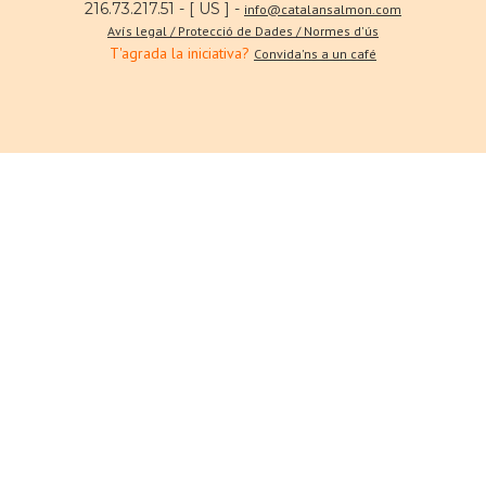
216.73.217.51 - [ US ] -
info@catalansalmon.com
Avís legal / Protecció de Dades / Normes d'ús
T'agrada la iniciativa?
Convida'ns a un café