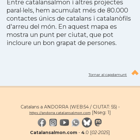
Entre catalansalmon i altres projectes
paral·lels, hem acumulat més de 80.000
contactes únics de catalans i catalanòfils
d'arreu del món. En aquest mapa es
mostra un punt per ciutat, que pot
incloure un bon grapat de persones.
Tornar al capdamunt
Catalans a ANDORRA (WEB:54 / CIUTAT: 55) -
[Nseg: 1]
https://andorra.catalansalmon.com
Catalansalmon.com
-
4
.0 [
02·2025
]