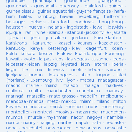
grenoble
·
guadalajara
·
guadeloupe
·
guangzhou
·
guatemala
·
guayaquil
·
guernsey
·
guildford
·
guinea
·
guinea bissau
·
guinea equatorial
·
guyane française
·
haifa
·
haiti
·
halifax
·
hamburg
·
hawaii
·
heidelberg
·
heilbronn
·
helsingør
·
helsinki
·
hereford
·
honduras
·
hong kong
·
houston
·
huelva
·
indiana
·
ingolstadt
·
iowa
·
ipswich
·
iquique
·
iran
·
irvine
·
islàndia
·
istanbul
·
jacksonville
·
jakarta
·
jamaica
·
jena
·
jerusalem
·
jordania
·
kaiserslautern
·
karlskrona
·
karlsruhe
·
kassel
·
kaunas
·
kazakhstan
·
kentucky
·
kenya
·
kettering
·
kiev
·
klagenfurt
·
koeln
·
kolda
·
kolkata
·
kosovo
·
krakow
·
kuala lumpur
·
kunming
·
kuwait
·
kyoto
·
la paz
·
laos
·
las vegas
·
lausanne
·
leeds
·
leicester
·
leiden
·
leipzig
·
lelystad
·
leon
·
letònia
·
liberia
·
liege
·
lille
·
lima
·
limerick
·
lincoln
·
lisboa
·
liverpool
·
ljubljana
·
london
·
los angeles
·
lublin
·
lugano
·
luleå
(norrland)
·
luxemburg
·
lviv
·
lyon
·
macau
·
madagascar
·
madrid
·
maine
·
mainz
·
malabo
·
malaga
·
maldives
·
mallorca
·
malta
·
manchester
·
mannheim
·
maracay
·
maringá
·
marseille
·
mato grosso
·
medellín
·
melbourne
·
mendoza
·
mérida
·
metz
·
mexico
·
miami
·
milano
·
milton
keynes
·
minnesota
·
minsk
·
monaco
·
mons
·
monterrey
·
montpellier
·
montreal
·
moskva
·
mozambic
·
muenchen
·
mumbai
·
murcia
·
myanmar
·
nador
·
nagoya
·
namibia
·
namur
·
nancy
·
nanjing
·
nantes
·
napoli
·
natal
·
nebraska
·
nepal
·
neuchatel
·
new mexico
·
new orleans
·
newcastle