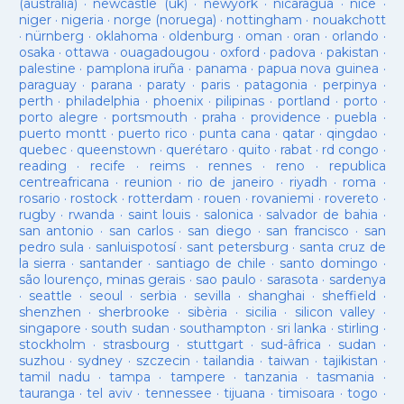
(austràlia)
·
newcastle (uk)
·
newyork
·
nicaragua
·
nice
·
niger
·
nigeria
·
norge (noruega)
·
nottingham
·
nouakchott
·
nürnberg
·
oklahoma
·
oldenburg
·
oman
·
oran
·
orlando
·
osaka
·
ottawa
·
ouagadougou
·
oxford
·
padova
·
pakistan
·
palestine
·
pamplona iruña
·
panama
·
papua nova guinea
·
paraguay
·
parana
·
paraty
·
paris
·
patagonia
·
perpinya
·
perth
·
philadelphia
·
phoenix
·
pilipinas
·
portland
·
porto
·
porto alegre
·
portsmouth
·
praha
·
providence
·
puebla
·
puerto montt
·
puerto rico
·
punta cana
·
qatar
·
qingdao
·
quebec
·
queenstown
·
querétaro
·
quito
·
rabat
·
rd congo
·
reading
·
recife
·
reims
·
rennes
·
reno
·
republica
centreafricana
·
reunion
·
rio de janeiro
·
riyadh
·
roma
·
rosario
·
rostock
·
rotterdam
·
rouen
·
rovaniemi
·
rovereto
·
rugby
·
rwanda
·
saint louis
·
salonica
·
salvador de bahia
·
san antonio
·
san carlos
·
san diego
·
san francisco
·
san
pedro sula
·
sanluispotosí
·
sant petersburg
·
santa cruz de
la sierra
·
santander
·
santiago de chile
·
santo domingo
·
são lourenço, minas gerais
·
sao paulo
·
sarasota
·
sardenya
·
seattle
·
seoul
·
serbia
·
sevilla
·
shanghai
·
sheffield
·
shenzhen
·
sherbrooke
·
sibèria
·
sicilia
·
silicon valley
·
singapore
·
south sudan
·
southampton
·
sri lanka
·
stirling
·
stockholm
·
strasbourg
·
stuttgart
·
sud-âfrica
·
sudan
·
suzhou
·
sydney
·
szczecin
·
tailandia
·
taiwan
·
tajikistan
·
tamil nadu
·
tampa
·
tampere
·
tanzania
·
tasmania
·
tauranga
·
tel aviv
·
tennessee
·
tijuana
·
timisoara
·
togo
·