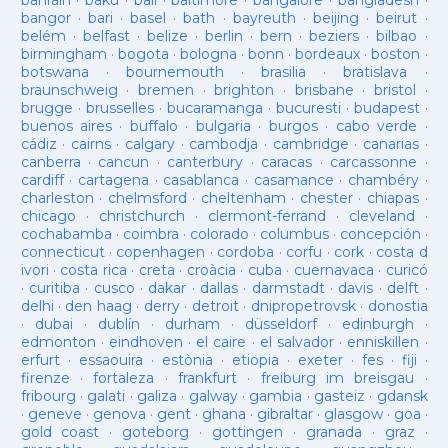
bahrain
·
baku
·
bali
·
baltimore
·
bangalore
·
bangladesh
·
bangor
·
bari
·
basel
·
bath
·
bayreuth
·
beijing
·
beirut
·
belém
·
belfast
·
belize
·
berlin
·
bern
·
beziers
·
bilbao
·
birmingham
·
bogota
·
bologna
·
bonn
·
bordeaux
·
boston
·
botswana
·
bournemouth
·
brasilia
·
bratislava
·
braunschweig
·
bremen
·
brighton
·
brisbane
·
bristol
·
brugge
·
brusselles
·
bucaramanga
·
bucuresti
·
budapest
·
buenos aires
·
buffalo
·
bulgaria
·
burgos
·
cabo verde
·
cádiz
·
cairns
·
calgary
·
cambodja
·
cambridge
·
canarias
·
canberra
·
cancun
·
canterbury
·
caracas
·
carcassonne
·
cardiff
·
cartagena
·
casablanca
·
casamance
·
chambéry
·
charleston
·
chelmsford
·
cheltenham
·
chester
·
chiapas
·
chicago
·
christchurch
·
clermont-ferrand
·
cleveland
·
cochabamba
·
coimbra
·
colorado
·
columbus
·
concepción
·
connecticut
·
copenhagen
·
cordoba
·
corfu
·
cork
·
costa d
ivori
·
costa rica
·
creta
·
croàcia
·
cuba
·
cuernavaca
·
curicó
·
curitiba
·
cusco
·
dakar
·
dallas
·
darmstadt
·
davis
·
delft
·
delhi
·
den haag
·
derry
·
detroit
·
dnipropetrovsk
·
donostia
·
dubai
·
dublín
·
durham
·
düsseldorf
·
edinburgh
·
edmonton
·
eindhoven
·
el caire
·
el salvador
·
enniskillen
·
erfurt
·
essaouira
·
estònia
·
etiopia
·
exeter
·
fes
·
fiji
·
firenze
·
fortaleza
·
frankfurt
·
freiburg im breisgau
·
fribourg
·
galati
·
galiza
·
galway
·
gambia
·
gasteiz
·
gdansk
·
geneve
·
genova
·
gent
·
ghana
·
gibraltar
·
glasgow
·
goa
·
gold coast
·
goteborg
·
gottingen
·
granada
·
graz
·