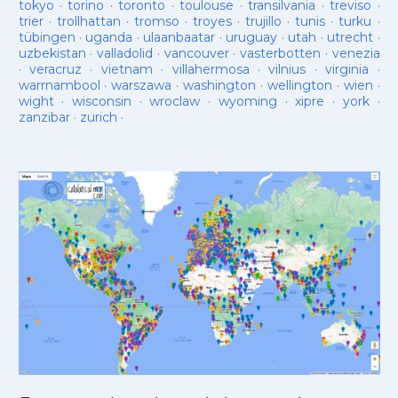
tokyo
·
torino
·
toronto
·
toulouse
·
transilvania
·
treviso
·
trier
·
trollhattan
·
tromso
·
troyes
·
trujillo
·
tunis
·
turku
·
tübingen
·
uganda
·
ulaanbaatar
·
uruguay
·
utah
·
utrecht
·
uzbekistan
·
valladolid
·
vancouver
·
vasterbotten
·
venezia
·
veracruz
·
vietnam
·
villahermosa
·
vilnius
·
virginia
·
warrnambool
·
warszawa
·
washington
·
wellington
·
wien
·
wight
·
wisconsin
·
wroclaw
·
wyoming
·
xipre
·
york
·
zanzibar
·
zurich
·