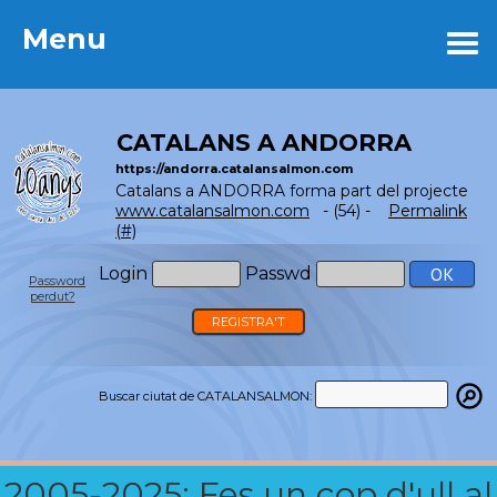
Menu
Menu
CATALANS A ANDORRA
https://andorra.catalansalmon.com
Catalans a ANDORRA forma part del projecte
www.catalansalmon.com
- (54) -
Permalink
(#)
Login
Passwd
Password
perdut?
REGISTRA'T
Buscar ciutat de CATALANSALMON:
2005-2025: Fes un cop d'ull al