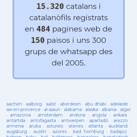
catalans i
15.320
catalanòfils registrats
en
pagines web de
484
països i uns 300
150
grups de whatsapp des
del 2005.
aachen
·
aalborg
·
aalst
·
aberdeen
·
abu dhabi
·
adelaide
·
aix-en-provence
·
al-aaiun
·
alabama
·
alaska
·
albania
·
alger
·
amazonia
·
amsterdam
·
andorra
·
angola
·
ankara
·
antàrtida
·
antofagasta
·
antwerpen
·
apartadó
·
arezzo
·
armenia
·
aruba
·
asturies
·
atenes
·
atlanta
·
auckland
·
augsburg
·
austin
·
azores
·
bad homburg
·
badajoz
·