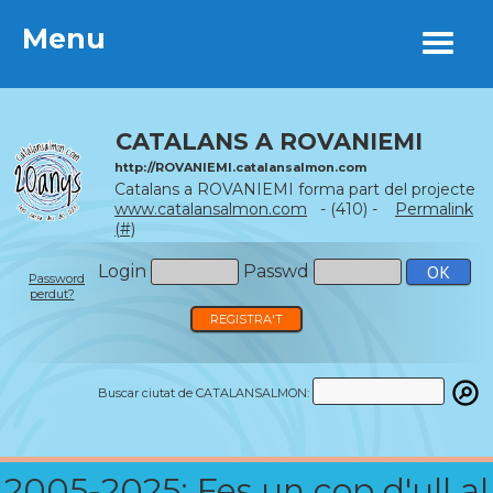
Menu
Menu
CATALANS A ROVANIEMI
http://ROVANIEMI.catalansalmon.com
Catalans a ROVANIEMI forma part del projecte
www.catalansalmon.com
- (410) -
Permalink
(#)
Login
Passwd
Password
perdut?
REGISTRA'T
Buscar ciutat de CATALANSALMON:
2005-2025: Fes un cop d'ull al