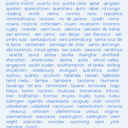
puerto montt
·
puerto rico
·
punta cana
·
qatar
·
qingdao
·
quebec
·
queenstown
·
querétaro
·
quito
·
rabat
·
rd congo
·
reading
·
recife
·
reims
·
rennes
·
reno
·
republica
centreafricana
·
reunion
·
rio de janeiro
·
riyadh
·
roma
·
rosario
·
rostock
·
rotterdam
·
rouen
·
rovaniemi
·
rovereto
·
rugby
·
rwanda
·
saint louis
·
salonica
·
salvador de bahia
·
san antonio
·
san carlos
·
san diego
·
san francisco
·
san
pedro sula
·
sanluispotosí
·
sant petersburg
·
santa cruz de
la sierra
·
santander
·
santiago de chile
·
santo domingo
·
são lourenço, minas gerais
·
sao paulo
·
sarasota
·
sardenya
·
seattle
·
seoul
·
serbia
·
sevilla
·
shanghai
·
sheffield
·
shenzhen
·
sherbrooke
·
sibèria
·
sicilia
·
silicon valley
·
singapore
·
south sudan
·
southampton
·
sri lanka
·
stirling
·
stockholm
·
strasbourg
·
stuttgart
·
sud-âfrica
·
sudan
·
suzhou
·
sydney
·
szczecin
·
tailandia
·
taiwan
·
tajikistan
·
tamil nadu
·
tampa
·
tampere
·
tanzania
·
tasmania
·
tauranga
·
tel aviv
·
tennessee
·
tijuana
·
timisoara
·
togo
·
tokyo
·
torino
·
toronto
·
toulouse
·
transilvania
·
treviso
·
trier
·
trollhattan
·
tromso
·
troyes
·
trujillo
·
tunis
·
turku
·
tübingen
·
uganda
·
ulaanbaatar
·
uruguay
·
utah
·
utrecht
·
uzbekistan
·
valladolid
·
vancouver
·
vasterbotten
·
venezia
·
veracruz
·
vietnam
·
villahermosa
·
vilnius
·
virginia
·
warrnambool
·
warszawa
·
washington
·
wellington
·
wien
·
wight
·
wisconsin
·
wroclaw
·
wyoming
·
xipre
·
york
·
zanzibar
·
zurich
·