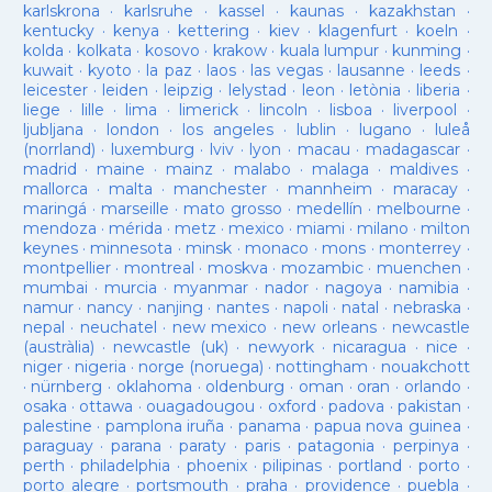
karlskrona
·
karlsruhe
·
kassel
·
kaunas
·
kazakhstan
·
kentucky
·
kenya
·
kettering
·
kiev
·
klagenfurt
·
koeln
·
kolda
·
kolkata
·
kosovo
·
krakow
·
kuala lumpur
·
kunming
·
kuwait
·
kyoto
·
la paz
·
laos
·
las vegas
·
lausanne
·
leeds
·
leicester
·
leiden
·
leipzig
·
lelystad
·
leon
·
letònia
·
liberia
·
liege
·
lille
·
lima
·
limerick
·
lincoln
·
lisboa
·
liverpool
·
ljubljana
·
london
·
los angeles
·
lublin
·
lugano
·
luleå
(norrland)
·
luxemburg
·
lviv
·
lyon
·
macau
·
madagascar
·
madrid
·
maine
·
mainz
·
malabo
·
malaga
·
maldives
·
mallorca
·
malta
·
manchester
·
mannheim
·
maracay
·
maringá
·
marseille
·
mato grosso
·
medellín
·
melbourne
·
mendoza
·
mérida
·
metz
·
mexico
·
miami
·
milano
·
milton
keynes
·
minnesota
·
minsk
·
monaco
·
mons
·
monterrey
·
montpellier
·
montreal
·
moskva
·
mozambic
·
muenchen
·
mumbai
·
murcia
·
myanmar
·
nador
·
nagoya
·
namibia
·
namur
·
nancy
·
nanjing
·
nantes
·
napoli
·
natal
·
nebraska
·
nepal
·
neuchatel
·
new mexico
·
new orleans
·
newcastle
(austràlia)
·
newcastle (uk)
·
newyork
·
nicaragua
·
nice
·
niger
·
nigeria
·
norge (noruega)
·
nottingham
·
nouakchott
·
nürnberg
·
oklahoma
·
oldenburg
·
oman
·
oran
·
orlando
·
osaka
·
ottawa
·
ouagadougou
·
oxford
·
padova
·
pakistan
·
palestine
·
pamplona iruña
·
panama
·
papua nova guinea
·
paraguay
·
parana
·
paraty
·
paris
·
patagonia
·
perpinya
·
perth
·
philadelphia
·
phoenix
·
pilipinas
·
portland
·
porto
·
porto alegre
·
portsmouth
·
praha
·
providence
·
puebla
·