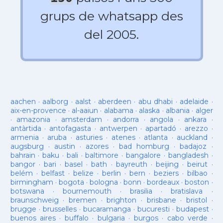
grups de whatsapp des
del 2005.
aachen
·
aalborg
·
aalst
·
aberdeen
·
abu dhabi
·
adelaide
·
aix-en-provence
·
al-aaiun
·
alabama
·
alaska
·
albania
·
alger
·
amazonia
·
amsterdam
·
andorra
·
angola
·
ankara
·
antàrtida
·
antofagasta
·
antwerpen
·
apartadó
·
arezzo
·
armenia
·
aruba
·
asturies
·
atenes
·
atlanta
·
auckland
·
augsburg
·
austin
·
azores
·
bad homburg
·
badajoz
·
bahrain
·
baku
·
bali
·
baltimore
·
bangalore
·
bangladesh
·
bangor
·
bari
·
basel
·
bath
·
bayreuth
·
beijing
·
beirut
·
belém
·
belfast
·
belize
·
berlin
·
bern
·
beziers
·
bilbao
·
birmingham
·
bogota
·
bologna
·
bonn
·
bordeaux
·
boston
·
botswana
·
bournemouth
·
brasilia
·
bratislava
·
braunschweig
·
bremen
·
brighton
·
brisbane
·
bristol
·
brugge
·
brusselles
·
bucaramanga
·
bucuresti
·
budapest
·
buenos aires
·
buffalo
·
bulgaria
·
burgos
·
cabo verde
·