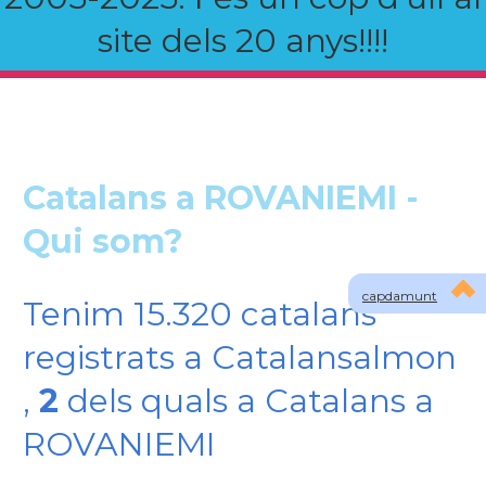
site dels 20 anys!!!!
Catalans a ROVANIEMI -
Qui som?
capdamunt
Tenim 15.320 catalans
registrats a Catalansalmon
,
2
dels quals a Catalans a
ROVANIEMI