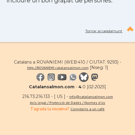
incloure un bon grapat de persones.
Tornar al capdamunt
Catalans a ROVANIEMI (WEB:410 / CIUTAT: 9293) -
[Nseg: 1]
http://ROVANIEMI.catalansalmon.com
Catalansalmon.com
-
4
.0 [
02·2025
]
216.73.216.133 - [ US ] -
info@catalansalmon.com
Avís legal / Protecció de Dades / Normes d'ús
T'agrada la iniciativa?
Convida'ns a un café