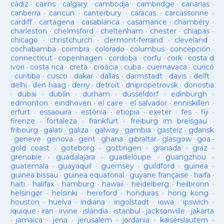
cádiz
·
cairns
·
calgary
·
cambodja
·
cambridge
·
canarias
·
canberra
·
cancun
·
canterbury
·
caracas
·
carcassonne
·
cardiff
·
cartagena
·
casablanca
·
casamance
·
chambéry
·
charleston
·
chelmsford
·
cheltenham
·
chester
·
chiapas
·
chicago
·
christchurch
·
clermont-ferrand
·
cleveland
·
cochabamba
·
coimbra
·
colorado
·
columbus
·
concepción
·
connecticut
·
copenhagen
·
cordoba
·
corfu
·
cork
·
costa d
ivori
·
costa rica
·
creta
·
croàcia
·
cuba
·
cuernavaca
·
curicó
·
curitiba
·
cusco
·
dakar
·
dallas
·
darmstadt
·
davis
·
delft
·
delhi
·
den haag
·
derry
·
detroit
·
dnipropetrovsk
·
donostia
·
dubai
·
dublín
·
durham
·
düsseldorf
·
edinburgh
·
edmonton
·
eindhoven
·
el caire
·
el salvador
·
enniskillen
·
erfurt
·
essaouira
·
estònia
·
etiopia
·
exeter
·
fes
·
fiji
·
firenze
·
fortaleza
·
frankfurt
·
freiburg im breisgau
·
fribourg
·
galati
·
galiza
·
galway
·
gambia
·
gasteiz
·
gdansk
·
geneve
·
genova
·
gent
·
ghana
·
gibraltar
·
glasgow
·
goa
·
gold coast
·
goteborg
·
gottingen
·
granada
·
graz
·
grenoble
·
guadalajara
·
guadeloupe
·
guangzhou
·
guatemala
·
guayaquil
·
guernsey
·
guildford
·
guinea
·
guinea bissau
·
guinea equatorial
·
guyane française
·
haifa
·
haiti
·
halifax
·
hamburg
·
hawaii
·
heidelberg
·
heilbronn
·
helsingør
·
helsinki
·
hereford
·
honduras
·
hong kong
·
houston
·
huelva
·
indiana
·
ingolstadt
·
iowa
·
ipswich
·
iquique
·
iran
·
irvine
·
islàndia
·
istanbul
·
jacksonville
·
jakarta
·
jamaica
·
jena
·
jerusalem
·
jordania
·
kaiserslautern
·