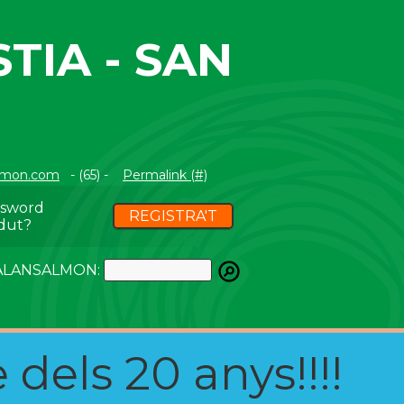
TIA - SAN
lmon.com
- (65) -
Permalink (#)
ssword
REGISTRA'T
dut?
ATALANSALMON:
 dels 20 anys!!!!