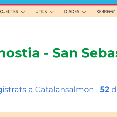
ROJECTES
UTILS
DIADES
XERREM?
ostia - San Sebas
gistrats a Catalansalmon ,
52
d