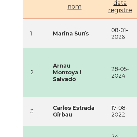
data
nom
registre
08-01-
1
Marina Surís
2026
Arnau
28-05-
2
Montoya i
2024
Salvadó
Carles Estrada
17-08-
3
Girbau
2022
24-