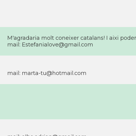
M'agradaria molt coneixer catalans! I aixi poder 
mail:
Estefanialove@gmail.com
mail:
marta-tu@hotmail.com