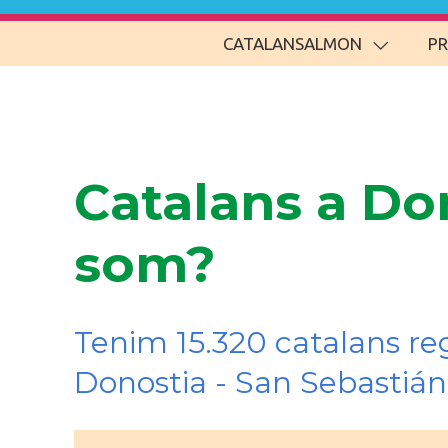
CATALANSALMON
P
Catalans a Don
som?
Tenim 15.320 catalans re
Donostia - San Sebastián