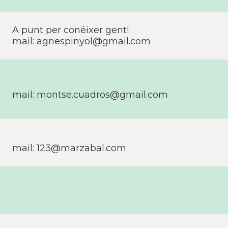
A punt per conéixer gent!
mail:
agnespinyol@gmail.com
mail:
montse.cuadros@gmail.com
mail:
123@marzabal.com