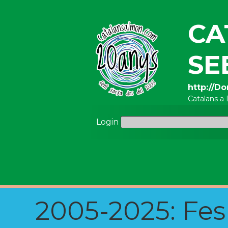
CA
SE
http://D
Catalans a 
Login
2005-2025: Fes u