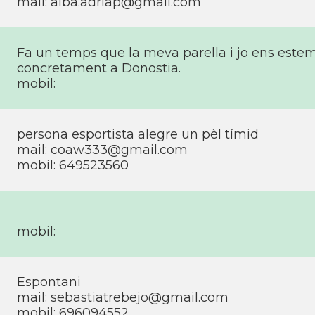
mail:
alba.adriap@gmail.com
Fa un temps que la meva parella i jo ens estem 
concretament a Donostia.
mobil:
persona esportista alegre un pèl tí­mid
mail:
coaw333@gmail.com
mobil: 649523560
mobil:
Espontani
mail:
sebastiatrebejo@gmail.com
mobil: 696094552