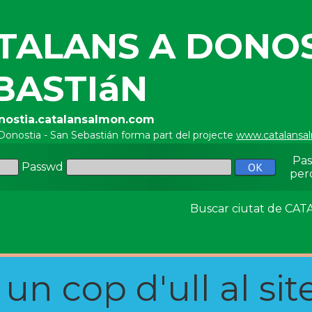
TALANS A DONOS
BASTIáN
onostia.catalansalmon.com
Donostia - San Sebastián forma part del projecte
www.catalansa
Pa
Passwd
per
Buscar ciutat de C
n cop d'ull al site