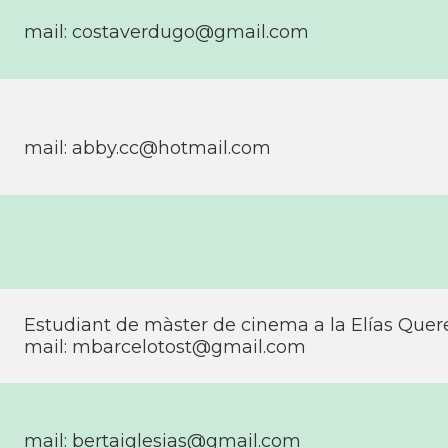
mail:
costaverdugo@gmail.com
mail:
abby.cc@hotmail.com
Estudiant de màster de cinema a la Elí­as Quer
mail:
mbarcelotost@gmail.com
mail:
bertaiglesias@gmail.com