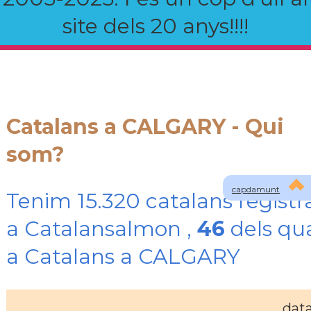
site dels 20 anys!!!!
Catalans a CALGARY - Qui
som?
capdamunt
Tenim 15.320 catalans registr
a Catalansalmon ,
46
dels qu
a Catalans a CALGARY
dat