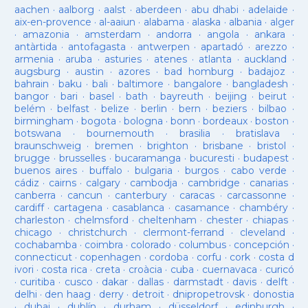
aachen
·
aalborg
·
aalst
·
aberdeen
·
abu dhabi
·
adelaide
·
aix-en-provence
·
al-aaiun
·
alabama
·
alaska
·
albania
·
alger
·
amazonia
·
amsterdam
·
andorra
·
angola
·
ankara
·
antàrtida
·
antofagasta
·
antwerpen
·
apartadó
·
arezzo
·
armenia
·
aruba
·
asturies
·
atenes
·
atlanta
·
auckland
·
augsburg
·
austin
·
azores
·
bad homburg
·
badajoz
·
bahrain
·
baku
·
bali
·
baltimore
·
bangalore
·
bangladesh
·
bangor
·
bari
·
basel
·
bath
·
bayreuth
·
beijing
·
beirut
·
belém
·
belfast
·
belize
·
berlin
·
bern
·
beziers
·
bilbao
·
birmingham
·
bogota
·
bologna
·
bonn
·
bordeaux
·
boston
·
botswana
·
bournemouth
·
brasilia
·
bratislava
·
braunschweig
·
bremen
·
brighton
·
brisbane
·
bristol
·
brugge
·
brusselles
·
bucaramanga
·
bucuresti
·
budapest
·
buenos aires
·
buffalo
·
bulgaria
·
burgos
·
cabo verde
·
cádiz
·
cairns
·
calgary
·
cambodja
·
cambridge
·
canarias
·
canberra
·
cancun
·
canterbury
·
caracas
·
carcassonne
·
cardiff
·
cartagena
·
casablanca
·
casamance
·
chambéry
·
charleston
·
chelmsford
·
cheltenham
·
chester
·
chiapas
·
chicago
·
christchurch
·
clermont-ferrand
·
cleveland
·
cochabamba
·
coimbra
·
colorado
·
columbus
·
concepción
·
connecticut
·
copenhagen
·
cordoba
·
corfu
·
cork
·
costa d
ivori
·
costa rica
·
creta
·
croàcia
·
cuba
·
cuernavaca
·
curicó
·
curitiba
·
cusco
·
dakar
·
dallas
·
darmstadt
·
davis
·
delft
·
delhi
·
den haag
·
derry
·
detroit
·
dnipropetrovsk
·
donostia
·
dubai
·
dublín
·
durham
·
düsseldorf
·
edinburgh
·