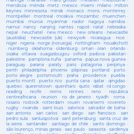
maringá
·
marseille
·
mato grosso
·
medellín
·
melbourne
·
mendoza
·
mérida
·
metz
·
mexico
·
miami
·
milano
·
milton
keynes
·
minnesota
·
minsk
·
monaco
·
mons
·
monterrey
·
montpellier
·
montreal
·
moskva
·
mozambic
·
muenchen
·
mumbai
·
murcia
·
myanmar
·
nador
·
nagoya
·
namibia
·
namur
·
nancy
·
nanjing
·
nantes
·
napoli
·
natal
·
nebraska
·
nepal
·
neuchatel
·
new mexico
·
new orleans
·
newcastle
(austràlia)
·
newcastle (uk)
·
newyork
·
nicaragua
·
nice
·
niger
·
nigeria
·
norge (noruega)
·
nottingham
·
nouakchott
·
nürnberg
·
oklahoma
·
oldenburg
·
oman
·
oran
·
orlando
·
osaka
·
ottawa
·
ouagadougou
·
oxford
·
padova
·
pakistan
·
palestine
·
pamplona iruña
·
panama
·
papua nova guinea
·
paraguay
·
parana
·
paraty
·
paris
·
patagonia
·
perpinya
·
perth
·
philadelphia
·
phoenix
·
pilipinas
·
portland
·
porto
·
porto alegre
·
portsmouth
·
praha
·
providence
·
puebla
·
puerto montt
·
puerto rico
·
punta cana
·
qatar
·
qingdao
·
quebec
·
queenstown
·
querétaro
·
quito
·
rabat
·
rd congo
·
reading
·
recife
·
reims
·
rennes
·
reno
·
republica
centreafricana
·
reunion
·
rio de janeiro
·
riyadh
·
roma
·
rosario
·
rostock
·
rotterdam
·
rouen
·
rovaniemi
·
rovereto
·
rugby
·
rwanda
·
saint louis
·
salonica
·
salvador de bahia
·
san antonio
·
san carlos
·
san diego
·
san francisco
·
san
pedro sula
·
sanluispotosí
·
sant petersburg
·
santa cruz de
la sierra
·
santander
·
santiago de chile
·
santo domingo
·
são lourenço, minas gerais
·
sao paulo
·
sarasota
·
sardenya