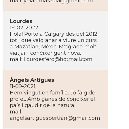
mail:
yolan.makeda@gmail.com
Lourdes
18-02-2022
Hola! Porto a Calgary des del 2012
tot i que vaig anar a viure un curs
a Mazatlan, Mèxic. M'agrada molt
viatjar i conèixer gent nova.
mail:
Lourdesfero@hotmail.com
Àngels Artigues
11-09-2021
Hem vingut en famí­lia. Jo faig de
profe... Amb ganes de conèixer el
paí­s i gaudir de la natura!
mail:
angelsartiguesbertran@gmail.com