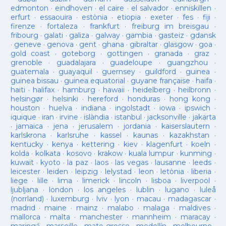
edmonton
·
eindhoven
·
el caire
·
el salvador
·
enniskillen
·
erfurt
·
essaouira
·
estònia
·
etiopia
·
exeter
·
fes
·
fiji
·
firenze
·
fortaleza
·
frankfurt
·
freiburg im breisgau
·
fribourg
·
galati
·
galiza
·
galway
·
gambia
·
gasteiz
·
gdansk
·
geneve
·
genova
·
gent
·
ghana
·
gibraltar
·
glasgow
·
goa
·
gold coast
·
goteborg
·
gottingen
·
granada
·
graz
·
grenoble
·
guadalajara
·
guadeloupe
·
guangzhou
·
guatemala
·
guayaquil
·
guernsey
·
guildford
·
guinea
·
guinea bissau
·
guinea equatorial
·
guyane française
·
haifa
·
haiti
·
halifax
·
hamburg
·
hawaii
·
heidelberg
·
heilbronn
·
helsingør
·
helsinki
·
hereford
·
honduras
·
hong kong
·
houston
·
huelva
·
indiana
·
ingolstadt
·
iowa
·
ipswich
·
iquique
·
iran
·
irvine
·
islàndia
·
istanbul
·
jacksonville
·
jakarta
·
jamaica
·
jena
·
jerusalem
·
jordania
·
kaiserslautern
·
karlskrona
·
karlsruhe
·
kassel
·
kaunas
·
kazakhstan
·
kentucky
·
kenya
·
kettering
·
kiev
·
klagenfurt
·
koeln
·
kolda
·
kolkata
·
kosovo
·
krakow
·
kuala lumpur
·
kunming
·
kuwait
·
kyoto
·
la paz
·
laos
·
las vegas
·
lausanne
·
leeds
·
leicester
·
leiden
·
leipzig
·
lelystad
·
leon
·
letònia
·
liberia
·
liege
·
lille
·
lima
·
limerick
·
lincoln
·
lisboa
·
liverpool
·
ljubljana
·
london
·
los angeles
·
lublin
·
lugano
·
luleå
(norrland)
·
luxemburg
·
lviv
·
lyon
·
macau
·
madagascar
·
madrid
·
maine
·
mainz
·
malabo
·
malaga
·
maldives
·
mallorca
·
malta
·
manchester
·
mannheim
·
maracay
·