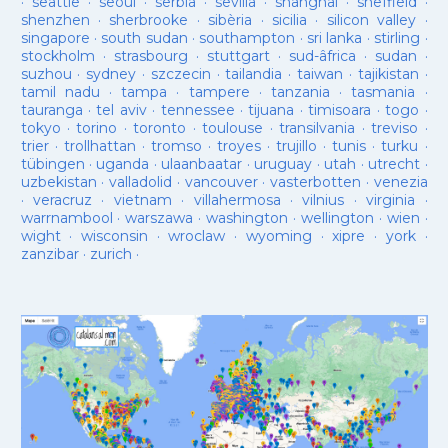
·
seattle
·
seoul
·
serbia
·
sevilla
·
shanghai
·
sheffield
·
shenzhen
·
sherbrooke
·
sibèria
·
sicilia
·
silicon valley
·
singapore
·
south sudan
·
southampton
·
sri lanka
·
stirling
·
stockholm
·
strasbourg
·
stuttgart
·
sud-âfrica
·
sudan
·
suzhou
·
sydney
·
szczecin
·
tailandia
·
taiwan
·
tajikistan
·
tamil nadu
·
tampa
·
tampere
·
tanzania
·
tasmania
·
tauranga
·
tel aviv
·
tennessee
·
tijuana
·
timisoara
·
togo
·
tokyo
·
torino
·
toronto
·
toulouse
·
transilvania
·
treviso
·
trier
·
trollhattan
·
tromso
·
troyes
·
trujillo
·
tunis
·
turku
·
tübingen
·
uganda
·
ulaanbaatar
·
uruguay
·
utah
·
utrecht
·
uzbekistan
·
valladolid
·
vancouver
·
vasterbotten
·
venezia
·
veracruz
·
vietnam
·
villahermosa
·
vilnius
·
virginia
·
warrnambool
·
warszawa
·
washington
·
wellington
·
wien
·
wight
·
wisconsin
·
wroclaw
·
wyoming
·
xipre
·
york
·
zanzibar
·
zurich
·