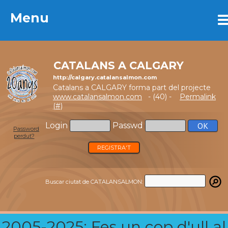
Menu
Menu
CATALANS A CALGARY
http://calgary.catalansalmon.com
Catalans a CALGARY forma part del projecte
www.catalansalmon.com
- (40) -
Permalink
(#)
Login
Passwd
Password
perdut?
REGISTRA'T
Buscar ciutat de CATALANSALMON:
2005-2025: Fes un cop d'ull al