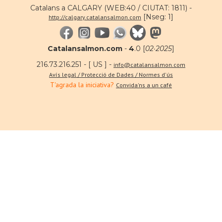
Catalans a CALGARY (WEB:40 / CIUTAT: 1811) -
[Nseg: 1]
http://calgary.catalansalmon.com
Catalansalmon.com
-
4
.0 [
02·2025
]
216.73.216.251 - [ US ] -
info@catalansalmon.com
Avís legal / Protecció de Dades / Normes d'ús
T'agrada la iniciativa?
Convida'ns a un café