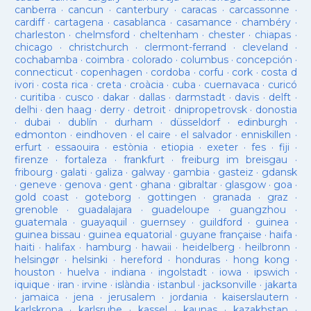
canberra
·
cancun
·
canterbury
·
caracas
·
carcassonne
·
cardiff
·
cartagena
·
casablanca
·
casamance
·
chambéry
·
charleston
·
chelmsford
·
cheltenham
·
chester
·
chiapas
·
chicago
·
christchurch
·
clermont-ferrand
·
cleveland
·
cochabamba
·
coimbra
·
colorado
·
columbus
·
concepción
·
connecticut
·
copenhagen
·
cordoba
·
corfu
·
cork
·
costa d
ivori
·
costa rica
·
creta
·
croàcia
·
cuba
·
cuernavaca
·
curicó
·
curitiba
·
cusco
·
dakar
·
dallas
·
darmstadt
·
davis
·
delft
·
delhi
·
den haag
·
derry
·
detroit
·
dnipropetrovsk
·
donostia
·
dubai
·
dublín
·
durham
·
düsseldorf
·
edinburgh
·
edmonton
·
eindhoven
·
el caire
·
el salvador
·
enniskillen
·
erfurt
·
essaouira
·
estònia
·
etiopia
·
exeter
·
fes
·
fiji
·
firenze
·
fortaleza
·
frankfurt
·
freiburg im breisgau
·
fribourg
·
galati
·
galiza
·
galway
·
gambia
·
gasteiz
·
gdansk
·
geneve
·
genova
·
gent
·
ghana
·
gibraltar
·
glasgow
·
goa
·
gold coast
·
goteborg
·
gottingen
·
granada
·
graz
·
grenoble
·
guadalajara
·
guadeloupe
·
guangzhou
·
guatemala
·
guayaquil
·
guernsey
·
guildford
·
guinea
·
guinea bissau
·
guinea equatorial
·
guyane française
·
haifa
·
haiti
·
halifax
·
hamburg
·
hawaii
·
heidelberg
·
heilbronn
·
helsingør
·
helsinki
·
hereford
·
honduras
·
hong kong
·
houston
·
huelva
·
indiana
·
ingolstadt
·
iowa
·
ipswich
·
iquique
·
iran
·
irvine
·
islàndia
·
istanbul
·
jacksonville
·
jakarta
·
jamaica
·
jena
·
jerusalem
·
jordania
·
kaiserslautern
·
karlskrona
·
karlsruhe
·
kassel
·
kaunas
·
kazakhstan
·