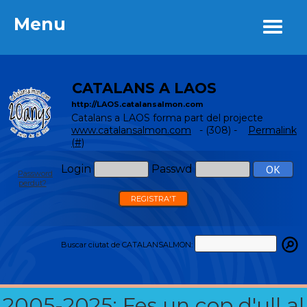
Menu
Menu
CATALANS A LAOS
http://LAOS.catalansalmon.com
Catalans a LAOS forma part del projecte
www.catalansalmon.com
- (308) -
Permalink
(#)
Login
Passwd
Password
perdut?
REGISTRA'T
Buscar ciutat de CATALANSALMON:
2005-2025: Fes un cop d'ull al