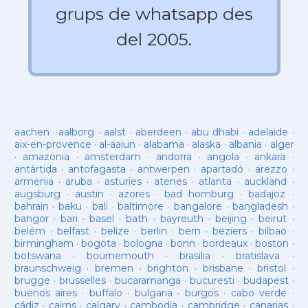
grups de whatsapp des
del 2005.
aachen
·
aalborg
·
aalst
·
aberdeen
·
abu dhabi
·
adelaide
·
aix-en-provence
·
al-aaiun
·
alabama
·
alaska
·
albania
·
alger
·
amazonia
·
amsterdam
·
andorra
·
angola
·
ankara
·
antàrtida
·
antofagasta
·
antwerpen
·
apartadó
·
arezzo
·
armenia
·
aruba
·
asturies
·
atenes
·
atlanta
·
auckland
·
augsburg
·
austin
·
azores
·
bad homburg
·
badajoz
·
bahrain
·
baku
·
bali
·
baltimore
·
bangalore
·
bangladesh
·
bangor
·
bari
·
basel
·
bath
·
bayreuth
·
beijing
·
beirut
·
belém
·
belfast
·
belize
·
berlin
·
bern
·
beziers
·
bilbao
·
birmingham
·
bogota
·
bologna
·
bonn
·
bordeaux
·
boston
·
botswana
·
bournemouth
·
brasilia
·
bratislava
·
braunschweig
·
bremen
·
brighton
·
brisbane
·
bristol
·
brugge
·
brusselles
·
bucaramanga
·
bucuresti
·
budapest
·
buenos aires
·
buffalo
·
bulgaria
·
burgos
·
cabo verde
·
cádiz
·
cairns
·
calgary
·
cambodja
·
cambridge
·
canarias
·