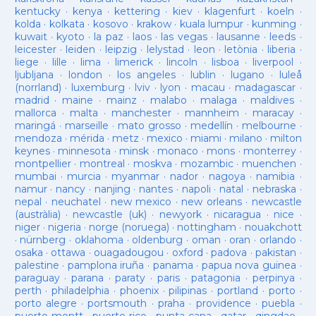
kentucky
·
kenya
·
kettering
·
kiev
·
klagenfurt
·
koeln
·
kolda
·
kolkata
·
kosovo
·
krakow
·
kuala lumpur
·
kunming
·
kuwait
·
kyoto
·
la paz
·
laos
·
las vegas
·
lausanne
·
leeds
·
leicester
·
leiden
·
leipzig
·
lelystad
·
leon
·
letònia
·
liberia
·
liege
·
lille
·
lima
·
limerick
·
lincoln
·
lisboa
·
liverpool
·
ljubljana
·
london
·
los angeles
·
lublin
·
lugano
·
luleå
(norrland)
·
luxemburg
·
lviv
·
lyon
·
macau
·
madagascar
·
madrid
·
maine
·
mainz
·
malabo
·
malaga
·
maldives
·
mallorca
·
malta
·
manchester
·
mannheim
·
maracay
·
maringá
·
marseille
·
mato grosso
·
medellín
·
melbourne
·
mendoza
·
mérida
·
metz
·
mexico
·
miami
·
milano
·
milton
keynes
·
minnesota
·
minsk
·
monaco
·
mons
·
monterrey
·
montpellier
·
montreal
·
moskva
·
mozambic
·
muenchen
·
mumbai
·
murcia
·
myanmar
·
nador
·
nagoya
·
namibia
·
namur
·
nancy
·
nanjing
·
nantes
·
napoli
·
natal
·
nebraska
·
nepal
·
neuchatel
·
new mexico
·
new orleans
·
newcastle
(austràlia)
·
newcastle (uk)
·
newyork
·
nicaragua
·
nice
·
niger
·
nigeria
·
norge (noruega)
·
nottingham
·
nouakchott
·
nürnberg
·
oklahoma
·
oldenburg
·
oman
·
oran
·
orlando
·
osaka
·
ottawa
·
ouagadougou
·
oxford
·
padova
·
pakistan
·
palestine
·
pamplona iruña
·
panama
·
papua nova guinea
·
paraguay
·
parana
·
paraty
·
paris
·
patagonia
·
perpinya
·
perth
·
philadelphia
·
phoenix
·
pilipinas
·
portland
·
porto
·
porto alegre
·
portsmouth
·
praha
·
providence
·
puebla
·