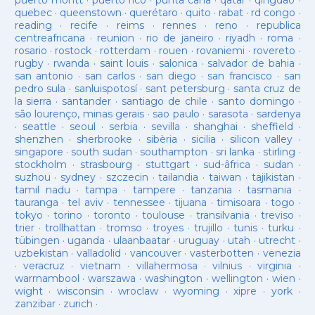
puerto montt
·
puerto rico
·
punta cana
·
qatar
·
qingdao
·
quebec
·
queenstown
·
querétaro
·
quito
·
rabat
·
rd congo
·
reading
·
recife
·
reims
·
rennes
·
reno
·
republica
centreafricana
·
reunion
·
rio de janeiro
·
riyadh
·
roma
·
rosario
·
rostock
·
rotterdam
·
rouen
·
rovaniemi
·
rovereto
·
rugby
·
rwanda
·
saint louis
·
salonica
·
salvador de bahia
·
san antonio
·
san carlos
·
san diego
·
san francisco
·
san
pedro sula
·
sanluispotosí
·
sant petersburg
·
santa cruz de
la sierra
·
santander
·
santiago de chile
·
santo domingo
·
são lourenço, minas gerais
·
sao paulo
·
sarasota
·
sardenya
·
seattle
·
seoul
·
serbia
·
sevilla
·
shanghai
·
sheffield
·
shenzhen
·
sherbrooke
·
sibèria
·
sicilia
·
silicon valley
·
singapore
·
south sudan
·
southampton
·
sri lanka
·
stirling
·
stockholm
·
strasbourg
·
stuttgart
·
sud-âfrica
·
sudan
·
suzhou
·
sydney
·
szczecin
·
tailandia
·
taiwan
·
tajikistan
·
tamil nadu
·
tampa
·
tampere
·
tanzania
·
tasmania
·
tauranga
·
tel aviv
·
tennessee
·
tijuana
·
timisoara
·
togo
·
tokyo
·
torino
·
toronto
·
toulouse
·
transilvania
·
treviso
·
trier
·
trollhattan
·
tromso
·
troyes
·
trujillo
·
tunis
·
turku
·
tübingen
·
uganda
·
ulaanbaatar
·
uruguay
·
utah
·
utrecht
·
uzbekistan
·
valladolid
·
vancouver
·
vasterbotten
·
venezia
·
veracruz
·
vietnam
·
villahermosa
·
vilnius
·
virginia
·
warrnambool
·
warszawa
·
washington
·
wellington
·
wien
·
wight
·
wisconsin
·
wroclaw
·
wyoming
·
xipre
·
york
·
zanzibar
·
zurich
·