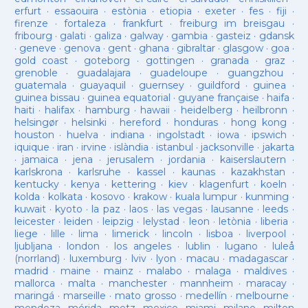
erfurt
·
essaouira
·
estònia
·
etiopia
·
exeter
·
fes
·
fiji
·
firenze
·
fortaleza
·
frankfurt
·
freiburg im breisgau
·
fribourg
·
galati
·
galiza
·
galway
·
gambia
·
gasteiz
·
gdansk
·
geneve
·
genova
·
gent
·
ghana
·
gibraltar
·
glasgow
·
goa
·
gold coast
·
goteborg
·
gottingen
·
granada
·
graz
·
grenoble
·
guadalajara
·
guadeloupe
·
guangzhou
·
guatemala
·
guayaquil
·
guernsey
·
guildford
·
guinea
·
guinea bissau
·
guinea equatorial
·
guyane française
·
haifa
·
haiti
·
halifax
·
hamburg
·
hawaii
·
heidelberg
·
heilbronn
·
helsingør
·
helsinki
·
hereford
·
honduras
·
hong kong
·
houston
·
huelva
·
indiana
·
ingolstadt
·
iowa
·
ipswich
·
iquique
·
iran
·
irvine
·
islàndia
·
istanbul
·
jacksonville
·
jakarta
·
jamaica
·
jena
·
jerusalem
·
jordania
·
kaiserslautern
·
karlskrona
·
karlsruhe
·
kassel
·
kaunas
·
kazakhstan
·
kentucky
·
kenya
·
kettering
·
kiev
·
klagenfurt
·
koeln
·
kolda
·
kolkata
·
kosovo
·
krakow
·
kuala lumpur
·
kunming
·
kuwait
·
kyoto
·
la paz
·
laos
·
las vegas
·
lausanne
·
leeds
·
leicester
·
leiden
·
leipzig
·
lelystad
·
leon
·
letònia
·
liberia
·
liege
·
lille
·
lima
·
limerick
·
lincoln
·
lisboa
·
liverpool
·
ljubljana
·
london
·
los angeles
·
lublin
·
lugano
·
luleå
(norrland)
·
luxemburg
·
lviv
·
lyon
·
macau
·
madagascar
·
madrid
·
maine
·
mainz
·
malabo
·
malaga
·
maldives
·
mallorca
·
malta
·
manchester
·
mannheim
·
maracay
·
maringá
·
marseille
·
mato grosso
·
medellín
·
melbourne
·