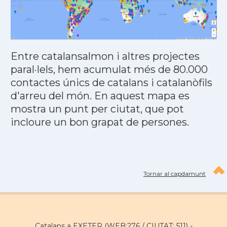
Entre catalansalmon i altres projectes
paral·lels, hem acumulat més de 80.000
contactes únics de catalans i catalanòfils
d'arreu del món. En aquest mapa es
mostra un punt per ciutat, que pot
incloure un bon grapat de persones.
Tornar al capdamunt
Catalans a EXETER (WEB:276 / CIUTAT: 511) -