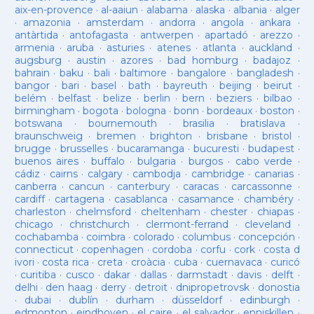
aix-en-provence
·
al-aaiun
·
alabama
·
alaska
·
albania
·
alger
·
amazonia
·
amsterdam
·
andorra
·
angola
·
ankara
·
antàrtida
·
antofagasta
·
antwerpen
·
apartadó
·
arezzo
·
armenia
·
aruba
·
asturies
·
atenes
·
atlanta
·
auckland
·
augsburg
·
austin
·
azores
·
bad homburg
·
badajoz
·
bahrain
·
baku
·
bali
·
baltimore
·
bangalore
·
bangladesh
·
bangor
·
bari
·
basel
·
bath
·
bayreuth
·
beijing
·
beirut
·
belém
·
belfast
·
belize
·
berlin
·
bern
·
beziers
·
bilbao
·
birmingham
·
bogota
·
bologna
·
bonn
·
bordeaux
·
boston
·
botswana
·
bournemouth
·
brasilia
·
bratislava
·
braunschweig
·
bremen
·
brighton
·
brisbane
·
bristol
·
brugge
·
brusselles
·
bucaramanga
·
bucuresti
·
budapest
·
buenos aires
·
buffalo
·
bulgaria
·
burgos
·
cabo verde
·
cádiz
·
cairns
·
calgary
·
cambodja
·
cambridge
·
canarias
·
canberra
·
cancun
·
canterbury
·
caracas
·
carcassonne
·
cardiff
·
cartagena
·
casablanca
·
casamance
·
chambéry
·
charleston
·
chelmsford
·
cheltenham
·
chester
·
chiapas
·
chicago
·
christchurch
·
clermont-ferrand
·
cleveland
·
cochabamba
·
coimbra
·
colorado
·
columbus
·
concepción
·
connecticut
·
copenhagen
·
cordoba
·
corfu
·
cork
·
costa d
ivori
·
costa rica
·
creta
·
croàcia
·
cuba
·
cuernavaca
·
curicó
·
curitiba
·
cusco
·
dakar
·
dallas
·
darmstadt
·
davis
·
delft
·
delhi
·
den haag
·
derry
·
detroit
·
dnipropetrovsk
·
donostia
·
dubai
·
dublín
·
durham
·
düsseldorf
·
edinburgh
·
edmonton
·
eindhoven
·
el caire
·
el salvador
·
enniskillen
·