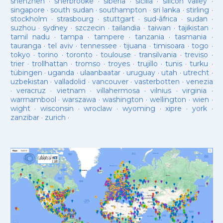
shenzhen
·
sherbrooke
·
sibèria
·
sicilia
·
silicon valley
·
singapore
·
south sudan
·
southampton
·
sri lanka
·
stirling
·
stockholm
·
strasbourg
·
stuttgart
·
sud-âfrica
·
sudan
·
suzhou
·
sydney
·
szczecin
·
tailandia
·
taiwan
·
tajikistan
·
tamil nadu
·
tampa
·
tampere
·
tanzania
·
tasmania
·
tauranga
·
tel aviv
·
tennessee
·
tijuana
·
timisoara
·
togo
·
tokyo
·
torino
·
toronto
·
toulouse
·
transilvania
·
treviso
·
trier
·
trollhattan
·
tromso
·
troyes
·
trujillo
·
tunis
·
turku
·
tübingen
·
uganda
·
ulaanbaatar
·
uruguay
·
utah
·
utrecht
·
uzbekistan
·
valladolid
·
vancouver
·
vasterbotten
·
venezia
·
veracruz
·
vietnam
·
villahermosa
·
vilnius
·
virginia
·
warrnambool
·
warszawa
·
washington
·
wellington
·
wien
·
wight
·
wisconsin
·
wroclaw
·
wyoming
·
xipre
·
york
·
zanzibar
·
zurich
·