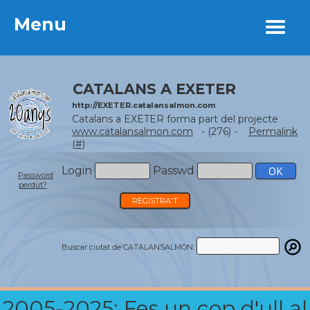
Menu
Menu
CATALANS A EXETER
http://EXETER.catalansalmon.com
Catalans a EXETER forma part del projecte
www.catalansalmon.com
- (276) -
Permalink
(#)
Login
Passwd
Password
perdut?
REGISTRA'T
Buscar ciutat de CATALANSALMON:
2005-2025: Fes un cop d'ull al