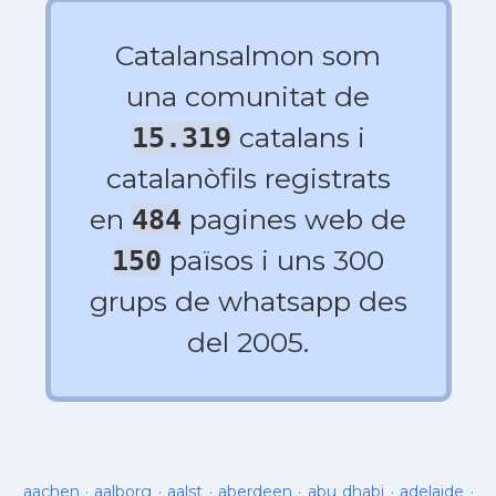
Catalansalmon som
una comunitat de
catalans i
15.319
catalanòfils registrats
en
pagines web de
484
països i uns 300
150
grups de whatsapp des
del 2005.
aachen
·
aalborg
·
aalst
·
aberdeen
·
abu dhabi
·
adelaide
·