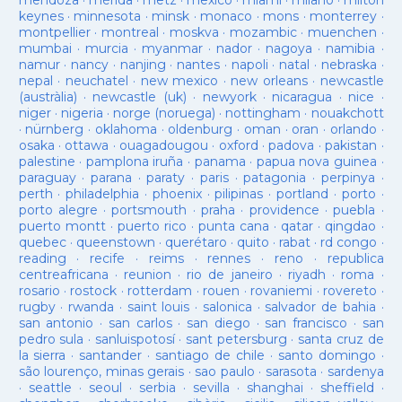
mendoza
·
mérida
·
metz
·
mexico
·
miami
·
milano
·
milton
keynes
·
minnesota
·
minsk
·
monaco
·
mons
·
monterrey
·
montpellier
·
montreal
·
moskva
·
mozambic
·
muenchen
·
mumbai
·
murcia
·
myanmar
·
nador
·
nagoya
·
namibia
·
namur
·
nancy
·
nanjing
·
nantes
·
napoli
·
natal
·
nebraska
·
nepal
·
neuchatel
·
new mexico
·
new orleans
·
newcastle
(austràlia)
·
newcastle (uk)
·
newyork
·
nicaragua
·
nice
·
niger
·
nigeria
·
norge (noruega)
·
nottingham
·
nouakchott
·
nürnberg
·
oklahoma
·
oldenburg
·
oman
·
oran
·
orlando
·
osaka
·
ottawa
·
ouagadougou
·
oxford
·
padova
·
pakistan
·
palestine
·
pamplona iruña
·
panama
·
papua nova guinea
·
paraguay
·
parana
·
paraty
·
paris
·
patagonia
·
perpinya
·
perth
·
philadelphia
·
phoenix
·
pilipinas
·
portland
·
porto
·
porto alegre
·
portsmouth
·
praha
·
providence
·
puebla
·
puerto montt
·
puerto rico
·
punta cana
·
qatar
·
qingdao
·
quebec
·
queenstown
·
querétaro
·
quito
·
rabat
·
rd congo
·
reading
·
recife
·
reims
·
rennes
·
reno
·
republica
centreafricana
·
reunion
·
rio de janeiro
·
riyadh
·
roma
·
rosario
·
rostock
·
rotterdam
·
rouen
·
rovaniemi
·
rovereto
·
rugby
·
rwanda
·
saint louis
·
salonica
·
salvador de bahia
·
san antonio
·
san carlos
·
san diego
·
san francisco
·
san
pedro sula
·
sanluispotosí
·
sant petersburg
·
santa cruz de
la sierra
·
santander
·
santiago de chile
·
santo domingo
·
são lourenço, minas gerais
·
sao paulo
·
sarasota
·
sardenya
·
seattle
·
seoul
·
serbia
·
sevilla
·
shanghai
·
sheffield
·