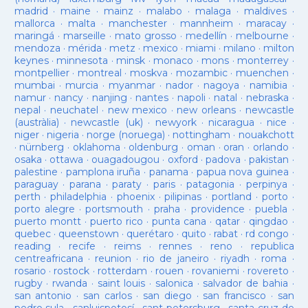
madrid
·
maine
·
mainz
·
malabo
·
malaga
·
maldives
·
mallorca
·
malta
·
manchester
·
mannheim
·
maracay
·
maringá
·
marseille
·
mato grosso
·
medellín
·
melbourne
·
mendoza
·
mérida
·
metz
·
mexico
·
miami
·
milano
·
milton
keynes
·
minnesota
·
minsk
·
monaco
·
mons
·
monterrey
·
montpellier
·
montreal
·
moskva
·
mozambic
·
muenchen
·
mumbai
·
murcia
·
myanmar
·
nador
·
nagoya
·
namibia
·
namur
·
nancy
·
nanjing
·
nantes
·
napoli
·
natal
·
nebraska
·
nepal
·
neuchatel
·
new mexico
·
new orleans
·
newcastle
(austràlia)
·
newcastle (uk)
·
newyork
·
nicaragua
·
nice
·
niger
·
nigeria
·
norge (noruega)
·
nottingham
·
nouakchott
·
nürnberg
·
oklahoma
·
oldenburg
·
oman
·
oran
·
orlando
·
osaka
·
ottawa
·
ouagadougou
·
oxford
·
padova
·
pakistan
·
palestine
·
pamplona iruña
·
panama
·
papua nova guinea
·
paraguay
·
parana
·
paraty
·
paris
·
patagonia
·
perpinya
·
perth
·
philadelphia
·
phoenix
·
pilipinas
·
portland
·
porto
·
porto alegre
·
portsmouth
·
praha
·
providence
·
puebla
·
puerto montt
·
puerto rico
·
punta cana
·
qatar
·
qingdao
·
quebec
·
queenstown
·
querétaro
·
quito
·
rabat
·
rd congo
·
reading
·
recife
·
reims
·
rennes
·
reno
·
republica
centreafricana
·
reunion
·
rio de janeiro
·
riyadh
·
roma
·
rosario
·
rostock
·
rotterdam
·
rouen
·
rovaniemi
·
rovereto
·
rugby
·
rwanda
·
saint louis
·
salonica
·
salvador de bahia
·
san antonio
·
san carlos
·
san diego
·
san francisco
·
san