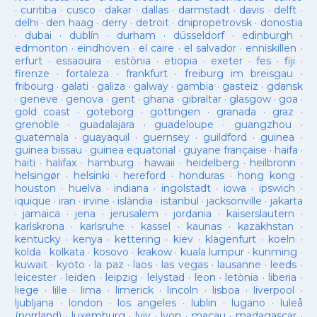
·
curitiba
·
cusco
·
dakar
·
dallas
·
darmstadt
·
davis
·
delft
·
delhi
·
den haag
·
derry
·
detroit
·
dnipropetrovsk
·
donostia
·
dubai
·
dublín
·
durham
·
düsseldorf
·
edinburgh
·
edmonton
·
eindhoven
·
el caire
·
el salvador
·
enniskillen
·
erfurt
·
essaouira
·
estònia
·
etiopia
·
exeter
·
fes
·
fiji
·
firenze
·
fortaleza
·
frankfurt
·
freiburg im breisgau
·
fribourg
·
galati
·
galiza
·
galway
·
gambia
·
gasteiz
·
gdansk
·
geneve
·
genova
·
gent
·
ghana
·
gibraltar
·
glasgow
·
goa
·
gold coast
·
goteborg
·
gottingen
·
granada
·
graz
·
grenoble
·
guadalajara
·
guadeloupe
·
guangzhou
·
guatemala
·
guayaquil
·
guernsey
·
guildford
·
guinea
·
guinea bissau
·
guinea equatorial
·
guyane française
·
haifa
·
haiti
·
halifax
·
hamburg
·
hawaii
·
heidelberg
·
heilbronn
·
helsingør
·
helsinki
·
hereford
·
honduras
·
hong kong
·
houston
·
huelva
·
indiana
·
ingolstadt
·
iowa
·
ipswich
·
iquique
·
iran
·
irvine
·
islàndia
·
istanbul
·
jacksonville
·
jakarta
·
jamaica
·
jena
·
jerusalem
·
jordania
·
kaiserslautern
·
karlskrona
·
karlsruhe
·
kassel
·
kaunas
·
kazakhstan
·
kentucky
·
kenya
·
kettering
·
kiev
·
klagenfurt
·
koeln
·
kolda
·
kolkata
·
kosovo
·
krakow
·
kuala lumpur
·
kunming
·
kuwait
·
kyoto
·
la paz
·
laos
·
las vegas
·
lausanne
·
leeds
·
leicester
·
leiden
·
leipzig
·
lelystad
·
leon
·
letònia
·
liberia
·
liege
·
lille
·
lima
·
limerick
·
lincoln
·
lisboa
·
liverpool
·
ljubljana
·
london
·
los angeles
·
lublin
·
lugano
·
luleå
(norrland)
·
luxemburg
·
lviv
·
lyon
·
macau
·
madagascar
·