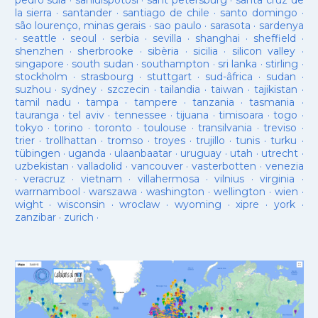
pedro sula
·
sanluispotosí
·
sant petersburg
·
santa cruz de
la sierra
·
santander
·
santiago de chile
·
santo domingo
·
são lourenço, minas gerais
·
sao paulo
·
sarasota
·
sardenya
·
seattle
·
seoul
·
serbia
·
sevilla
·
shanghai
·
sheffield
·
shenzhen
·
sherbrooke
·
sibèria
·
sicilia
·
silicon valley
·
singapore
·
south sudan
·
southampton
·
sri lanka
·
stirling
·
stockholm
·
strasbourg
·
stuttgart
·
sud-âfrica
·
sudan
·
suzhou
·
sydney
·
szczecin
·
tailandia
·
taiwan
·
tajikistan
·
tamil nadu
·
tampa
·
tampere
·
tanzania
·
tasmania
·
tauranga
·
tel aviv
·
tennessee
·
tijuana
·
timisoara
·
togo
·
tokyo
·
torino
·
toronto
·
toulouse
·
transilvania
·
treviso
·
trier
·
trollhattan
·
tromso
·
troyes
·
trujillo
·
tunis
·
turku
·
tübingen
·
uganda
·
ulaanbaatar
·
uruguay
·
utah
·
utrecht
·
uzbekistan
·
valladolid
·
vancouver
·
vasterbotten
·
venezia
·
veracruz
·
vietnam
·
villahermosa
·
vilnius
·
virginia
·
warrnambool
·
warszawa
·
washington
·
wellington
·
wien
·
wight
·
wisconsin
·
wroclaw
·
wyoming
·
xipre
·
york
·
zanzibar
·
zurich
·