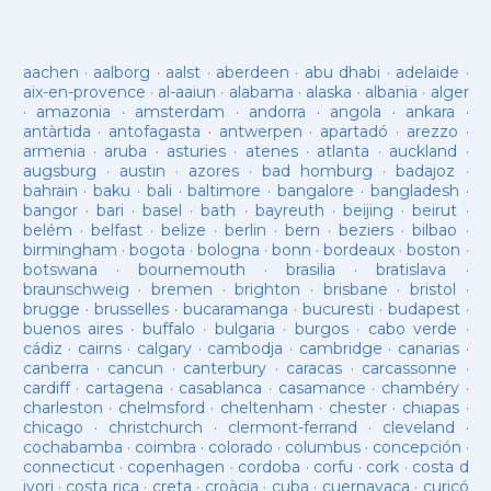
aachen
·
aalborg
·
aalst
·
aberdeen
·
abu dhabi
·
adelaide
·
aix-en-provence
·
al-aaiun
·
alabama
·
alaska
·
albania
·
alger
·
amazonia
·
amsterdam
·
andorra
·
angola
·
ankara
·
antàrtida
·
antofagasta
·
antwerpen
·
apartadó
·
arezzo
·
armenia
·
aruba
·
asturies
·
atenes
·
atlanta
·
auckland
·
augsburg
·
austin
·
azores
·
bad homburg
·
badajoz
·
bahrain
·
baku
·
bali
·
baltimore
·
bangalore
·
bangladesh
·
bangor
·
bari
·
basel
·
bath
·
bayreuth
·
beijing
·
beirut
·
belém
·
belfast
·
belize
·
berlin
·
bern
·
beziers
·
bilbao
·
birmingham
·
bogota
·
bologna
·
bonn
·
bordeaux
·
boston
·
botswana
·
bournemouth
·
brasilia
·
bratislava
·
braunschweig
·
bremen
·
brighton
·
brisbane
·
bristol
·
brugge
·
brusselles
·
bucaramanga
·
bucuresti
·
budapest
·
buenos aires
·
buffalo
·
bulgaria
·
burgos
·
cabo verde
·
cádiz
·
cairns
·
calgary
·
cambodja
·
cambridge
·
canarias
·
canberra
·
cancun
·
canterbury
·
caracas
·
carcassonne
·
cardiff
·
cartagena
·
casablanca
·
casamance
·
chambéry
·
charleston
·
chelmsford
·
cheltenham
·
chester
·
chiapas
·
chicago
·
christchurch
·
clermont-ferrand
·
cleveland
·
cochabamba
·
coimbra
·
colorado
·
columbus
·
concepción
·
connecticut
·
copenhagen
·
cordoba
·
corfu
·
cork
·
costa d
ivori
·
costa rica
·
creta
·
croàcia
·
cuba
·
cuernavaca
·
curicó