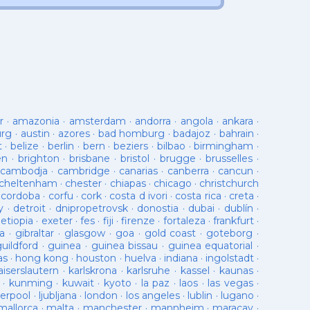
r
·
amazonia
·
amsterdam
·
andorra
·
angola
·
ankara
·
urg
·
austin
·
azores
·
bad homburg
·
badajoz
·
bahrain
·
t
·
belize
·
berlin
·
bern
·
beziers
·
bilbao
·
birmingham
·
en
·
brighton
·
brisbane
·
bristol
·
brugge
·
brusselles
·
cambodja
·
cambridge
·
canarias
·
canberra
·
cancun
·
cheltenham
·
chester
·
chiapas
·
chicago
·
christchurch
·
cordoba
·
corfu
·
cork
·
costa d ivori
·
costa rica
·
creta
·
y
·
detroit
·
dnipropetrovsk
·
donostia
·
dubai
·
dublín
·
·
etiopia
·
exeter
·
fes
·
fiji
·
firenze
·
fortaleza
·
frankfurt
·
a
·
gibraltar
·
glasgow
·
goa
·
gold coast
·
goteborg
·
guildford
·
guinea
·
guinea bissau
·
guinea equatorial
·
as
·
hong kong
·
houston
·
huelva
·
indiana
·
ingolstadt
·
aiserslautern
·
karlskrona
·
karlsruhe
·
kassel
·
kaunas
·
·
kunming
·
kuwait
·
kyoto
·
la paz
·
laos
·
las vegas
·
verpool
·
ljubljana
·
london
·
los angeles
·
lublin
·
lugano
·
mallorca
·
malta
·
manchester
·
mannheim
·
maracay
·