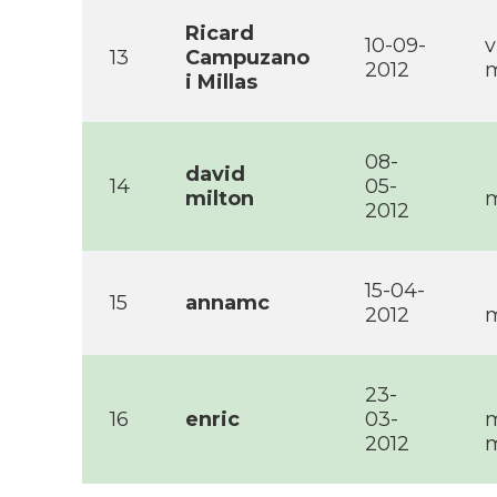
Ricard
10-09-
v
13
Campuzano
2012
m
i Millas
08-
david
14
05-
milton
m
2012
15-04-
15
annamc
2012
m
23-
16
enric
03-
m
2012
m