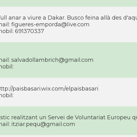
ull anar a viure a Dakar. Busco feina allà des d'aquí
ail:
figueres-emporda@live.com
obil: 691370337
ail:
salvadollambrich@gmail.com
obil:
ttp://paisbasari.wix.com/elpaisbasari
obil:
stic realitzant un Servei de Voluntariat Europeu 
ail:
itziar.pequ@gmail.com