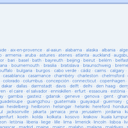
aide
·
aix-en-provence
·
al-aaiun
·
alabama
·
alaska
·
albania
·
alge
o
·
armenia
·
aruba
·
asturies
·
atenes
·
atlanta
·
auckland
·
augsb
or
·
bari
·
basel
·
bath
·
bayreuth
·
beijing
·
beirut
·
belém
·
belfas
ana
·
bournemouth
·
brasilia
·
bratislava
·
braunschweig
·
brem
buffalo
·
bulgaria
·
burgos
·
cabo verde
·
cádiz
·
cairns
·
calgary
·
·
casablanca
·
casamance
·
chambéry
·
charleston
·
chelmsford
·
·
colorado
·
columbus
·
concepción
·
connecticut
·
copenhagen
·
dakar
·
dallas
·
darmstadt
·
davis
·
delft
·
delhi
·
den haag
·
derr
ven
·
el caire
·
el salvador
·
enniskillen
·
erfurt
·
essaouira
·
estònia
ay
·
gambia
·
gasteiz
·
gdansk
·
geneve
·
genova
·
gent
·
ghan
guadeloupe
·
guangzhou
·
guatemala
·
guayaquil
·
guernsey
·
ii
·
heidelberg
·
heilbronn
·
helsingør
·
helsinki
·
hereford
·
hondur
ul
·
jacksonville
·
jakarta
·
jamaica
·
jena
·
jerusalem
·
jordania
·
k
genfurt
·
koeln
·
kolda
·
kolkata
·
kosovo
·
krakow
·
kuala lumpur
leon
·
letònia
·
liberia
·
liege
·
lille
·
lima
·
limerick
·
lincoln
·
lisboa
·
li
agascar
·
madrid
·
maine
·
mainz
·
malabo
·
malaga
·
maldives
·