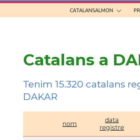
CATALANSALMON
P
Catalans a DA
Tenim 15.320 catalans re
DAKAR
data
nom
registre