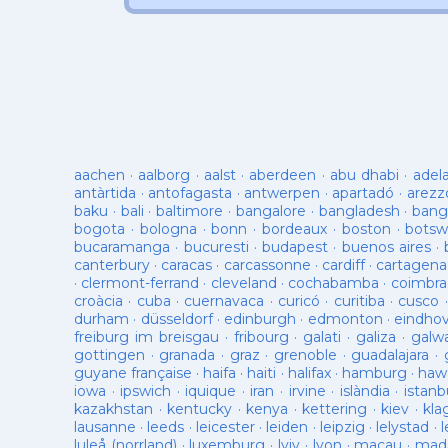
aachen
·
aalborg
·
aalst
·
aberdeen
·
abu dhabi
·
adel
antàrtida
·
antofagasta
·
antwerpen
·
apartadó
·
arezz
baku
·
bali
·
baltimore
·
bangalore
·
bangladesh
·
bang
bogota
·
bologna
·
bonn
·
bordeaux
·
boston
·
botsw
bucaramanga
·
bucuresti
·
budapest
·
buenos aires
·
canterbury
·
caracas
·
carcassonne
·
cardiff
·
cartagena
·
clermont-ferrand
·
cleveland
·
cochabamba
·
coimbra
croàcia
·
cuba
·
cuernavaca
·
curicó
·
curitiba
·
cusco
durham
·
düsseldorf
·
edinburgh
·
edmonton
·
eindho
freiburg im breisgau
·
fribourg
·
galati
·
galiza
·
galw
gottingen
·
granada
·
graz
·
grenoble
·
guadalajara
·
guyane française
·
haifa
·
haiti
·
halifax
·
hamburg
·
hawa
iowa
·
ipswich
·
iquique
·
iran
·
irvine
·
islàndia
·
istanb
kazakhstan
·
kentucky
·
kenya
·
kettering
·
kiev
·
kla
lausanne
·
leeds
·
leicester
·
leiden
·
leipzig
·
lelystad
·
luleå (norrland)
·
luxemburg
·
lviv
·
lyon
·
macau
·
mad