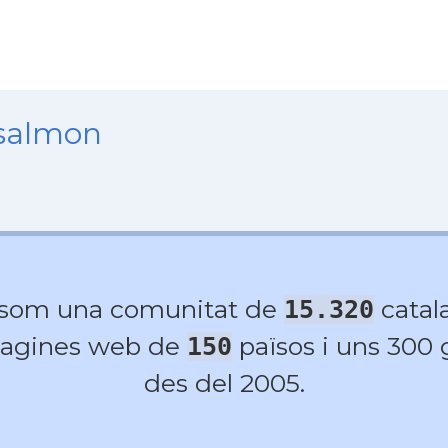
nsalmon
 som una comunitat de
catala
15.320
agines web de
països i uns 300
150
des del 2005.