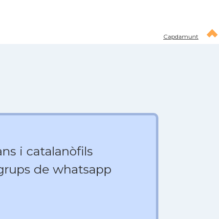
Capdamunt
ns i catalanòfils
 grups de whatsapp