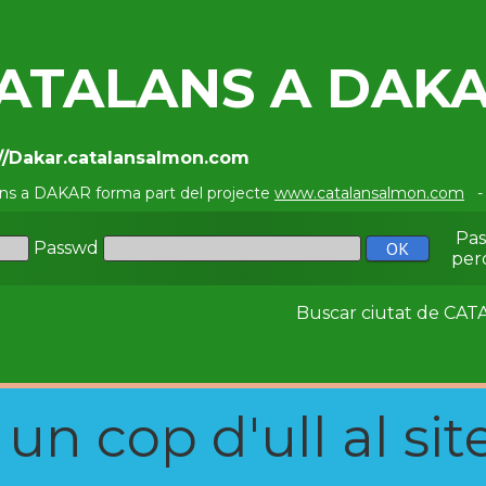
ATALANS A DAK
://Dakar.catalansalmon.com
ans a DAKAR forma part del projecte
www.catalansalmon.com
- 
Pa
Passwd
per
Buscar ciutat de C
n cop d'ull al site