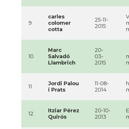
carles
V
25-11-
9
colomer
m
2015
cotta
m
Marc
20-
10
Salvadó
03-
m
Llambrich
2015
m
Jordi Palou
11-08-
h
11
i Prats
2014
m
Itziar Pérez
20-10-
E
12
Quirós
2013
m