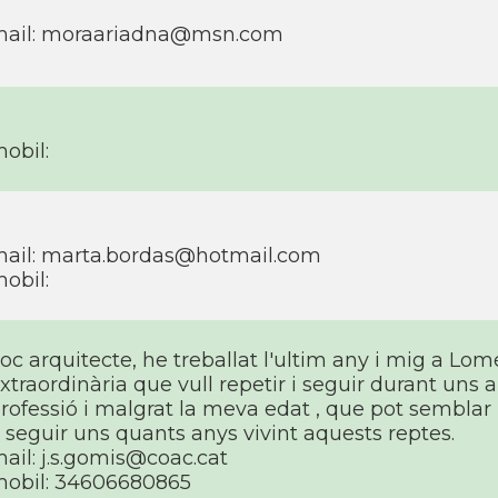
ail:
moraariadna@msn.com
obil:
ail:
marta.bordas@hotmail.com
obil:
oc arquitecte, he treballat l'ultim any i mig a Lom
xtraordinària que vull repetir i seguir durant uns 
rofessió i malgrat la meva edat , que pot semblar (i 
 seguir uns quants anys vivint aquests reptes.
ail:
j.s.gomis@coac.cat
obil: 34606680865