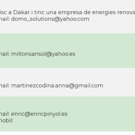
isc a Dakar i tinc una empresa de energies renovab
ail:
domo_solutions@yahoo.com
ail:
miltonsansol@yahoo.es
ail:
martinezcodina.anna@gmail.com
ail:
enric@enricpinyol.es
obil: