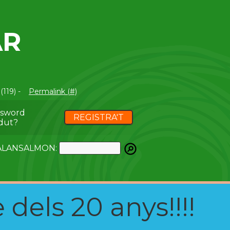
AR
(119) -
Permalink (#)
ssword
REGISTRA'T
dut?
ATALANSALMON:
 dels 20 anys!!!!