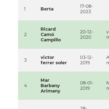
17-08-
1
Berta
2023
Ricard
20-12-
v
2
Camó
2020
m
Campillo
victor
03-12-
A
3
ferrer soler
2019
m
Mar
08-01-
N
4
Barbany
2019
m
Arimany
28-