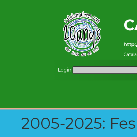
C
http
Catal
Login
2005-2025: Fes u