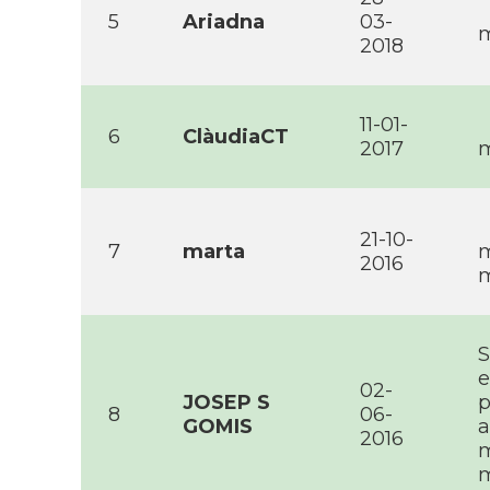
5
Ariadna
03-
m
2018
11-01-
6
ClàudiaCT
2017
m
21-10-
7
marta
m
2016
m
S
e
02-
JOSEP S
p
8
06-
GOMIS
a
2016
m
m