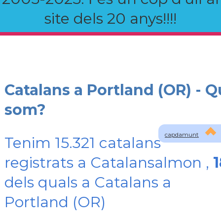
site dels 20 anys!!!!
Catalans a Portland (OR) - Q
som?
capdamunt
Tenim 15.321 catalans
registrats a Catalansalmon ,
1
dels quals a Catalans a
Portland (OR)