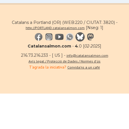
Catalans a Portland (OR) (WEB:220 / CIUTAT: 3820) -
[Nseg: 1]
http://PORTLAND.catalansalmon.com
Catalansalmon.com
-
4
.0 [
02·2025
]
216.73.216.233 - [ US ] -
info@catalansalmon.com
Avís legal / Protecció de Dades / Normes d'ús
T'agrada la iniciativa?
Convida'ns a un café