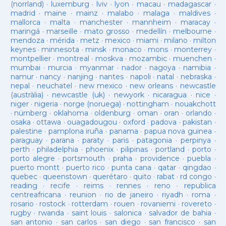
(norrland)
·
luxemburg
·
lviv
·
lyon
·
macau
·
madagascar
·
madrid
·
maine
·
mainz
·
malabo
·
malaga
·
maldives
·
mallorca
·
malta
·
manchester
·
mannheim
·
maracay
·
maringá
·
marseille
·
mato grosso
·
medellín
·
melbourne
·
mendoza
·
mérida
·
metz
·
mexico
·
miami
·
milano
·
milton
keynes
·
minnesota
·
minsk
·
monaco
·
mons
·
monterrey
·
montpellier
·
montreal
·
moskva
·
mozambic
·
muenchen
·
mumbai
·
murcia
·
myanmar
·
nador
·
nagoya
·
namibia
·
namur
·
nancy
·
nanjing
·
nantes
·
napoli
·
natal
·
nebraska
·
nepal
·
neuchatel
·
new mexico
·
new orleans
·
newcastle
(austràlia)
·
newcastle (uk)
·
newyork
·
nicaragua
·
nice
·
niger
·
nigeria
·
norge (noruega)
·
nottingham
·
nouakchott
·
nürnberg
·
oklahoma
·
oldenburg
·
oman
·
oran
·
orlando
·
osaka
·
ottawa
·
ouagadougou
·
oxford
·
padova
·
pakistan
·
palestine
·
pamplona iruña
·
panama
·
papua nova guinea
·
paraguay
·
parana
·
paraty
·
paris
·
patagonia
·
perpinya
·
perth
·
philadelphia
·
phoenix
·
pilipinas
·
portland
·
porto
·
porto alegre
·
portsmouth
·
praha
·
providence
·
puebla
·
puerto montt
·
puerto rico
·
punta cana
·
qatar
·
qingdao
·
quebec
·
queenstown
·
querétaro
·
quito
·
rabat
·
rd congo
·
reading
·
recife
·
reims
·
rennes
·
reno
·
republica
centreafricana
·
reunion
·
rio de janeiro
·
riyadh
·
roma
·
rosario
·
rostock
·
rotterdam
·
rouen
·
rovaniemi
·
rovereto
·
rugby
·
rwanda
·
saint louis
·
salonica
·
salvador de bahia
·
san antonio
·
san carlos
·
san diego
·
san francisco
·
san