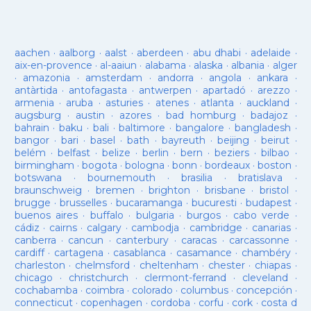
aachen
·
aalborg
·
aalst
·
aberdeen
·
abu dhabi
·
adelaide
·
aix-en-provence
·
al-aaiun
·
alabama
·
alaska
·
albania
·
alger
·
amazonia
·
amsterdam
·
andorra
·
angola
·
ankara
·
antàrtida
·
antofagasta
·
antwerpen
·
apartadó
·
arezzo
·
armenia
·
aruba
·
asturies
·
atenes
·
atlanta
·
auckland
·
augsburg
·
austin
·
azores
·
bad homburg
·
badajoz
·
bahrain
·
baku
·
bali
·
baltimore
·
bangalore
·
bangladesh
·
bangor
·
bari
·
basel
·
bath
·
bayreuth
·
beijing
·
beirut
·
belém
·
belfast
·
belize
·
berlin
·
bern
·
beziers
·
bilbao
·
birmingham
·
bogota
·
bologna
·
bonn
·
bordeaux
·
boston
·
botswana
·
bournemouth
·
brasilia
·
bratislava
·
braunschweig
·
bremen
·
brighton
·
brisbane
·
bristol
·
brugge
·
brusselles
·
bucaramanga
·
bucuresti
·
budapest
·
buenos aires
·
buffalo
·
bulgaria
·
burgos
·
cabo verde
·
cádiz
·
cairns
·
calgary
·
cambodja
·
cambridge
·
canarias
·
canberra
·
cancun
·
canterbury
·
caracas
·
carcassonne
·
cardiff
·
cartagena
·
casablanca
·
casamance
·
chambéry
·
charleston
·
chelmsford
·
cheltenham
·
chester
·
chiapas
·
chicago
·
christchurch
·
clermont-ferrand
·
cleveland
·
cochabamba
·
coimbra
·
colorado
·
columbus
·
concepción
·
connecticut
·
copenhagen
·
cordoba
·
corfu
·
cork
·
costa d