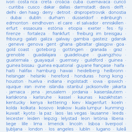
ivori
·
costa rica
·
creta
·
croàcia
·
cuba
·
cuernavaca
·
curicó
·
curitiba
·
cusco
·
dakar
·
dallas
·
darmstadt
·
davis
·
delft
·
delhi
·
den haag
·
derry
·
detroit
·
dnipropetrovsk
·
donostia
·
dubai
·
dublín
·
durham
·
düsseldorf
·
edinburgh
·
edmonton
·
eindhoven
·
el caire
·
el salvador
·
enniskillen
·
erfurt
·
essaouira
·
estònia
·
etiopia
·
exeter
·
fes
·
fiji
·
firenze
·
fortaleza
·
frankfurt
·
freiburg im breisgau
·
fribourg
·
galati
·
galiza
·
galway
·
gambia
·
gasteiz
·
gdansk
·
geneve
·
genova
·
gent
·
ghana
·
gibraltar
·
glasgow
·
goa
·
gold coast
·
goteborg
·
gottingen
·
granada
·
graz
·
grenoble
·
guadalajara
·
guadeloupe
·
guangzhou
·
guatemala
·
guayaquil
·
guernsey
·
guildford
·
guinea
·
guinea bissau
·
guinea equatorial
·
guyane française
·
haifa
·
haiti
·
halifax
·
hamburg
·
hawaii
·
heidelberg
·
heilbronn
·
helsingør
·
helsinki
·
hereford
·
honduras
·
hong kong
·
houston
·
huelva
·
indiana
·
ingolstadt
·
iowa
·
ipswich
·
iquique
·
iran
·
irvine
·
islàndia
·
istanbul
·
jacksonville
·
jakarta
·
jamaica
·
jena
·
jerusalem
·
jordania
·
kaiserslautern
·
karlskrona
·
karlsruhe
·
kassel
·
kaunas
·
kazakhstan
·
kentucky
·
kenya
·
kettering
·
kiev
·
klagenfurt
·
koeln
·
kolda
·
kolkata
·
kosovo
·
krakow
·
kuala lumpur
·
kunming
·
kuwait
·
kyoto
·
la paz
·
laos
·
las vegas
·
lausanne
·
leeds
·
leicester
·
leiden
·
leipzig
·
lelystad
·
leon
·
letònia
·
liberia
·
liege
·
lille
·
lima
·
limerick
·
lincoln
·
lisboa
·
liverpool
·
ljubljana
·
london
·
los angeles
·
lublin
·
lugano
·
luleå