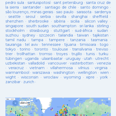
pedro sula
·
sanluispotosí
·
sant petersburg
·
santa cruz de
la sierra
·
santander
·
santiago de chile
·
santo domingo
·
são lourenço, minas gerais
·
sao paulo
·
sarasota
·
sardenya
·
seattle
·
seoul
·
serbia
·
sevilla
·
shanghai
·
sheffield
·
shenzhen
·
sherbrooke
·
sibèria
·
sicilia
·
silicon valley
·
singapore
·
south sudan
·
southampton
·
sri lanka
·
stirling
·
stockholm
·
strasbourg
·
stuttgart
·
sud-âfrica
·
sudan
·
suzhou
·
sydney
·
szczecin
·
tailandia
·
taiwan
·
tajikistan
·
tamil nadu
·
tampa
·
tampere
·
tanzania
·
tasmania
·
tauranga
·
tel aviv
·
tennessee
·
tijuana
·
timisoara
·
togo
·
tokyo
·
torino
·
toronto
·
toulouse
·
transilvania
·
treviso
·
trier
·
trollhattan
·
tromso
·
troyes
·
trujillo
·
tunis
·
turku
·
tübingen
·
uganda
·
ulaanbaatar
·
uruguay
·
utah
·
utrecht
·
uzbekistan
·
valladolid
·
vancouver
·
vasterbotten
·
venezia
·
veracruz
·
vietnam
·
villahermosa
·
vilnius
·
virginia
·
warrnambool
·
warszawa
·
washington
·
wellington
·
wien
·
wight
·
wisconsin
·
wroclaw
·
wyoming
·
xipre
·
york
·
zanzibar
·
zurich
·