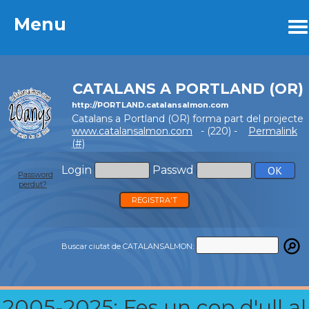
Menu
Menu
CATALANS A PORTLAND (OR)
http://PORTLAND.catalansalmon.com
Catalans a Portland (OR) forma part del projecte
www.catalansalmon.com
- (220) -
Permalink
(#)
Login
Passwd
Password
perdut?
REGISTRA'T
Buscar ciutat de CATALANSALMON:
2005-2025: Fes un cop d'ull al