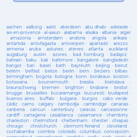
aachen
·
aalborg
·
aalst
·
aberdeen
·
abu dhabi
·
adelaide
·
aix-en-provence
·
al-aaiun
·
alabama
·
alaska
·
albania
·
alger
·
amazonia
·
amsterdam
·
andorra
·
angola
·
ankara
·
antàrtida
·
antofagasta
·
antwerpen
·
apartadó
·
arezzo
·
armenia
·
aruba
·
asturies
·
atenes
·
atlanta
·
auckland
·
augsburg
·
austin
·
azores
·
bad homburg
·
badajoz
·
bahrain
·
baku
·
bali
·
baltimore
·
bangalore
·
bangladesh
·
bangor
·
bari
·
basel
·
bath
·
bayreuth
·
beijing
·
beirut
·
belém
·
belfast
·
belize
·
berlin
·
bern
·
beziers
·
bilbao
·
birmingham
·
bogota
·
bologna
·
bonn
·
bordeaux
·
boston
·
botswana
·
bournemouth
·
brasilia
·
bratislava
·
braunschweig
·
bremen
·
brighton
·
brisbane
·
bristol
·
brugge
·
brusselles
·
bucaramanga
·
bucuresti
·
budapest
·
buenos aires
·
buffalo
·
bulgaria
·
burgos
·
cabo verde
·
cádiz
·
cairns
·
calgary
·
cambodja
·
cambridge
·
canarias
·
canberra
·
cancun
·
canterbury
·
caracas
·
carcassonne
·
cardiff
·
cartagena
·
casablanca
·
casamance
·
chambéry
·
charleston
·
chelmsford
·
cheltenham
·
chester
·
chiapas
·
chicago
·
christchurch
·
clermont-ferrand
·
cleveland
·
cochabamba
·
coimbra
·
colorado
·
columbus
·
concepción
·