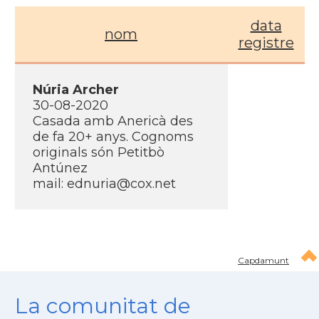
data
nom
registre
Núria Archer
30-08-2020
Casada amb Anericà des
de fa 20+ anys. Cognoms
originals són Petitbò
Antúnez
mail:
ednuria@cox.net
Capdamunt
La comunitat de