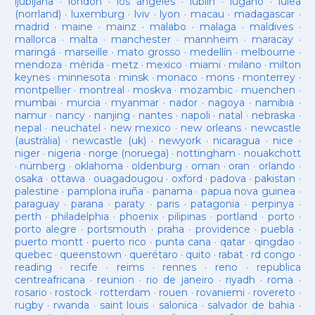
ljubljana
·
london
·
los angeles
·
lublin
·
lugano
·
luleå
(norrland)
·
luxemburg
·
lviv
·
lyon
·
macau
·
madagascar
·
madrid
·
maine
·
mainz
·
malabo
·
malaga
·
maldives
·
mallorca
·
malta
·
manchester
·
mannheim
·
maracay
·
maringá
·
marseille
·
mato grosso
·
medellín
·
melbourne
·
mendoza
·
mérida
·
metz
·
mexico
·
miami
·
milano
·
milton
keynes
·
minnesota
·
minsk
·
monaco
·
mons
·
monterrey
·
montpellier
·
montreal
·
moskva
·
mozambic
·
muenchen
·
mumbai
·
murcia
·
myanmar
·
nador
·
nagoya
·
namibia
·
namur
·
nancy
·
nanjing
·
nantes
·
napoli
·
natal
·
nebraska
·
nepal
·
neuchatel
·
new mexico
·
new orleans
·
newcastle
(austràlia)
·
newcastle (uk)
·
newyork
·
nicaragua
·
nice
·
niger
·
nigeria
·
norge (noruega)
·
nottingham
·
nouakchott
·
nürnberg
·
oklahoma
·
oldenburg
·
oman
·
oran
·
orlando
·
osaka
·
ottawa
·
ouagadougou
·
oxford
·
padova
·
pakistan
·
palestine
·
pamplona iruña
·
panama
·
papua nova guinea
·
paraguay
·
parana
·
paraty
·
paris
·
patagonia
·
perpinya
·
perth
·
philadelphia
·
phoenix
·
pilipinas
·
portland
·
porto
·
porto alegre
·
portsmouth
·
praha
·
providence
·
puebla
·
puerto montt
·
puerto rico
·
punta cana
·
qatar
·
qingdao
·
quebec
·
queenstown
·
querétaro
·
quito
·
rabat
·
rd congo
·
reading
·
recife
·
reims
·
rennes
·
reno
·
republica
centreafricana
·
reunion
·
rio de janeiro
·
riyadh
·
roma
·
rosario
·
rostock
·
rotterdam
·
rouen
·
rovaniemi
·
rovereto
·
rugby
·
rwanda
·
saint louis
·
salonica
·
salvador de bahia
·