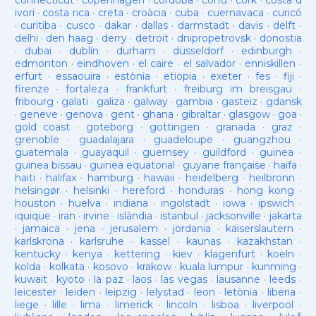
connecticut
·
copenhagen
·
cordoba
·
corfu
·
cork
·
costa d
ivori
·
costa rica
·
creta
·
croàcia
·
cuba
·
cuernavaca
·
curicó
·
curitiba
·
cusco
·
dakar
·
dallas
·
darmstadt
·
davis
·
delft
·
delhi
·
den haag
·
derry
·
detroit
·
dnipropetrovsk
·
donostia
·
dubai
·
dublín
·
durham
·
düsseldorf
·
edinburgh
·
edmonton
·
eindhoven
·
el caire
·
el salvador
·
enniskillen
·
erfurt
·
essaouira
·
estònia
·
etiopia
·
exeter
·
fes
·
fiji
·
firenze
·
fortaleza
·
frankfurt
·
freiburg im breisgau
·
fribourg
·
galati
·
galiza
·
galway
·
gambia
·
gasteiz
·
gdansk
·
geneve
·
genova
·
gent
·
ghana
·
gibraltar
·
glasgow
·
goa
·
gold coast
·
goteborg
·
gottingen
·
granada
·
graz
·
grenoble
·
guadalajara
·
guadeloupe
·
guangzhou
·
guatemala
·
guayaquil
·
guernsey
·
guildford
·
guinea
·
guinea bissau
·
guinea equatorial
·
guyane française
·
haifa
·
haiti
·
halifax
·
hamburg
·
hawaii
·
heidelberg
·
heilbronn
·
helsingør
·
helsinki
·
hereford
·
honduras
·
hong kong
·
houston
·
huelva
·
indiana
·
ingolstadt
·
iowa
·
ipswich
·
iquique
·
iran
·
irvine
·
islàndia
·
istanbul
·
jacksonville
·
jakarta
·
jamaica
·
jena
·
jerusalem
·
jordania
·
kaiserslautern
·
karlskrona
·
karlsruhe
·
kassel
·
kaunas
·
kazakhstan
·
kentucky
·
kenya
·
kettering
·
kiev
·
klagenfurt
·
koeln
·
kolda
·
kolkata
·
kosovo
·
krakow
·
kuala lumpur
·
kunming
·
kuwait
·
kyoto
·
la paz
·
laos
·
las vegas
·
lausanne
·
leeds
·
leicester
·
leiden
·
leipzig
·
lelystad
·
leon
·
letònia
·
liberia
·
liege
·
lille
·
lima
·
limerick
·
lincoln
·
lisboa
·
liverpool
·