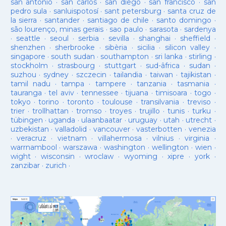
san antonio
·
san carlos
·
san diego
·
san francisco
·
san
pedro sula
·
sanluispotosí
·
sant petersburg
·
santa cruz de
la sierra
·
santander
·
santiago de chile
·
santo domingo
·
são lourenço, minas gerais
·
sao paulo
·
sarasota
·
sardenya
·
seattle
·
seoul
·
serbia
·
sevilla
·
shanghai
·
sheffield
·
shenzhen
·
sherbrooke
·
sibèria
·
sicilia
·
silicon valley
·
singapore
·
south sudan
·
southampton
·
sri lanka
·
stirling
·
stockholm
·
strasbourg
·
stuttgart
·
sud-âfrica
·
sudan
·
suzhou
·
sydney
·
szczecin
·
tailandia
·
taiwan
·
tajikistan
·
tamil nadu
·
tampa
·
tampere
·
tanzania
·
tasmania
·
tauranga
·
tel aviv
·
tennessee
·
tijuana
·
timisoara
·
togo
·
tokyo
·
torino
·
toronto
·
toulouse
·
transilvania
·
treviso
·
trier
·
trollhattan
·
tromso
·
troyes
·
trujillo
·
tunis
·
turku
·
tübingen
·
uganda
·
ulaanbaatar
·
uruguay
·
utah
·
utrecht
·
uzbekistan
·
valladolid
·
vancouver
·
vasterbotten
·
venezia
·
veracruz
·
vietnam
·
villahermosa
·
vilnius
·
virginia
·
warrnambool
·
warszawa
·
washington
·
wellington
·
wien
·
wight
·
wisconsin
·
wroclaw
·
wyoming
·
xipre
·
york
·
zanzibar
·
zurich
·