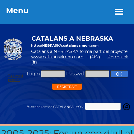
Menu
Menu
CATALANS A NEBRASKA
http://NEBRASKA.catalansalmon.com
Catalans a NEBRASKA forma part del projecte
www.catalansalmon.com
- (462) -
Permalink
(#)
Login
Passwd
Password
perdut?
REGISTRA'T
Buscar ciutat de CATALANSALMON:
2005-2025: Fes un cop d'ull al