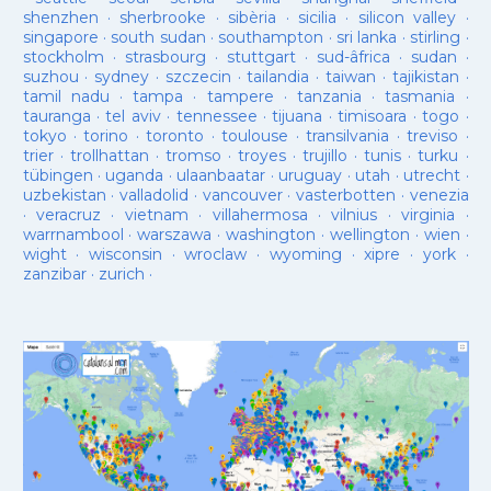
shenzhen
·
sherbrooke
·
sibèria
·
sicilia
·
silicon valley
·
singapore
·
south sudan
·
southampton
·
sri lanka
·
stirling
·
stockholm
·
strasbourg
·
stuttgart
·
sud-âfrica
·
sudan
·
suzhou
·
sydney
·
szczecin
·
tailandia
·
taiwan
·
tajikistan
·
tamil nadu
·
tampa
·
tampere
·
tanzania
·
tasmania
·
tauranga
·
tel aviv
·
tennessee
·
tijuana
·
timisoara
·
togo
·
tokyo
·
torino
·
toronto
·
toulouse
·
transilvania
·
treviso
·
trier
·
trollhattan
·
tromso
·
troyes
·
trujillo
·
tunis
·
turku
·
tübingen
·
uganda
·
ulaanbaatar
·
uruguay
·
utah
·
utrecht
·
uzbekistan
·
valladolid
·
vancouver
·
vasterbotten
·
venezia
·
veracruz
·
vietnam
·
villahermosa
·
vilnius
·
virginia
·
warrnambool
·
warszawa
·
washington
·
wellington
·
wien
·
wight
·
wisconsin
·
wroclaw
·
wyoming
·
xipre
·
york
·
zanzibar
·
zurich
·