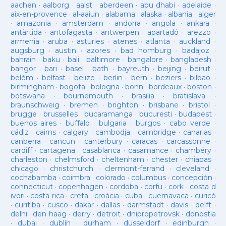
aachen
·
aalborg
·
aalst
·
aberdeen
·
abu dhabi
·
adelaide
·
aix-en-provence
·
al-aaiun
·
alabama
·
alaska
·
albania
·
alger
·
amazonia
·
amsterdam
·
andorra
·
angola
·
ankara
·
antàrtida
·
antofagasta
·
antwerpen
·
apartadó
·
arezzo
·
armenia
·
aruba
·
asturies
·
atenes
·
atlanta
·
auckland
·
augsburg
·
austin
·
azores
·
bad homburg
·
badajoz
·
bahrain
·
baku
·
bali
·
baltimore
·
bangalore
·
bangladesh
·
bangor
·
bari
·
basel
·
bath
·
bayreuth
·
beijing
·
beirut
·
belém
·
belfast
·
belize
·
berlin
·
bern
·
beziers
·
bilbao
·
birmingham
·
bogota
·
bologna
·
bonn
·
bordeaux
·
boston
·
botswana
·
bournemouth
·
brasilia
·
bratislava
·
braunschweig
·
bremen
·
brighton
·
brisbane
·
bristol
·
brugge
·
brusselles
·
bucaramanga
·
bucuresti
·
budapest
·
buenos aires
·
buffalo
·
bulgaria
·
burgos
·
cabo verde
·
cádiz
·
cairns
·
calgary
·
cambodja
·
cambridge
·
canarias
·
canberra
·
cancun
·
canterbury
·
caracas
·
carcassonne
·
cardiff
·
cartagena
·
casablanca
·
casamance
·
chambéry
·
charleston
·
chelmsford
·
cheltenham
·
chester
·
chiapas
·
chicago
·
christchurch
·
clermont-ferrand
·
cleveland
·
cochabamba
·
coimbra
·
colorado
·
columbus
·
concepción
·
connecticut
·
copenhagen
·
cordoba
·
corfu
·
cork
·
costa d
ivori
·
costa rica
·
creta
·
croàcia
·
cuba
·
cuernavaca
·
curicó
·
curitiba
·
cusco
·
dakar
·
dallas
·
darmstadt
·
davis
·
delft
·
delhi
·
den haag
·
derry
·
detroit
·
dnipropetrovsk
·
donostia
·
dubai
·
dublín
·
durham
·
düsseldorf
·
edinburgh
·