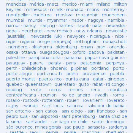
mendoza
·
mérida
·
metz
·
mexico
·
miami
·
milano
·
milton
keynes
·
minnesota
·
minsk
·
monaco
·
mons
·
monterrey
·
montpellier
·
montreal
·
moskva
·
mozambic
·
muenchen
·
mumbai
·
murcia
·
myanmar
·
nador
·
nagoya
·
namibia
·
namur
·
nancy
·
nanjing
·
nantes
·
napoli
·
natal
·
nebraska
·
nepal
·
neuchatel
·
new mexico
·
new orleans
·
newcastle
(austràlia)
·
newcastle (uk)
·
newyork
·
nicaragua
·
nice
·
niger
·
nigeria
·
norge (noruega)
·
nottingham
·
nouakchott
·
nürnberg
·
oklahoma
·
oldenburg
·
oman
·
oran
·
orlando
·
osaka
·
ottawa
·
ouagadougou
·
oxford
·
padova
·
pakistan
·
palestine
·
pamplona iruña
·
panama
·
papua nova guinea
·
paraguay
·
parana
·
paraty
·
paris
·
patagonia
·
perpinya
·
perth
·
philadelphia
·
phoenix
·
pilipinas
·
portland
·
porto
·
porto alegre
·
portsmouth
·
praha
·
providence
·
puebla
·
puerto montt
·
puerto rico
·
punta cana
·
qatar
·
qingdao
·
quebec
·
queenstown
·
querétaro
·
quito
·
rabat
·
rd congo
·
reading
·
recife
·
reims
·
rennes
·
reno
·
republica
centreafricana
·
reunion
·
rio de janeiro
·
riyadh
·
roma
·
rosario
·
rostock
·
rotterdam
·
rouen
·
rovaniemi
·
rovereto
·
rugby
·
rwanda
·
saint louis
·
salonica
·
salvador de bahia
·
san antonio
·
san carlos
·
san diego
·
san francisco
·
san
pedro sula
·
sanluispotosí
·
sant petersburg
·
santa cruz de
la sierra
·
santander
·
santiago de chile
·
santo domingo
·
são lourenço, minas gerais
·
sao paulo
·
sarasota
·
sardenya
·
seattle
·
seoul
·
serbia
·
sevilla
·
shanghai
·
sheffield
·