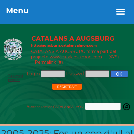
Menu
Menu
CATALANS A AUGSBURG
http://augsburg.catalansalmon.com
CATALANS A AUGSBURG forma part del
projecte
www.catalansalmon.com
- (479) -
Permalink (#)
Login
Passwd
Password
perdut?
REGISTRA'T
Buscar ciutat de CATALANSALMON:
2005-2025: Fes un cop d'ull al