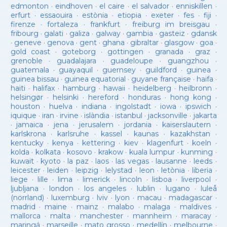
edmonton
·
eindhoven
·
el caire
·
el salvador
·
enniskillen
·
erfurt
·
essaouira
·
estònia
·
etiopia
·
exeter
·
fes
·
fiji
·
firenze
·
fortaleza
·
frankfurt
·
freiburg im breisgau
·
fribourg
·
galati
·
galiza
·
galway
·
gambia
·
gasteiz
·
gdansk
·
geneve
·
genova
·
gent
·
ghana
·
gibraltar
·
glasgow
·
goa
·
gold coast
·
goteborg
·
gottingen
·
granada
·
graz
·
grenoble
·
guadalajara
·
guadeloupe
·
guangzhou
·
guatemala
·
guayaquil
·
guernsey
·
guildford
·
guinea
·
guinea bissau
·
guinea equatorial
·
guyane française
·
haifa
·
haiti
·
halifax
·
hamburg
·
hawaii
·
heidelberg
·
heilbronn
·
helsingør
·
helsinki
·
hereford
·
honduras
·
hong kong
·
houston
·
huelva
·
indiana
·
ingolstadt
·
iowa
·
ipswich
·
iquique
·
iran
·
irvine
·
islàndia
·
istanbul
·
jacksonville
·
jakarta
·
jamaica
·
jena
·
jerusalem
·
jordania
·
kaiserslautern
·
karlskrona
·
karlsruhe
·
kassel
·
kaunas
·
kazakhstan
·
kentucky
·
kenya
·
kettering
·
kiev
·
klagenfurt
·
koeln
·
kolda
·
kolkata
·
kosovo
·
krakow
·
kuala lumpur
·
kunming
·
kuwait
·
kyoto
·
la paz
·
laos
·
las vegas
·
lausanne
·
leeds
·
leicester
·
leiden
·
leipzig
·
lelystad
·
leon
·
letònia
·
liberia
·
liege
·
lille
·
lima
·
limerick
·
lincoln
·
lisboa
·
liverpool
·
ljubljana
·
london
·
los angeles
·
lublin
·
lugano
·
luleå
(norrland)
·
luxemburg
·
lviv
·
lyon
·
macau
·
madagascar
·
madrid
·
maine
·
mainz
·
malabo
·
malaga
·
maldives
·
mallorca
·
malta
·
manchester
·
mannheim
·
maracay
·
maringá
·
marseille
·
mato grosso
·
medellín
·
melbourne
·