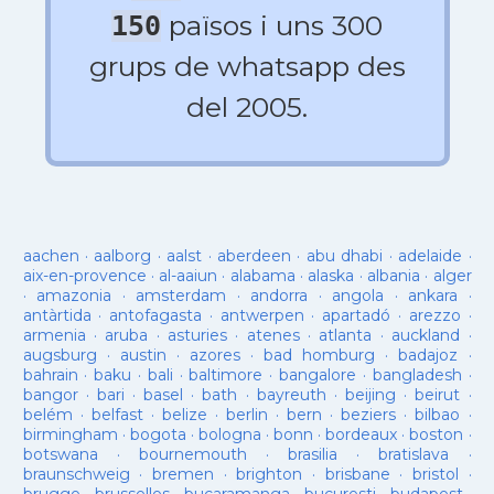
països i uns 300
150
grups de whatsapp des
del 2005.
aachen
·
aalborg
·
aalst
·
aberdeen
·
abu dhabi
·
adelaide
·
aix-en-provence
·
al-aaiun
·
alabama
·
alaska
·
albania
·
alger
·
amazonia
·
amsterdam
·
andorra
·
angola
·
ankara
·
antàrtida
·
antofagasta
·
antwerpen
·
apartadó
·
arezzo
·
armenia
·
aruba
·
asturies
·
atenes
·
atlanta
·
auckland
·
augsburg
·
austin
·
azores
·
bad homburg
·
badajoz
·
bahrain
·
baku
·
bali
·
baltimore
·
bangalore
·
bangladesh
·
bangor
·
bari
·
basel
·
bath
·
bayreuth
·
beijing
·
beirut
·
belém
·
belfast
·
belize
·
berlin
·
bern
·
beziers
·
bilbao
·
birmingham
·
bogota
·
bologna
·
bonn
·
bordeaux
·
boston
·
botswana
·
bournemouth
·
brasilia
·
bratislava
·
braunschweig
·
bremen
·
brighton
·
brisbane
·
bristol
·