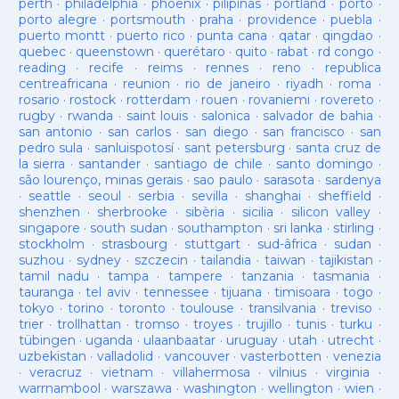
perth
·
philadelphia
·
phoenix
·
pilipinas
·
portland
·
porto
·
porto alegre
·
portsmouth
·
praha
·
providence
·
puebla
·
puerto montt
·
puerto rico
·
punta cana
·
qatar
·
qingdao
·
quebec
·
queenstown
·
querétaro
·
quito
·
rabat
·
rd congo
·
reading
·
recife
·
reims
·
rennes
·
reno
·
republica
centreafricana
·
reunion
·
rio de janeiro
·
riyadh
·
roma
·
rosario
·
rostock
·
rotterdam
·
rouen
·
rovaniemi
·
rovereto
·
rugby
·
rwanda
·
saint louis
·
salonica
·
salvador de bahia
·
san antonio
·
san carlos
·
san diego
·
san francisco
·
san
pedro sula
·
sanluispotosí
·
sant petersburg
·
santa cruz de
la sierra
·
santander
·
santiago de chile
·
santo domingo
·
são lourenço, minas gerais
·
sao paulo
·
sarasota
·
sardenya
·
seattle
·
seoul
·
serbia
·
sevilla
·
shanghai
·
sheffield
·
shenzhen
·
sherbrooke
·
sibèria
·
sicilia
·
silicon valley
·
singapore
·
south sudan
·
southampton
·
sri lanka
·
stirling
·
stockholm
·
strasbourg
·
stuttgart
·
sud-âfrica
·
sudan
·
suzhou
·
sydney
·
szczecin
·
tailandia
·
taiwan
·
tajikistan
·
tamil nadu
·
tampa
·
tampere
·
tanzania
·
tasmania
·
tauranga
·
tel aviv
·
tennessee
·
tijuana
·
timisoara
·
togo
·
tokyo
·
torino
·
toronto
·
toulouse
·
transilvania
·
treviso
·
trier
·
trollhattan
·
tromso
·
troyes
·
trujillo
·
tunis
·
turku
·
tübingen
·
uganda
·
ulaanbaatar
·
uruguay
·
utah
·
utrecht
·
uzbekistan
·
valladolid
·
vancouver
·
vasterbotten
·
venezia
·
veracruz
·
vietnam
·
villahermosa
·
vilnius
·
virginia
·
warrnambool
·
warszawa
·
washington
·
wellington
·
wien
·