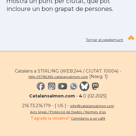
mostra un punt per ciutat, que pot
incloure un bon grapat de persones.
Tornar al capdamunt
Catalans a STIRLING (WEB:244 / CIUTAT: 10004) -
[Nseg: 1]
http://STIRLING.catalansalmon.com
Catalansalmon.com
-
4
.0 [
02·2025
]
216.73.216.179 - [ US ] -
info@catalansalmon.com
Avís legal / Protecció de Dades / Normes d'ús
T'agrada la iniciativa?
Convida'ns a un café