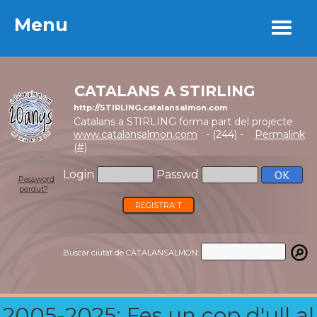
Menu
Menu
CATALANS A STIRLING
http://STIRLING.catalansalmon.com
Catalans a STIRLING forma part del projecte
www.catalansalmon.com
- (244) -
Permalink
(#)
Login
Passwd
Password
perdut?
REGISTRA'T
Buscar ciutat de CATALANSALMON:
2005-2025: Fes un cop d'ull al