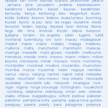
iquique
·
iran
·
irvine
·
islàndia
·
istanbul
·
jacksonville
·
jakarta
·
jamaica
·
jena
·
jerusalem
·
jordania
·
kaiserslautern
·
karlskrona
·
karlsruhe
·
kassel
·
kaunas
·
kazakhstan
·
kentucky
·
kenya
·
kettering
·
kiev
·
klagenfurt
·
koeln
·
kolda
·
kolkata
·
kosovo
·
krakow
·
kuala lumpur
·
kunming
·
kuwait
·
kyoto
·
la paz
·
laos
·
las vegas
·
lausanne
·
leeds
·
leicester
·
leiden
·
leipzig
·
lelystad
·
leon
·
letònia
·
liberia
·
liege
·
lille
·
lima
·
limerick
·
lincoln
·
lisboa
·
liverpool
·
ljubljana
·
london
·
los angeles
·
lublin
·
lugano
·
luleå
(norrland)
·
luxemburg
·
lviv
·
lyon
·
macau
·
madagascar
·
madrid
·
maine
·
mainz
·
malabo
·
malaga
·
maldives
·
mallorca
·
malta
·
manchester
·
mannheim
·
maracay
·
maringá
·
marseille
·
mato grosso
·
medellín
·
melbourne
·
mendoza
·
mérida
·
metz
·
mexico
·
miami
·
milano
·
milton
keynes
·
minnesota
·
minsk
·
monaco
·
mons
·
monterrey
·
montpellier
·
montreal
·
moskva
·
mozambic
·
muenchen
·
mumbai
·
murcia
·
myanmar
·
nador
·
nagoya
·
namibia
·
namur
·
nancy
·
nanjing
·
nantes
·
napoli
·
natal
·
nebraska
·
nepal
·
neuchatel
·
new mexico
·
new orleans
·
newcastle
(austràlia)
·
newcastle (uk)
·
newyork
·
nicaragua
·
nice
·
niger
·
nigeria
·
norge (noruega)
·
nottingham
·
nouakchott
·
nürnberg
·
oklahoma
·
oldenburg
·
oman
·
oran
·
orlando
·
osaka
·
ottawa
·
ouagadougou
·
oxford
·
padova
·
pakistan
·
palestine
·
pamplona iruña
·
panama
·
papua nova guinea
·
paraguay
·
parana
·
paraty
·
paris
·
patagonia
·
perpinya
·