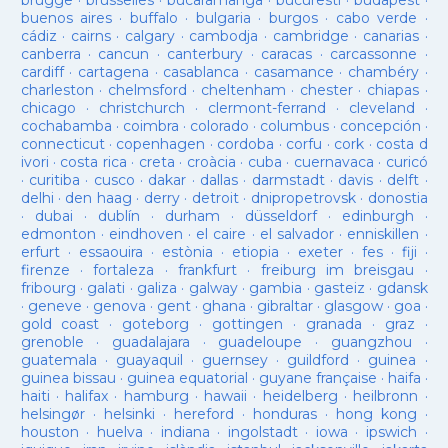
brugge
·
brusselles
·
bucaramanga
·
bucuresti
·
budapest
·
buenos aires
·
buffalo
·
bulgaria
·
burgos
·
cabo verde
·
cádiz
·
cairns
·
calgary
·
cambodja
·
cambridge
·
canarias
·
canberra
·
cancun
·
canterbury
·
caracas
·
carcassonne
·
cardiff
·
cartagena
·
casablanca
·
casamance
·
chambéry
·
charleston
·
chelmsford
·
cheltenham
·
chester
·
chiapas
·
chicago
·
christchurch
·
clermont-ferrand
·
cleveland
·
cochabamba
·
coimbra
·
colorado
·
columbus
·
concepción
·
connecticut
·
copenhagen
·
cordoba
·
corfu
·
cork
·
costa d
ivori
·
costa rica
·
creta
·
croàcia
·
cuba
·
cuernavaca
·
curicó
·
curitiba
·
cusco
·
dakar
·
dallas
·
darmstadt
·
davis
·
delft
·
delhi
·
den haag
·
derry
·
detroit
·
dnipropetrovsk
·
donostia
·
dubai
·
dublín
·
durham
·
düsseldorf
·
edinburgh
·
edmonton
·
eindhoven
·
el caire
·
el salvador
·
enniskillen
·
erfurt
·
essaouira
·
estònia
·
etiopia
·
exeter
·
fes
·
fiji
·
firenze
·
fortaleza
·
frankfurt
·
freiburg im breisgau
·
fribourg
·
galati
·
galiza
·
galway
·
gambia
·
gasteiz
·
gdansk
·
geneve
·
genova
·
gent
·
ghana
·
gibraltar
·
glasgow
·
goa
·
gold coast
·
goteborg
·
gottingen
·
granada
·
graz
·
grenoble
·
guadalajara
·
guadeloupe
·
guangzhou
·
guatemala
·
guayaquil
·
guernsey
·
guildford
·
guinea
·
guinea bissau
·
guinea equatorial
·
guyane française
·
haifa
·
haiti
·
halifax
·
hamburg
·
hawaii
·
heidelberg
·
heilbronn
·
helsingør
·
helsinki
·
hereford
·
honduras
·
hong kong
·
houston
·
huelva
·
indiana
·
ingolstadt
·
iowa
·
ipswich
·