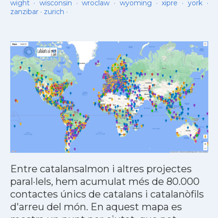
wight
·
wisconsin
·
wroclaw
·
wyoming
·
xipre
·
york
·
zanzibar
·
zurich
·
Entre catalansalmon i altres projectes
paral·lels, hem acumulat més de 80.000
contactes únics de catalans i catalanòfils
d'arreu del món. En aquest mapa es