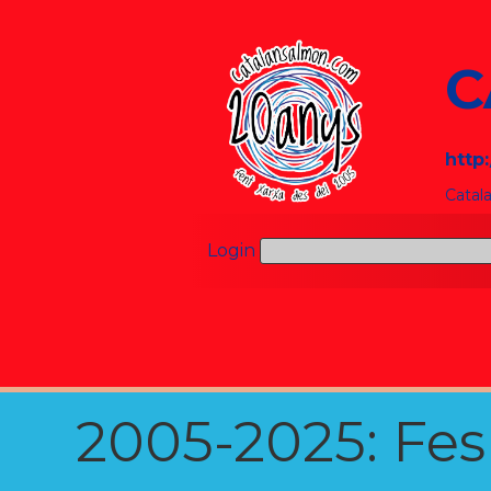
C
http
Catal
Login
2005-2025: Fes u