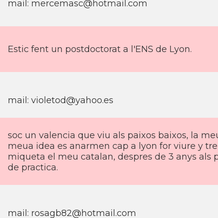
mail:
mercemasc@hotmail.com
Estic fent un postdoctorat a l'ENS de Lyon.
mail:
violetod@yahoo.es
soc un valencia que viu als paixos baixos, la meu
meua idea es anarmen cap a lyon for viure y treb
miqueta el meu catalan, despres de 3 anys als 
de practica.
mail:
rosagb82@hotmail.com