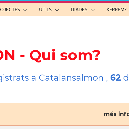
ROJECTES
UTILS
DIADES
XERREM?
ON - Qui som?
gistrats a Catalansalmon ,
62
d
més inf