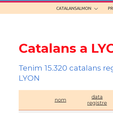
CATALANSALMON
P
Catalans a LY
Tenim 15.320 catalans re
LYON
data
nom
registre