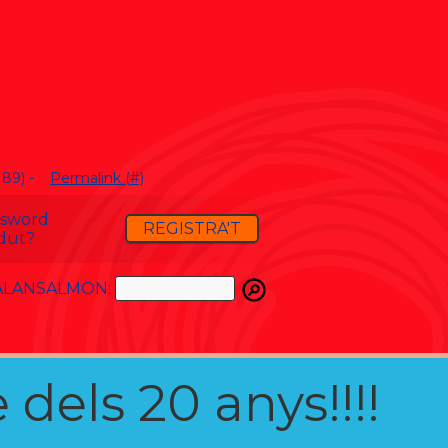
189) -
Permalink (#)
ssword
REGISTRA'T
dut?
ATALANSALMON:
 dels 20 anys!!!!