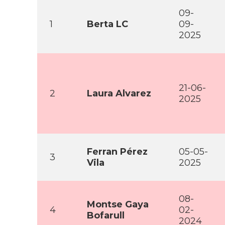
09-
1
Berta LC
09-
2025
21-06-
2
Laura Alvarez
2025
Ferran Pérez
05-05-
3
Vila
2025
08-
Montse Gaya
4
02-
Bofarull
2024