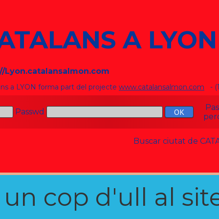
ATALANS A LYON
://Lyon.catalansalmon.com
ans a LYON forma part del projecte
www.catalansalmon.com
- (
Pa
Passwd
per
Buscar ciutat de C
n cop d'ull al site