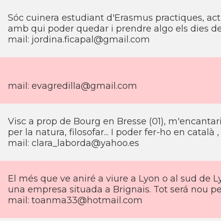
Sóc cuinera estudiant d'Erasmus practiques, act
amb qui poder quedar i prendre algo els dies de
mail:
jordina.ficapal@gmail.com
mail:
evagredilla@gmail.com
Visc a prop de Bourg en Bresse (01), m'encantar
per la natura, filosofar... I poder fer-ho en catal
mail:
clara_laborda@yahoo.es
El més que ve aniré a viure a Lyon o al sud de L
una empresa situada a Brignais. Tot será nou pe
mail:
toanma33@hotmail.com