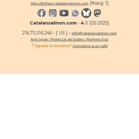
[Nseg: 1]
http://Belfast.catalansalmon.com
Catalansalmon.com
-
4
.0 [
02·2025
]
216.73.216.246 - [ US ] -
info@catalansalmon.com
Avís legal / Protecció de Dades / Normes d'ús
T'agrada la iniciativa?
Convida'ns a un café