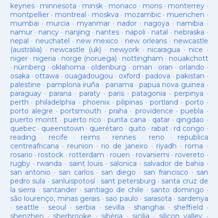
keynes
·
minnesota
·
minsk
·
monaco
·
mons
·
monterrey
·
montpellier
·
montreal
·
moskva
·
mozambic
·
muenchen
·
mumbai
·
murcia
·
myanmar
·
nador
·
nagoya
·
namibia
·
namur
·
nancy
·
nanjing
·
nantes
·
napoli
·
natal
·
nebraska
·
nepal
·
neuchatel
·
new mexico
·
new orleans
·
newcastle
(austràlia)
·
newcastle (uk)
·
newyork
·
nicaragua
·
nice
·
niger
·
nigeria
·
norge (noruega)
·
nottingham
·
nouakchott
·
nürnberg
·
oklahoma
·
oldenburg
·
oman
·
oran
·
orlando
·
osaka
·
ottawa
·
ouagadougou
·
oxford
·
padova
·
pakistan
·
palestine
·
pamplona iruña
·
panama
·
papua nova guinea
·
paraguay
·
parana
·
paraty
·
paris
·
patagonia
·
perpinya
·
perth
·
philadelphia
·
phoenix
·
pilipinas
·
portland
·
porto
·
porto alegre
·
portsmouth
·
praha
·
providence
·
puebla
·
puerto montt
·
puerto rico
·
punta cana
·
qatar
·
qingdao
·
quebec
·
queenstown
·
querétaro
·
quito
·
rabat
·
rd congo
·
reading
·
recife
·
reims
·
rennes
·
reno
·
republica
centreafricana
·
reunion
·
rio de janeiro
·
riyadh
·
roma
·
rosario
·
rostock
·
rotterdam
·
rouen
·
rovaniemi
·
rovereto
·
rugby
·
rwanda
·
saint louis
·
salonica
·
salvador de bahia
·
san antonio
·
san carlos
·
san diego
·
san francisco
·
san
pedro sula
·
sanluispotosí
·
sant petersburg
·
santa cruz de
la sierra
·
santander
·
santiago de chile
·
santo domingo
·
são lourenço, minas gerais
·
sao paulo
·
sarasota
·
sardenya
·
seattle
·
seoul
·
serbia
·
sevilla
·
shanghai
·
sheffield
·
shenzhen
·
sherbrooke
·
sibèria
·
sicilia
·
silicon valley
·