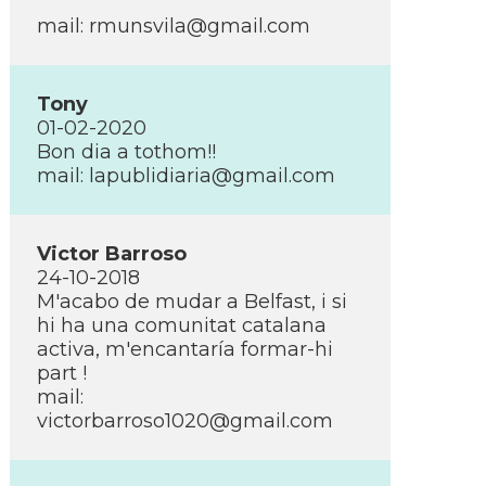
mail:
rmunsvila@gmail.com
Tony
01-02-2020
Bon dia a tothom!!
mail:
lapublidiaria@gmail.com
Victor Barroso
24-10-2018
M'acabo de mudar a Belfast, i si
hi ha una comunitat catalana
activa, m'encantarí­a formar-hi
part !
mail:
victorbarroso1020@gmail.com