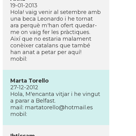
19-01-2013
Hola! vaig venir al setembre amb
una beca Leonardo i he tornat
ara perquè m'han ofert quedar-
me on vaig fer les pràctiques.
Així­ que no estaria malament
conèixer catalans que també
han anat a petar per aquí­!
mobil:
Marta Torello
27-12-2012
Hola, M'encanta vitjar i he vingut
a parar a Belfast.
mail:
martatorello@hotmail.es
mobil: