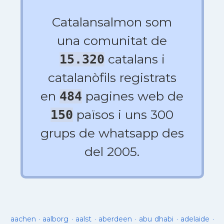
Catalansalmon som
una comunitat de
catalans i
15.320
catalanòfils registrats
en
pagines web de
484
països i uns 300
150
grups de whatsapp des
del 2005.
aachen
·
aalborg
·
aalst
·
aberdeen
·
abu dhabi
·
adelaide
·