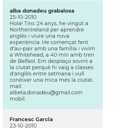
alba donadeu grabalosa
25-10-2010
Hola! Tinc 24 anys, he vingut a
NorthenIreland per aprendre
anglès i viure una nova
experiència. He començat fent
d'au-pair amb una famí­lia i vivim
a Whitehead, a 40 min amb tren
de Belfast. Em desplaço sovint a
la ciutat perquè hi vaig a classes
d'anglès entre setmana i vull
conèixer una mica més la ciutat.
mail:
albeta.donadeu@gmail.com
mobil:
Francesc Garcia
23-10-2010