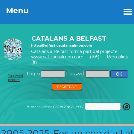
Menu
Menu
CATALANS A BELFAST
http://Belfast.catalansalmon.com
Catalans a Belfast forma part del projecte
www.catalansalmon.com
- (105) -
Permalink
(#)
Login
Passwd
Password
perdut?
REGISTRA'T
Buscar ciutat de CATALANSALMON:
2005-2025: Fes un cop d'ull al