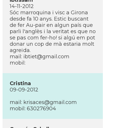
Ibtissam
14-11-2012
Sóc marroquina i visc a Girona
desde fa 10 anys. Estic buscant
de fer Au-pair en algun paí­s que
parli l'anglès i la veritat es que no
se pas com fer-ho! si algú em pot
donar un cop de mà estaria molt
agreïda.
mail:
ibtiet@gmail.com
mobil:
Cristina
09-09-2012
mail:
krisaces@gmail.com
mobil: 630276904