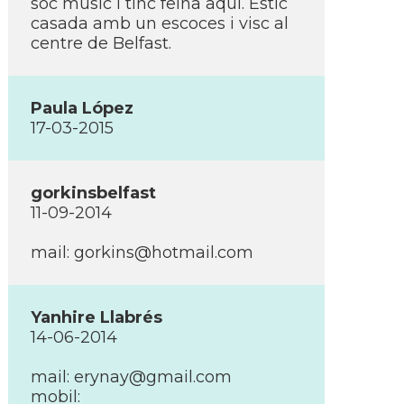
soc music i tinc feina aqui. Estic
casada amb un escoces i visc al
centre de Belfast.
Paula López
17-03-2015
gorkinsbelfast
11-09-2014
mail:
gorkins@hotmail.com
Yanhire Llabrés
14-06-2014
mail:
erynay@gmail.com
mobil: