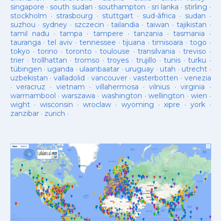
singapore
·
south sudan
·
southampton
·
sri lanka
·
stirling
·
stockholm
·
strasbourg
·
stuttgart
·
sud-âfrica
·
sudan
·
suzhou
·
sydney
·
szczecin
·
tailandia
·
taiwan
·
tajikistan
·
tamil nadu
·
tampa
·
tampere
·
tanzania
·
tasmania
·
tauranga
·
tel aviv
·
tennessee
·
tijuana
·
timisoara
·
togo
·
tokyo
·
torino
·
toronto
·
toulouse
·
transilvania
·
treviso
·
trier
·
trollhattan
·
tromso
·
troyes
·
trujillo
·
tunis
·
turku
·
tübingen
·
uganda
·
ulaanbaatar
·
uruguay
·
utah
·
utrecht
·
uzbekistan
·
valladolid
·
vancouver
·
vasterbotten
·
venezia
·
veracruz
·
vietnam
·
villahermosa
·
vilnius
·
virginia
·
warrnambool
·
warszawa
·
washington
·
wellington
·
wien
·
wight
·
wisconsin
·
wroclaw
·
wyoming
·
xipre
·
york
·
zanzibar
·
zurich
·