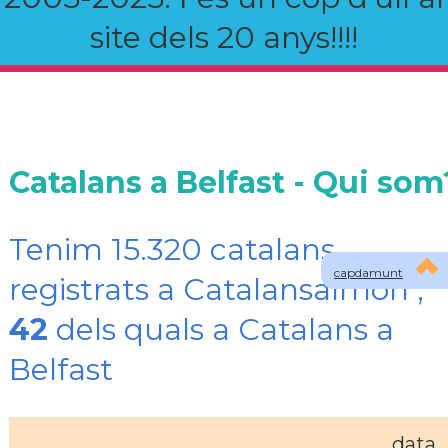
site dels 20 anys!!!!
Catalans a Belfast - Qui som
Tenim 15.320 catalans
capdamunt
registrats a Catalansalmon ,
42
dels quals a Catalans a
Belfast
data