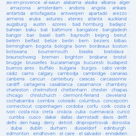
aix-en-provence
·
al-aaiun
·
alabama
·
alaska
·
albania
·
alger
·
amazonia
·
amsterdam
·
andorra
·
angola
·
ankara
·
antàrtida
·
antofagasta
·
antwerpen
·
apartadó
·
arezzo
·
armenia
·
aruba
·
asturies
·
atenes
·
atlanta
·
auckland
·
augsburg
·
austin
·
azores
·
bad homburg
·
badajoz
·
bahrain
·
baku
·
bali
·
baltimore
·
bangalore
·
bangladesh
·
bangor
·
bari
·
basel
·
bath
·
bayreuth
·
beijing
·
beirut
·
belém
·
belfast
·
belize
·
berlin
·
bern
·
beziers
·
bilbao
·
birmingham
·
bogota
·
bologna
·
bonn
·
bordeaux
·
boston
·
botswana
·
bournemouth
·
brasilia
·
bratislava
·
braunschweig
·
bremen
·
brighton
·
brisbane
·
bristol
·
brugge
·
brusselles
·
bucaramanga
·
bucuresti
·
budapest
·
buenos aires
·
buffalo
·
bulgaria
·
burgos
·
cabo verde
·
cádiz
·
cairns
·
calgary
·
cambodja
·
cambridge
·
canarias
·
canberra
·
cancun
·
canterbury
·
caracas
·
carcassonne
·
cardiff
·
cartagena
·
casablanca
·
casamance
·
chambéry
·
charleston
·
chelmsford
·
cheltenham
·
chester
·
chiapas
·
chicago
·
christchurch
·
clermont-ferrand
·
cleveland
·
cochabamba
·
coimbra
·
colorado
·
columbus
·
concepción
·
connecticut
·
copenhagen
·
cordoba
·
corfu
·
cork
·
costa d
ivori
·
costa rica
·
creta
·
croàcia
·
cuba
·
cuernavaca
·
curicó
·
curitiba
·
cusco
·
dakar
·
dallas
·
darmstadt
·
davis
·
delft
·
delhi
·
den haag
·
derry
·
detroit
·
dnipropetrovsk
·
donostia
·
dubai
·
dublín
·
durham
·
düsseldorf
·
edinburgh
·
edmonton
·
eindhoven
·
el caire
·
el salvador
·
enniskillen
·