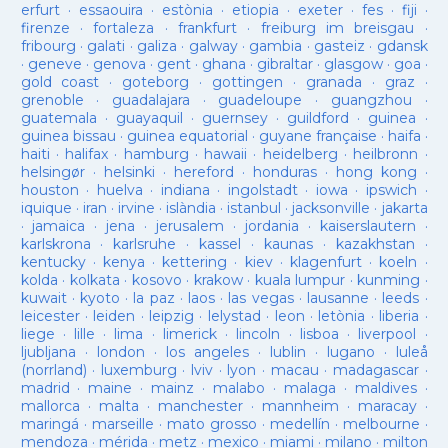
erfurt
·
essaouira
·
estònia
·
etiopia
·
exeter
·
fes
·
fiji
·
firenze
·
fortaleza
·
frankfurt
·
freiburg im breisgau
·
fribourg
·
galati
·
galiza
·
galway
·
gambia
·
gasteiz
·
gdansk
·
geneve
·
genova
·
gent
·
ghana
·
gibraltar
·
glasgow
·
goa
·
gold coast
·
goteborg
·
gottingen
·
granada
·
graz
·
grenoble
·
guadalajara
·
guadeloupe
·
guangzhou
·
guatemala
·
guayaquil
·
guernsey
·
guildford
·
guinea
·
guinea bissau
·
guinea equatorial
·
guyane française
·
haifa
·
haiti
·
halifax
·
hamburg
·
hawaii
·
heidelberg
·
heilbronn
·
helsingør
·
helsinki
·
hereford
·
honduras
·
hong kong
·
houston
·
huelva
·
indiana
·
ingolstadt
·
iowa
·
ipswich
·
iquique
·
iran
·
irvine
·
islàndia
·
istanbul
·
jacksonville
·
jakarta
·
jamaica
·
jena
·
jerusalem
·
jordania
·
kaiserslautern
·
karlskrona
·
karlsruhe
·
kassel
·
kaunas
·
kazakhstan
·
kentucky
·
kenya
·
kettering
·
kiev
·
klagenfurt
·
koeln
·
kolda
·
kolkata
·
kosovo
·
krakow
·
kuala lumpur
·
kunming
·
kuwait
·
kyoto
·
la paz
·
laos
·
las vegas
·
lausanne
·
leeds
·
leicester
·
leiden
·
leipzig
·
lelystad
·
leon
·
letònia
·
liberia
·
liege
·
lille
·
lima
·
limerick
·
lincoln
·
lisboa
·
liverpool
·
ljubljana
·
london
·
los angeles
·
lublin
·
lugano
·
luleå
(norrland)
·
luxemburg
·
lviv
·
lyon
·
macau
·
madagascar
·
madrid
·
maine
·
mainz
·
malabo
·
malaga
·
maldives
·
mallorca
·
malta
·
manchester
·
mannheim
·
maracay
·
maringá
·
marseille
·
mato grosso
·
medellín
·
melbourne
·
mendoza
·
mérida
·
metz
·
mexico
·
miami
·
milano
·
milton