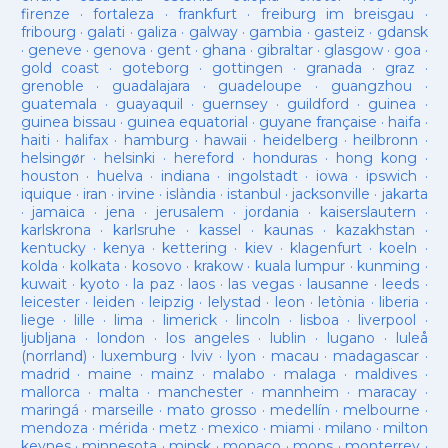
firenze
·
fortaleza
·
frankfurt
·
freiburg im breisgau
·
fribourg
·
galati
·
galiza
·
galway
·
gambia
·
gasteiz
·
gdansk
·
geneve
·
genova
·
gent
·
ghana
·
gibraltar
·
glasgow
·
goa
·
gold coast
·
goteborg
·
gottingen
·
granada
·
graz
·
grenoble
·
guadalajara
·
guadeloupe
·
guangzhou
·
guatemala
·
guayaquil
·
guernsey
·
guildford
·
guinea
·
guinea bissau
·
guinea equatorial
·
guyane française
·
haifa
·
haiti
·
halifax
·
hamburg
·
hawaii
·
heidelberg
·
heilbronn
·
helsingør
·
helsinki
·
hereford
·
honduras
·
hong kong
·
houston
·
huelva
·
indiana
·
ingolstadt
·
iowa
·
ipswich
·
iquique
·
iran
·
irvine
·
islàndia
·
istanbul
·
jacksonville
·
jakarta
·
jamaica
·
jena
·
jerusalem
·
jordania
·
kaiserslautern
·
karlskrona
·
karlsruhe
·
kassel
·
kaunas
·
kazakhstan
·
kentucky
·
kenya
·
kettering
·
kiev
·
klagenfurt
·
koeln
·
kolda
·
kolkata
·
kosovo
·
krakow
·
kuala lumpur
·
kunming
·
kuwait
·
kyoto
·
la paz
·
laos
·
las vegas
·
lausanne
·
leeds
·
leicester
·
leiden
·
leipzig
·
lelystad
·
leon
·
letònia
·
liberia
·
liege
·
lille
·
lima
·
limerick
·
lincoln
·
lisboa
·
liverpool
·
ljubljana
·
london
·
los angeles
·
lublin
·
lugano
·
luleå
(norrland)
·
luxemburg
·
lviv
·
lyon
·
macau
·
madagascar
·
madrid
·
maine
·
mainz
·
malabo
·
malaga
·
maldives
·
mallorca
·
malta
·
manchester
·
mannheim
·
maracay
·
maringá
·
marseille
·
mato grosso
·
medellín
·
melbourne
·
mendoza
·
mérida
·
metz
·
mexico
·
miami
·
milano
·
milton
keynes
·
minnesota
·
minsk
·
monaco
·
mons
·
monterrey
·