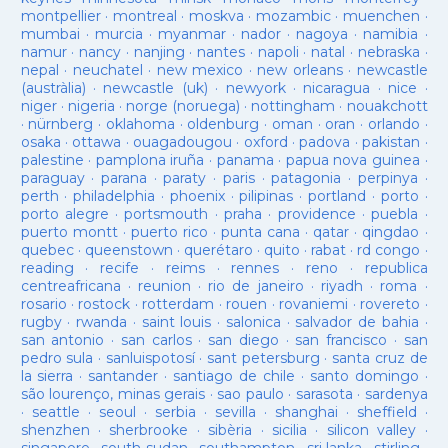
montpellier
·
montreal
·
moskva
·
mozambic
·
muenchen
·
mumbai
·
murcia
·
myanmar
·
nador
·
nagoya
·
namibia
·
namur
·
nancy
·
nanjing
·
nantes
·
napoli
·
natal
·
nebraska
·
nepal
·
neuchatel
·
new mexico
·
new orleans
·
newcastle
(austràlia)
·
newcastle (uk)
·
newyork
·
nicaragua
·
nice
·
niger
·
nigeria
·
norge (noruega)
·
nottingham
·
nouakchott
·
nürnberg
·
oklahoma
·
oldenburg
·
oman
·
oran
·
orlando
·
osaka
·
ottawa
·
ouagadougou
·
oxford
·
padova
·
pakistan
·
palestine
·
pamplona iruña
·
panama
·
papua nova guinea
·
paraguay
·
parana
·
paraty
·
paris
·
patagonia
·
perpinya
·
perth
·
philadelphia
·
phoenix
·
pilipinas
·
portland
·
porto
·
porto alegre
·
portsmouth
·
praha
·
providence
·
puebla
·
puerto montt
·
puerto rico
·
punta cana
·
qatar
·
qingdao
·
quebec
·
queenstown
·
querétaro
·
quito
·
rabat
·
rd congo
·
reading
·
recife
·
reims
·
rennes
·
reno
·
republica
centreafricana
·
reunion
·
rio de janeiro
·
riyadh
·
roma
·
rosario
·
rostock
·
rotterdam
·
rouen
·
rovaniemi
·
rovereto
·
rugby
·
rwanda
·
saint louis
·
salonica
·
salvador de bahia
·
san antonio
·
san carlos
·
san diego
·
san francisco
·
san
pedro sula
·
sanluispotosí
·
sant petersburg
·
santa cruz de
la sierra
·
santander
·
santiago de chile
·
santo domingo
·
são lourenço, minas gerais
·
sao paulo
·
sarasota
·
sardenya
·
seattle
·
seoul
·
serbia
·
sevilla
·
shanghai
·
sheffield
·
shenzhen
·
sherbrooke
·
sibèria
·
sicilia
·
silicon valley
·