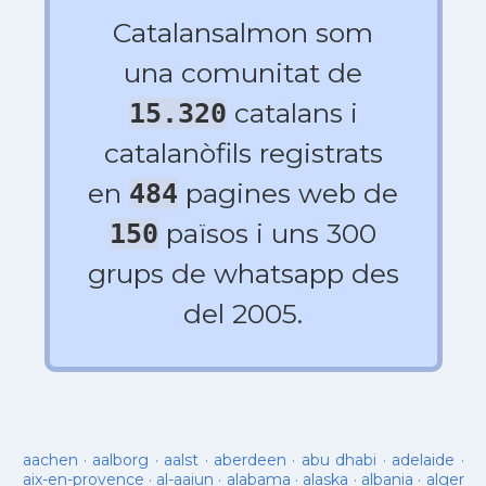
Catalansalmon som
una comunitat de
catalans i
15.320
catalanòfils registrats
en
pagines web de
484
països i uns 300
150
grups de whatsapp des
del 2005.
aachen
·
aalborg
·
aalst
·
aberdeen
·
abu dhabi
·
adelaide
·
aix-en-provence
·
al-aaiun
·
alabama
·
alaska
·
albania
·
alger