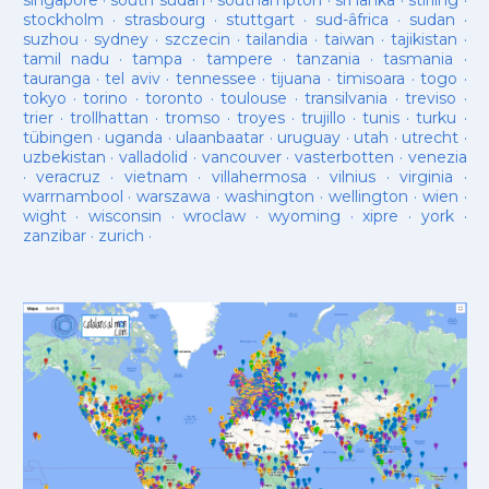
singapore
·
south sudan
·
southampton
·
sri lanka
·
stirling
·
stockholm
·
strasbourg
·
stuttgart
·
sud-âfrica
·
sudan
·
suzhou
·
sydney
·
szczecin
·
tailandia
·
taiwan
·
tajikistan
·
tamil nadu
·
tampa
·
tampere
·
tanzania
·
tasmania
·
tauranga
·
tel aviv
·
tennessee
·
tijuana
·
timisoara
·
togo
·
tokyo
·
torino
·
toronto
·
toulouse
·
transilvania
·
treviso
·
trier
·
trollhattan
·
tromso
·
troyes
·
trujillo
·
tunis
·
turku
·
tübingen
·
uganda
·
ulaanbaatar
·
uruguay
·
utah
·
utrecht
·
uzbekistan
·
valladolid
·
vancouver
·
vasterbotten
·
venezia
·
veracruz
·
vietnam
·
villahermosa
·
vilnius
·
virginia
·
warrnambool
·
warszawa
·
washington
·
wellington
·
wien
·
wight
·
wisconsin
·
wroclaw
·
wyoming
·
xipre
·
york
·
zanzibar
·
zurich
·