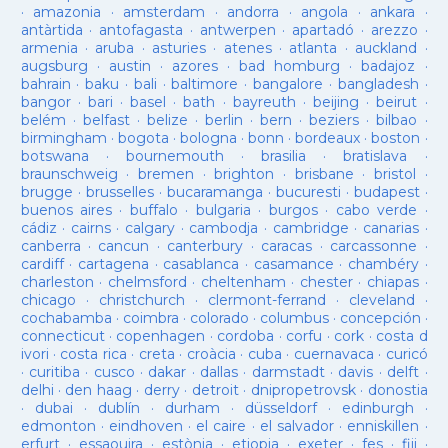
·
amazonia
·
amsterdam
·
andorra
·
angola
·
ankara
·
antàrtida
·
antofagasta
·
antwerpen
·
apartadó
·
arezzo
·
armenia
·
aruba
·
asturies
·
atenes
·
atlanta
·
auckland
·
augsburg
·
austin
·
azores
·
bad homburg
·
badajoz
·
bahrain
·
baku
·
bali
·
baltimore
·
bangalore
·
bangladesh
·
bangor
·
bari
·
basel
·
bath
·
bayreuth
·
beijing
·
beirut
·
belém
·
belfast
·
belize
·
berlin
·
bern
·
beziers
·
bilbao
·
birmingham
·
bogota
·
bologna
·
bonn
·
bordeaux
·
boston
·
botswana
·
bournemouth
·
brasilia
·
bratislava
·
braunschweig
·
bremen
·
brighton
·
brisbane
·
bristol
·
brugge
·
brusselles
·
bucaramanga
·
bucuresti
·
budapest
·
buenos aires
·
buffalo
·
bulgaria
·
burgos
·
cabo verde
·
cádiz
·
cairns
·
calgary
·
cambodja
·
cambridge
·
canarias
·
canberra
·
cancun
·
canterbury
·
caracas
·
carcassonne
·
cardiff
·
cartagena
·
casablanca
·
casamance
·
chambéry
·
charleston
·
chelmsford
·
cheltenham
·
chester
·
chiapas
·
chicago
·
christchurch
·
clermont-ferrand
·
cleveland
·
cochabamba
·
coimbra
·
colorado
·
columbus
·
concepción
·
connecticut
·
copenhagen
·
cordoba
·
corfu
·
cork
·
costa d
ivori
·
costa rica
·
creta
·
croàcia
·
cuba
·
cuernavaca
·
curicó
·
curitiba
·
cusco
·
dakar
·
dallas
·
darmstadt
·
davis
·
delft
·
delhi
·
den haag
·
derry
·
detroit
·
dnipropetrovsk
·
donostia
·
dubai
·
dublín
·
durham
·
düsseldorf
·
edinburgh
·
edmonton
·
eindhoven
·
el caire
·
el salvador
·
enniskillen
·
erfurt
·
essaouira
·
estònia
·
etiopia
·
exeter
·
fes
·
fiji
·