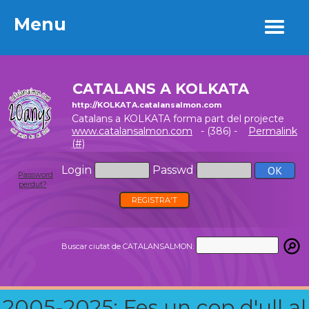
Menu
Menu
CATALANS A KOLKATA
http://KOLKATA.catalansalmon.com
Catalans a KOLKATA forma part del projecte
www.catalansalmon.com
- (386) -
Permalink
(#)
Login
Passwd
Password
perdut?
REGISTRA'T
Buscar ciutat de CATALANSALMON:
2005-2025: Fes un cop d'ull al