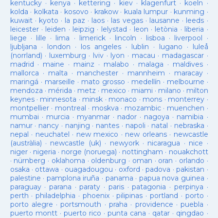
kentucky
·
kenya
·
kettering
·
kiev
·
klagenfurt
·
koeln
·
kolda
·
kolkata
·
kosovo
·
krakow
·
kuala lumpur
·
kunming
·
kuwait
·
kyoto
·
la paz
·
laos
·
las vegas
·
lausanne
·
leeds
·
leicester
·
leiden
·
leipzig
·
lelystad
·
leon
·
letònia
·
liberia
·
liege
·
lille
·
lima
·
limerick
·
lincoln
·
lisboa
·
liverpool
·
ljubljana
·
london
·
los angeles
·
lublin
·
lugano
·
luleå
(norrland)
·
luxemburg
·
lviv
·
lyon
·
macau
·
madagascar
·
madrid
·
maine
·
mainz
·
malabo
·
malaga
·
maldives
·
mallorca
·
malta
·
manchester
·
mannheim
·
maracay
·
maringá
·
marseille
·
mato grosso
·
medellín
·
melbourne
·
mendoza
·
mérida
·
metz
·
mexico
·
miami
·
milano
·
milton
keynes
·
minnesota
·
minsk
·
monaco
·
mons
·
monterrey
·
montpellier
·
montreal
·
moskva
·
mozambic
·
muenchen
·
mumbai
·
murcia
·
myanmar
·
nador
·
nagoya
·
namibia
·
namur
·
nancy
·
nanjing
·
nantes
·
napoli
·
natal
·
nebraska
·
nepal
·
neuchatel
·
new mexico
·
new orleans
·
newcastle
(austràlia)
·
newcastle (uk)
·
newyork
·
nicaragua
·
nice
·
niger
·
nigeria
·
norge (noruega)
·
nottingham
·
nouakchott
·
nürnberg
·
oklahoma
·
oldenburg
·
oman
·
oran
·
orlando
·
osaka
·
ottawa
·
ouagadougou
·
oxford
·
padova
·
pakistan
·
palestine
·
pamplona iruña
·
panama
·
papua nova guinea
·
paraguay
·
parana
·
paraty
·
paris
·
patagonia
·
perpinya
·
perth
·
philadelphia
·
phoenix
·
pilipinas
·
portland
·
porto
·
porto alegre
·
portsmouth
·
praha
·
providence
·
puebla
·
puerto montt
·
puerto rico
·
punta cana
·
qatar
·
qingdao
·