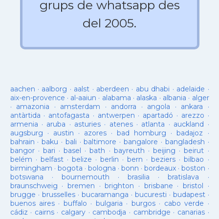
grups de whatsapp des
del 2005.
aachen
·
aalborg
·
aalst
·
aberdeen
·
abu dhabi
·
adelaide
·
aix-en-provence
·
al-aaiun
·
alabama
·
alaska
·
albania
·
alger
·
amazonia
·
amsterdam
·
andorra
·
angola
·
ankara
·
antàrtida
·
antofagasta
·
antwerpen
·
apartadó
·
arezzo
·
armenia
·
aruba
·
asturies
·
atenes
·
atlanta
·
auckland
·
augsburg
·
austin
·
azores
·
bad homburg
·
badajoz
·
bahrain
·
baku
·
bali
·
baltimore
·
bangalore
·
bangladesh
·
bangor
·
bari
·
basel
·
bath
·
bayreuth
·
beijing
·
beirut
·
belém
·
belfast
·
belize
·
berlin
·
bern
·
beziers
·
bilbao
·
birmingham
·
bogota
·
bologna
·
bonn
·
bordeaux
·
boston
·
botswana
·
bournemouth
·
brasilia
·
bratislava
·
braunschweig
·
bremen
·
brighton
·
brisbane
·
bristol
·
brugge
·
brusselles
·
bucaramanga
·
bucuresti
·
budapest
·
buenos aires
·
buffalo
·
bulgaria
·
burgos
·
cabo verde
·
cádiz
·
cairns
·
calgary
·
cambodja
·
cambridge
·
canarias
·