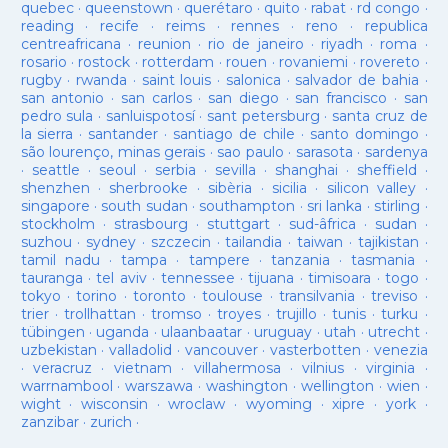
quebec
·
queenstown
·
querétaro
·
quito
·
rabat
·
rd congo
·
reading
·
recife
·
reims
·
rennes
·
reno
·
republica
centreafricana
·
reunion
·
rio de janeiro
·
riyadh
·
roma
·
rosario
·
rostock
·
rotterdam
·
rouen
·
rovaniemi
·
rovereto
·
rugby
·
rwanda
·
saint louis
·
salonica
·
salvador de bahia
·
san antonio
·
san carlos
·
san diego
·
san francisco
·
san
pedro sula
·
sanluispotosí
·
sant petersburg
·
santa cruz de
la sierra
·
santander
·
santiago de chile
·
santo domingo
·
são lourenço, minas gerais
·
sao paulo
·
sarasota
·
sardenya
·
seattle
·
seoul
·
serbia
·
sevilla
·
shanghai
·
sheffield
·
shenzhen
·
sherbrooke
·
sibèria
·
sicilia
·
silicon valley
·
singapore
·
south sudan
·
southampton
·
sri lanka
·
stirling
·
stockholm
·
strasbourg
·
stuttgart
·
sud-âfrica
·
sudan
·
suzhou
·
sydney
·
szczecin
·
tailandia
·
taiwan
·
tajikistan
·
tamil nadu
·
tampa
·
tampere
·
tanzania
·
tasmania
·
tauranga
·
tel aviv
·
tennessee
·
tijuana
·
timisoara
·
togo
·
tokyo
·
torino
·
toronto
·
toulouse
·
transilvania
·
treviso
·
trier
·
trollhattan
·
tromso
·
troyes
·
trujillo
·
tunis
·
turku
·
tübingen
·
uganda
·
ulaanbaatar
·
uruguay
·
utah
·
utrecht
·
uzbekistan
·
valladolid
·
vancouver
·
vasterbotten
·
venezia
·
veracruz
·
vietnam
·
villahermosa
·
vilnius
·
virginia
·
warrnambool
·
warszawa
·
washington
·
wellington
·
wien
·
wight
·
wisconsin
·
wroclaw
·
wyoming
·
xipre
·
york
·
zanzibar
·
zurich
·