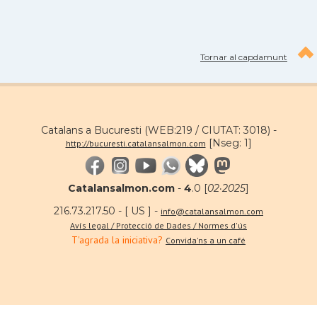
Tornar al capdamunt
Catalans a Bucuresti (WEB:219 / CIUTAT: 3018) -
[Nseg: 1]
http://bucuresti.catalansalmon.com
Catalansalmon.com
-
4
.0 [
02·2025
]
216.73.217.50 - [ US ] -
info@catalansalmon.com
Avís legal / Protecció de Dades / Normes d'ús
T'agrada la iniciativa?
Convida'ns a un café