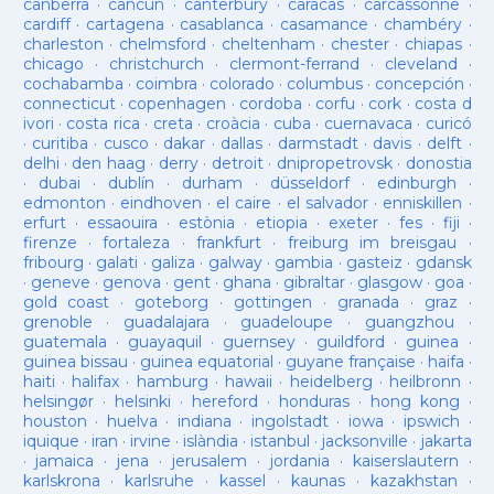
canberra
·
cancun
·
canterbury
·
caracas
·
carcassonne
·
cardiff
·
cartagena
·
casablanca
·
casamance
·
chambéry
·
charleston
·
chelmsford
·
cheltenham
·
chester
·
chiapas
·
chicago
·
christchurch
·
clermont-ferrand
·
cleveland
·
cochabamba
·
coimbra
·
colorado
·
columbus
·
concepción
·
connecticut
·
copenhagen
·
cordoba
·
corfu
·
cork
·
costa d
ivori
·
costa rica
·
creta
·
croàcia
·
cuba
·
cuernavaca
·
curicó
·
curitiba
·
cusco
·
dakar
·
dallas
·
darmstadt
·
davis
·
delft
·
delhi
·
den haag
·
derry
·
detroit
·
dnipropetrovsk
·
donostia
·
dubai
·
dublín
·
durham
·
düsseldorf
·
edinburgh
·
edmonton
·
eindhoven
·
el caire
·
el salvador
·
enniskillen
·
erfurt
·
essaouira
·
estònia
·
etiopia
·
exeter
·
fes
·
fiji
·
firenze
·
fortaleza
·
frankfurt
·
freiburg im breisgau
·
fribourg
·
galati
·
galiza
·
galway
·
gambia
·
gasteiz
·
gdansk
·
geneve
·
genova
·
gent
·
ghana
·
gibraltar
·
glasgow
·
goa
·
gold coast
·
goteborg
·
gottingen
·
granada
·
graz
·
grenoble
·
guadalajara
·
guadeloupe
·
guangzhou
·
guatemala
·
guayaquil
·
guernsey
·
guildford
·
guinea
·
guinea bissau
·
guinea equatorial
·
guyane française
·
haifa
·
haiti
·
halifax
·
hamburg
·
hawaii
·
heidelberg
·
heilbronn
·
helsingør
·
helsinki
·
hereford
·
honduras
·
hong kong
·
houston
·
huelva
·
indiana
·
ingolstadt
·
iowa
·
ipswich
·
iquique
·
iran
·
irvine
·
islàndia
·
istanbul
·
jacksonville
·
jakarta
·
jamaica
·
jena
·
jerusalem
·
jordania
·
kaiserslautern
·
karlskrona
·
karlsruhe
·
kassel
·
kaunas
·
kazakhstan
·