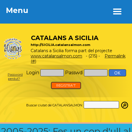
Menu
Menu
CATALANS A SICILIA
http://SICILIA.catalansalmon.com
Catalans a Sicilia forma part del projecte
www.catalansalmon.com
- (215) -
Permalink
(#)
Login
Passwd
Password
perdut?
REGISTRA'T
Buscar ciutat de CATALANSALMON:
2005-2025: Fes un cop d'ull al