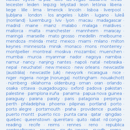
leicester
·
leiden
·
leipzig
·
lelystad
·
leon
·
letònia
·
liberia
·
liege
·
lille
·
lima
·
limerick
·
lincoln
·
lisboa
·
liverpool
·
ljubljana
·
london
·
los angeles
·
lublin
·
lugano
·
luleå
(norrland)
·
luxemburg
·
lviv
·
lyon
·
macau
·
madagascar
·
madrid
·
maine
·
mainz
·
malabo
·
malaga
·
maldives
·
mallorca
·
malta
·
manchester
·
mannheim
·
maracay
·
maringá
·
marseille
·
mato grosso
·
medellín
·
melbourne
·
mendoza
·
mérida
·
metz
·
mexico
·
miami
·
milano
·
milton
keynes
·
minnesota
·
minsk
·
monaco
·
mons
·
monterrey
·
montpellier
·
montreal
·
moskva
·
mozambic
·
muenchen
·
mumbai
·
murcia
·
myanmar
·
nador
·
nagoya
·
namibia
·
namur
·
nancy
·
nanjing
·
nantes
·
napoli
·
natal
·
nebraska
·
nepal
·
neuchatel
·
new mexico
·
new orleans
·
newcastle
(austràlia)
·
newcastle (uk)
·
newyork
·
nicaragua
·
nice
·
niger
·
nigeria
·
norge (noruega)
·
nottingham
·
nouakchott
·
nürnberg
·
oklahoma
·
oldenburg
·
oman
·
oran
·
orlando
·
osaka
·
ottawa
·
ouagadougou
·
oxford
·
padova
·
pakistan
·
palestine
·
pamplona iruña
·
panama
·
papua nova guinea
·
paraguay
·
parana
·
paraty
·
paris
·
patagonia
·
perpinya
·
perth
·
philadelphia
·
phoenix
·
pilipinas
·
portland
·
porto
·
porto alegre
·
portsmouth
·
praha
·
providence
·
puebla
·
puerto montt
·
puerto rico
·
punta cana
·
qatar
·
qingdao
·
quebec
·
queenstown
·
querétaro
·
quito
·
rabat
·
rd congo
·
reading
·
recife
·
reims
·
rennes
·
reno
·
republica