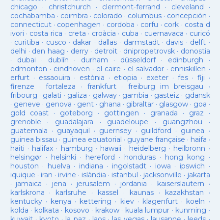
chicago
·
christchurch
·
clermont-ferrand
·
cleveland
·
cochabamba
·
coimbra
·
colorado
·
columbus
·
concepción
·
connecticut
·
copenhagen
·
cordoba
·
corfu
·
cork
·
costa d
ivori
·
costa rica
·
creta
·
croàcia
·
cuba
·
cuernavaca
·
curicó
·
curitiba
·
cusco
·
dakar
·
dallas
·
darmstadt
·
davis
·
delft
·
delhi
·
den haag
·
derry
·
detroit
·
dnipropetrovsk
·
donostia
·
dubai
·
dublín
·
durham
·
düsseldorf
·
edinburgh
·
edmonton
·
eindhoven
·
el caire
·
el salvador
·
enniskillen
·
erfurt
·
essaouira
·
estònia
·
etiopia
·
exeter
·
fes
·
fiji
·
firenze
·
fortaleza
·
frankfurt
·
freiburg im breisgau
·
fribourg
·
galati
·
galiza
·
galway
·
gambia
·
gasteiz
·
gdansk
·
geneve
·
genova
·
gent
·
ghana
·
gibraltar
·
glasgow
·
goa
·
gold coast
·
goteborg
·
gottingen
·
granada
·
graz
·
grenoble
·
guadalajara
·
guadeloupe
·
guangzhou
·
guatemala
·
guayaquil
·
guernsey
·
guildford
·
guinea
·
guinea bissau
·
guinea equatorial
·
guyane française
·
haifa
·
haiti
·
halifax
·
hamburg
·
hawaii
·
heidelberg
·
heilbronn
·
helsingør
·
helsinki
·
hereford
·
honduras
·
hong kong
·
houston
·
huelva
·
indiana
·
ingolstadt
·
iowa
·
ipswich
·
iquique
·
iran
·
irvine
·
islàndia
·
istanbul
·
jacksonville
·
jakarta
·
jamaica
·
jena
·
jerusalem
·
jordania
·
kaiserslautern
·
karlskrona
·
karlsruhe
·
kassel
·
kaunas
·
kazakhstan
·
kentucky
·
kenya
·
kettering
·
kiev
·
klagenfurt
·
koeln
·
kolda
·
kolkata
·
kosovo
·
krakow
·
kuala lumpur
·
kunming
·
kuwait
·
kyoto
·
la paz
·
laos
·
las vegas
·
lausanne
·
leeds
·