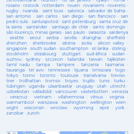
centreafricana
·
reunion
·
rio de janeiro
·
riyadh
·
roma
·
rosario
·
rostock
·
rotterdam
·
rouen
·
rovaniemi
·
rovereto
·
rugby
·
rwanda
·
saint louis
·
salonica
·
salvador de bahia
·
san antonio
·
san carlos
·
san diego
·
san francisco
·
san
pedro sula
·
sanluispotosí
·
sant petersburg
·
santa cruz de
la sierra
·
santander
·
santiago de chile
·
santo domingo
·
são lourenço, minas gerais
·
sao paulo
·
sarasota
·
sardenya
·
seattle
·
seoul
·
serbia
·
sevilla
·
shanghai
·
sheffield
·
shenzhen
·
sherbrooke
·
sibèria
·
sicilia
·
silicon valley
·
singapore
·
south sudan
·
southampton
·
sri lanka
·
stirling
·
stockholm
·
strasbourg
·
stuttgart
·
sud-âfrica
·
sudan
·
suzhou
·
sydney
·
szczecin
·
tailandia
·
taiwan
·
tajikistan
·
tamil nadu
·
tampa
·
tampere
·
tanzania
·
tasmania
·
tauranga
·
tel aviv
·
tennessee
·
tijuana
·
timisoara
·
togo
·
tokyo
·
torino
·
toronto
·
toulouse
·
transilvania
·
treviso
·
trier
·
trollhattan
·
tromso
·
troyes
·
trujillo
·
tunis
·
turku
·
tübingen
·
uganda
·
ulaanbaatar
·
uruguay
·
utah
·
utrecht
·
uzbekistan
·
valladolid
·
vancouver
·
vasterbotten
·
venezia
·
veracruz
·
vietnam
·
villahermosa
·
vilnius
·
virginia
·
warrnambool
·
warszawa
·
washington
·
wellington
·
wien
·
wight
·
wisconsin
·
wroclaw
·
wyoming
·
xipre
·
york
·
zanzibar
·
zurich
·