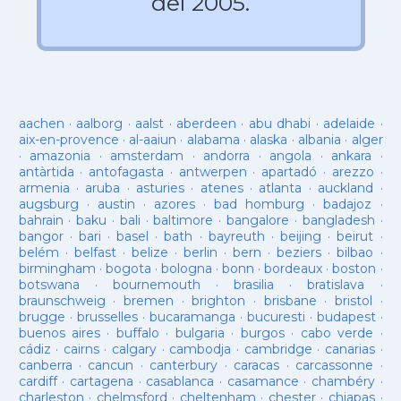
del 2005.
aachen
·
aalborg
·
aalst
·
aberdeen
·
abu dhabi
·
adelaide
·
aix-en-provence
·
al-aaiun
·
alabama
·
alaska
·
albania
·
alger
·
amazonia
·
amsterdam
·
andorra
·
angola
·
ankara
·
antàrtida
·
antofagasta
·
antwerpen
·
apartadó
·
arezzo
·
armenia
·
aruba
·
asturies
·
atenes
·
atlanta
·
auckland
·
augsburg
·
austin
·
azores
·
bad homburg
·
badajoz
·
bahrain
·
baku
·
bali
·
baltimore
·
bangalore
·
bangladesh
·
bangor
·
bari
·
basel
·
bath
·
bayreuth
·
beijing
·
beirut
·
belém
·
belfast
·
belize
·
berlin
·
bern
·
beziers
·
bilbao
·
birmingham
·
bogota
·
bologna
·
bonn
·
bordeaux
·
boston
·
botswana
·
bournemouth
·
brasilia
·
bratislava
·
braunschweig
·
bremen
·
brighton
·
brisbane
·
bristol
·
brugge
·
brusselles
·
bucaramanga
·
bucuresti
·
budapest
·
buenos aires
·
buffalo
·
bulgaria
·
burgos
·
cabo verde
·
cádiz
·
cairns
·
calgary
·
cambodja
·
cambridge
·
canarias
·
canberra
·
cancun
·
canterbury
·
caracas
·
carcassonne
·
cardiff
·
cartagena
·
casablanca
·
casamance
·
chambéry
·
charleston
·
chelmsford
·
cheltenham
·
chester
·
chiapas
·