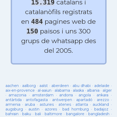
catalans i
15.319
catalanòfils registrats
en
pagines web de
484
països i uns 300
150
grups de whatsapp des
del 2005.
aachen
·
aalborg
·
aalst
·
aberdeen
·
abu dhabi
·
adelaide
·
aix-en-provence
·
al-aaiun
·
alabama
·
alaska
·
albania
·
alger
·
amazonia
·
amsterdam
·
andorra
·
angola
·
ankara
·
antàrtida
·
antofagasta
·
antwerpen
·
apartadó
·
arezzo
·
armenia
·
aruba
·
asturies
·
atenes
·
atlanta
·
auckland
·
augsburg
·
austin
·
azores
·
bad homburg
·
badajoz
·
bahrain
·
baku
·
bali
·
baltimore
·
bangalore
·
bangladesh
·