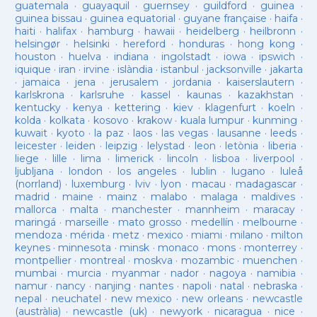
guatemala
·
guayaquil
·
guernsey
·
guildford
·
guinea
·
guinea bissau
·
guinea equatorial
·
guyane française
·
haifa
·
haiti
·
halifax
·
hamburg
·
hawaii
·
heidelberg
·
heilbronn
·
helsingør
·
helsinki
·
hereford
·
honduras
·
hong kong
·
houston
·
huelva
·
indiana
·
ingolstadt
·
iowa
·
ipswich
·
iquique
·
iran
·
irvine
·
islàndia
·
istanbul
·
jacksonville
·
jakarta
·
jamaica
·
jena
·
jerusalem
·
jordania
·
kaiserslautern
·
karlskrona
·
karlsruhe
·
kassel
·
kaunas
·
kazakhstan
·
kentucky
·
kenya
·
kettering
·
kiev
·
klagenfurt
·
koeln
·
kolda
·
kolkata
·
kosovo
·
krakow
·
kuala lumpur
·
kunming
·
kuwait
·
kyoto
·
la paz
·
laos
·
las vegas
·
lausanne
·
leeds
·
leicester
·
leiden
·
leipzig
·
lelystad
·
leon
·
letònia
·
liberia
·
liege
·
lille
·
lima
·
limerick
·
lincoln
·
lisboa
·
liverpool
·
ljubljana
·
london
·
los angeles
·
lublin
·
lugano
·
luleå
(norrland)
·
luxemburg
·
lviv
·
lyon
·
macau
·
madagascar
·
madrid
·
maine
·
mainz
·
malabo
·
malaga
·
maldives
·
mallorca
·
malta
·
manchester
·
mannheim
·
maracay
·
maringá
·
marseille
·
mato grosso
·
medellín
·
melbourne
·
mendoza
·
mérida
·
metz
·
mexico
·
miami
·
milano
·
milton
keynes
·
minnesota
·
minsk
·
monaco
·
mons
·
monterrey
·
montpellier
·
montreal
·
moskva
·
mozambic
·
muenchen
·
mumbai
·
murcia
·
myanmar
·
nador
·
nagoya
·
namibia
·
namur
·
nancy
·
nanjing
·
nantes
·
napoli
·
natal
·
nebraska
·
nepal
·
neuchatel
·
new mexico
·
new orleans
·
newcastle
(austràlia)
·
newcastle (uk)
·
newyork
·
nicaragua
·
nice
·