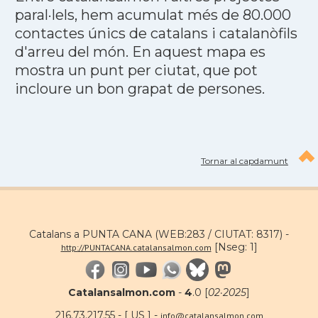
paral·lels, hem acumulat més de 80.000
contactes únics de catalans i catalanòfils
d'arreu del món. En aquest mapa es
mostra un punt per ciutat, que pot
incloure un bon grapat de persones.
Tornar al capdamunt
Catalans a PUNTA CANA (WEB:283 / CIUTAT: 8317) -
[Nseg: 1]
http://PUNTACANA.catalansalmon.com
Catalansalmon.com
-
4
.0 [
02·2025
]
216.73.217.55 - [ US ] -
info@catalansalmon.com