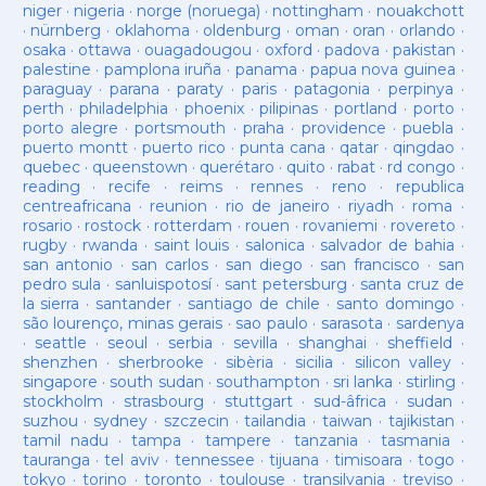
niger
·
nigeria
·
norge (noruega)
·
nottingham
·
nouakchott
·
nürnberg
·
oklahoma
·
oldenburg
·
oman
·
oran
·
orlando
·
osaka
·
ottawa
·
ouagadougou
·
oxford
·
padova
·
pakistan
·
palestine
·
pamplona iruña
·
panama
·
papua nova guinea
·
paraguay
·
parana
·
paraty
·
paris
·
patagonia
·
perpinya
·
perth
·
philadelphia
·
phoenix
·
pilipinas
·
portland
·
porto
·
porto alegre
·
portsmouth
·
praha
·
providence
·
puebla
·
puerto montt
·
puerto rico
·
punta cana
·
qatar
·
qingdao
·
quebec
·
queenstown
·
querétaro
·
quito
·
rabat
·
rd congo
·
reading
·
recife
·
reims
·
rennes
·
reno
·
republica
centreafricana
·
reunion
·
rio de janeiro
·
riyadh
·
roma
·
rosario
·
rostock
·
rotterdam
·
rouen
·
rovaniemi
·
rovereto
·
rugby
·
rwanda
·
saint louis
·
salonica
·
salvador de bahia
·
san antonio
·
san carlos
·
san diego
·
san francisco
·
san
pedro sula
·
sanluispotosí
·
sant petersburg
·
santa cruz de
la sierra
·
santander
·
santiago de chile
·
santo domingo
·
são lourenço, minas gerais
·
sao paulo
·
sarasota
·
sardenya
·
seattle
·
seoul
·
serbia
·
sevilla
·
shanghai
·
sheffield
·
shenzhen
·
sherbrooke
·
sibèria
·
sicilia
·
silicon valley
·
singapore
·
south sudan
·
southampton
·
sri lanka
·
stirling
·
stockholm
·
strasbourg
·
stuttgart
·
sud-âfrica
·
sudan
·
suzhou
·
sydney
·
szczecin
·
tailandia
·
taiwan
·
tajikistan
·
tamil nadu
·
tampa
·
tampere
·
tanzania
·
tasmania
·
tauranga
·
tel aviv
·
tennessee
·
tijuana
·
timisoara
·
togo
·
tokyo
·
torino
·
toronto
·
toulouse
·
transilvania
·
treviso
·