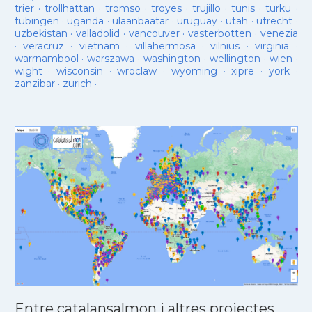
trier
·
trollhattan
·
tromso
·
troyes
·
trujillo
·
tunis
·
turku
·
tübingen
·
uganda
·
ulaanbaatar
·
uruguay
·
utah
·
utrecht
·
uzbekistan
·
valladolid
·
vancouver
·
vasterbotten
·
venezia
·
veracruz
·
vietnam
·
villahermosa
·
vilnius
·
virginia
·
warrnambool
·
warszawa
·
washington
·
wellington
·
wien
·
wight
·
wisconsin
·
wroclaw
·
wyoming
·
xipre
·
york
·
zanzibar
·
zurich
·
Entre catalansalmon i altres projectes