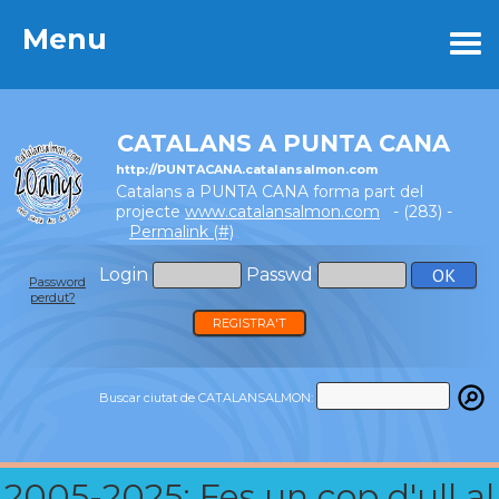
Menu
Menu
CATALANS A PUNTA CANA
http://PUNTACANA.catalansalmon.com
Catalans a PUNTA CANA forma part del
projecte
www.catalansalmon.com
- (283) -
Permalink (#)
Login
Passwd
Password
perdut?
REGISTRA'T
Buscar ciutat de CATALANSALMON:
2005-2025: Fes un cop d'ull al