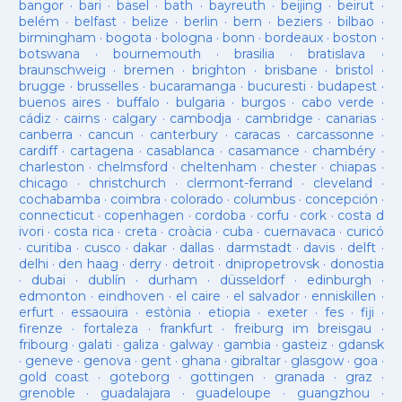
bangor
·
bari
·
basel
·
bath
·
bayreuth
·
beijing
·
beirut
·
belém
·
belfast
·
belize
·
berlin
·
bern
·
beziers
·
bilbao
·
birmingham
·
bogota
·
bologna
·
bonn
·
bordeaux
·
boston
·
botswana
·
bournemouth
·
brasilia
·
bratislava
·
braunschweig
·
bremen
·
brighton
·
brisbane
·
bristol
·
brugge
·
brusselles
·
bucaramanga
·
bucuresti
·
budapest
·
buenos aires
·
buffalo
·
bulgaria
·
burgos
·
cabo verde
·
cádiz
·
cairns
·
calgary
·
cambodja
·
cambridge
·
canarias
·
canberra
·
cancun
·
canterbury
·
caracas
·
carcassonne
·
cardiff
·
cartagena
·
casablanca
·
casamance
·
chambéry
·
charleston
·
chelmsford
·
cheltenham
·
chester
·
chiapas
·
chicago
·
christchurch
·
clermont-ferrand
·
cleveland
·
cochabamba
·
coimbra
·
colorado
·
columbus
·
concepción
·
connecticut
·
copenhagen
·
cordoba
·
corfu
·
cork
·
costa d
ivori
·
costa rica
·
creta
·
croàcia
·
cuba
·
cuernavaca
·
curicó
·
curitiba
·
cusco
·
dakar
·
dallas
·
darmstadt
·
davis
·
delft
·
delhi
·
den haag
·
derry
·
detroit
·
dnipropetrovsk
·
donostia
·
dubai
·
dublín
·
durham
·
düsseldorf
·
edinburgh
·
edmonton
·
eindhoven
·
el caire
·
el salvador
·
enniskillen
·
erfurt
·
essaouira
·
estònia
·
etiopia
·
exeter
·
fes
·
fiji
·
firenze
·
fortaleza
·
frankfurt
·
freiburg im breisgau
·
fribourg
·
galati
·
galiza
·
galway
·
gambia
·
gasteiz
·
gdansk
·
geneve
·
genova
·
gent
·
ghana
·
gibraltar
·
glasgow
·
goa
·
gold coast
·
goteborg
·
gottingen
·
granada
·
graz
·
grenoble
·
guadalajara
·
guadeloupe
·
guangzhou
·