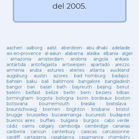
del 2005.
aachen
·
aalborg
·
aalst
·
aberdeen
·
abu dhabi
·
adelaide
·
aix-en-provence
·
al-aaiun
·
alabama
·
alaska
·
albania
·
alger
·
amazonia
·
amsterdam
·
andorra
·
angola
·
ankara
·
antàrtida
·
antofagasta
·
antwerpen
·
apartadó
·
arezzo
·
armenia
·
aruba
·
asturies
·
atenes
·
atlanta
·
auckland
·
augsburg
·
austin
·
azores
·
bad homburg
·
badajoz
·
bahrain
·
baku
·
bali
·
baltimore
·
bangalore
·
bangladesh
·
bangor
·
bari
·
basel
·
bath
·
bayreuth
·
beijing
·
beirut
·
belém
·
belfast
·
belize
·
berlin
·
bern
·
beziers
·
bilbao
·
birmingham
·
bogota
·
bologna
·
bonn
·
bordeaux
·
boston
·
botswana
·
bournemouth
·
brasilia
·
bratislava
·
braunschweig
·
bremen
·
brighton
·
brisbane
·
bristol
·
brugge
·
brusselles
·
bucaramanga
·
bucuresti
·
budapest
·
buenos aires
·
buffalo
·
bulgaria
·
burgos
·
cabo verde
·
cádiz
·
cairns
·
calgary
·
cambodja
·
cambridge
·
canarias
·
canberra
·
cancun
·
canterbury
·
caracas
·
carcassonne
·
cardiff
·
cartagena
·
casablanca
·
casamance
·
chambéry
·