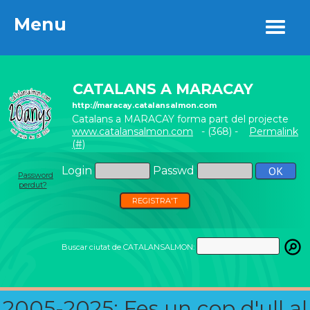
Menu
Menu
CATALANS A MARACAY
http://maracay.catalansalmon.com
Catalans a MARACAY forma part del projecte
www.catalansalmon.com
- (368) -
Permalink
(#)
Login
Passwd
Password
perdut?
REGISTRA'T
Buscar ciutat de CATALANSALMON:
2005-2025: Fes un cop d'ull al