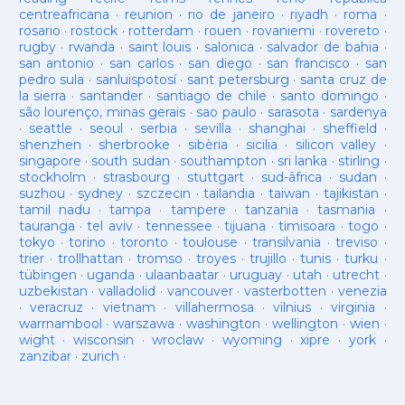
centreafricana
·
reunion
·
rio de janeiro
·
riyadh
·
roma
·
rosario
·
rostock
·
rotterdam
·
rouen
·
rovaniemi
·
rovereto
·
rugby
·
rwanda
·
saint louis
·
salonica
·
salvador de bahia
·
san antonio
·
san carlos
·
san diego
·
san francisco
·
san
pedro sula
·
sanluispotosí
·
sant petersburg
·
santa cruz de
la sierra
·
santander
·
santiago de chile
·
santo domingo
·
são lourenço, minas gerais
·
sao paulo
·
sarasota
·
sardenya
·
seattle
·
seoul
·
serbia
·
sevilla
·
shanghai
·
sheffield
·
shenzhen
·
sherbrooke
·
sibèria
·
sicilia
·
silicon valley
·
singapore
·
south sudan
·
southampton
·
sri lanka
·
stirling
·
stockholm
·
strasbourg
·
stuttgart
·
sud-âfrica
·
sudan
·
suzhou
·
sydney
·
szczecin
·
tailandia
·
taiwan
·
tajikistan
·
tamil nadu
·
tampa
·
tampere
·
tanzania
·
tasmania
·
tauranga
·
tel aviv
·
tennessee
·
tijuana
·
timisoara
·
togo
·
tokyo
·
torino
·
toronto
·
toulouse
·
transilvania
·
treviso
·
trier
·
trollhattan
·
tromso
·
troyes
·
trujillo
·
tunis
·
turku
·
tübingen
·
uganda
·
ulaanbaatar
·
uruguay
·
utah
·
utrecht
·
uzbekistan
·
valladolid
·
vancouver
·
vasterbotten
·
venezia
·
veracruz
·
vietnam
·
villahermosa
·
vilnius
·
virginia
·
warrnambool
·
warszawa
·
washington
·
wellington
·
wien
·
wight
·
wisconsin
·
wroclaw
·
wyoming
·
xipre
·
york
·
zanzibar
·
zurich
·