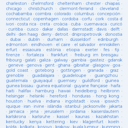
charleston
·
chelmsford
·
cheltenham
·
chester
·
chiapas
·
chicago
·
christchurch
·
clermont-ferrand
·
cleveland
·
cochabamba
·
coimbra
·
colorado
·
columbus
·
concepción
·
connecticut
·
copenhagen
·
cordoba
·
corfu
·
cork
·
costa d
ivori
·
costa rica
·
creta
·
croàcia
·
cuba
·
cuernavaca
·
curicó
·
curitiba
·
cusco
·
dakar
·
dallas
·
darmstadt
·
davis
·
delft
·
delhi
·
den haag
·
derry
·
detroit
·
dnipropetrovsk
·
donostia
·
dubai
·
dublín
·
durham
·
düsseldorf
·
edinburgh
·
edmonton
·
eindhoven
·
el caire
·
el salvador
·
enniskillen
·
erfurt
·
essaouira
·
estònia
·
etiopia
·
exeter
·
fes
·
fiji
·
firenze
·
fortaleza
·
frankfurt
·
freiburg im breisgau
·
fribourg
·
galati
·
galiza
·
galway
·
gambia
·
gasteiz
·
gdansk
·
geneve
·
genova
·
gent
·
ghana
·
gibraltar
·
glasgow
·
goa
·
gold coast
·
goteborg
·
gottingen
·
granada
·
graz
·
grenoble
·
guadalajara
·
guadeloupe
·
guangzhou
·
guatemala
·
guayaquil
·
guernsey
·
guildford
·
guinea
·
guinea bissau
·
guinea equatorial
·
guyane française
·
haifa
·
haiti
·
halifax
·
hamburg
·
hawaii
·
heidelberg
·
heilbronn
·
helsingør
·
helsinki
·
hereford
·
honduras
·
hong kong
·
houston
·
huelva
·
indiana
·
ingolstadt
·
iowa
·
ipswich
·
iquique
·
iran
·
irvine
·
islàndia
·
istanbul
·
jacksonville
·
jakarta
·
jamaica
·
jena
·
jerusalem
·
jordania
·
kaiserslautern
·
karlskrona
·
karlsruhe
·
kassel
·
kaunas
·
kazakhstan
·
kentucky
·
kenya
·
kettering
·
kiev
·
klagenfurt
·
koeln
·
kolda
·
kolkata
·
kosovo
·
krakow
·
kuala lumpur
·
kunming
·