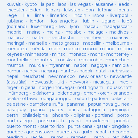
kuwait
·
kyoto
·
la paz
·
laos
·
las vegas
·
lausanne
·
leeds
·
leicester
·
leiden
·
leipzig
·
lelystad
·
leon
·
letònia
·
liberia
·
liege
·
lille
·
lima
·
limerick
·
lincoln
·
lisboa
·
liverpool
·
ljubljana
·
london
·
los angeles
·
lublin
·
lugano
·
luleå
(norrland)
·
luxemburg
·
lviv
·
lyon
·
macau
·
madagascar
·
madrid
·
maine
·
mainz
·
malabo
·
malaga
·
maldives
·
mallorca
·
malta
·
manchester
·
mannheim
·
maracay
·
maringá
·
marseille
·
mato grosso
·
medellín
·
melbourne
·
mendoza
·
mérida
·
metz
·
mexico
·
miami
·
milano
·
milton
keynes
·
minnesota
·
minsk
·
monaco
·
mons
·
monterrey
·
montpellier
·
montreal
·
moskva
·
mozambic
·
muenchen
·
mumbai
·
murcia
·
myanmar
·
nador
·
nagoya
·
namibia
·
namur
·
nancy
·
nanjing
·
nantes
·
napoli
·
natal
·
nebraska
·
nepal
·
neuchatel
·
new mexico
·
new orleans
·
newcastle
(austràlia)
·
newcastle (uk)
·
newyork
·
nicaragua
·
nice
·
niger
·
nigeria
·
norge (noruega)
·
nottingham
·
nouakchott
·
nürnberg
·
oklahoma
·
oldenburg
·
oman
·
oran
·
orlando
·
osaka
·
ottawa
·
ouagadougou
·
oxford
·
padova
·
pakistan
·
palestine
·
pamplona iruña
·
panama
·
papua nova guinea
·
paraguay
·
parana
·
paraty
·
paris
·
patagonia
·
perpinya
·
perth
·
philadelphia
·
phoenix
·
pilipinas
·
portland
·
porto
·
porto alegre
·
portsmouth
·
praha
·
providence
·
puebla
·
puerto montt
·
puerto rico
·
punta cana
·
qatar
·
qingdao
·
quebec
·
queenstown
·
querétaro
·
quito
·
rabat
·
rd congo
·
reading
·
recife
·
reims
·
rennes
·
reno
·
republica