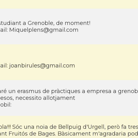
studiant a Grenoble, de moment!
ail:
Miquelplens@gmail.com
ail:
joanbirules@gmail.com
aré un erasmus de pràctiques a empresa a grenoble
esos, necessito allotjament
obil:
la!!! Sóc una noia de Bellpuig d'Urgell, però fa tre
ant Fruitós de Bages. Bàsicament m'agradaria pod