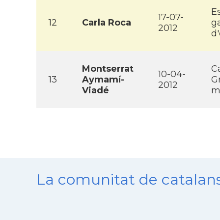
E
17-07-
12
Carla Roca
g
2012
d
Montserrat
Ca
10-04-
13
Aymamí­
Gr
2012
Viadé
m
La comunitat de catala