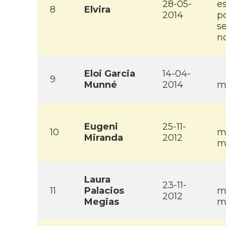
28-05-
es
8
Elvira
2014
po
se
n
Eloi Garcia
14-04-
9
Munné
2014
m
Eugeni
25-11-
10
m
Miranda
2012
m
Laura
23-11-
11
Palacios
m
2012
Megias
m