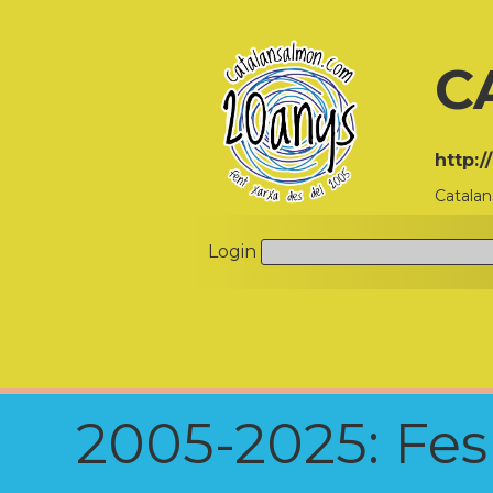
C
http:
Catala
Login
2005-2025: Fes u