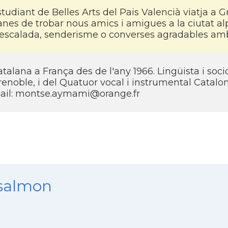
studiant de Belles Arts del Pais Valencià viatja 
anes de trobar nous amics i amigues a la ciutat a
'escalada, senderisme o converses agradables amb
talana a França des de l'any 1966. Lingüista i soc
enoble, i del Quatuor vocal i instrumental Catalo
ail:
montse.aymami@orange.fr
nsalmon