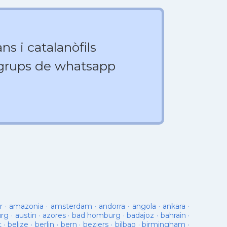
ns i catalanòfils
 grups de whatsapp
r
·
amazonia
·
amsterdam
·
andorra
·
angola
·
ankara
·
urg
·
austin
·
azores
·
bad homburg
·
badajoz
·
bahrain
·
t
·
belize
·
berlin
·
bern
·
beziers
·
bilbao
·
birmingham
·