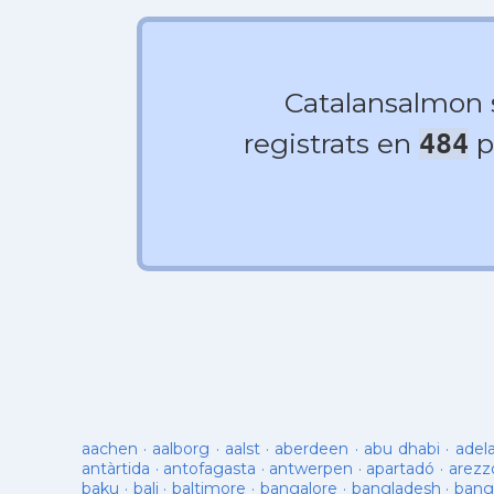
Catalansalmon
registrats en
p
484
aachen
·
aalborg
·
aalst
·
aberdeen
·
abu dhabi
·
adel
antàrtida
·
antofagasta
·
antwerpen
·
apartadó
·
arezz
baku
·
bali
·
baltimore
·
bangalore
·
bangladesh
·
bang