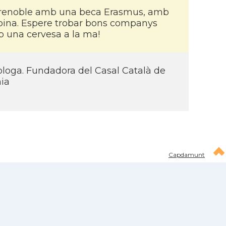
a Grenoble amb una beca Erasmus, amb
lpina. Espere trobar bons companys
 una cervesa a la ma!
iologa. Fundadora del Casal Català de
nia
Capdamunt