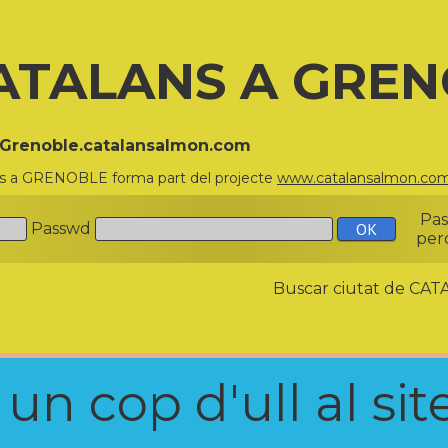
ATALANS A GRE
//Grenoble.catalansalmon.com
ns a GRENOBLE forma part del projecte
www.catalansalmon.co
Pa
Passwd
per
Buscar ciutat de C
n cop d'ull al site