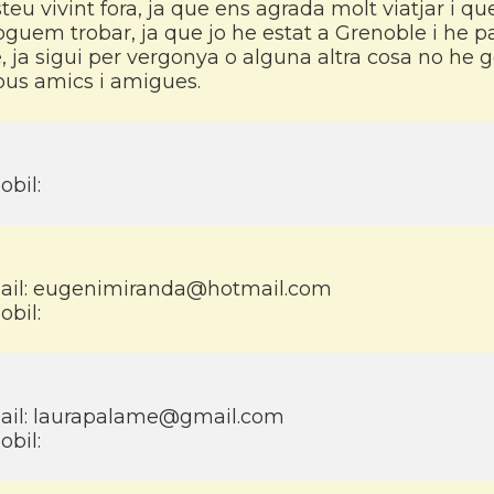
teu vivint fora, ja que ens agrada molt viatjar i qu
guem trobar, ja que jo he estat a Grenoble i he p
, ja sigui per vergonya o alguna altra cosa no he g
ous amics i amigues.
obil:
ail:
eugenimiranda@hotmail.com
obil:
ail:
laurapalame@gmail.com
obil: