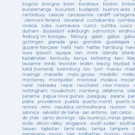
bogota
·
bologna
·
bonn
·
bordeaux
·
boston
·
botsw
bucaramanga
·
bucuresti
·
budapest
·
buenos aires
·
canterbury
·
caracas
·
carcassonne
·
cardiff
·
cartagena
·
clermont-ferrand
·
cleveland
·
cochabamba
·
coimbra
croàcia
·
cuba
·
cuernavaca
·
curicó
·
curitiba
·
cusco
durham
·
düsseldorf
·
edinburgh
·
edmonton
·
eindho
freiburg im breisgau
·
fribourg
·
galati
·
galiza
·
galw
gottingen
·
granada
·
graz
·
grenoble
·
guadalajara
·
guyane française
·
haifa
·
haiti
·
halifax
·
hamburg
·
hawa
iowa
·
ipswich
·
iquique
·
iran
·
irvine
·
islàndia
·
istanb
kazakhstan
·
kentucky
·
kenya
·
kettering
·
kiev
·
kla
lausanne
·
leeds
·
leicester
·
leiden
·
leipzig
·
lelystad
·
luleå (norrland)
·
luxemburg
·
lviv
·
lyon
·
macau
·
mad
maringá
·
marseille
·
mato grosso
·
medellín
·
melb
monterrey
·
montpellier
·
montreal
·
moskva
·
mozam
natal
·
nebraska
·
nepal
·
neuchatel
·
new mexico
·
nottingham
·
nouakchott
·
nürnberg
·
oklahoma
·
old
panama
·
papua nova guinea
·
paraguay
·
parana
·
par
praha
·
providence
·
puebla
·
puerto montt
·
puerto ri
rennes
·
reno
·
republica centreafricana
·
reunion
·
ri
salonica
·
salvador de bahia
·
san antonio
·
san carlos
·
de chile
·
santo domingo
·
são lourenço, minas gerais
sicilia
·
silicon valley
·
singapore
·
south sudan
·
south
taiwan
·
tajikistan
·
tamil nadu
·
tampa
·
tampere
·
transilvania
·
treviso
·
trier
·
trollhattan
·
tromso
·
troye