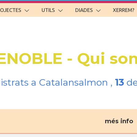
ROJECTES
UTILS
DIADES
XERREM?
RENOBLE - Qui so
gistrats a Catalansalmon ,
13
de
més info