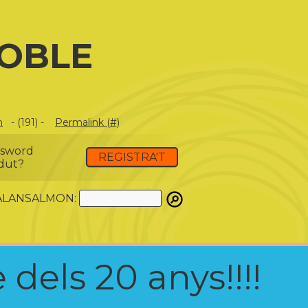
NOBLE
m
- (191) -
Permalink (#)
ssword
REGISTRA'T
dut?
ATALANSALMON:
 dels 20 anys!!!!