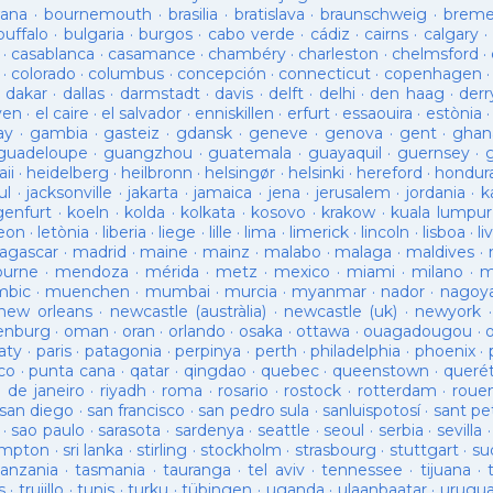
ana
·
bournemouth
·
brasilia
·
bratislava
·
braunschweig
·
brem
buffalo
·
bulgaria
·
burgos
·
cabo verde
·
cádiz
·
cairns
·
calgary
·
·
casablanca
·
casamance
·
chambéry
·
charleston
·
chelmsford
·
·
colorado
·
columbus
·
concepción
·
connecticut
·
copenhagen
·
dakar
·
dallas
·
darmstadt
·
davis
·
delft
·
delhi
·
den haag
·
derr
ven
·
el caire
·
el salvador
·
enniskillen
·
erfurt
·
essaouira
·
estònia
ay
·
gambia
·
gasteiz
·
gdansk
·
geneve
·
genova
·
gent
·
ghan
guadeloupe
·
guangzhou
·
guatemala
·
guayaquil
·
guernsey
·
ii
·
heidelberg
·
heilbronn
·
helsingør
·
helsinki
·
hereford
·
hondur
ul
·
jacksonville
·
jakarta
·
jamaica
·
jena
·
jerusalem
·
jordania
·
k
genfurt
·
koeln
·
kolda
·
kolkata
·
kosovo
·
krakow
·
kuala lumpur
leon
·
letònia
·
liberia
·
liege
·
lille
·
lima
·
limerick
·
lincoln
·
lisboa
·
li
agascar
·
madrid
·
maine
·
mainz
·
malabo
·
malaga
·
maldives
·
ourne
·
mendoza
·
mérida
·
metz
·
mexico
·
miami
·
milano
·
m
bic
·
muenchen
·
mumbai
·
murcia
·
myanmar
·
nador
·
nagoy
new orleans
·
newcastle (austràlia)
·
newcastle (uk)
·
newyork
enburg
·
oman
·
oran
·
orlando
·
osaka
·
ottawa
·
ouagadougou
·
aty
·
paris
·
patagonia
·
perpinya
·
perth
·
philadelphia
·
phoenix
·
co
·
punta cana
·
qatar
·
qingdao
·
quebec
·
queenstown
·
queré
o de janeiro
·
riyadh
·
roma
·
rosario
·
rostock
·
rotterdam
·
roue
san diego
·
san francisco
·
san pedro sula
·
sanluispotosí
·
sant pe
·
sao paulo
·
sarasota
·
sardenya
·
seattle
·
seoul
·
serbia
·
sevilla
ampton
·
sri lanka
·
stirling
·
stockholm
·
strasbourg
·
stuttgart
·
su
tanzania
·
tasmania
·
tauranga
·
tel aviv
·
tennessee
·
tijuana
·
s
·
trujillo
·
tunis
·
turku
·
tübingen
·
uganda
·
ulaanbaatar
·
urugu