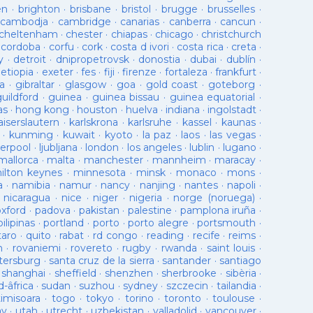
en
·
brighton
·
brisbane
·
bristol
·
brugge
·
brusselles
·
cambodja
·
cambridge
·
canarias
·
canberra
·
cancun
·
cheltenham
·
chester
·
chiapas
·
chicago
·
christchurch
·
cordoba
·
corfu
·
cork
·
costa d ivori
·
costa rica
·
creta
·
y
·
detroit
·
dnipropetrovsk
·
donostia
·
dubai
·
dublín
·
·
etiopia
·
exeter
·
fes
·
fiji
·
firenze
·
fortaleza
·
frankfurt
·
a
·
gibraltar
·
glasgow
·
goa
·
gold coast
·
goteborg
·
guildford
·
guinea
·
guinea bissau
·
guinea equatorial
·
as
·
hong kong
·
houston
·
huelva
·
indiana
·
ingolstadt
·
aiserslautern
·
karlskrona
·
karlsruhe
·
kassel
·
kaunas
·
·
kunming
·
kuwait
·
kyoto
·
la paz
·
laos
·
las vegas
·
verpool
·
ljubljana
·
london
·
los angeles
·
lublin
·
lugano
·
mallorca
·
malta
·
manchester
·
mannheim
·
maracay
·
ilton keynes
·
minnesota
·
minsk
·
monaco
·
mons
·
a
·
namibia
·
namur
·
nancy
·
nanjing
·
nantes
·
napoli
·
·
nicaragua
·
nice
·
niger
·
nigeria
·
norge (noruega)
·
oxford
·
padova
·
pakistan
·
palestine
·
pamplona iruña
·
pilipinas
·
portland
·
porto
·
porto alegre
·
portsmouth
·
taro
·
quito
·
rabat
·
rd congo
·
reading
·
recife
·
reims
·
n
·
rovaniemi
·
rovereto
·
rugby
·
rwanda
·
saint louis
·
tersburg
·
santa cruz de la sierra
·
santander
·
santiago
·
shanghai
·
sheffield
·
shenzhen
·
sherbrooke
·
sibèria
·
d-âfrica
·
sudan
·
suzhou
·
sydney
·
szczecin
·
tailandia
·
timisoara
·
togo
·
tokyo
·
torino
·
toronto
·
toulouse
·
ay
·
utah
·
utrecht
·
uzbekistan
·
valladolid
·
vancouver
·