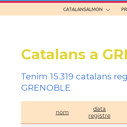
CATALANSALMON
P
Catalans a G
Tenim 15.319 catalans re
GRENOBLE
data
nom
registre