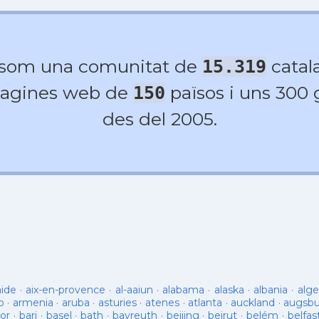
 som una comunitat de
catala
15.319
agines web de
països i uns 300
150
des del 2005.
aide
·
aix-en-provence
·
al-aaiun
·
alabama
·
alaska
·
albania
·
alge
o
·
armenia
·
aruba
·
asturies
·
atenes
·
atlanta
·
auckland
·
augsb
or
·
bari
·
basel
·
bath
·
bayreuth
·
beijing
·
beirut
·
belém
·
belfas