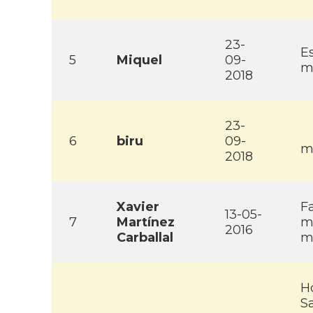
23-
E
5
Miquel
09-
m
2018
23-
6
biru
09-
m
2018
Xavier
F
13-05-
7
Martí­nez
m
2016
Carballal
m
Ho
S