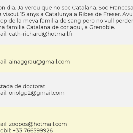
on dia. Ja vereu que no soc Catalana. Soc France
 viscut 15 anys a Catalunya a Ribes de Freser. Avu
rop de la meva familia de sang pero no vull perde
a familia Catalana de cor aqui, a Grenoble.
ail:
cath-richard@hotmail.fr
ail:
ainaggrau@gmail.com
stada de doctorat
ail:
oriolgp2@gmail.com
ail:
zoopos@hotmail.com
obil: +33 766599926