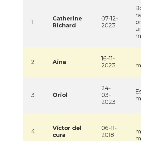
B
he
Catherine
07-12-
1
p
Richard
2023
un
m
16-11-
2
Aina
2023
m
24-
E
3
Oriol
03-
m
2023
Ví­ctor del
06-11-
4
m
cura
2018
m