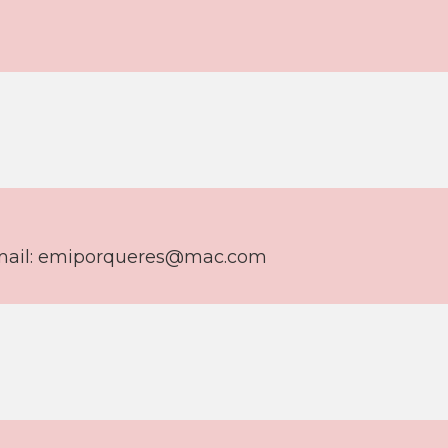
ail:
emiporqueres@mac.com