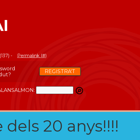
I
(137) -
Permalink (#)
ssword
REGISTRA'T
dut?
ATALANSALMON:
 dels 20 anys!!!!