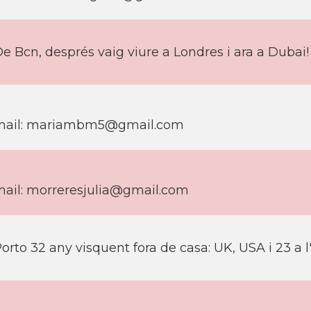
e Bcn, després vaig viure a Londres i ara a Dubai!
ail:
mariambm5@gmail.com
ail:
morreresjulia@gmail.com
orto 32 any visquent fora de casa: UK, USA i 23 a l'