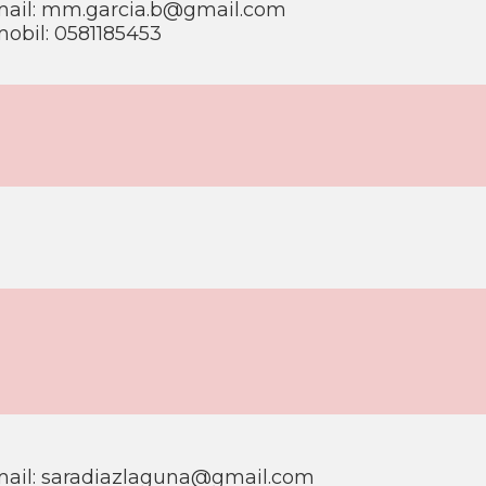
ail:
mm.garcia.b@gmail.com
obil: 0581185453
ail:
saradiazlaguna@gmail.com