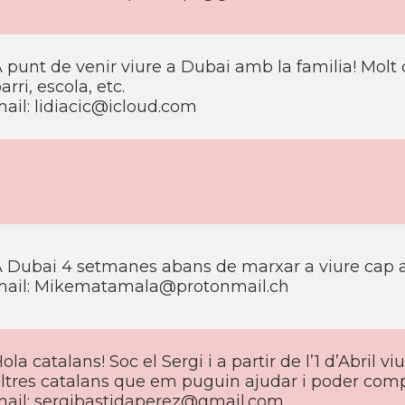
 punt de venir viure a Dubai amb la familia! Molt 
arri, escola, etc.
ail:
lidiacic@icloud.com
 Dubai 4 setmanes abans de marxar a viure cap a
ail:
Mikematamala@protonmail.ch
ola catalans! Soc el Sergi i a partir de l’1 d’Abril 
ltres catalans que em puguin ajudar i poder co
ail:
sergibastidaperez@gmail.com