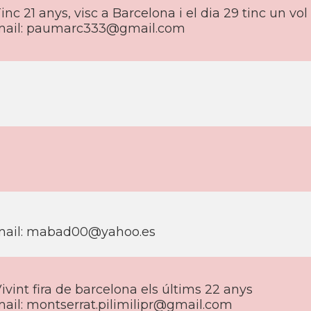
inc 21 anys, visc a Barcelona i el dia 29 tinc un v
ail:
paumarc333@gmail.com
ail:
mabad00@yahoo.es
ivint fira de barcelona els últims 22 anys
ail:
montserrat.pilimilipr@gmail.com