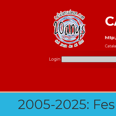
C
http
Catal
Login
2005-2025: Fes u