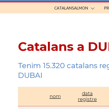
CATALANSALMON
P
Catalans a DU
Tenim 15.320 catalans re
DUBAI
data
nom
registre