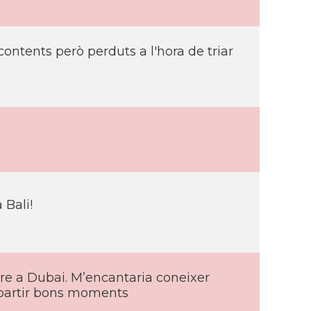
contents però perduts a l'hora de triar
 Bali!
viure a Dubai. M’encantaria coneixer
mpartir bons moments