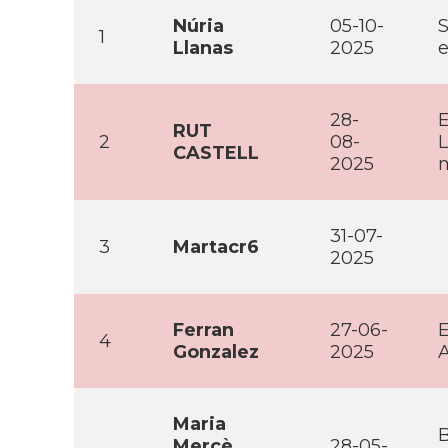
Núria
05-10-
S
1
Llanas
2025
e
28-
E
RUT
2
08-
L
CASTELL
2025
m
31-07-
3
Martacr6
2025
Ferran
27-06-
E
4
Gonzalez
2025
A
Maria
B
Mercè
28-05-