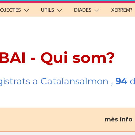
ROJECTES
UTILS
DIADES
XERREM?
BAI - Qui som?
gistrats a Catalansalmon ,
94
d
més info