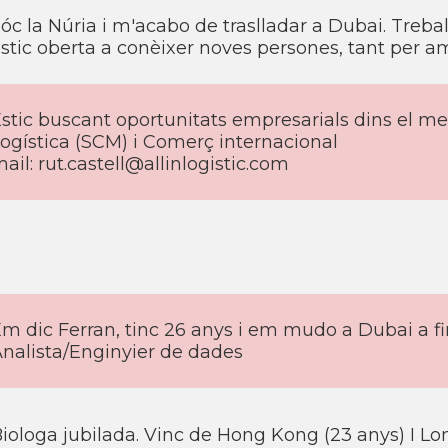
óc la Núria i m'acabo de traslladar a Dubai. Trebal
stic oberta a conèixer noves persones, tant per a
stic buscant oportunitats empresarials dins el me
ogística (SCM) i Comerç internacional
ail:
rut.castell@allinlogistic.com
m dic Ferran, tinc 26 anys i em mudo a Dubai a fin
nalista/Enginyier de dades
iologa jubilada. Vinc de Hong Kong (23 anys) I Lo