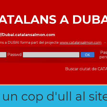
ATALANS A DUBA
://Dubai.catalansalmon.com
ans a DUBAI forma part del projecte
www.catalansalmon.com
- 
Pa
Passwd
per
Buscar ciutat de C
n cop d'ull al site