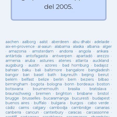
del 2005.
aachen
·
aalborg
·
aalst
·
aberdeen
·
abu dhabi
·
adelaide
·
aix-en-provence
·
al-aaiun
·
alabama
·
alaska
·
albania
·
alger
·
amazonia
·
amsterdam
·
andorra
·
angola
·
ankara
·
antàrtida
·
antofagasta
·
antwerpen
·
apartadó
·
arezzo
·
armenia
·
aruba
·
asturies
·
atenes
·
atlanta
·
auckland
·
augsburg
·
austin
·
azores
·
bad homburg
·
badajoz
·
bahrain
·
baku
·
bali
·
baltimore
·
bangalore
·
bangladesh
·
bangor
·
bari
·
basel
·
bath
·
bayreuth
·
beijing
·
beirut
·
belém
·
belfast
·
belize
·
berlin
·
bern
·
beziers
·
bilbao
·
birmingham
·
bogota
·
bologna
·
bonn
·
bordeaux
·
boston
·
botswana
·
bournemouth
·
brasilia
·
bratislava
·
braunschweig
·
bremen
·
brighton
·
brisbane
·
bristol
·
brugge
·
brusselles
·
bucaramanga
·
bucuresti
·
budapest
·
buenos aires
·
buffalo
·
bulgaria
·
burgos
·
cabo verde
·
cádiz
·
cairns
·
calgary
·
cambodja
·
cambridge
·
canarias
·
canberra
·
cancun
·
canterbury
·
caracas
·
carcassonne
·