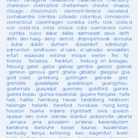
cardiff
·
cartagena
·
casablanca
·
casamance
·
chambéry
·
charleston
·
chelmsford
·
cheltenham
·
chester
·
chiapas
·
chicago
·
christchurch
·
clermont-ferrand
·
cleveland
·
cochabamba
·
coimbra
·
colorado
·
columbus
·
concepción
·
connecticut
·
copenhagen
·
cordoba
·
corfu
·
cork
·
costa d
ivori
·
costa rica
·
creta
·
croàcia
·
cuba
·
cuernavaca
·
curicó
·
curitiba
·
cusco
·
dakar
·
dallas
·
darmstadt
·
davis
·
delft
·
delhi
·
den haag
·
derry
·
detroit
·
dnipropetrovsk
·
donostia
·
dubai
·
dublín
·
durham
·
düsseldorf
·
edinburgh
·
edmonton
·
eindhoven
·
el caire
·
el salvador
·
enniskillen
·
erfurt
·
essaouira
·
estònia
·
etiopia
·
exeter
·
fes
·
fiji
·
firenze
·
fortaleza
·
frankfurt
·
freiburg im breisgau
·
fribourg
·
galati
·
galiza
·
galway
·
gambia
·
gasteiz
·
gdansk
·
geneve
·
genova
·
gent
·
ghana
·
gibraltar
·
glasgow
·
goa
·
gold coast
·
goteborg
·
gottingen
·
granada
·
graz
·
grenoble
·
guadalajara
·
guadeloupe
·
guangzhou
·
guatemala
·
guayaquil
·
guernsey
·
guildford
·
guinea
·
guinea bissau
·
guinea equatorial
·
guyane française
·
haifa
·
haiti
·
halifax
·
hamburg
·
hawaii
·
heidelberg
·
heilbronn
·
helsingør
·
helsinki
·
hereford
·
honduras
·
hong kong
·
houston
·
huelva
·
indiana
·
ingolstadt
·
iowa
·
ipswich
·
iquique
·
iran
·
irvine
·
islàndia
·
istanbul
·
jacksonville
·
jakarta
·
jamaica
·
jena
·
jerusalem
·
jordania
·
kaiserslautern
·
karlskrona
·
karlsruhe
·
kassel
·
kaunas
·
kazakhstan
·
kentucky
·
kenya
·
kettering
·
kiev
·
klagenfurt
·
koeln
·