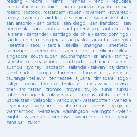
reading
·
recife
·
reims
·
rennes
·
reno
·
republica
centreafricana
·
reunion
·
rio de janeiro
·
riyadh
·
roma
·
rosario
·
rostock
·
rotterdam
·
rouen
·
rovaniemi
·
rovereto
·
rugby
·
rwanda
·
saint louis
·
salonica
·
salvador de bahia
·
san antonio
·
san carlos
·
san diego
·
san francisco
·
san
pedro sula
·
sanluispotosí
·
sant petersburg
·
santa cruz de
la sierra
·
santander
·
santiago de chile
·
santo domingo
·
são lourenço, minas gerais
·
sao paulo
·
sarasota
·
sardenya
·
seattle
·
seoul
·
serbia
·
sevilla
·
shanghai
·
sheffield
·
shenzhen
·
sherbrooke
·
sibèria
·
sicilia
·
silicon valley
·
singapore
·
south sudan
·
southampton
·
sri lanka
·
stirling
·
stockholm
·
strasbourg
·
stuttgart
·
sud-âfrica
·
sudan
·
suzhou
·
sydney
·
szczecin
·
tailandia
·
taiwan
·
tajikistan
·
tamil nadu
·
tampa
·
tampere
·
tanzania
·
tasmania
·
tauranga
·
tel aviv
·
tennessee
·
tijuana
·
timisoara
·
togo
·
tokyo
·
torino
·
toronto
·
toulouse
·
transilvania
·
treviso
·
trier
·
trollhattan
·
tromso
·
troyes
·
trujillo
·
tunis
·
turku
·
tübingen
·
uganda
·
ulaanbaatar
·
uruguay
·
utah
·
utrecht
·
uzbekistan
·
valladolid
·
vancouver
·
vasterbotten
·
venezia
·
veracruz
·
vietnam
·
villahermosa
·
vilnius
·
virginia
·
warrnambool
·
warszawa
·
washington
·
wellington
·
wien
·
wight
·
wisconsin
·
wroclaw
·
wyoming
·
xipre
·
york
·
zanzibar
·
zurich
·