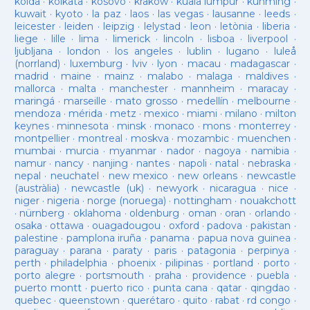
kolda
·
kolkata
·
kosovo
·
krakow
·
kuala lumpur
·
kunming
·
kuwait
·
kyoto
·
la paz
·
laos
·
las vegas
·
lausanne
·
leeds
·
leicester
·
leiden
·
leipzig
·
lelystad
·
leon
·
letònia
·
liberia
·
liege
·
lille
·
lima
·
limerick
·
lincoln
·
lisboa
·
liverpool
·
ljubljana
·
london
·
los angeles
·
lublin
·
lugano
·
luleå
(norrland)
·
luxemburg
·
lviv
·
lyon
·
macau
·
madagascar
·
madrid
·
maine
·
mainz
·
malabo
·
malaga
·
maldives
·
mallorca
·
malta
·
manchester
·
mannheim
·
maracay
·
maringá
·
marseille
·
mato grosso
·
medellín
·
melbourne
·
mendoza
·
mérida
·
metz
·
mexico
·
miami
·
milano
·
milton
keynes
·
minnesota
·
minsk
·
monaco
·
mons
·
monterrey
·
montpellier
·
montreal
·
moskva
·
mozambic
·
muenchen
·
mumbai
·
murcia
·
myanmar
·
nador
·
nagoya
·
namibia
·
namur
·
nancy
·
nanjing
·
nantes
·
napoli
·
natal
·
nebraska
·
nepal
·
neuchatel
·
new mexico
·
new orleans
·
newcastle
(austràlia)
·
newcastle (uk)
·
newyork
·
nicaragua
·
nice
·
niger
·
nigeria
·
norge (noruega)
·
nottingham
·
nouakchott
·
nürnberg
·
oklahoma
·
oldenburg
·
oman
·
oran
·
orlando
·
osaka
·
ottawa
·
ouagadougou
·
oxford
·
padova
·
pakistan
·
palestine
·
pamplona iruña
·
panama
·
papua nova guinea
·
paraguay
·
parana
·
paraty
·
paris
·
patagonia
·
perpinya
·
perth
·
philadelphia
·
phoenix
·
pilipinas
·
portland
·
porto
·
porto alegre
·
portsmouth
·
praha
·
providence
·
puebla
·
puerto montt
·
puerto rico
·
punta cana
·
qatar
·
qingdao
·
quebec
·
queenstown
·
querétaro
·
quito
·
rabat
·
rd congo
·