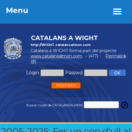
Menu
Menu
CATALANS A WIGHT
http://WIGHT.catalansalmon.com
Catalans a WIGHT forma part del projecte
www.catalansalmon.com
- (417) -
Permalink
(#)
Login
Passwd
Password
perdut?
REGISTRA'T
Buscar ciutat de CATALANSALMON:
2005-2025: Fes un cop d'ull al