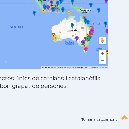
tes únics de catalans i catalanòfils
 bon grapat de persones.
Tornar al capdamunt