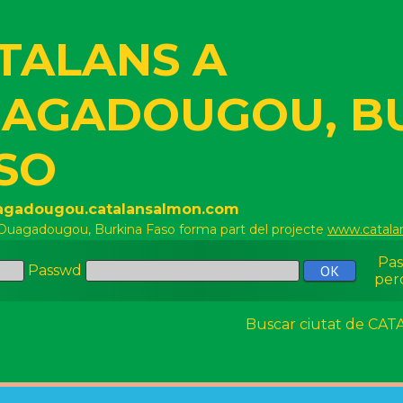
TALANS A
AGADOUGOU, B
SO
uagadougou.catalansalmon.com
 Ouagadougou, Burkina Faso forma part del projecte
www.catala
Pa
Passwd
per
Buscar ciutat de C