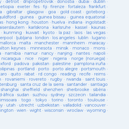
y
·
detroit
·
dnipropetrovsk
·
donostia
·
dubai
·
dublín
·
·
etiopia
·
exeter
·
fes
·
fiji
·
firenze
·
fortaleza
·
frankfurt
·
a
·
gibraltar
·
glasgow
·
goa
·
gold coast
·
goteborg
·
guildford
·
guinea
·
guinea bissau
·
guinea equatorial
·
as
·
hong kong
·
houston
·
huelva
·
indiana
·
ingolstadt
·
aiserslautern
·
karlskrona
·
karlsruhe
·
kassel
·
kaunas
·
·
kunming
·
kuwait
·
kyoto
·
la paz
·
laos
·
las vegas
·
verpool
·
ljubljana
·
london
·
los angeles
·
lublin
·
lugano
·
mallorca
·
malta
·
manchester
·
mannheim
·
maracay
·
ilton keynes
·
minnesota
·
minsk
·
monaco
·
mons
·
a
·
namibia
·
namur
·
nancy
·
nanjing
·
nantes
·
napoli
·
·
nicaragua
·
nice
·
niger
·
nigeria
·
norge (noruega)
·
oxford
·
padova
·
pakistan
·
palestine
·
pamplona iruña
·
pilipinas
·
portland
·
porto
·
porto alegre
·
portsmouth
·
taro
·
quito
·
rabat
·
rd congo
·
reading
·
recife
·
reims
·
n
·
rovaniemi
·
rovereto
·
rugby
·
rwanda
·
saint louis
·
tersburg
·
santa cruz de la sierra
·
santander
·
santiago
·
shanghai
·
sheffield
·
shenzhen
·
sherbrooke
·
sibèria
·
d-âfrica
·
sudan
·
suzhou
·
sydney
·
szczecin
·
tailandia
·
timisoara
·
togo
·
tokyo
·
torino
·
toronto
·
toulouse
·
ay
·
utah
·
utrecht
·
uzbekistan
·
valladolid
·
vancouver
·
lington
·
wien
·
wight
·
wisconsin
·
wroclaw
·
wyoming
·