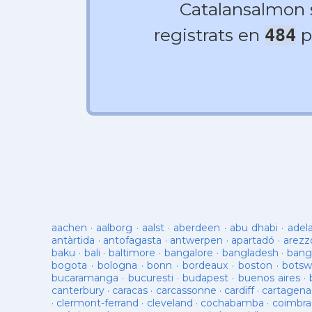
Catalansalmon
registrats en
p
484
aachen
·
aalborg
·
aalst
·
aberdeen
·
abu dhabi
·
adel
antàrtida
·
antofagasta
·
antwerpen
·
apartadó
·
arezz
baku
·
bali
·
baltimore
·
bangalore
·
bangladesh
·
bang
bogota
·
bologna
·
bonn
·
bordeaux
·
boston
·
botsw
bucaramanga
·
bucuresti
·
budapest
·
buenos aires
·
canterbury
·
caracas
·
carcassonne
·
cardiff
·
cartagena
·
clermont-ferrand
·
cleveland
·
cochabamba
·
coimbra