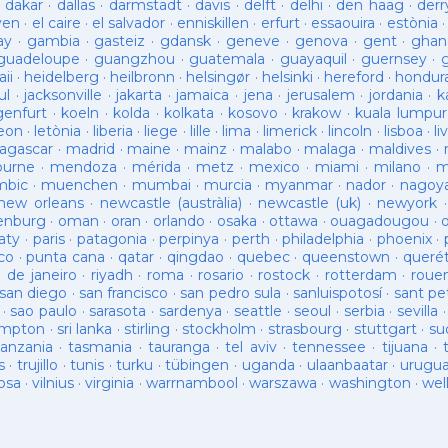
·
dakar
·
dallas
·
darmstadt
·
davis
·
delft
·
delhi
·
den haag
·
derr
ven
·
el caire
·
el salvador
·
enniskillen
·
erfurt
·
essaouira
·
estònia
ay
·
gambia
·
gasteiz
·
gdansk
·
geneve
·
genova
·
gent
·
ghan
guadeloupe
·
guangzhou
·
guatemala
·
guayaquil
·
guernsey
·
ii
·
heidelberg
·
heilbronn
·
helsingør
·
helsinki
·
hereford
·
hondur
ul
·
jacksonville
·
jakarta
·
jamaica
·
jena
·
jerusalem
·
jordania
·
k
genfurt
·
koeln
·
kolda
·
kolkata
·
kosovo
·
krakow
·
kuala lumpur
leon
·
letònia
·
liberia
·
liege
·
lille
·
lima
·
limerick
·
lincoln
·
lisboa
·
li
agascar
·
madrid
·
maine
·
mainz
·
malabo
·
malaga
·
maldives
·
ourne
·
mendoza
·
mérida
·
metz
·
mexico
·
miami
·
milano
·
m
bic
·
muenchen
·
mumbai
·
murcia
·
myanmar
·
nador
·
nagoy
new orleans
·
newcastle (austràlia)
·
newcastle (uk)
·
newyork
enburg
·
oman
·
oran
·
orlando
·
osaka
·
ottawa
·
ouagadougou
·
aty
·
paris
·
patagonia
·
perpinya
·
perth
·
philadelphia
·
phoenix
·
co
·
punta cana
·
qatar
·
qingdao
·
quebec
·
queenstown
·
queré
o de janeiro
·
riyadh
·
roma
·
rosario
·
rostock
·
rotterdam
·
roue
san diego
·
san francisco
·
san pedro sula
·
sanluispotosí
·
sant pe
·
sao paulo
·
sarasota
·
sardenya
·
seattle
·
seoul
·
serbia
·
sevilla
ampton
·
sri lanka
·
stirling
·
stockholm
·
strasbourg
·
stuttgart
·
su
tanzania
·
tasmania
·
tauranga
·
tel aviv
·
tennessee
·
tijuana
·
s
·
trujillo
·
tunis
·
turku
·
tübingen
·
uganda
·
ulaanbaatar
·
urugu
osa
·
vilnius
·
virginia
·
warrnambool
·
warszawa
·
washington
·
wel