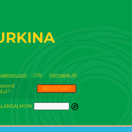
URKINA
nsalmon.com
- (125) -
Permalink (#)
ssword
REGISTRA'T
dut?
ATALANSALMON: