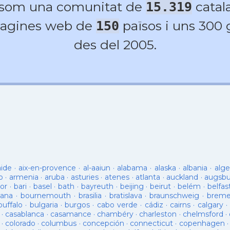
 som una comunitat de
catala
15.319
agines web de
països i uns 300
150
des del 2005.
aide
·
aix-en-provence
·
al-aaiun
·
alabama
·
alaska
·
albania
·
alge
o
·
armenia
·
aruba
·
asturies
·
atenes
·
atlanta
·
auckland
·
augsb
or
·
bari
·
basel
·
bath
·
bayreuth
·
beijing
·
beirut
·
belém
·
belfas
ana
·
bournemouth
·
brasilia
·
bratislava
·
braunschweig
·
brem
buffalo
·
bulgaria
·
burgos
·
cabo verde
·
cádiz
·
cairns
·
calgary
·
·
casablanca
·
casamance
·
chambéry
·
charleston
·
chelmsford
·
·
colorado
·
columbus
·
concepción
·
connecticut
·
copenhagen