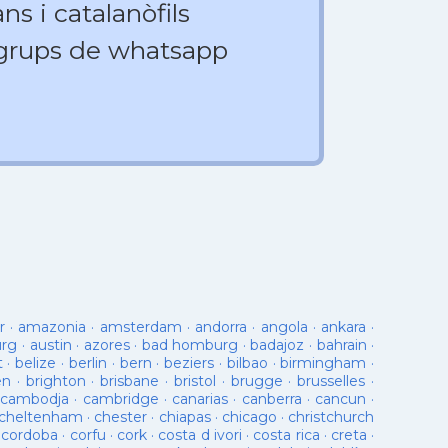
ns i catalanòfils
 grups de whatsapp
r
·
amazonia
·
amsterdam
·
andorra
·
angola
·
ankara
·
urg
·
austin
·
azores
·
bad homburg
·
badajoz
·
bahrain
·
t
·
belize
·
berlin
·
bern
·
beziers
·
bilbao
·
birmingham
·
en
·
brighton
·
brisbane
·
bristol
·
brugge
·
brusselles
·
cambodja
·
cambridge
·
canarias
·
canberra
·
cancun
·
cheltenham
·
chester
·
chiapas
·
chicago
·
christchurch
·
cordoba
·
corfu
·
cork
·
costa d ivori
·
costa rica
·
creta
·