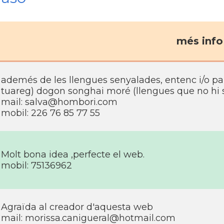
més info
ademés de les llengues senyalades, entenc i/o p
tuareg) dogon songhai moré (llengues que no hi so
mail:
salva@hombori.com
mobil: 226 76 85 77 55
Molt bona idea ,perfecte el web.
mobil: 75136962
Agraïda al creador d'aquesta web
mail:
morissa.canigueral@hotmail.com