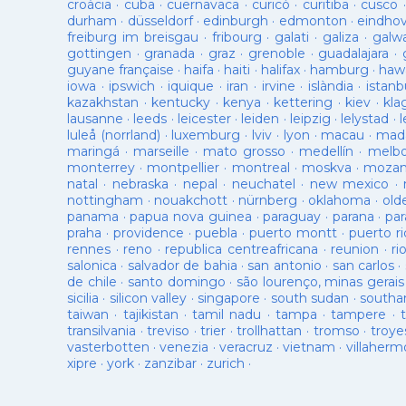
croàcia
·
cuba
·
cuernavaca
·
curicó
·
curitiba
·
cusco
durham
·
düsseldorf
·
edinburgh
·
edmonton
·
eindho
freiburg im breisgau
·
fribourg
·
galati
·
galiza
·
galw
gottingen
·
granada
·
graz
·
grenoble
·
guadalajara
·
guyane française
·
haifa
·
haiti
·
halifax
·
hamburg
·
hawa
iowa
·
ipswich
·
iquique
·
iran
·
irvine
·
islàndia
·
istanb
kazakhstan
·
kentucky
·
kenya
·
kettering
·
kiev
·
kla
lausanne
·
leeds
·
leicester
·
leiden
·
leipzig
·
lelystad
·
luleå (norrland)
·
luxemburg
·
lviv
·
lyon
·
macau
·
mad
maringá
·
marseille
·
mato grosso
·
medellín
·
melb
monterrey
·
montpellier
·
montreal
·
moskva
·
mozam
natal
·
nebraska
·
nepal
·
neuchatel
·
new mexico
·
nottingham
·
nouakchott
·
nürnberg
·
oklahoma
·
old
panama
·
papua nova guinea
·
paraguay
·
parana
·
par
praha
·
providence
·
puebla
·
puerto montt
·
puerto ri
rennes
·
reno
·
republica centreafricana
·
reunion
·
ri
salonica
·
salvador de bahia
·
san antonio
·
san carlos
·
de chile
·
santo domingo
·
são lourenço, minas gerais
sicilia
·
silicon valley
·
singapore
·
south sudan
·
south
taiwan
·
tajikistan
·
tamil nadu
·
tampa
·
tampere
·
transilvania
·
treviso
·
trier
·
trollhattan
·
tromso
·
troye
vasterbotten
·
venezia
·
veracruz
·
vietnam
·
villaherm
xipre
·
york
·
zanzibar
·
zurich
·