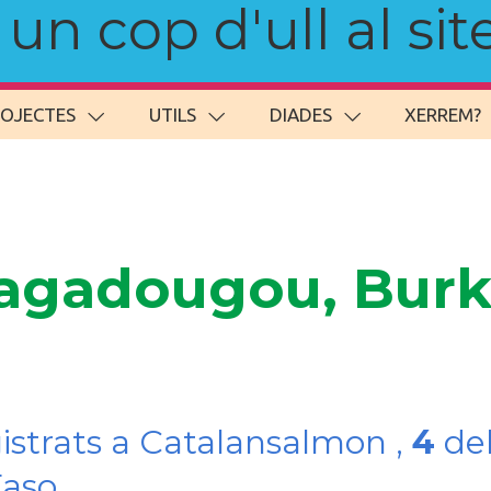
n cop d'ull al site
ROJECTES
UTILS
DIADES
XERREM?
agadougou, Burki
gistrats a Catalansalmon ,
4
del
Faso