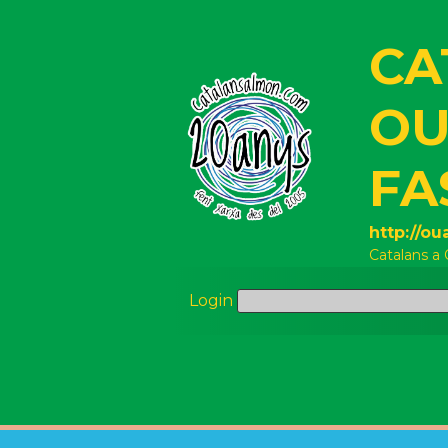
CA
OU
FA
http://o
Catalans a
Login