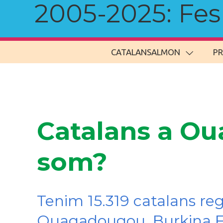
2005-2025: Fes u
CATALANSALMON
P
Catalans a Ou
som?
Tenim 15.319 catalans re
Ouagadougou, Burkina 