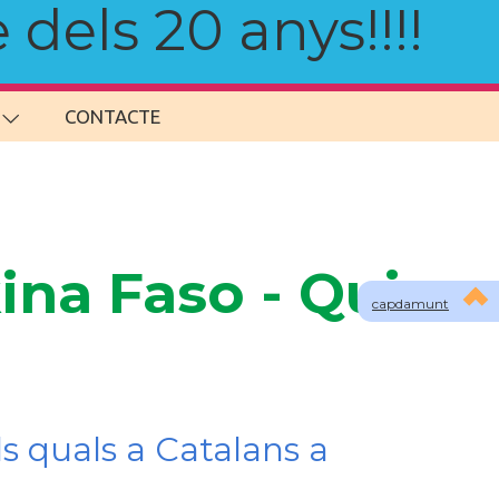
 dels 20 anys!!!!
CONTACTE
na Faso - Qui
capdamunt
s quals a Catalans a